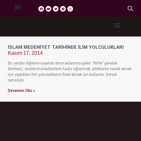
Tasavvuf Sohbetleri
Fıkıh Dersleri
Akaid Dersleri
Tefsir Dersleri
Hadis Dersleri
İSLAM MEDENIYET TARIHINDE İLIM YOLCULUKLARI
Kasım 17, 2014
Bir yerden diğerine seyahat etme anlamına gelen “Rıhle” genelde
âlimlerin, özelde muhaddislerin hadis öğrenmek, bildiklerini tevsik etmek
için yaptıkları ilim yolculuklarını ifade etmek için kullanılır. Görsel
temsilidir.
Devamını Oku »