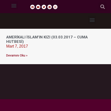
Tasavvuf Sohbetleri
Fıkıh Dersleri
Akaid Dersleri
Tefsir Dersleri
Hadis Dersleri
AMERIKALI İSLAM’IN KIZI (03.03.2017 – CUMA
HUTBESI)
Mart 7, 2017
Devamını Oku »