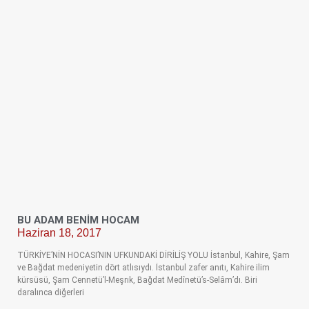
BU ADAM BENIM HOCAM
Haziran 18, 2017
TÜRKİYE’NİN HOCASI’NIN UFKUNDAKİ DİRİLİŞ YOLU İstanbul, Kahire, Şam
ve Bağdat medeniyetin dört atlısıydı. İstanbul zafer anıtı, Kahire ilim
kürsüsü, Şam Cennetü’l-Meşrık, Bağdat Medînetü’s-Selâm’dı. Biri
daralınca diğerleri