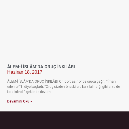
ÂLEM-İ İSLÂM’DA ORUÇ İNKILÂBI
Haziran 18, 2017
ÂLEM-İ İSLÂM’DA ORUÇ İNKILÂBI On dört asır önce oruca çağrı, “İman
edenler!”1 diye başladı; “Oruç sizden öncekilere farz kılındığı gibi size de
farz kılındı.” şeklinde devam
Devamını Oku »