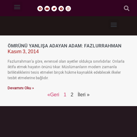
Tasavvuf Sohbetleri
Fıkıh Dersleri
Akaid Dersleri
Tefsir Dersleri
Hadis Dersleri
ÖMRÜNÜ YANLIŞA ADAYAN ADAM: FAZLURRAHMAN
Kasım 3, 2014
Fazlurrahman’a göre, evrensel olan ayetler oldukça sınırlıdırlar. Onlarla
iktifa etmek hayatın önünü tıkar. Müslümanların modern zamanla
birlikteliklerini tesis etmeleri birçok hükme kaynaklık edebilecek ilkeler
tesbit etmelerine bağlıdır.
Devamını Oku »
«Geri
1
2
İleri »