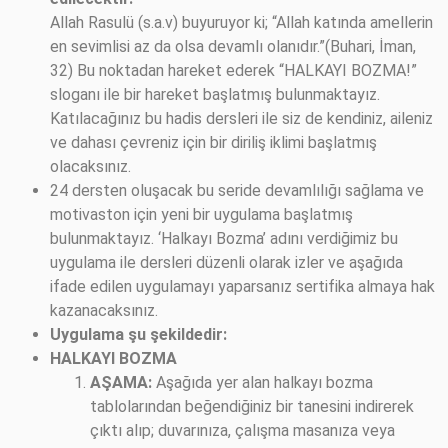
Allah Rasulü (s.a.v) buyuruyor ki; “Allah katında amellerin
en sevimlisi az da olsa devamlı olanıdır.”(Buhari, İman,
32) Bu noktadan hareket ederek “HALKAYI BOZMA!”
sloganı ile bir hareket başlatmış bulunmaktayız.
Katılacağınız bu hadis dersleri ile siz de kendiniz, aileniz
ve dahası çevreniz için bir diriliş iklimi başlatmış
olacaksınız.
24 dersten oluşacak bu seride devamlılığı sağlama ve
motivaston için yeni bir uygulama başlatmış
bulunmaktayız. ‘Halkayı Bozma’ adını verdiğimiz bu
uygulama ile dersleri düzenli olarak izler ve aşağıda
ifade edilen uygulamayı yaparsanız sertifika almaya hak
kazanacaksınız.
Uygulama şu şekildedir:
HALKAYI BOZMA
AŞAMA:
Aşağıda yer alan halkayı bozma
tablolarından beğendiğiniz bir tanesini indirerek
çıktı alıp; duvarınıza, çalışma masanıza veya