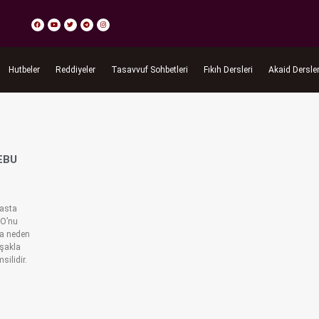
Hutbeler
Reddiyeler
Tasavvuf Sohbetleri
Fıkıh Dersleri
Akaid Dersler
EBU
sasta
 O’nu
na neden
uşakla
ilidir.