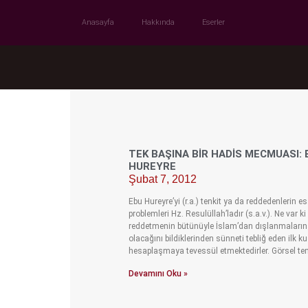
Anasayfa
Hakkında
Eserler
TEK BAŞINA BIR HADIS MECMUASI: 
HUREYRE
Şubat 7, 2012
Ebu Hureyre’yi (r.a.) tenkit ya da reddedenlerin e
problemleri Hz. Resulüllah’ladır (s.a.v.). Ne var ki
reddetmenin bütünüyle İslam’dan dışlanmaları
olacağını bildiklerinden sünneti tebliğ eden ilk k
hesaplaşmaya tevessül etmektedirler. Görsel tems
Devamını Oku »