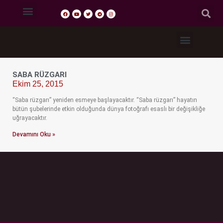
Tasavvuf Sohbetleri
Fıkıh Dersleri
Akaid Dersleri
Tefsir Dersleri
Hadis Dersleri
SABA RÜZGARI
Ekim 25, 2015
“Saba rüzgarı” yeniden esmeye başlayacaktır. “Saba rüzgarı” hayatın
bütün şubelerinde etkin olduğunda dünya fotoğrafı esaslı bir değişikliğe
uğrayacaktır.
Devamını Oku »