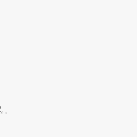
e
O’na