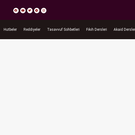
Hutbeler
Reddiyeler
Tasavvuf Sohbetleri
Fıkıh Dersleri
Akaid Dersler