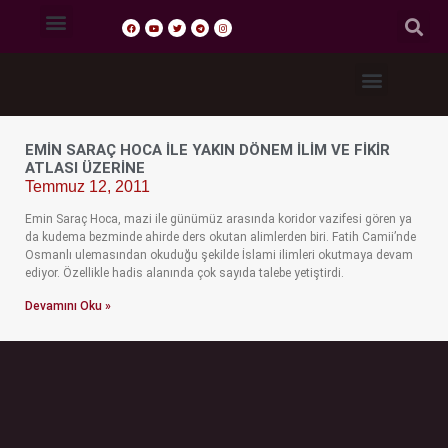
Tasavvuf Sohbetleri
Fıkıh Dersleri
Akaid Dersleri
Tefsir Dersleri
Hadis Dersleri
EMIN SARAÇ HOCA ILE YAKIN DÖNEM İLIM VE FIKIR
ATLASI ÜZERINE
Temmuz 12, 2011
Emin Saraç Hoca, mazi ile günümüz arasında koridor vazifesi gören ya
da kudema bezminde ahirde ders okutan alimlerden biri. Fatih Camii’nde
Osmanlı ulemasından okuduğu şekilde İslami ilimleri okutmaya devam
ediyor. Özellikle hadis alanında çok sayıda talebe yetiştirdi.
Devamını Oku »