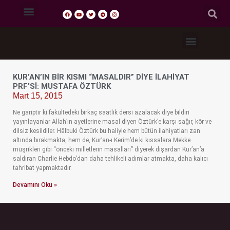
Tasavvuf Sohbetleri
Fıkıh Dersleri
Akaid Dersleri
Tefsir Dersleri
Hadis Dersleri
KUR’AN’IN BIR KISMI “MASALDIR” DIYE İLAHIYAT
PRF’Sİ: MUSTAFA ÖZTÜRK
Mart 15, 2015
Ne gariptir ki fakültedeki birkaç saatlik dersi azalacak diye bildiri
yayınlayanlar Allah’ın ayetlerine masal diyen Öztürk’e karşı sağır, kör ve
dilsiz kesildiler. Hâlbuki Öztürk bu haliyle hem bütün ilahiyatları zan
altında bırakmakta, hem de, Kur’an-ı Kerim’de ki kıssalara Mekke
müşrikleri gibi “önceki milletlerin masalları” diyerek dışardan Kur’an’a
saldıran Charlie Hebdo’dan daha tehlikeli adımlar atmakta, daha kalıcı
tahribat yapmaktadır.
Devamını Oku »