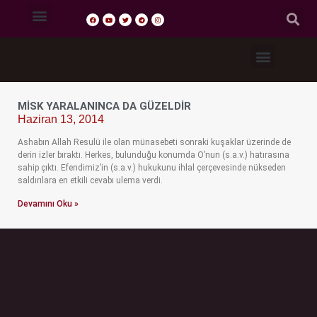
Tasavvuf Sohbetleri
Fıkıh Dersleri
Akaid Dersleri
Tefsir Dersleri
Hadis Dersleri
MISK YARALANINCA DA GÜZELDIR
Haziran 13, 2014
Ashabın Allah Resulü ile olan münasebeti sonraki kuşaklar üzerinde de
derin izler bıraktı. Herkes, bulunduğu konumda O’nun (s.a.v.) hatırasına
sahip çıktı. Efendimiz’in (s.a.v.) hukukunu ihlal çerçevesinde nükseden
saldırılara en etkili cevabı ulema verdi.
Devamını Oku »