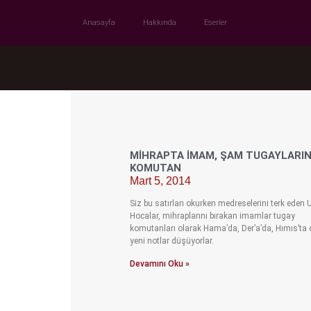
Anasayfa
Hakkında
Eserler
MIHRAPTA İMAM, ŞAM TUGAYLARI
KOMUTAN
Mart 5, 2014
Siz bu satırları okurken medreselerini terk eden 
Hocalar, mihraplarını bırakan imamlar tugay
komutanları olarak Hama’da, Der’a’da, Hımıs’ta
yeni notlar düşüyorlar.
Devamını Oku »