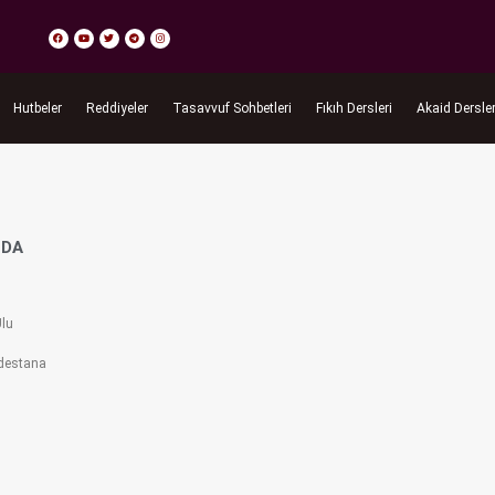
Hutbeler
Reddiyeler
Tasavvuf Sohbetleri
Fıkıh Dersleri
Akaid Dersler
NDA
Ulu
 destana