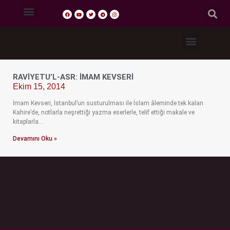
Tasavvuf Sohbetleri
Fıkıh Dersleri
Akaid Dersleri
Tefsir Dersleri
Hadis Dersleri
RAVIYETU’L-ASR: İMAM KEVSERI
Ekim 15, 2014
İmam Kevseri, İstanbul’un susturulması ile İslam âleminde tek kalan
Kahire’de, notlarla neşrettiği yazma eserlerle, telif ettiği makale ve
kitaplarla…
Devamını Oku »