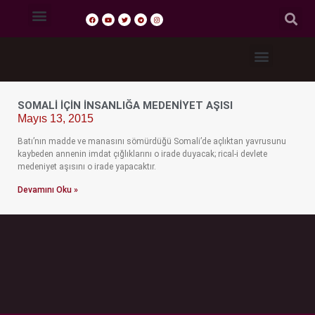
Tasavvuf Sohbetleri
Fıkıh Dersleri
Akaid Dersleri
Tefsir Dersleri
Hadis Dersleri
SOMALI İÇIN İNSANLIĞA MEDENIYET AŞISI
Mayıs 13, 2015
Batı’nın madde ve manasını sömürdüğü Somali’de açlıktan yavrusunu
kaybeden annenin imdat çığlıklarını o irade duyacak; rical-i devlete
medeniyet aşısını o irade yapacaktır.
Devamını Oku »