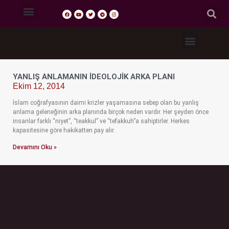
Tasavvuf Sohbetleri
Fıkıh Dersleri
Akaid Dersleri
Tefsir Dersleri
Hadis Dersleri
YANLIŞ ANLAMANIN İDEOLOJIK ARKA PLANI
Ekim 12, 2014
İslam coğrafyasının daimi krizler yaşamasına sebep olan bu yanlış
anlama geleneğinin arka planında birçok neden vardır. Her şeyden önce
insanlar farklı “niyet”, “teakkul” ve “tefakkuh”a sahiptirler. Herkes
kapasitesine göre hakikatten pay alır.
Devamını Oku »