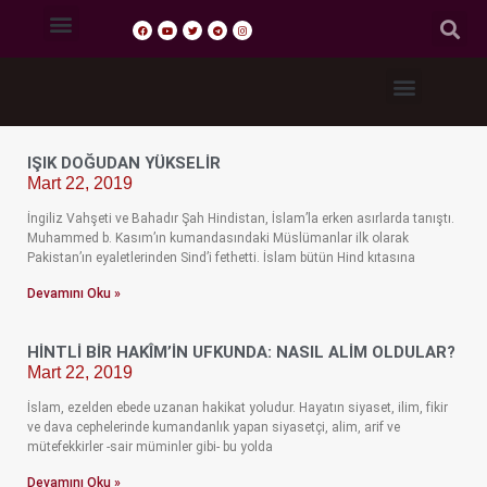
Tasavvuf Sohbetleri
Fıkıh Dersleri
Akaid Dersleri
Tefsir Dersleri
Hadis Dersleri
IŞIK DOĞUDAN YÜKSELİR
Mart 22, 2019
İngiliz Vahşeti ve Bahadır Şah Hindistan, İslam’la erken asırlarda tanıştı.
Muhammed b. Kasım’ın kumandasındaki Müslümanlar ilk olarak
Pakistan’ın eyaletlerinden Sind’i fethetti. İslam bütün Hind kıtasına
Devamını Oku »
HİNTLİ BİR HAKÎM’İN UFKUNDA: NASIL ALİM OLDULAR?
Mart 22, 2019
İslam, ezelden ebede uzanan hakikat yoludur. Hayatın siyaset, ilim, fikir
ve dava cephelerinde kumandanlık yapan siyasetçi, alim, arif ve
mütefekkirler -sair müminler gibi- bu yolda
Devamını Oku »