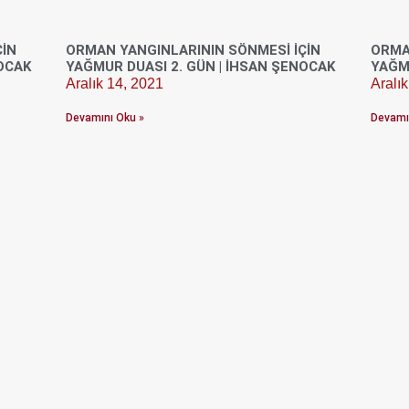
ÇIN
ORMAN YANGINLARININ SÖNMESI İÇIN
ORMA
NOCAK
YAĞMUR DUASI 2. GÜN | İHSAN ŞENOCAK
YAĞMU
Aralık 14, 2021
Aralı
Devamını Oku »
Devamı