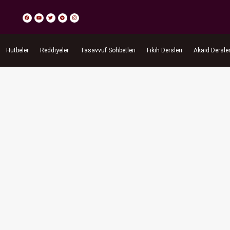
Hutbeler
Reddiyeler
Tasavvuf Sohbetleri
Fıkıh Dersleri
Akaid Dersler