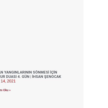
N YANGINLARININ SÖNMESI İÇIN
R DUASI 4. GÜN | İHSAN ŞENOCAK
k 14, 2021
nı Oku »