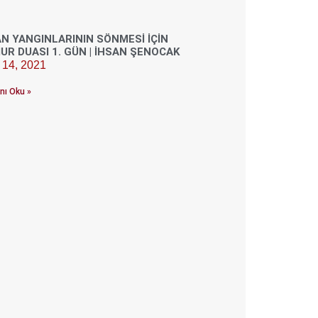
N YANGINLARININ SÖNMESI İÇIN
R DUASI 1. GÜN | İHSAN ŞENOCAK
k 14, 2021
nı Oku »