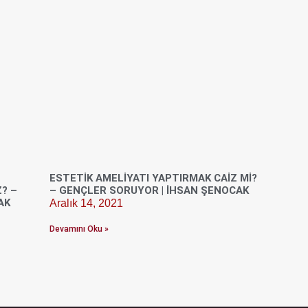
ESTETIK AMELIYATI YAPTIRMAK CAIZ MI?
? –
– GENÇLER SORUYOR | İHSAN ŞENOCAK
AK
Aralık 14, 2021
Devamını Oku »