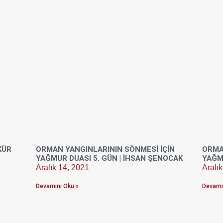
KÜR
ORMAN YANGINLARININ SÖNMESI İÇIN
ORMA
YAĞMUR DUASI 5. GÜN | İHSAN ŞENOCAK
YAĞMU
Aralık 14, 2021
Aralı
Devamını Oku »
Devamı