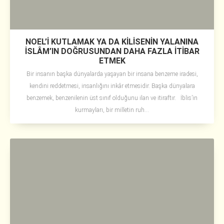
NOEL’İ KUTLAMAK YA DA KİLİSENİN YALANINA
İSLÂM’IN DOĞRUSUNDAN DAHA FAZLA İTİBAR
ETMEK
Bir insanın başka dünyalarda yaşayan bir insana benzeme iradesi,
kendini reddetmesi, insanlığını inkâr etmesidir. Başka dünyalara
benzemek, benzenilenin üst sınıf olduğunu ilan ve itiraftır. İblis’in
kurmayları, bir milletin ruh...