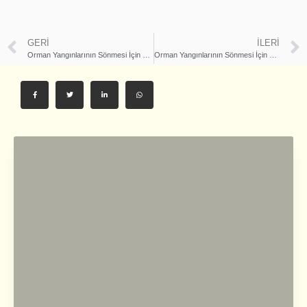
GERI
İLERI
Orman Yangınlarının Sönmesi İçin Yağmur Duası 3. Gün | İhsan Şenocak
Orman Yangınlarının Sönmesi İçin Yağmur Duası 5. Gün | İhsan Şenocak