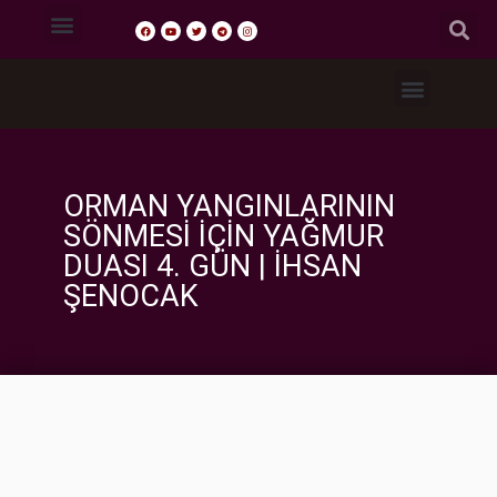
Tasavvuf Sohbetleri
Fıkıh Dersleri
Akaid Dersleri
Tefsir Dersleri
Hadis Dersleri
ORMAN YANGINLARININ
SÖNMESI İÇIN YAĞMUR
DUASI 4. GÜN | İHSAN
ŞENOCAK