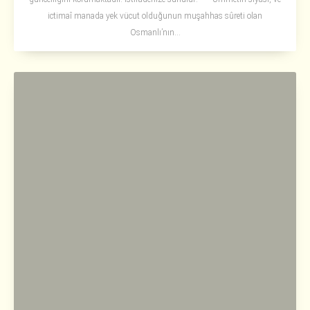
ictimaî manada yek vücut olduğunun muşahhas sûreti olan
Osmanlı’nın...