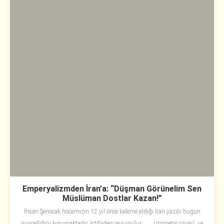
Emperyalizmden İran’a: “Düşman Görünelim Sen
Müslüman Dostlar Kazan!”
İhsan Şenocak hocamızın 12 yıl önce kaleme aldığı İran yazısı bugün
güncelliğini korumaktadır. İstifadenize sunulur: Ümmetin siyasî, ve