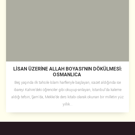
LİSAN ÜZERİNE ALLAH BOYASI’NIN DÖKÜLMESİ:
OSMANLICA
Beş yaşında ilk tahsile İslam harfleriyle başlayan, icazet aldığında ise
ibareyi Kahire’deki öğrenciler gibi okuyup-anlayan, İstanbul’da kaleme
aldığı tefsiri, Şam’da, Mekke’de ders kitabı olarak okunan bir milletin yüz
yıllık...