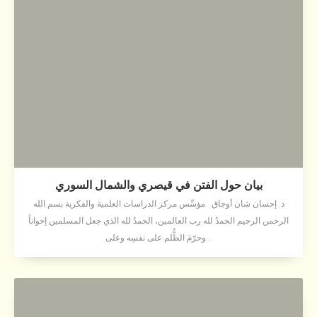
بيان حول الفتن في قيصري والشمال السوري
د. إحسان شان أوجاق مؤسِّس مركز الدراسات العلمية والفكرية بسم الله
الرحمن الرحيم الحمدُ لله رب العالمين، الحمدُ لله الذي جعل المسلمين إخواناً
وحرّمَ الظُّلم على نفسِه وعلى...