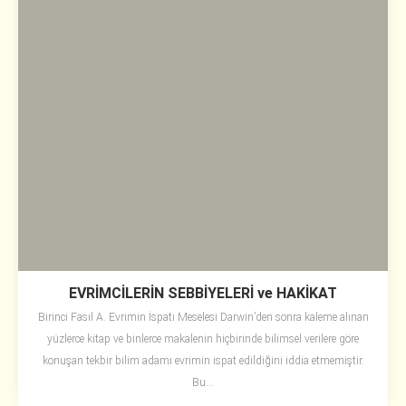
EVRİMCİLERİN SEBBİYELERİ ve HAKİKAT
Birinci Fasıl A. Evrimin İspatı Meselesi Darwin’den sonra kaleme alınan
yüzlerce kitap ve binlerce makalenin hiçbirinde bilimsel verilere göre
konuşan tekbir bilim adamı evrimin ispat edildiğini iddia etmemiştir.
Bu...