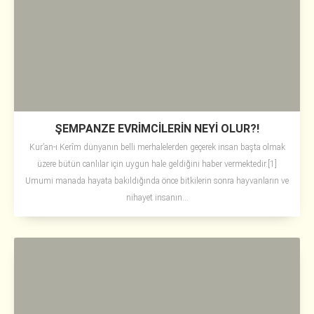
ŞEMPANZE EVRİMCİLERİN NEYİ OLUR?!
Kur’an-ı Kerîm dünyanın belli merhalelerden geçerek insan başta olmak
üzere bütün canlılar için uygun hale geldiğini haber vermektedir.[1]
Umumi manada hayata bakıldığında önce bitkilerin sonra hayvanların ve
nihayet insanın...