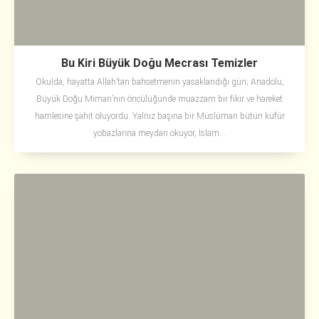
Bu Kiri Büyük Doğu Mecrası Temizler
Okulda, hayatta Allah’tan bahsetmenin yasaklandığı gün; Anadolu,
Büyük Doğu Mimarı’nın öncülüğünde muazzam bir fikir ve hareket
hamlesine şahit oluyordu. Yalnız başına bir Müslüman bütün küfür
yobazlarına meydan okuyor, İslam...