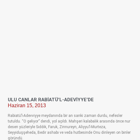
ULU CANLAR RABIATÜ’L-ADEVIYYE’DE
Haziran 15, 2013
Rabiatü’l-Adevviyye meydanında bir an sanki zaman durdu, nefesler
tutuldu. “O geliyor” dendi, yol açıldı. Mahşeri kalabalık arasında önce nur
desen yüzleriyle Sıddık, Faruk, Zinnureyn, Aliyyu’l-Murteza,
Seyyiduşşeheda, Bedir ashabı ve veda hutbesinde Onu dinleyen on binler
göründü.