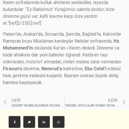
Kerim sofralarında kulluk ahitlerini yenilediler, niyazda
bulundular:
“Ey Rabbimiz! Yüreğimizi sabırla doldur; bize
direnme gücü ver; kafir kavme karşı bize yardım
et.”
[ref]2/250.[/ref]
Patani’de, Arakan’da, Sincan’da, Şam’da, Bağdat’ta, Kahire’de
Ramazan boyu Müslüman kardeşler Nebiler sofrasında,
Hz.
Muhammed’in
okulunda Kur’an-ı Kerim dinledi. Direnme ve
irade ahlakına dair yeni bahisler öğrendi. Kaldırım taşı
sökmeden, molotof atmadan, millet malına zarar vermeden
Firavun’u
devirme,
Nemrud’u
kahretme,
Ebu Cehil’i
etkisiz
hale getirme iradesini kuşandı. Bayram sonrası büyük diriliş
hamlesi başlayacak.
GERI
İLERI
AZİZİM! YA ABD ALGINDA YA DA ALLAHU EKBER’İ ANLAMANDA PROBLEM VAR
TAKSİM; SOYLULAR İSYANI YA DA İDRAK YOLLARI HASTALIĞI