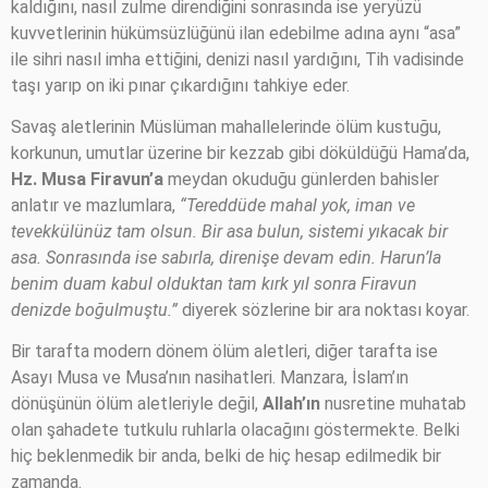
kaldığını, nasıl zulme direndiğini sonrasında ise yeryüzü
kuvvetlerinin hükümsüzlüğünü ilan edebilme adına aynı “asa”
ile sihri nasıl imha ettiğini, denizi nasıl yardığını, Tih vadisinde
taşı yarıp on iki pınar çıkardığını tahkiye eder.
Savaş aletlerinin Müslüman mahallelerinde ölüm kustuğu,
korkunun, umutlar üzerine bir kezzab gibi döküldüğü Hama’da,
Hz. Musa
Firavun’a
meydan okuduğu günlerden bahisler
anlatır ve mazlumlara,
“Tereddüde mahal yok, iman ve
tevekkülünüz tam olsun. Bir asa bulun, sistemi yıkacak bir
asa. Sonrasında ise sabırla, direnişe devam edin. Harun’la
benim duam kabul olduktan tam kırk yıl sonra Firavun
denizde boğulmuştu.”
diyerek sözlerine bir ara noktası koyar.
Bir tarafta modern dönem ölüm aletleri, diğer tarafta ise
Asayı Musa ve Musa’nın nasihatleri. Manzara, İslam’ın
dönüşünün ölüm aletleriyle değil,
Allah’ın
nusretine muhatab
olan şahadete tutkulu ruhlarla olacağını göstermekte. Belki
hiç beklenmedik bir anda, belki de hiç hesap edilmedik bir
zamanda.