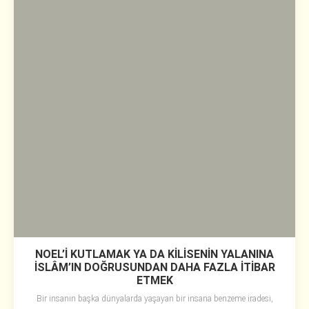
NOEL’İ KUTLAMAK YA DA KİLİSENİN YALANINA
İSLÂM’IN DOĞRUSUNDAN DAHA FAZLA İTİBAR
ETMEK
Bir insanın başka dünyalarda yaşayan bir insana benzeme iradesi,