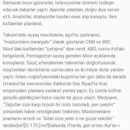
Ramazan boyu gazeteler, televizyonlar ümmeti tedirgin
edecek haberler yaptı. Ajanslar yalanları, doğru diye servis
etti.
Analistler, stratejistler
bunları esas alıp konuştu. Yeni
katliamlar planlandı.
Taksim’deki ayyaş meclislerini, aşüfte çadırlarını,
“mazlumların karargahı”
olarak gösteren CNN ve BBC
Mısır’daki katliamları “çatışma” diye verdi. ABD, cunta ittifakı
belgelendi, Pentagon’un savaş gemileri Mısır açıklarında
konuşlandı. Suud, efendilerinin talimatları doğrultusunda
müştemilat devletlerle cuntacılara on iki milyar dolar yardım
yaptı. İslam coğrafyasındaki kuşatma her gün daha da daraldı.
İstanbul’da tencereciler, Kahire’de Sisi, Riyad’ta Kral,
emperyalist planlara sadakat yemini yaptı. Ez cümle küfrün
gönüllü işbirlikçileri hatırı sayılır bir güce ulaştı. Medyanın,
“Tağutlar size karşı büyük bir ordu hazırladı, geri çekilin”
yönündeki haber niteliğindeki telkinleri, Müslümanların
imanlarını artırdı ve
“Allah bize yeter o ne güzel vekildir.”
dediler[ref]3/173.[/ref]Sahurda, iftarda, gün ortası Kur’an-ı