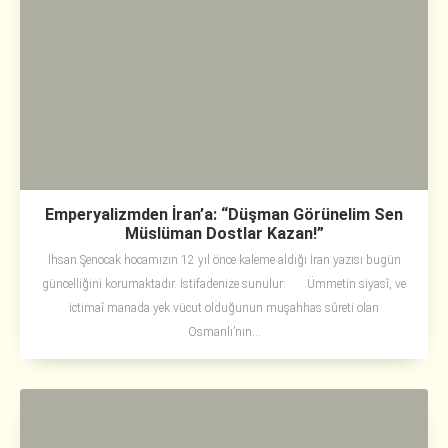
Emperyalizmden İran’a: “Düşman Görünelim Sen
Müslüman Dostlar Kazan!”
İhsan Şenocak hocamızın 12 yıl önce kaleme aldığı İran yazısı bugün
güncelliğini korumaktadır. İstifadenize sunulur: Ümmetin siyasî, ve
ictimaî manada yek vücut olduğunun muşahhas sûreti olan
Osmanlı’nın...