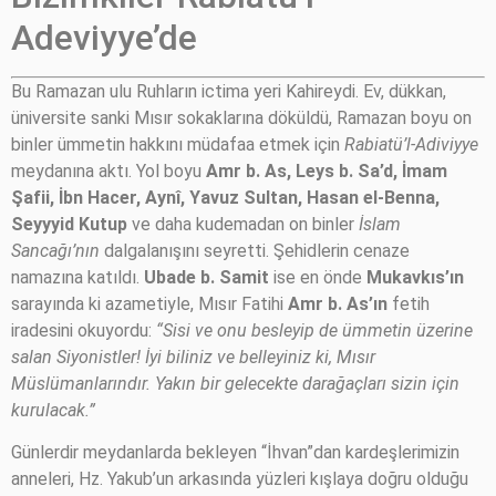
Adeviyye’de
Bu Ramazan ulu Ruhların ictima yeri Kahireydi. Ev, dükkan,
üniversite sanki Mısır sokaklarına döküldü, Ramazan boyu on
binler ümmetin hakkını müdafaa etmek için
Rabiatü’l-Adiviyye
meydanına aktı. Yol boyu
Amr b. As, Leys b. Sa’d, İmam
Şafii, İbn Hacer, Aynî, Yavuz Sultan, Hasan el-Benna,
Seyyyid Kutup
ve daha kudemadan on binler
İslam
Sancağı’nın
dalgalanışını seyretti. Şehidlerin cenaze
namazına katıldı.
Ubade b. Samit
ise en önde
Mukavkıs’ın
sarayında ki azametiyle, Mısır Fatihi
Amr b. As’ın
fetih
iradesini okuyordu:
“Sisi ve onu besleyip de ümmetin üzerine
salan Siyonistler! İyi biliniz ve belleyiniz ki, Mısır
Müslümanlarındır. Yakın bir gelecekte darağaçları sizin için
kurulacak.”
Günlerdir meydanlarda bekleyen “İhvan”dan kardeşlerimizin
anneleri, Hz. Yakub’un arkasında yüzleri kışlaya doğru olduğu