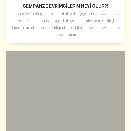
ŞEMPANZE EVRİMCİLERİN NEYİ OLUR?!
Kur’an-ı Kerîm dünyanın belli merhalelerden geçerek insan başta olmak
üzere bütün canlılar için uygun hale geldiğini haber vermektedir.[1]
Umumi manada hayata bakıldığında önce bitkilerin sonra hayvanların ve
nihayet insanın...