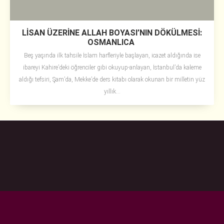
LİSAN ÜZERİNE ALLAH BOYASI’NIN DÖKÜLMESİ:
OSMANLICA
Beş yaşında ilk tahsile İslam harfleriyle başlayan, icazet aldığında ise
ibareyi Kahire’deki öğrenciler gibi okuyup-anlayan, İstanbul’da kaleme
aldığı tefsiri, Şam’da, Mekke’de ders kitabı olarak okunan bir milletin yüz
yıllık...