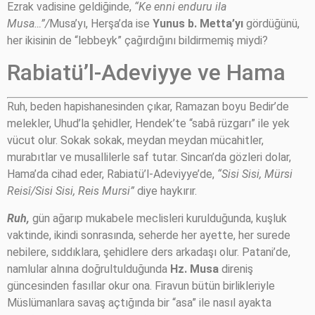
Ezrak vadisine geldiğinde,
“Ke enni enduru ila
Musa…”/
Musa’yı, Herşa’da ise
Yunus b. Metta’yı
gördüğünü,
her ikisinin de “lebbeyk” çağırdığını bildirmemiş miydi?
Rabiatü’l-Adeviyye ve Hama
Ruh, beden hapishanesinden çıkar, Ramazan boyu Bedir’de
melekler, Uhud’la şehidler, Hendek’te “sabâ rüzgarı” ile yek
vücut olur. Sokak sokak, meydan meydan mücahitler,
murabıtlar ve musallilerle saf tutar. Sincan’da gözleri dolar,
Hama’da cihad eder, Rabiatü’l-Adeviyye’de,
“Sisi Sisi, Mürsi
Reisî/Sisi Sisi, Reis Mursi”
diye haykırır.
Ruh,
gün ağarıp mukabele meclisleri kurulduğunda, kuşluk
vaktinde, ikindi sonrasında, seherde her ayette, her surede
nebilere, sıddıklara, şehidlere ders arkadaşı olur. Patani’de,
namlular alnına doğrultulduğunda
Hz. Musa
direniş
güncesinden fasıllar okur ona. Firavun bütün birlikleriyle
Müslümanlara savaş açtığında bir “asa” ile nasıl ayakta