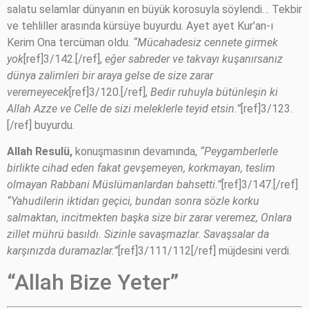
salatu selamlar dünyanın en büyük korosuyla söylendi… Tekbir
ve tehliller arasında kürsüye buyurdu. Ayet ayet Kur’an-ı
Kerim Ona tercüman oldu.
“Mücahadesiz cennete girmek
yok
[ref]3/142.[/ref],
eğer sabreder ve takvayı kuşanırsanız
dünya zalimleri bir araya gelse de size zarar
veremeyecek
[ref]3/120.[/ref],
Bedir ruhuyla bütünleşin ki
Allah Azze ve Celle de sizi meleklerle teyid etsin.”
[ref]3/123.
[/ref] buyurdu.
Allah Resulü,
konuşmasının devamında,
“Peygamberlerle
birlikte cihad eden fakat gevşemeyen, korkmayan, teslim
olmayan Rabbani Müslümanlardan bahsetti.”
[ref]3/147.[/ref]
“Yahudilerin iktidarı geçici, bundan sonra sözle korku
salmaktan, incitmekten başka size bir zarar veremez, Onlara
zillet mührü basıldı. Sizinle savaşmazlar. Savaşsalar da
karşınızda duramazlar.”
[ref]3/111/112[/ref] müjdesini verdi.
“Allah Bize Yeter”