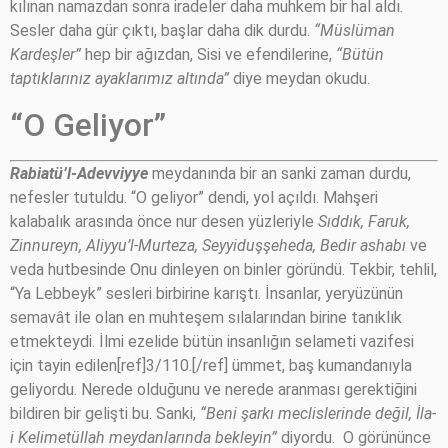
kılınan namazdan sonra iradeler daha muhkem bir hal aldı.
Sesler daha gür çıktı, başlar daha dik durdu.
“Müslüman
Kardeşler”
hep bir ağızdan, Sisi ve efendilerine,
“Bütün
taptıklarınız ayaklarımız altında”
diye meydan okudu.
“O Geliyor”
Rabiatü’l-Adevviyye
meydanında bir an sanki zaman durdu,
nefesler tutuldu. “O geliyor” dendi, yol açıldı. Mahşeri
kalabalık arasında önce nur desen yüzleriyle
Sıddık, Faruk,
Zinnureyn, Aliyyu’l-Murteza, Seyyiduşşeheda, Bedir ashabı
ve
veda hutbesinde Onu dinleyen on binler göründü. Tekbir, tehlil,
“Ya Lebbeyk” sesleri birbirine karıştı. İnsanlar, yeryüzünün
semavât ile olan en muhteşem sılalarından birine tanıklık
etmekteydi. İlmi ezelide bütün insanlığın selameti vazifesi
için tayin edilen[ref]3/110.[/ref] ümmet, baş kumandanıyla
geliyordu. Nerede olduğunu ve nerede aranması gerektiğini
bildiren bir gelişti bu. Sanki,
“Beni şarkı meclislerinde değil, İla-
i Kelimetüllah meydanlarında bekleyin”
diyordu. O görününce