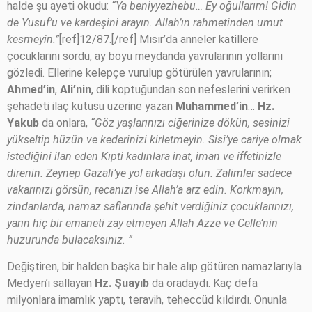
halde şu ayeti okudu:
“Ya beniyyezhebu… Ey oğullarım! Gidin
de Yusuf’u ve kardeşini arayın. Allah’ın rahmetinden umut
kesmeyin.”
[ref]12/87.[/ref] Mısır’da anneler katillere
çocuklarını sordu, ay boyu meydanda yavrularının yollarını
gözledi. Ellerine kelepçe vurulup götürülen yavrularının;
Ahmed’in
,
Ali’nin
, dili koptuğundan son nefeslerini verirken
şehadeti ilaç kutusu üzerine yazan
Muhammed’in
…
Hz.
Yakub
da onlara,
“Göz yaşlarınızı ciğerinize dökün, sesinizi
yükseltip hüzün ve kederinizi kirletmeyin. Sisi’ye cariye olmak
istediğini ilan eden Kıpti kadınlara inat, iman ve iffetinizle
direnin. Zeynep Gazali’ye yol arkadaşı olun. Zalimler sadece
vakarınızı görsün, recanızı ise Allah’a arz edin. Korkmayın,
zindanlarda, namaz saflarında şehit verdiğiniz çocuklarınızı,
yarın hiç bir emaneti zay etmeyen Allah Azze ve Celle’nin
huzurunda bulacaksınız. ”
Değiştiren, bir halden başka bir hale alıp götüren namazlarıyla
Medyen’i sallayan
Hz. Şuayıb
da oradaydı. Kaç defa
milyonlara imamlık yaptı, teravih, teheccüd kıldırdı. Onunla