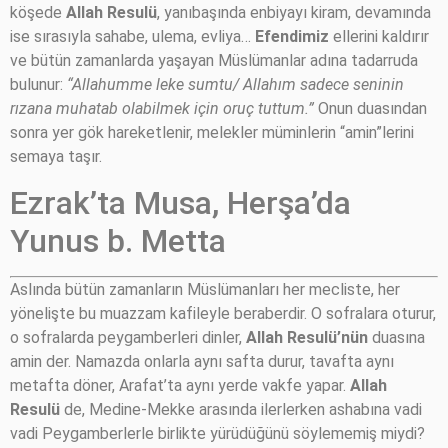
köşede
Allah Resulü
, yanıbaşında enbiyayı kiram, devamında
ise sırasıyla sahabe, ulema, evliya…
Efendimiz
ellerini kaldırır
ve bütün zamanlarda yaşayan Müslümanlar adına tadarruda
bulunur:
“Allahumme leke sumtu/ Allahım sadece seninin
rızana muhatab olabilmek için oruç tuttum.”
Onun duasından
sonra yer gök hareketlenir, melekler müminlerin “amin”lerini
semaya taşır.
Ezrak’ta Musa, Herşa’da
Yunus b. Metta
Aslında bütün zamanların Müslümanları her mecliste, her
yönelişte bu muazzam kafileyle beraberdir. O sofralara oturur,
o sofralarda peygamberleri dinler,
Allah Resulü’nün
duasına
amin der. Namazda onlarla aynı safta durur, tavafta aynı
metafta döner, Arafat’ta aynı yerde vakfe yapar.
Allah
Resulü
de, Medine-Mekke arasında ilerlerken ashabına vadi
vadi Peygamberlerle birlikte yürüdüğünü söylememiş miydi?