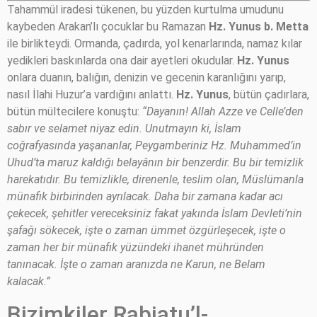
Tahammül iradesi tükenen, bu yüzden kurtulma umudunu
kaybeden Arakan’lı çocuklar bu Ramazan
Hz. Yunus b. Metta
ile birlikteydi. Ormanda, çadırda, yol kenarlarında, namaz kılar
yedikleri baskınlarda ona dair ayetleri okudular.
Hz. Yunus
onlara duanın, balığın, denizin ve gecenin karanlığını yarıp,
nasıl İlahi Huzur’a vardığını anlattı.
Hz. Yunus
, bütün çadırlara,
bütün mültecilere konuştu:
“Dayanın! Allah Azze ve Celle’den
sabır ve selamet niyaz edin. Unutmayın ki, İslam
coğrafyasında yaşananlar, Peygamberiniz Hz. Muhammed’in
Uhud’ta maruz kaldığı belayânın bir benzerdir. Bu bir temizlik
harekatıdır. Bu temizlikle, direnenle, teslim olan, Müslümanla
münafık birbirinden ayrılacak. Daha bir zamana kadar acı
çekecek, şehitler vereceksiniz fakat yakında İslam Devleti’nin
şafağı sökecek, işte o zaman ümmet özgürleşecek, işte o
zaman her bir münafık yüzündeki ihanet mühründen
tanınacak. İşte o zaman aranızda ne Karun, ne Belam
kalacak.”
Bizimkiler Rabiatu’l-