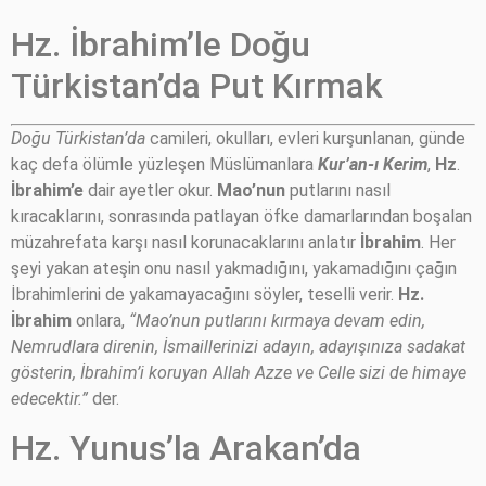
Hz. İbrahim’le Doğu
Türkistan’da Put Kırmak
Doğu Türkistan’da
camileri, okulları, evleri kurşunlanan, günde
kaç defa ölümle yüzleşen Müslümanlara
Kur’an-ı Kerim
,
Hz
.
İbrahim’e
dair ayetler okur.
Mao’nun
putlarını nasıl
kıracaklarını, sonrasında patlayan öfke damarlarından boşalan
müzahrefata karşı nasıl korunacaklarını anlatır
İbrahim
. Her
şeyi yakan ateşin onu nasıl yakmadığını, yakamadığını çağın
İbrahimlerini de yakamayacağını söyler, teselli verir.
Hz.
İbrahim
onlara,
“Mao’nun putlarını kırmaya devam edin,
Nemrudlara direnin, İsmaillerinizi adayın, adayışınıza sadakat
gösterin, İbrahim’i koruyan Allah Azze ve Celle sizi de himaye
edecektir.”
der.
Hz. Yunus’la Arakan’da