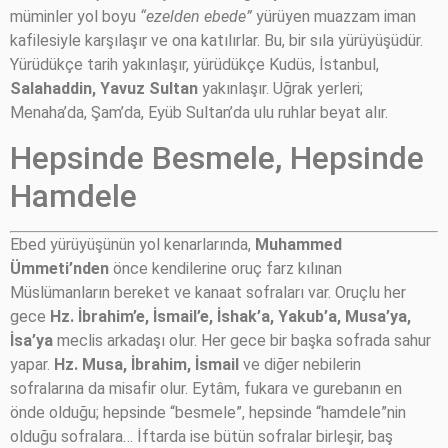
müminler yol boyu
“ezelden ebede”
yürüyen muazzam iman
kafilesiyle karşılaşır ve ona katılırlar. Bu, bir sıla yürüyüşüdür.
Yürüdükçe tarih yakınlaşır, yürüdükçe Kudüs, İstanbul,
Salahaddin, Yavuz Sultan
yakınlaşır. Uğrak yerleri;
Menaha’da, Şam’da, Eyüb Sultan’da ulu ruhlar beyat alır.
Hepsinde Besmele, Hepsinde
Hamdele
Ebed yürüyüşünün yol kenarlarında,
Muhammed
Ümmeti’nden
önce kendilerine oruç farz kılınan
Müslümanların bereket ve kanaat sofraları var. Oruçlu her
gece
Hz. İbrahim’e, İsmail’e, İshak’a, Yakub’a, Musa’ya,
İsa’ya
meclis arkadaşı olur. Her gece bir başka sofrada sahur
yapar.
Hz. Musa, İbrahim, İsmail
ve diğer nebilerin
sofralarına da misafir olur. Eytâm, fukara ve gurebanın en
önde olduğu; hepsinde “besmele”, hepsinde “hamdele”nin
olduğu sofralara… İftarda ise bütün sofralar birleşir, baş