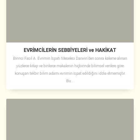
EVRİMCİLERİN SEBBİYELERİ ve HAKİKAT
Birinci Fasıl A. Evrimin İspatı Meselesi Darwin’den sonra kaleme alınan
yüzlerce kitap ve binlerce makalenin hiçbirinde bilimsel verilere göre
konuşan tekbir bilim adamı evrimin ispat edildiğini iddia etmemiştir.
Bu...