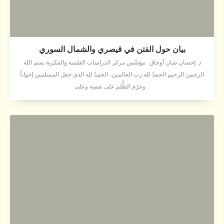
بيان حول الفتن في قيصري والشمال السوري
د. إحسان شان أوجاق مؤسِّس مركز الدراسات العلمية والفكرية بسم الله
الرحمن الرحيم الحمدُ لله رب العالمين، الحمدُ لله الذي جعل المسلمين إخواناً
وحرّمَ الظُّلم على نفسِه وعلى...