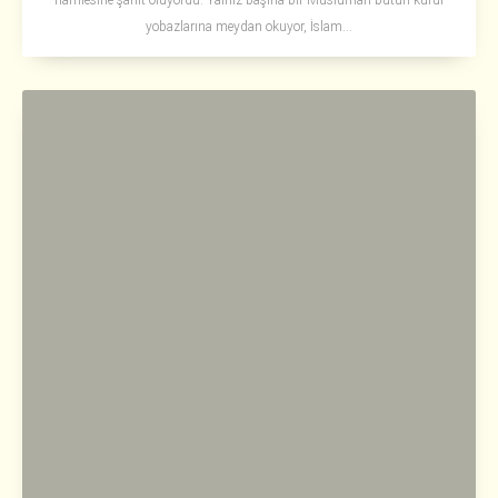
hamlesine şahit oluyordu. Yalnız başına bir Müslüman bütün küfür
yobazlarına meydan okuyor, İslam...