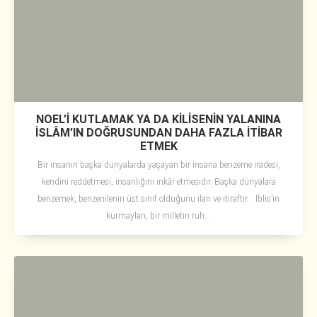
NOEL’İ KUTLAMAK YA DA KİLİSENİN YALANINA
İSLÂM’IN DOĞRUSUNDAN DAHA FAZLA İTİBAR
ETMEK
Bir insanın başka dünyalarda yaşayan bir insana benzeme iradesi,
kendini reddetmesi, insanlığını inkâr etmesidir. Başka dünyalara
benzemek, benzenilenin üst sınıf olduğunu ilan ve itiraftır. İblis’in
kurmayları, bir milletin ruh...