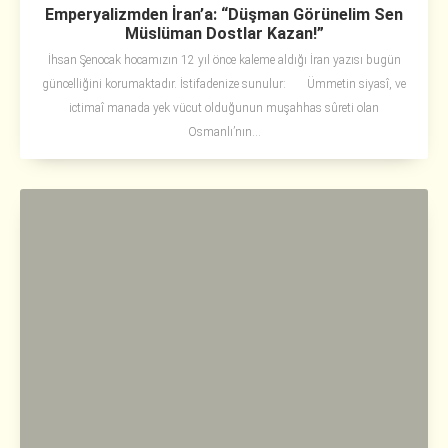
Emperyalizmden İran’a: “Düşman Görünelim Sen
Müslüman Dostlar Kazan!”
İhsan Şenocak hocamızın 12 yıl önce kaleme aldığı İran yazısı bugün
güncelliğini korumaktadır. İstifadenize sunulur: Ümmetin siyasî, ve
ictimaî manada yek vücut olduğunun muşahhas sûreti olan
Osmanlı’nın...