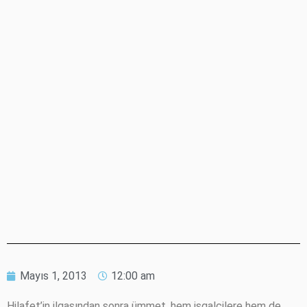
Mayıs 1, 2013
12:00 am
Hilafet’in ilgasından sonra ümmet, hem işgalcilere hem de