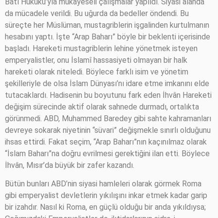
Batı Hukuku’yla mukayeseli çalışmalar yapıldı. Siyasi alanda
da mücadele verildi. Bu uğurda da bedeller öndendi. Bu
süreçte her Müslüman, mustagriblerin işgalinden kurtulmanın
hesabını yaptı. İşte “Arap Baharı” böyle bir beklenti içerisinde
başladı. Hareketi mustagriblerin lehine yönetmek isteyen
emperyalistler, onu İslamî hassasiyeti olmayan bir halk
hareketi olarak niteledi. Böylece farklı isim ve yönetim
şekilleriyle de olsa İslam Dünyası’nı idare etme imkanını elde
tutacaklardı. Hadisenin bu boyutunu fark eden İhvân Hareketi
değişim sürecinde aktif olarak sahnede durmadı, ortalıkta
görünmedi. ABD, Muhammed Baredey gibi sahte kahramanları
devreye sokarak niyetinin “süvari” değişmekle sınırlı olduğunu
ihsas ettirdi. Fakat seçim, “Arap Baharı”nın kaçınılmaz olarak
“İslam Baharı”na doğru evrilmesi gerektiğini ilan etti. Böylece
İhvân, Mısır’da büyük bir zafer kazandı.
Bütün bunları ABD’nin siyasi hamleleri olarak görmek Roma
gibi emperyalist devletlerin yıkılışını inkar etmek kadar garip
bir izahdır. Nasıl ki Roma, en güçlü olduğu bir anda yıkıldıysa;