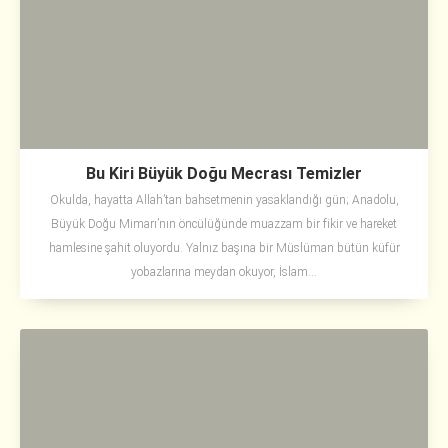
Bu Kiri Büyük Doğu Mecrası Temizler
Okulda, hayatta Allah’tan bahsetmenin yasaklandığı gün; Anadolu,
Büyük Doğu Mimarı’nın öncülüğünde muazzam bir fikir ve hareket
hamlesine şahit oluyordu. Yalnız başına bir Müslüman bütün küfür
yobazlarına meydan okuyor, İslam...