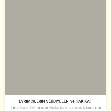
EVRİMCİLERİN SEBBİYELERİ ve HAKİKAT
Birinci Fasıl A. Evrimin İspatı Meselesi Darwin’den sonra kaleme alınan