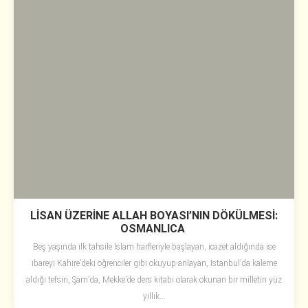
LİSAN ÜZERİNE ALLAH BOYASI’NIN DÖKÜLMESİ:
OSMANLICA
Beş yaşında ilk tahsile İslam harfleriyle başlayan, icazet aldığında ise
ibareyi Kahire’deki öğrenciler gibi okuyup-anlayan, İstanbul’da kaleme
aldığı tefsiri, Şam’da, Mekke’de ders kitabı olarak okunan bir milletin yüz
yıllık...