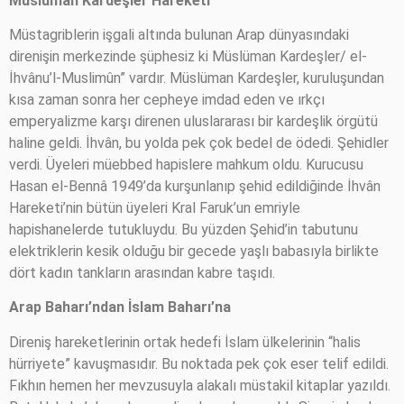
Müslüman Kardeşler Hareketi
Müstagriblerin işgali altında bulunan Arap dünyasındaki
direnişin merkezinde şüphesiz ki Müslüman Kardeşler/ el-
İhvânu’l-Muslimûn” vardır. Müslüman Kardeşler, kuruluşundan
kısa zaman sonra her cepheye imdad eden ve ırkçı
emperyalizme karşı direnen uluslararası bir kardeşlik örgütü
haline geldi. İhvân, bu yolda pek çok bedel de ödedi. Şehidler
verdi. Üyeleri müebbed hapislere mahkum oldu. Kurucusu
Hasan el-Bennâ 1949’da kurşunlanıp şehid edildiğinde İhvân
Hareketi’nin bütün üyeleri Kral Faruk’un emriyle
hapishanelerde tutukluydu. Bu yüzden Şehid’in tabutunu
elektriklerin kesik olduğu bir gecede yaşlı babasıyla birlikte
dört kadın tankların arasından kabre taşıdı.
Arap Baharı’ndan İslam Baharı’na
Direniş hareketlerinin ortak hedefi İslam ülkelerinin “halis
hürriyete” kavuşmasıdır. Bu noktada pek çok eser telif edildi.
Fıkhın hemen her mevzusuyla alakalı müstakil kitaplar yazıldı.