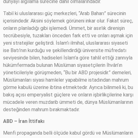
dünyayı algılama sürecine dahil olmalarındadır.
Tabiî ki uluslararası güç merkezleri, “Arab Baharı” sürecinin
içerisindedir. Aksini söylemek görüneni inkar olur. Fakat süreç,
onların planladığı gibi işlemedi. Ümmet, bir asırlık direnişin
tecrübesiyle, tuzakları önceden fark etti ve onları aşmak için
yeni stratejiler geliştirdi. İslam’ı ilmihal, uluslararası siyaseti
ise Batı’nın kurduğu ve şekillendirdiği üniversite müfredatı
seviyesinde bilen, hadiseleri İslam’a göre tahlil ettiği zannıyla
hükümfermada bulunan Müslüman siyasetçilerin İhvân’ın
yöneticileriyle görüşmeden, “Bu bir ABD projesidir.” demeleri,
Müslümanları siyasi hamleler yapabilme istadından mahrum
görme kabulü üzerine ibtina etmektedir. Ayrıca bilinmeli ki, bu
bakış açısı emperyalist güçlere ve onların işbirlikçilerine karşı
mücadele veren muzdarib ümmeti de, dünya Müslümanlarının
desteğinden mahrum bırakmaktadır.
ABD – İran İttifakı
Menfi propaganda belli ölçüde kabul gördü ve Müslümanların