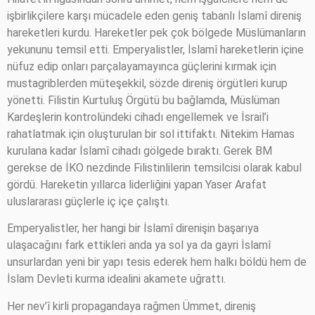
işbirlikçilere karşı mücadele eden geniş tabanlı İslamî direniş
hareketleri kurdu. Hareketler pek çok bölgede Müslümanların
yekununu temsil etti. Emperyalistler, İslamî hareketlerin içine
nüfuz edip onları parçalayamayınca güçlerini kırmak için
mustagriblerden müteşekkil, sözde direniş örgütleri kurup
yönetti. Filistin Kurtuluş Örgütü bu bağlamda, Müslüman
Kardeşlerin kontrolündeki cihadı engellemek ve İsrail’i
rahatlatmak için oluşturulan bir sol ittifaktı. Nitekim Hamas
kurulana kadar İslamî cihadı gölgede bıraktı. Gerek BM
gerekse de İKO nezdinde Filistinlilerin temsilcisi olarak kabul
gördü. Hareketin yıllarca liderliğini yapan Yaser Arafat
uluslararası güçlerle iç içe çalıştı.
Emperyalistler, her hangi bir İslamî direnişin başarıya
ulaşacağını fark ettikleri anda ya sol ya da gayri İslamî
unsurlardan yeni bir yapı tesis ederek hem halkı böldü hem de
İslam Devleti kurma idealini akamete uğrattı.
Her nev’î kirli propagandaya rağmen Ümmet, direniş