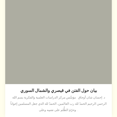
بيان حول الفتن في قيصري والشمال السوري
د. إحسان شان أوجاق مؤسِّس مركز الدراسات العلمية والفكرية بسم الله
الرحمن الرحيم الحمدُ لله رب العالمين، الحمدُ لله الذي جعل المسلمين إخواناً
وحرّمَ الظُّلم على نفسِه وعلى...