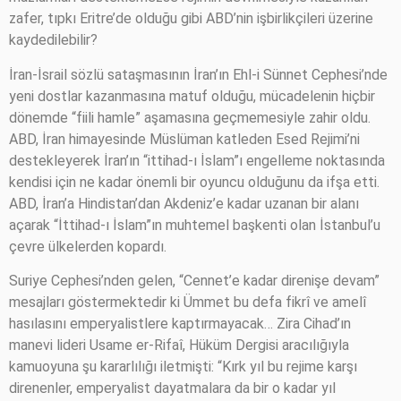
zafer, tıpkı Eritre’de olduğu gibi ABD’nin işbirlikçileri üzerine
kaydedilebilir?
İran-İsrail sözlü sataşmasının İran’ın Ehl-i Sünnet Cephesi’nde
yeni dostlar kazanmasına matuf olduğu, mücadelenin hiçbir
dönemde “fiili hamle” aşamasına geçmemesiyle zahir oldu.
ABD, İran himayesinde Müslüman katleden Esed Rejimi’ni
destekleyerek İran’ın “ittihad-ı İslam”ı engelleme noktasında
kendisi için ne kadar önemli bir oyuncu olduğunu da ifşa etti.
ABD, İran’a Hindistan’dan Akdeniz’e kadar uzanan bir alanı
açarak “İttihad-ı İslam”ın muhtemel başkenti olan İstanbul’u
çevre ülkelerden kopardı.
Suriye Cephesi’nden gelen, “Cennet’e kadar direnişe devam”
mesajları göstermektedir ki Ümmet bu defa fikrî ve amelî
hasılasını emperyalistlere kaptırmayacak… Zira Cihad’ın
manevi lideri Usame er-Rifaî, Hüküm Dergisi aracılığıyla
kamuoyuna şu kararlılığı iletmişti: “Kırk yıl bu rejime karşı
direnenler, emperyalist dayatmalara da bir o kadar yıl