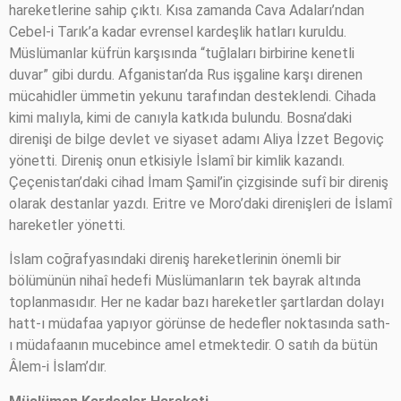
hareketlerine sahip çıktı. Kısa zamanda Cava Adaları’ndan
Cebel-i Tarık’a kadar evrensel kardeşlik hatları kuruldu.
Müslümanlar küfrün karşısında “tuğlaları birbirine kenetli
duvar” gibi durdu. Afganistan’da Rus işgaline karşı direnen
mücahidler ümmetin yekunu tarafından desteklendi. Cihada
kimi malıyla, kimi de canıyla katkıda bulundu. Bosna’daki
direnişi de bilge devlet ve siyaset adamı Aliya İzzet Begoviç
yönetti. Direniş onun etkisiyle İslamî bir kimlik kazandı.
Çeçenistan’daki cihad İmam Şamil’in çizgisinde sufî bir direniş
olarak destanlar yazdı. Eritre ve Moro’daki direnişleri de İslamî
hareketler yönetti.
İslam coğrafyasındaki direniş hareketlerinin önemli bir
bölümünün nihaî hedefi Müslümanların tek bayrak altında
toplanmasıdır. Her ne kadar bazı hareketler şartlardan dolayı
hatt-ı müdafaa yapıyor görünse de hedefler noktasında sath-
ı müdafaanın mucebince amel etmektedir. O satıh da bütün
Âlem-i İslam’dır.