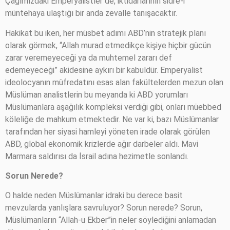
Çağımızdaki Emperyalistler de, iktidarlarının sidre-i
müntehaya ulaştığı bir anda zevalle tanışacaktır.
Hakikat bu iken, her müsbet adımı ABD’nin stratejik planı
olarak görmek, “Allah murad etmedikçe kişiye hiçbir gücün
zarar veremeyeceği ya da muhtemel zararı def
edemeyeceği” akidesine aykırı bir kabuldür. Emperyalist
ideolocyanın müfredatını esas alan fakültelerden mezun olan
Müslüman analistlerin bu meyanda ki ABD yorumları
Müslümanlara aşağılık kompleksi verdiği gibi, onları müebbed
köleliğe de mahkum etmektedir. Ne var ki, bazı Müslümanlar
tarafından her siyasi hamleyi yöneten irade olarak görülen
ABD, global ekonomik krizlerde ağır darbeler aldı. Mavi
Marmara saldırısı da İsrail adına hezimetle sonlandı.
Sorun Nerede?
O halde neden Müslümanlar idraki bu derece basit
mevzularda yanlışlara savruluyor? Sorun nerede? Sorun,
Müslümanların “Allah-u Ekber”in neler söylediğini anlamadan