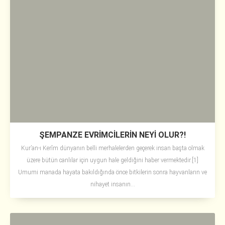
ŞEMPANZE EVRİMCİLERİN NEYİ OLUR?!
Kur’an-ı Kerîm dünyanın belli merhalelerden geçerek insan başta olmak
üzere bütün canlılar için uygun hale geldiğini haber vermektedir.[1]
Umumi manada hayata bakıldığında önce bitkilerin sonra hayvanların ve
nihayet insanın...