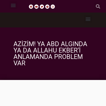
Tasavvuf Sohbetleri
Fıkıh Dersleri
Akaid Dersleri
Tefsir Dersleri
Hadis Dersleri
AZİZİM! YA ABD ALGINDA
YA DA ALLAHU EKBER’İ
ANLAMANDA PROBLEM
VAR