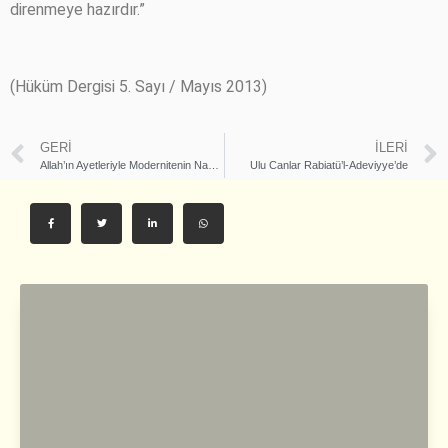
direnmeye hazırdır.”
(Hüküm Dergisi 5. Sayı / Mayıs 2013)
GERI
İLERI
Allah’ın Ayetleriyle Modernitenin Nassları Arasındaki Med-Cezir: KADIN
Ulu Canlar Rabiatü’l-Adeviyye’de