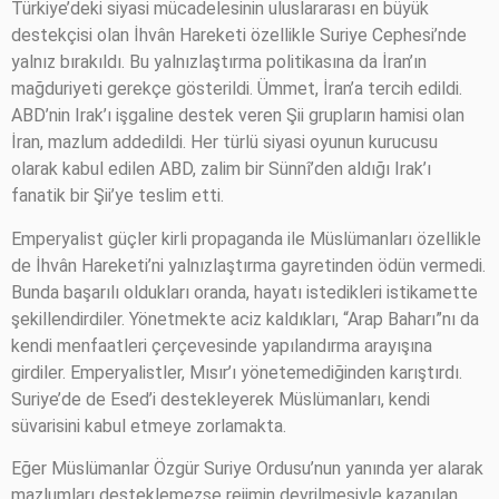
Türkiye’deki siyasi mücadelesinin uluslararası en büyük
destekçisi olan İhvân Hareketi özellikle Suriye Cephesi’nde
yalnız bırakıldı. Bu yalnızlaştırma politikasına da İran’ın
mağduriyeti gerekçe gösterildi. Ümmet, İran’a tercih edildi.
ABD’nin Irak’ı işgaline destek veren Şii grupların hamisi olan
İran, mazlum addedildi. Her türlü siyasi oyunun kurucusu
olarak kabul edilen ABD, zalim bir Sünnî’den aldığı Irak’ı
fanatik bir Şii’ye teslim etti.
Emperyalist güçler kirli propaganda ile Müslümanları özellikle
de İhvân Hareketi’ni yalnızlaştırma gayretinden ödün vermedi.
Bunda başarılı oldukları oranda, hayatı istedikleri istikamette
şekillendirdiler. Yönetmekte aciz kaldıkları, “Arap Baharı”nı da
kendi menfaatleri çerçevesinde yapılandırma arayışına
girdiler. Emperyalistler, Mısır’ı yönetemediğinden karıştırdı.
Suriye’de de Esed’i destekleyerek Müslümanları, kendi
süvarisini kabul etmeye zorlamakta.
Eğer Müslümanlar Özgür Suriye Ordusu’nun yanında yer alarak
mazlumları desteklemezse rejimin devrilmesiyle kazanılan