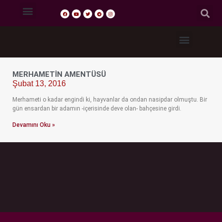
Tasavvuf Sohbetleri
Fıkıh Dersleri
Akaid Dersleri
Tefsir Dersleri
Hadis Dersleri
MERHAMETIN AMENTÜSÜ
Şubat 13, 2016
Merhameti o kadar engindi ki, hayvanlar da ondan nasipdar olmuştu. Bir
gün ensardan bir adamın -içerisinde deve olan- bahçesine girdi.
Devamını Oku »