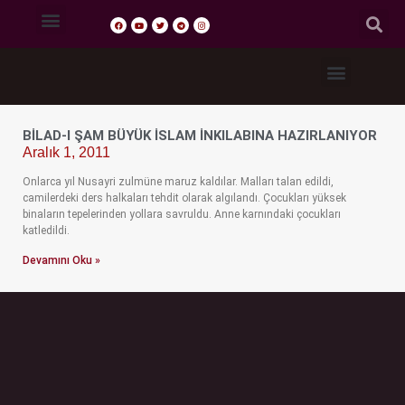
Tasavvuf Sohbetleri
Fıkıh Dersleri
Akaid Dersleri
Tefsir Dersleri
Hadis Dersleri
BILAD-I ŞAM BÜYÜK İSLAM İNKILABINA HAZIRLANIYOR
Aralık 1, 2011
Onlarca yıl Nusayri zulmüne maruz kaldılar. Malları talan edildi,
camilerdeki ders halkaları tehdit olarak algılandı. Çocukları yüksek
binaların tepelerinden yollara savruldu. Anne karnındaki çocukları
katledildi.
Devamını Oku »