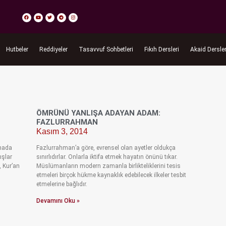
Hutbeler
Reddiyeler
Tasavvuf Sohbetleri
Fıkıh Dersleri
Akaid Dersler
ÖMRÜNÜ YANLIŞA ADAYAN ADAM:
FAZLURRAHMAN
Kasım 3, 2014
anada
Fazlurrahman’a göre, evrensel olan ayetler oldukça
ışlar
sınırlıdırlar. Onlarla iktifa etmek hayatın önünü tıkar.
 Kur’an
Müslümanların modern zamanla birlikteliklerini tesis
etmeleri birçok hükme kaynaklık edebilecek ilkeler tesbit
etmelerine bağlıdır.
Devamını Oku »