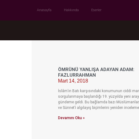
Anasayfa
Hakkında
Eserler
ÖMRÜNÜ YANLIŞA ADAYAN ADAM:
FAZLURRAHMAN
Mart 14, 2018
İslâm’ın Batı karşısındaki konumunun ciddi m
sorgulanmaya başlandığı 19. yüzyılda yeni aray
gündeme geldi. Bu bağlamda bazı Müslümanlar,
ve Sünnet’i algılayış biçimlerini yeniden inceleme
Devamını Oku »