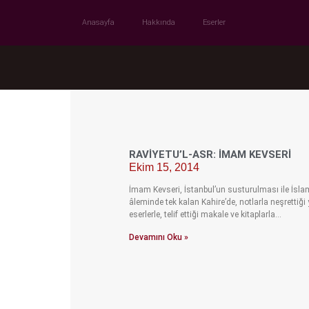
Anasayfa
Hakkında
Eserler
RAVIYETU’L-ASR: İMAM KEVSERI
Ekim 15, 2014
İmam Kevseri, İstanbul’un susturulması ile İsla
âleminde tek kalan Kahire’de, notlarla neşrettiğ
eserlerle, telif ettiği makale ve kitaplarla…
Devamını Oku »