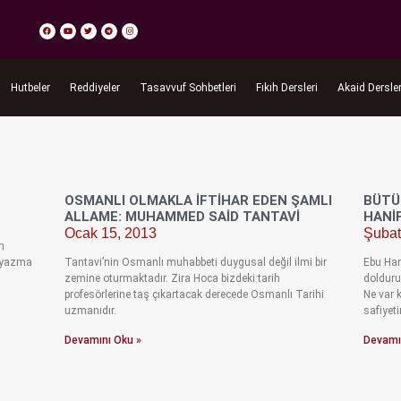
Hutbeler
Reddiyeler
Tasavvuf Sohbetleri
Fıkıh Dersleri
Akaid Dersler
OSMANLI OLMAKLA İFTIHAR EDEN ŞAMLI
BÜTÜ
ALLAME: MUHAMMED SAID TANTAVI
HANI
Ocak 15, 2013
Şubat
m
i yazma
Tantavi’nin Osmanlı muhabbeti duygusal değil ilmi bir
Ebu Hani
zemine oturmaktadır. Zira Hoca bizdeki tarih
dolduru
profesörlerine taş çıkartacak derecede Osmanlı Tarihi
Ne var 
uzmanıdır.
safiyeti
Devamını Oku »
Devamı