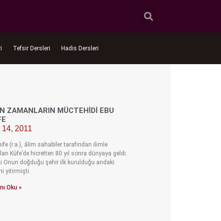
i
Tefsir Dersleri
Hadis Dersleri
N ZAMANLARIN MÜCTEHIDI EBU
FE
 14, 2011
fe (r.a.), âlim sahabiler tarafından ilimle
lan Kûfe’de hicretten 80 yıl sonra dünyaya geldi.
ki Onun doğduğu şehir ilk kurulduğu andaki
ni yitirmişti.
nı Oku »