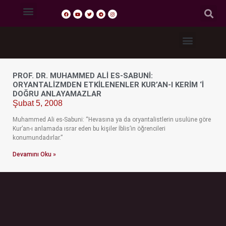
Tasavvuf Sohbetleri
Fıkıh Dersleri
Akaid Dersleri
Tefsir Dersleri
Hadis Dersleri
PROF. DR. MUHAMMED ALI ES-SABUNI:
ORYANTALIZMDEN ETKILENENLER KUR’AN-I KERIM ‘I
DOĞRU ANLAYAMAZLAR
Şubat 5, 2008
Muhammed Ali es-Sabuni: “Hevasına ya da oryantalistlerin usulüne göre
Kur’an-ı anlamada ısrar eden bu kişiler İblis’in öğrencileri
konumundadırlar.”
Devamını Oku »