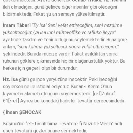
ilah olmadığını, günü gelince diğer insanlar gibi öleceğini
bildirmektedir. Fakat şu an semaya yükseltilmiştir.
İmam Tâberî
“Ey İsa! Seni vefat ettireceğim, seni nezdime
yükselteceğim/ya İsa innî müteveffîke ve rafiuke ileyye”
ayetinde takdim ve tehir olduğunu söylemektedir. Buna göre
anlam;
“seni katıma yükseltecek sonra vefat ettireceğim.”
şeklindedir. Burada mucize vardır. Fakat asıldıktan sonra
ruhunun göklere çıkmasında hiç bir olağanüstülük yoktur. Bu
herkes için geçerli olan bir durumdur.
Hz. İsa
günü gelince yeryüzüne inecektir. Peki ineceğini
söylerken ne ile istidlal ediyoruz. Kur’an-ı Kerim O’nun
kıyametin alameti olduğunu söylemektedir: [ref]Zuhruf:
61[/ref] Ayrıca bu konudaki hadisler tevatür derecesindedir.
{ İhsan ŞENOCAK
Keşmiri’nin “et-Tasrih bima Tevatere fi Nüzuli’l-Mesih” adlı
eseri tevatürü gözler önüne sermektedir.