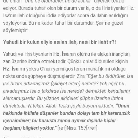
de onları
“Onu ne öldürdüler, ne de astılar”
diyerek tekzip
ediyor. Burada tuhaf olan bir durum var ki, o da Hristiyanlar Hz.
İsa’nın ilah olduğunu iddia ediyorlar sonra da ilahın asıldığını
söylüyorlar. Bu ne kadar tuhaf bir durumdur. Şair ne güzel
söylemiştir:
Yahudi bir kulun eliyle asılan ilah, nasıl bir ilahtır?!
Yahudi ve Hristiyanların
Hz. İsa
’nın ölümü ile alakalı inançları
zan üzerine ibtina etmektedir. Çünkü; onlar öldürülen kişinin
Hz. İsa
mı yoksa O’nun yerini gösteren münafık mı olduğu
noktasında şüpheye düşmüşlerdir. Zira
“Eğer bu öldürülen İsa
ise bizim arkadaşımız (şikayet eden) nerede? Yok eğer bu
arkadaşımız ise o takdirde İsa nerede? demekten kendilerini
alamamışlardır. Bu yüzden akideleri şüphe üzerine ibtina
etmektedir. Nitekim Allah Teâla şöyle buyurmaktadır:
“Onun
hakkında ihtilafa düşenler bundan dolayı tam bir kararsızlık
içerisindeler; bu hususta zanna uymak dışında hiçbir
(sağlam) bilgileri yoktur.”
[ref]Nisa: 157[/ref]