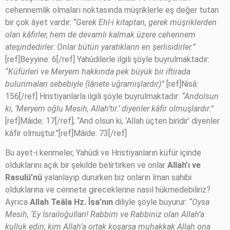
cehennemlik olmaları noktasında müşriklerle eş değer tutan
bir çok âyet vardır: “
Gerek Ehl-i kitaptan, gerek müşriklerden
olan kâfirler, hem de devamlı kalmak üzere cehennem
ateşindedirler. Onlar bütün yaratıkların en şerlisidirler.”
[ref]Beyyine: 6[/ref] Yahûdilerle ilgili şöyle buyrulmaktadır:
“Küfürleri ve Meryem hakkında pek büyük bir iftirada
bulunmaları sebebiyle (lânete uğramışlardır)”
[ref]Nisâ:
156[/ref] Hristiyanlarla ilgili şöyle buyrulmaktadır:
“Andolsun
ki, ‘Meryem oğlu Mesih, Allah’tır.’ diyenler kâfir olmuşlardır.”
[ref]Mâide: 17[/ref]; “And olsun ki, ‘Allah üçten biridir’ diyenler
kâfir olmuştur.”[ref]Mâide: 73[/ref]
Bu ayet-i kerimeler, Yahûdi ve Hristiyanların küfür içinde
olduklarını açık bir şekilde belirtirken ve onlar
Allah’ı ve
Rasulü’nü
yalanlayıp dururken biz onların îman sahibi
olduklarına ve cennete gireceklerine nasıl hükmedebiliriz?
Ayrıca
Allah Teâla
Hz. Îsa’nın
diliyle şöyle buyurur:
“Oysa
Mesih, ‘Ey İsrailoğulları! Rabbim ve Rabbiniz olan Allah’a
kulluk edin; kim Allah’a ortak koşarsa muhakkak Allah ona