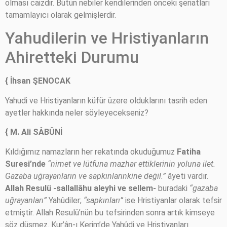
olması caizdir. Bütün nebiler kendilerinden önceki şeriatları
tamamlayıcı olarak gelmişlerdir.
Yahudilerin ve Hristiyanların
Ahiretteki Durumu
{ İhsan ŞENOCAK
Yahudi ve Hristiyanların küfür üzere olduklarını tasrih eden
ayetler hakkında neler söyleyecekseniz?
{ M. Ali SÂBÛNİ
Kıldığımız namazların her rekatında okuduğumuz
Fatiha
Suresi’nde
“nimet ve lütfuna mazhar ettiklerinin yoluna ilet.
Gazaba uğrayanların ve sapkınlarınkine değil.”
âyeti vardır.
Allah Resulü -sallallâhu aleyhi ve sellem-
buradaki
“gazaba
uğrayanları”
Yahûdiler;
“sapkınları”
ise Hristiyanlar olarak tefsir
etmiştir. Allah Resulü’nün bu tefsirinden sonra artık kimseye
söz düşmez. Kur’ân-ı Kerim’de Yahûdi ve Hristiyanları