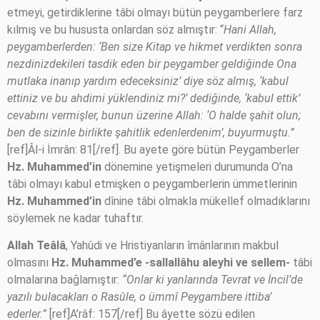
etmeyi, getirdiklerine tâbi olmayı bütün peygamberlere farz
kılmış ve bu hususta onlardan söz almıştır: “
Hani Allah,
peygamberlerden: ‘Ben size Kitap ve hikmet verdikten sonra
nezdinizdekileri tasdik eden bir peygamber geldiğinde Ona
mutlaka inanıp yardım edeceksiniz’ diye söz almış, ‘kabul
ettiniz ve bu ahdimi yüklendiniz mi?’ dediğinde, ‘kabul ettik’
cevabını vermişler, bunun üzerine Allah: ‘O halde şahit olun;
ben de sizinle birlikte şahitlik edenlerdenim’, buyurmuştu.”
[ref]Âl-i İmrân: 81[/ref]. Bu ayete göre bütün Peygamberler
Hz. Muhammed’in
dönemine yetişmeleri durumunda O’na
tâbi olmayı kabul etmişken o peygamberlerin ümmetlerinin
Hz. Muhammed’in
dînine tâbi olmakla mükellef olmadıklarını
söylemek ne kadar tuhaftır.
Allah Teâlâ
, Yahûdi ve Hristiyanların îmânlarının makbul
olmasını
Hz. Muhammed’e -sallallâhu aleyhi ve sellem-
tâbi
olmalarına bağlamıştır:
“Onlar ki yanlarında Tevrat ve İncil’de
yazılı bulacakları o Rasûle, o ümmî Peygambere ittiba’
ederler.”
[ref]A’râf: 157[/ref] Bu âyette sözü edilen