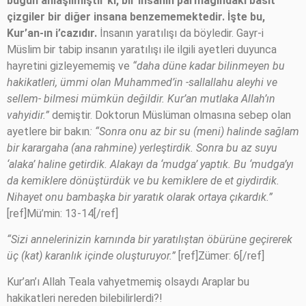
bugün anlaşılmıştır ki, bir insanın parmağındaki basit
çizgiler bir diğer insana benzememektedir. İşte bu,
Kur’an-ın i’cazıdır.
İnsanın yaratılışı da böyledir. Gayr-i
Müslim bir tabip insanın yaratılışı ile ilgili ayetleri duyunca
hayretini gizleyememiş ve
“daha düne kadar bilinmeyen bu
hakikatleri, ümmi olan Muhammed’in -sallallahu aleyhi ve
sellem- bilmesi mümkün değildir. Kur’an mutlaka Allah’ın
vahyidir.”
demiştir. Doktorun Müslüman olmasına sebep olan
ayetlere bir bakın
: “Sonra onu az bir su (meni) halinde sağlam
bir karargaha (ana rahmine) yerleştirdik. Sonra bu az suyu
‘alaka’ haline getirdik. Alakayı da ‘mudga’ yaptık. Bu ‘mudga’yı
da kemiklere dönüştürdük ve bu kemiklere de et giydirdik.
Nihayet onu bambaşka bir yaratık olarak ortaya çıkardık.”
[ref]Mü’min: 13-14[/ref]
“Sizi annelerinizin karnında bir yaratılıştan öbürüne geçirerek
üç (kat) karanlık içinde oluşturuyor.”
[ref]Zümer: 6[/ref]
Kur’an’ı Allah Teala vahyetmemiş olsaydı Araplar bu
hakikatleri nereden bilebilirlerdi?!