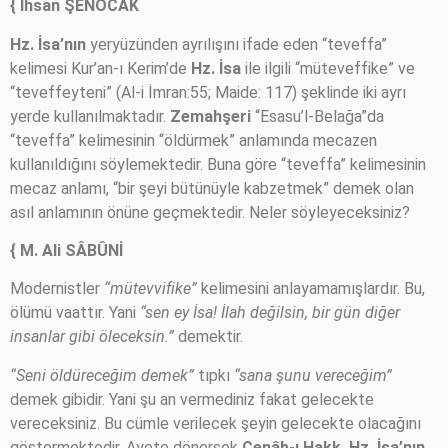
{ İhsan ŞENOCAK
Hz. İsa’nın
yeryüzünden ayrılışını ifade eden “teveffa”
kelimesi Kur’an-ı Kerim’de
Hz. İsa
ile ilgili “müteveffike” ve
“teveffeyteni” (Al-i İmran:55; Maide: 117) şeklinde iki ayrı
yerde kullanılmaktadır.
Zemahşeri
“Esasu’l-Belağa”da
“teveffa” kelimesinin “öldürmek” anlamında mecazen
kullanıldığını söylemektedir. Buna göre “teveffa” kelimesinin
mecaz anlamı, “bir şeyi bütünüyle kabzetmek” demek olan
asıl anlamının önüne geçmektedir. Neler söyleyeceksiniz?
{ M. Ali SÂBÛNİ
Modernistler
“mütevvifike”
kelimesini anlayamamışlardır. Bu,
ölümü vaattır. Yani
“sen ey İsa! İlah değilsin, bir gün diğer
insanlar gibi öleceksin.”
demektir.
“Seni öldüreceğim demek”
tıpkı
“sana şunu vereceğim”
demek gibidir. Yani şu an vermediniz fakat gelecekte
vereceksiniz. Bu cümle verilecek şeyin gelecekte olacağını
göstermektedir. Ayete dönersek
Cenâb-ı Hakk, Hz. İsa’nın