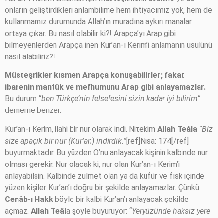
onların geliştirdikleri anlambilime hem ihtiyacımız yok, hem de
kullanmamız durumunda Allah’ın muradına aykırı manalar
ortaya çıkar. Bu nasıl olabilir ki?! Arapça’yı Arap gibi
bilmeyenlerden Arapça inen Kur’an-ı Kerim’i anlamanın usulünü
nasıl alabiliriz?!
Müsteşrikler kısmen Arapça konuşabilirler; fakat
ibarenin mantûk ve mefhumunu Arap gibi anlayamazlar.
Bu durum
“ben Türkçe’nin felsefesini sizin kadar iyi bilirim”
dememe benzer.
Kur’an-ı Kerim, ilahi bir nur olarak indi. Nitekim
Allah Teâla
“Biz
size apaçık bir nur (Kur’an) indirdik.”
[ref]Nisa: 174[/ref]
buyurmaktadır. Bu yüzden O’nu anlayacak kişinin kalbinde nur
olması gerekir. Nur olacak ki, nur olan Kur’an-ı Kerim’i
anlayabilsin. Kalbinde zulmet olan ya da küfür ve fısk içinde
yüzen kişiler Kur’an’ı doğru bir şekilde anlayamazlar. Çünkü
Cenâb-ı Hakk
böyle bir kalbi Kur’an’ı anlayacak şekilde
açmaz.
Allah Teâl
a şöyle buyuruyor:
“Yeryüzünde haksız yere