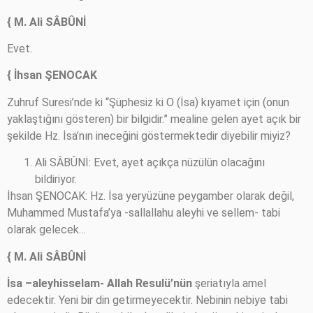
{ M. Ali SÂBÛNİ
Evet.
{ İhsan ŞENOCAK
Zuhruf Suresi’nde ki “Şüphesiz ki O (İsa) kıyamet için (onun
yaklaştığını gösteren) bir bilgidir.” mealine gelen ayet açık bir
şekilde Hz. İsa’nın ineceğini göstermektedir diyebilir miyiz?
Ali SÂBÛNİ: Evet, ayet açıkça nüzülün olacağını
bildiriyor.
İhsan ŞENOCAK: Hz. İsa yeryüzüne peygamber olarak değil,
Muhammed Mustafa’ya -sallallahu aleyhi ve sellem- tabi
olarak gelecek…
{ M. Ali SÂBÛNİ
İsa –aleyhisselam-
Allah Resulü’nün
şeriatıyla amel
edecektir. Yeni bir din getirmeyecektir. Nebinin nebiye tabi