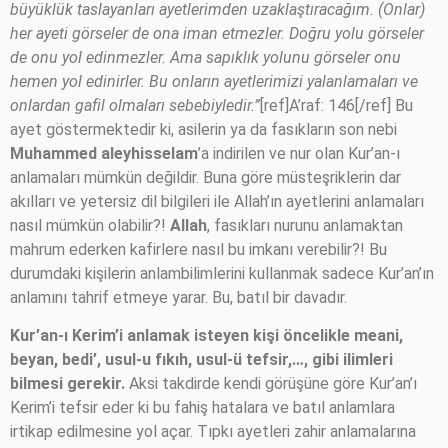
büyüklük taslayanları ayetlerimden uzaklaştıracağım. (Onlar)
her ayeti görseler de ona iman etmezler. Doğru yolu görseler
de onu yol edinmezler. Ama sapıklık yolunu görseler onu
hemen yol edinirler. Bu onların ayetlerimizi yalanlamaları ve
onlardan gafil olmaları sebebiyledir.”
[ref]A’raf: 146[/ref] Bu
ayet göstermektedir ki, asilerin ya da fasıkların son nebi
Muhammed
aleyhisselam
’a indirilen ve nur olan Kur’an-ı
anlamaları mümkün değildir. Buna göre müsteşriklerin dar
akılları ve yetersiz dil bilgileri ile Allah’ın ayetlerini anlamaları
nasıl mümkün olabilir?!
Allah
, fasıkları nurunu anlamaktan
mahrum ederken kafirlere nasıl bu imkanı verebilir?! Bu
durumdaki kişilerin anlambilimlerini kullanmak sadece Kur’an’ın
anlamını tahrif etmeye yarar. Bu, batıl bir davadır.
Kur’an-ı Kerim’i anlamak isteyen kişi öncelikle meani,
beyan, bedi’, usul-u fıkıh, usul-ü tefsir,…, gibi ilimleri
bilmesi gerekir.
Aksi takdirde kendi görüşüne göre Kur’an’ı
Kerim’i tefsir eder ki bu fahiş hatalara ve batıl anlamlara
irtikap edilmesine yol açar. Tıpkı ayetleri zahir anlamalarına