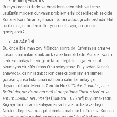
İhsan ŞENOCAK
Buraya kadar ki ifade ve örneklerinizden fıkıh ve tefsir
usulünün modern dünyanın problemlerini çözebilecek şekilde
Kur’an-ı Kerim’in anlaşılmasını temin edeceği çıkmaktadır. Hal
bu iken niçin modernistler yeni usul arayışları içerisine
girmişlerdir?
Ali SÂBÛNİ
Bu, öncelikle iman zayıflığından sonra da Kur’an’ın sırlarını ve
hükümlerini anlamamaktan kaynaklanmaktadır. Kur’an-ı Kerim
herkesin anlayabileceği bir kitap değildir. Lügat ve usul
okumayan bir Müslüman O’nu anlayamaz. Bu yüzden Kur’an’ı
anlayacak kişinin istinbat için gerekli olan ilimleri bilmesi
gerekir. Çünkü hükmünün istinbatı salim bir anlayışa
dayanmaktadır. Mesela
Cenâbı Hakk
“Onlar (kadınlar) size
örtüdürler, siz de onlara örtüsünüz/hünne libasun leküm ve
entüm libasun lehünne”
[ref]Bakara: 187[/ref] buyurmaktadır.
Kişi ayetin muradını anlayamazsa büyük bir hataya düşer.
Nitekim lügat ve belagat ilminden mahrum bir Fransız, Kur’an-ı