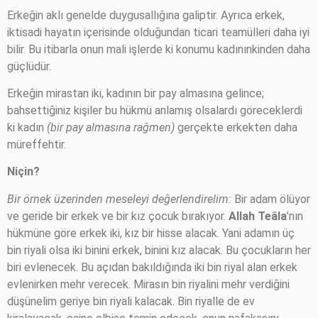
Erkeğin aklı genelde duygusallığına galiptir. Ayrıca erkek,
iktisadi hayatın içerisinde olduğundan ticari teamülleri daha iyi
bilir. Bu itibarla onun mali işlerde ki konumu kadınınkinden daha
güçlüdür.
Erkeğin mirastan iki, kadının bir pay almasına gelince;
bahsettiğiniz kişiler bu hükmü anlamış olsalardı göreceklerdi
ki kadın
(bir pay almasına rağmen)
gerçekte erkekten daha
müreffehtir.
Niçin?
Bir örnek üzerinden meseleyi değerlendirelim:
Bir adam ölüyor
ve geride bir erkek ve bir kız çocuk bırakıyor.
Allah Teâla
’nın
hükmüne göre erkek iki, kız bir hisse alacak. Yani adamın üç
bin riyali olsa iki binini erkek, binini kız alacak. Bu çocukların her
biri evlenecek. Bu açıdan bakıldığında iki bin riyal alan erkek
evlenirken mehr verecek. Mirasın bin riyalini mehr verdiğini
düşünelim geriye bin riyali kalacak. Bin riyalle de ev