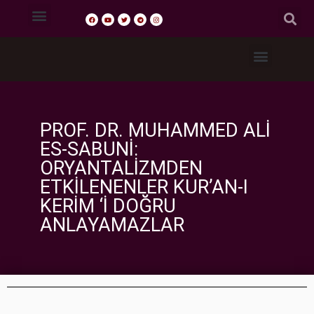
Tasavvuf Sohbetleri
Fıkıh Dersleri
Akaid Dersleri
Tefsir Dersleri
Hadis Dersleri
PROF. DR. MUHAMMED ALI
ES-SABUNI:
ORYANTALIZMDEN
ETKILENENLER KUR’AN-I
KERIM ‘I DOĞRU
ANLAYAMAZLAR