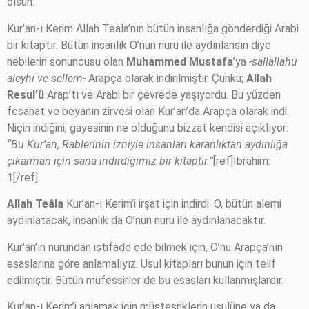
olsun.
Kur’an-ı Kerim Allah Teala’nın bütün insanlığa gönderdiği Arabi
bir kitaptır. Bütün insanlık O’nun nuru ile aydınlansın diye
nebilerin sonuncusu olan
Muhammed Mustafa
’ya
-sallallahu
aleyhi ve sellem-
Arapça olarak indirilmiştir. Çünkü;
Allah
Resul’ü
Arap’tı ve Arabi bir çevrede yaşıyordu. Bu yüzden
fesahat ve beyanın zirvesi olan Kur’an’da Arapça olarak indi.
Niçin indiğini, gayesinin ne olduğunu bizzat kendisi açıklıyor:
“Bu Kur’an, Rablerinin izniyle insanları karanlıktan aydınlığa
çıkarman için sana indirdiğimiz bir kitaptır.”
[ref]İbrahim:
1[/ref]
Allah Teâla
Kur’an-ı Kerim’i irşat için indirdi. O, bütün alemi
aydınlatacak, insanlık da O’nun nuru ile aydınlanacaktır.
Kur’an’ın nurundan istifade ede bilmek için, O’nu Arapça’nın
esaslarına göre anlamalıyız. Usul kitapları bunun için telif
edilmiştir. Bütün müfessirler de bu esasları kullanmışlardır.
Kur’an-ı Kerim’i anlamak için müsteşriklerin usulüne ya da