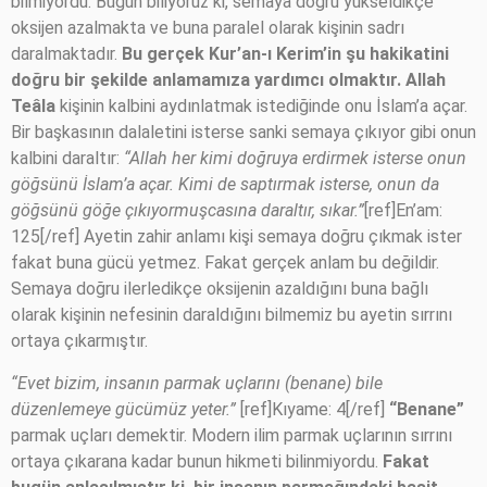
bilmiyordu. Bugün biliyoruz ki, semaya doğru yükseldikçe
oksijen azalmakta ve buna paralel olarak kişinin sadrı
daralmaktadır.
Bu gerçek Kur’an-ı Kerim’in şu hakikatini
doğru bir şekilde anlamamıza yardımcı olmaktır.
Allah
Teâla
kişinin kalbini aydınlatmak istediğinde onu İslam’a açar.
Bir başkasının dalaletini isterse sanki semaya çıkıyor gibi onun
kalbini daraltır:
“Allah her kimi doğruya erdirmek isterse onun
göğsünü İslam’a açar. Kimi de saptırmak isterse, onun da
göğsünü göğe çıkıyormuşcasına daraltır, sıkar.”
[ref]En’am:
125[/ref] Ayetin zahir anlamı kişi semaya doğru çıkmak ister
fakat buna gücü yetmez. Fakat gerçek anlam bu değildir.
Semaya doğru ilerledikçe oksijenin azaldığını buna bağlı
olarak kişinin nefesinin daraldığını bilmemiz bu ayetin sırrını
ortaya çıkarmıştır.
“Evet bizim, insanın parmak uçlarını (benane) bile
düzenlemeye gücümüz yeter.”
[ref]Kıyame: 4[/ref]
“Benane”
parmak uçları demektir. Modern ilim parmak uçlarının sırrını
ortaya çıkarana kadar bunun hikmeti bilinmiyordu.
Fakat