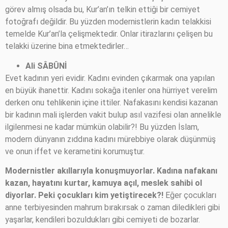
görev almış olsada bu, Kur’an’ın telkin ettiği bir cemiyet
fotoğrafı değildir. Bu yüzden modernistlerin kadın telakkisi
temelde Kur’an’la çelişmektedir. Onlar itirazlarını çelişen bu
telakki üzerine bina etmektedirler…
Ali SÂBÛNİ
Evet kadının yeri evidir. Kadını evinden çıkarmak ona yapılan
en büyük ihanettir. Kadını sokağa itenler ona hürriyet verelim
derken onu tehlikenin içine ittiler. Nafakasını kendisi kazanan
bir kadının mali işlerden vakit bulup asıl vazifesi olan annelikle
ilgilenmesi ne kadar mümkün olabilir?! Bu yüzden İslam,
modern dünyanın zıddına kadını mürebbiye olarak düşünmüş
ve onun iffet ve kerametini korumuştur.
Modernistler akıllarıyla konuşmuyorlar. Kadına nafakanı
kazan, hayatını kurtar, kamuya açıl, meslek sahibi ol
diyorlar. Peki çocukları kim yetiştirecek?!
Eğer çocukları
anne terbiyesinden mahrum bırakırsak o zaman diledikleri gibi
yaşarlar, kendileri bozuldukları gibi cemiyeti de bozarlar.