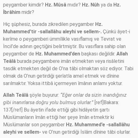
peygamber kimdir?
Hz. Mûsâ
mıdır?
Hz. Nûh
ya da
Hz.
İbrâhim
midir?
Hiç şüphesiz, burada zikredilen peygamber
Hz.
Muhammed’tir -sallallâhu aleyhi ve sellem-.
Çünkü âyet-i
kerîme o peygamberi ümmîlikle vasıflamış ve Tevrat ve
İncil’de adının geçtiğini belirtmiştir. Bu vasıflara sahip olan
peygamber de
Hz. Muhammed’den
başkası değildir.
Allah
Teâlâ
burada peygambere imân etmekten veya risâletini
tasdik etmekten değil de O’na tâbi olmaktan söz ediyor. Tabi
olmak da O’nun getirdiği şerîatla amel etmek ve dînine
sarılmaktır. Yoksa ittibâ içermeyen îmânın anlamı yoktur.
Allah Teâlâ
şöyle buyurur:
“Eğer onlar da sizin inandığınız
gibi inanırlarsa doğru yolu bulmuş olurlar.”
[ref]Bakara:
137[/ref] Bu âyetin ifade ettiği gibi hidâyetin şartı
Müslümanların îmân ettiği her şeye îmân etmektir ki
Müslümanlar son peygamber
Hz. Muhammed’e -sallallâhu
aleyhi ve sellem-
ve O’nun getirdiği İslâm dînine tâbi olurlar.