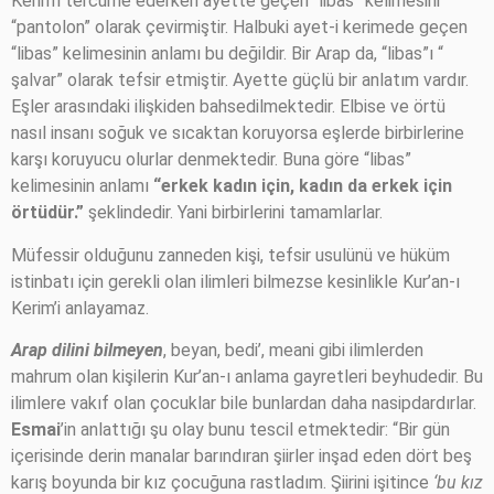
Kerim’i tercüme ederken ayette geçen “libas” kelimesini
“pantolon” olarak çevirmiştir. Halbuki ayet-i kerimede geçen
“libas” kelimesinin anlamı bu değildir. Bir Arap da, “libas”ı “
şalvar” olarak tefsir etmiştir. Ayette güçlü bir anlatım vardır.
Eşler arasındaki ilişkiden bahsedilmektedir. Elbise ve örtü
nasıl insanı soğuk ve sıcaktan koruyorsa eşlerde birbirlerine
karşı koruyucu olurlar denmektedir. Buna göre “libas”
kelimesinin anlamı
“erkek kadın için, kadın da erkek için
örtüdür.”
şeklindedir. Yani birbirlerini tamamlarlar.
Müfessir olduğunu zanneden kişi, tefsir usulünü ve hüküm
istinbatı için gerekli olan ilimleri bilmezse kesinlikle Kur’an-ı
Kerim’i anlayamaz.
Arap dilini bilmeyen
, beyan, bedi’, meani gibi ilimlerden
mahrum olan kişilerin Kur’an-ı anlama gayretleri beyhudedir. Bu
ilimlere vakıf olan çocuklar bile bunlardan daha nasipdardırlar.
Esmai
’in anlattığı şu olay bunu tescil etmektedir: “Bir gün
içerisinde derin manalar barındıran şiirler inşad eden dört beş
karış boyunda bir kız çocuğuna rastladım. Şiirini işitince
‘bu kız