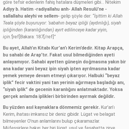
göre tefsir edenlerin fahiş hatalara düşmeleri gibi… Nitekim
Adiyy b. Hatim -radiyallahu anh- Allah Resulü’ne -
sallallahu aleyhi ve sellem-
gelip şöyle der:
“İşittim ki Allah
Teala şöyle buyuruyor: ‘sabahın beyaz ipliği (aydınlığı), siyah
ipliğinden (karanlığından) ayırt edilinceye kadar yiyin,
için.’
[ref]Bakara: 187[/ref]
”
Bu ayet, Allah’ın Kitabı Kur’an’ı Kerim’dedir. Kitap Arapça,
bu sahabi de Arap’tır. Fakat usul bilmediğinden ayeti
anlayamıyor. Sahabi ayetten güneşin doğmasına yakın bir
ana kadar yani beyaz ipin siyah ipten ayrılmasına kadar
yemek yemeye devam etmeyi çıkarıyor. Halbuki “beyaz
iplik” fecir vaktini yani tan yerinin ağırmaya başladığı anı,
“siyah iplik” de gecenin karanlığını anlatmaktadır. Yoksa
gerçek anlamda iplikleri birbirinden ayırmak değildir.
Bu yüzden asıl kaynaklara dönmemiz gerekir.
Kur’an’ı
Kerim, ihatası imkansız bir deniz gibidir. Lügat ve belagat
bilmeyenler O’nun anlamlarını bulup çıkaramazlar.
Müfessirlere bakın; her biri lügat, usul ve fesahatta zirve