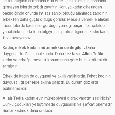
unutkanlığının artmasına etki eder. Çünkü; insanın sahasına
girmeyen işlerde zabdı zayıftır. Konuya kadın cihetinden
bakıldığında onunda ihtisas sahibi olduğu alanlarda zabdının
erkekten daha güçlü olduğu görülür. Mesela yemekle alakalı
meselelerde kadın, bir gördüğü yemeği başarılı bir şekilde
yapabilirken, erkek ön bilgiye sahip olmadığından kadın kadar
tez kavrayamaz.
Kadın, erkek kadar mütemekkin de değildir.
Daha
duygusaldır. Daha unutkandır. Daha tez kızar.
Allah Teâla
kadın ve erkeğin mevcut konumlarına göre bu hükmü takdir
etmiştir.
Erkek de kadın da duygusal ve akıllı varlıklardır. Fakat kadının
duygusallığı genelde aklına galiptir. Bu durum göz ardı
edilmemelidir.
Allah Teâla
kadını evin mürebbiyesi olarak yaratmıştır. Niçin?
Çünkü çocukları yetiştirmede duygusallık ve şefkat önemlidir.
Bunlar kadında daha öndedir.