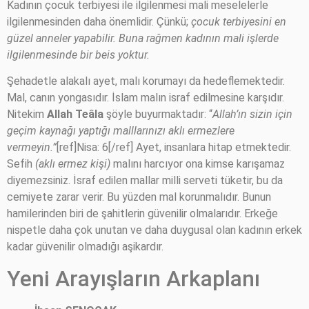
Kadının çocuk terbiyesi ile ilgilenmesi mali meselelerle
ilgilenmesinden daha önemlidir. Çünkü;
çocuk terbiyesini en
güzel anneler yapabilir. Buna rağmen kadının mali işlerde
ilgilenmesinde bir beis yoktur.
Şehadetle alakalı ayet, malı korumayı da hedeflemektedir.
Mal, canın yongasıdır. İslam malın israf edilmesine karşıdır.
Nitekim
Allah Teâla
şöyle buyurmaktadır: “
Allah’ın sizin için
geçim kaynağı yaptığı malllarınızı aklı ermezlere
vermeyin.”
[ref]Nisa: 6[/ref] Ayet, insanlara hitap etmektedir.
Sefih
(aklı ermez kişi)
malını harcıyor ona kimse karışamaz
diyemezsiniz. İsraf edilen mallar milli serveti tüketir, bu da
cemiyete zarar verir. Bu yüzden mal korunmalıdır. Bunun
hamilerinden biri de şahitlerin güvenilir olmalarıdır. Erkeğe
nispetle daha çok unutan ve daha duygusal olan kadının erkek
kadar güvenilir olmadığı aşikardır.
Yeni Arayışların Arkaplanı