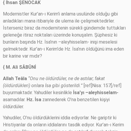
{ İhsan ŞENOCAK
Modernistler Kur’an-ı Kerim’i anlama usulünde olduğu gibi
anladıkları mana itibariyle de ulema ile çelişmektedirler.
İsterseniz biraz da modernitenin sürekli gündemde tuttukları
geleneğe itiraz noktaları üzerinde konuşalım. Şüphesiz ki
bunların başında Hz. İsa’nın –aleyhisselam- inişi meselesi
gelmektedir. Kur’an-ı Kerim’de Hz. İsa’nın öldüğünü ima eden
bir karine var mıdır?
{ M. Ali SÂBÛNİ
Allah Teâla
“Onu ne öldürdüler, ne de astılar; fakat
(öldürdükleri) onlara İsa gibi gösterildi.”
[ref]Nisa: 157[/ref]
buyurmaktadır. Yahudiler kesinlikle
İsa’yı –aleyhisselam-
asamadılar.
Hz. İsa
zannederek O’na benzetilen kişiyi
öldürdüler.
Yahudiler, O’nu öldürdüklerini iddia ediyorlar. Ne gariptir ki
Hristiyanlar da onların iddialarını tasdik ediyor. Kur’an-ı Kerim