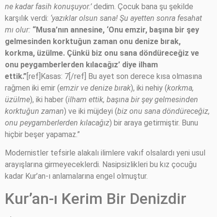
ne kadar fasih konuşuyor.’
dedim. Çocuk bana şu şekilde
karşılık verdi:
‘yazıklar olsun sana! Şu ayetten sonra fesahat
mı olur:
“Musa’nın annesine, ‘Onu emzir, başına bir şey
gelmesinden korktuğun zaman onu denize bırak,
korkma, üzülme. Çünkü biz onu sana döndüreceğiz ve
onu peygamberlerden kılacağız’ diye ilham
ettik.”
[ref]Kasas: 7[/ref] Bu ayet son derece kısa olmasına
rağmen iki emir (
emzir ve denize bırak
), iki nehiy (
korkma,
üzülme
), iki haber (
ilham ettik, başına bir şey gelmesinden
korktuğun zaman
) ve iki müjdeyi (
biz onu sana döndüreceğiz,
onu peygamberlerden kılacağız
) bir araya getirmiştir. Bunu
hiçbir beşer yapamaz.”
Modernistler tefsirle alakalı ilimlere vakıf olsalardı yeni usul
arayışlarına girmeyeceklerdi. Nasipsizlikleri bu kız çocuğu
kadar Kur’an-ı anlamalarına engel olmuştur.
Kur’an-ı Kerim Bir Denizdir