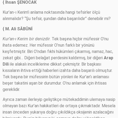
{ İhsan ŞENOCAK
Kur’an-ı Kerim’i anlama noktasında hangi tefsirler ölçü
alınmalıdır? “Şu tefsir, şundan daha başarılıdır” denebilir mi?
{ M. Ali SÂBÛNİ
Kur’an-ı Kerim bir denizdir
. Tek başına hiçbir müfessir O’nu
ihata edemez. Her müfessir O’nun farklı bir yönünü
keşfetmiştir. Biri O’ndan fıkhi hükümleri çıkarmış, namaz, hac,
zekat gibi… Diğeri belağat perdesini kaldırmış, bir diğeri
Arap
Dili
ile alakalı inceliklerine dikkat çekmiştir. Bir başkası
kıssaların ihtiva ettiği haberleri izahta daha başarılı olmuştur.
Tek başına bir müfessirin bütün yönleri ile Kur’an’ı anlaması
beşer takatini aşan bir durumdur. O’nu anlamak için ihtisas
gereklidir.
Ayrıca zaman ilerleyip geliştikçe mütekaddimin ulemaya nasip
olmayan bazı Kur’an hakikatleri de ortaya çıkmaktadır. Mesela
insan önceden yukarıya doğru çıkıldıkça oksijenin azalacağını