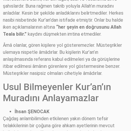
şahıslardır. Buna rağmen takrib yoluyla Allah’ın muradını
anladılar. Kesin bir şekilde anladıklarını belirtmediler. Herkes
nasibi nisbetinde Kur’an’dan istifade etmiştir. Onlar bu halde
iken açıklamalarının altına
“her şeyin en doğrusunu Allah
Teala bilir.”
kaydını düşmekten imtina etmediler.
Âmâ olanlar, gören kişilere yol gösteremezler. Müsteşrikler
ulemaya nispetle âmâdırlar. Bu kişilerin Kur’an’ın
anlaşılmasında referans kabul edilmeleri ya da görüşlerine
itibar edilmesi âmânın görenlere yol göstermesine benzer.
Müsteşrikler nasipsiz olmaları cihetiyle âmâdırlar.
Usul Bilmeyenler Kur’an’ın
Muradını Anlayamazlar
İhsan ŞENOCAK
Çağdaş anlambilimden etkilenen yakın dönem tefsir
telakkilerinin bir çoğuna göre ahkam ayetlerinin mevcut