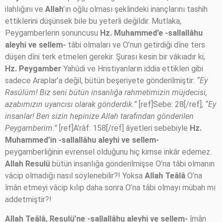
ilahlığını ve
Allah
’ın oğlu olması şeklindeki inançlarını tashih
ettiklerini düşünsek bile bu yeterli değildir. Mutlaka,
Peygamberlerin sonuncusu
Hz. Muhammed’e -sallallâhu
aleyhi ve sellem-
tâbi olmaları ve O’nun getirdiği dîne ters
düşen dîni terk etmeleri gerekir. Şurası kesin bir vâkıadır ki,
Hz. Peygamber
Yahûdi ve Hristiyanların iddia ettikleri gibi
sadece Araplar’a değil, bütün beşeriyete gönderilmiştir:
“Ey
Rasûlüm! Biz seni bütün insanlığa rahmetimizin müjdecisi,
azabımızın uyarıcısı olarak gönderdik.”
[ref]Sebe: 28[/ref];
“Ey
insanlar! Ben sizin hepinize Allah tarafından gönderilen
Peygamberim.”
[ref]A’râf: 158[/ref] âyetleri sebebiyle
Hz.
Muhammed’in -sallallâhu aleyhi ve sellem-
peygamberliğinin evrensel olduğunu hiç kimse inkâr edemez.
Allah Resulü
bütün insanlığa gönderilmişse O’na tâbi olmanın
vâcip olmadığı nasıl söylenebilir?! Yoksa
Allah Teâlâ
O’na
îmân etmeyi vâcip kılıp daha sonra O’na tâbi olmayı mübah mı
addetmiştir?!
Allah Teâlâ, Resulü’ne -sallallâhu aleyhi ve sellem-
îmân