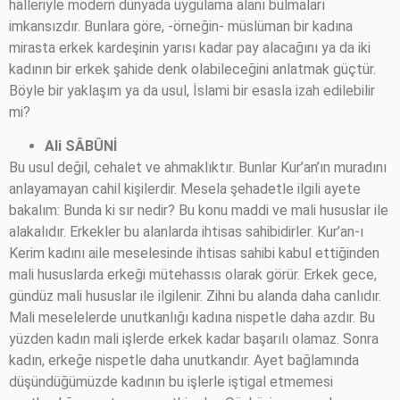
halleriyle modern dünyada uygulama alanı bulmaları
imkansızdır. Bunlara göre, -örneğin- müslüman bir kadına
mirasta erkek kardeşinin yarısı kadar pay alacağını ya da iki
kadının bir erkek şahide denk olabileceğini anlatmak güçtür.
Böyle bir yaklaşım ya da usul, İslami bir esasla izah edilebilir
mi?
Ali SÂBÛNİ
Bu usul değil, cehalet ve ahmaklıktır. Bunlar Kur’an’ın muradını
anlayamayan cahil kişilerdir. Mesela şehadetle ilgili ayete
bakalım: Bunda ki sır nedir? Bu konu maddi ve mali hususlar ile
alakalıdır. Erkekler bu alanlarda ihtisas sahibidirler. Kur’an-ı
Kerim kadını aile meselesinde ihtisas sahibi kabul ettiğinden
mali hususlarda erkeği mütehassıs olarak görür. Erkek gece,
gündüz mali hususlar ile ilgilenir. Zihni bu alanda daha canlıdır.
Mali meselelerde unutkanlığı kadına nispetle daha azdır. Bu
yüzden kadın mali işlerde erkek kadar başarılı olamaz. Sonra
kadın, erkeğe nispetle daha unutkandır. Ayet bağlamında
düşündüğümüzde kadının bu işlerle iştigal etmemesi