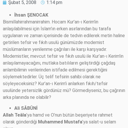
Şubat 5, 2008
1:14 pm
İhsan ŞENOCAK
Bismillahirrahmanirrahim. Hocam Kur’an-ı Kerim’in
anlaşılabilmesi için İslam’ın erken asırlarından bu tarafa
uygulanan ve zaman içerisinde de tedvin edilerek metin haline
getirilen tefsir ve fıkıh usulü günümüzde modernist
müslümanların yenilenme çağrıları ile karşı karşıyadır.
Modernistler, mevcut tefsir ve fıkıh usulü ile Kur’an-ı Kerim’in
anlaşılamayacağını, mutlaka batılıların geliştirdiği çağdaş
anlambilimin verilerinden istifade edilmesi gerektiğini
söylemektedirler. Üç telif tefsirin sahibi olarak ne
söyleyeceksiniz? Kur’an-ı Kerim’i anlarken fıkıh/tefsir
usulünde yetersizlik gördünüz mü? Görmediyseniz, bu çağrının
arka planında ne olabilir?
Ali SÂBÛNİ
Allah Teâla
’ya hamd ve O’nun bütün beşeriyete rahmet
olarak gönderdiği
Muhammed Mustafa
’ya salat-u selam