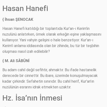
Hasan Hanefi
{ İhsan ŞENOCAK
Hasan Hanefi katıldığı bir toplantıda Kur’an-ı Kerim’in
nuzulünü anlatırken, örnek olarak erkeğin eşine yaklaşmasını
kullanıyor. Yani vahyin gelişini o hale benzetiyor. Kur’an-ı
Kerim’i anlama iddiasında olan bir zihinde, bu tür bir teşbihin
oluşması nasıl izah edilebilir?
{ M. Ali SÂBÛNİ
Bu adam cahil değil sefihtir, ahmaktır. Bu ifade hastanelik
derecede bir cinnettir. Bu ibare, üzerinde konuşulmayacak
kadar çirkindir. Sefahetin sınırıdır. Bu cahil herif, Kur’an’ın
nuzülünün esrarını idrak etmekten uzaktır.
Hz. İsa’nın İnmesi