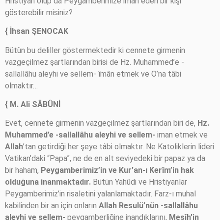
Hristiyan olup da Peygamberimize iman eden bir kişi
gösterebilir misiniz?
{ İhsan ŞENOCAK
Bütün bu deliller göstermektedir ki cennete girmenin
vazgeçilmez şartlarından birisi de Hz. Muhammed’e -
sallallâhu aleyhi ve sellem- îmân etmek ve O’na tâbi
olmaktır…
{ M. Ali SÂBÛNİ
Evet, cennete girmenin vazgeçilmez şartlarından biri de,
Hz.
Muhammed’e -sallallâhu aleyhi ve sellem-
iman etmek ve
Allah
’tan getirdiği her şeye tâbi olmaktır. Ne Katoliklerin lideri
Vatikan’daki “Papa”, ne de en alt seviyedeki bir papaz ya da
bir haham,
Peygamberimiz’in ve Kur’an-ı Kerîm’in hak
olduğuna inanmaktadır.
Bütün Yahûdi ve Hristiyanlar
Peygamberimiz’in risaletini yalanlamaktadır. Farz-ı muhal
kabilinden bir an için onların
Allah Resulü’nün -sallallâhu
aleyhi ve sellem-
peygamberliğine inandıklarını,
Mesîh’in