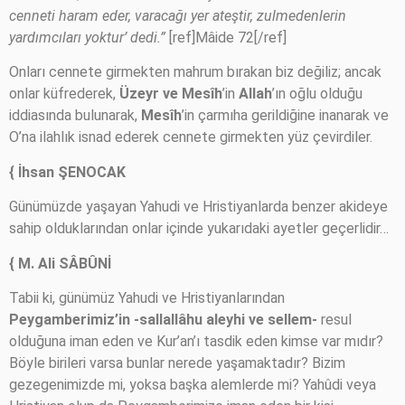
cenneti haram eder, varacağı yer ateştir, zulmedenlerin
yardımcıları yoktur’ dedi.”
[ref]Mâide 72[/ref]
Onları cennete girmekten mahrum bırakan biz değiliz; ancak
onlar küfrederek,
Üzeyr ve Mesîh
’in
Allah
’ın oğlu olduğu
iddiasında bulunarak,
Mesîh
’in çarmıha gerildiğine inanarak ve
O’na ilahlık isnad ederek cennete girmekten yüz çevirdiler.
{ İhsan ŞENOCAK
Günümüzde yaşayan Yahudi ve Hristiyanlarda benzer akideye
sahip olduklarından onlar içinde yukarıdaki ayetler geçerlidir…
{ M. Ali SÂBÛNİ
Tabii ki, günümüz Yahudi ve Hristiyanlarından
Peygamberimiz’in -sallallâhu aleyhi ve sellem-
resul
olduğuna iman eden ve Kur’an’ı tasdik eden kimse var mıdır?
Böyle birileri varsa bunlar nerede yaşamaktadır? Bizim
gezegenimizde mi, yoksa başka alemlerde mi? Yahûdi veya