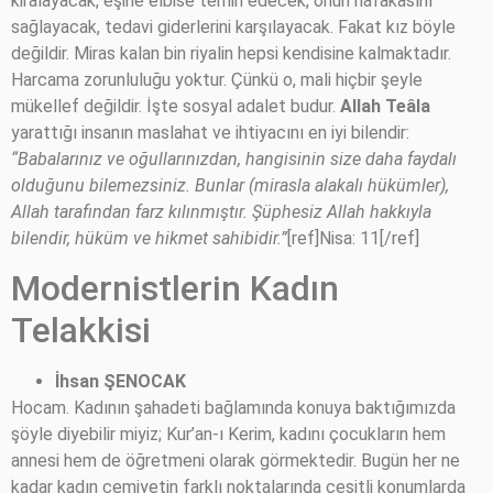
kiralayacak, eşine elbise temin edecek, onun nafakasını
sağlayacak, tedavi giderlerini karşılayacak. Fakat kız böyle
değildir. Miras kalan bin riyalin hepsi kendisine kalmaktadır.
Harcama zorunluluğu yoktur. Çünkü o, mali hiçbir şeyle
mükellef değildir. İşte sosyal adalet budur.
Allah Teâla
yarattığı insanın maslahat ve ihtiyacını en iyi bilendir:
“Babalarınız ve oğullarınızdan, hangisinin size daha faydalı
olduğunu bilemezsiniz. Bunlar (mirasla alakalı hükümler),
Allah tarafından farz kılınmıştır. Şüphesiz Allah hakkıyla
bilendir, hüküm ve hikmet sahibidir.”
[ref]Nisa: 11[/ref]
Modernistlerin Kadın
Telakkisi
İhsan ŞENOCAK
Hocam. Kadının şahadeti bağlamında konuya baktığımızda
şöyle diyebilir miyiz; Kur’an-ı Kerim, kadını çocukların hem
annesi hem de öğretmeni olarak görmektedir. Bugün her ne
kadar kadın cemiyetin farklı noktalarında çeşitli konumlarda