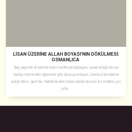
LİSAN ÜZERİNE ALLAH BOYASI’NIN DÖKÜLMESİ:
OSMANLICA
Beş yaşında ilk tahsile İslam harfleriyle başlayan, icazet aldığında ise
ibareyi Kahire’deki öğrenciler gibi okuyup-anlayan, İstanbul’da kaleme
aldığı tefsiri, Şam’da, Mekke’de ders kitabı olarak okunan bir milletin yüz
yıllık...