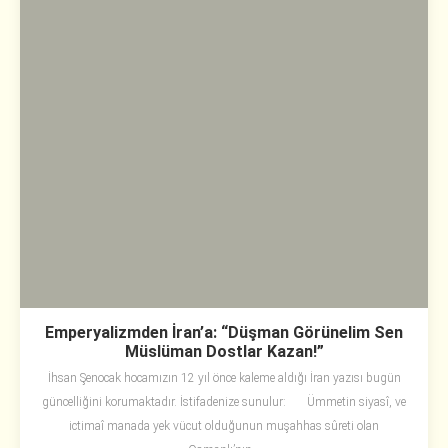
Emperyalizmden İran’a: “Düşman Görünelim Sen
Müslüman Dostlar Kazan!”
İhsan Şenocak hocamızın 12 yıl önce kaleme aldığı İran yazısı bugün
güncelliğini korumaktadır. İstifadenize sunulur: Ümmetin siyasî, ve
ictimaî manada yek vücut olduğunun muşahhas sûreti olan