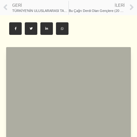
GERI
İLERI
TÜRKİYE’NİN ULUSLARARASI TABELASI: ‘‘ULU HAKAN ABDÜLHAMİD HAN’’
Bu Çağrı Derdi Olan Gençlere (20 Mayıs 2017 – Cuma Hutbesi)