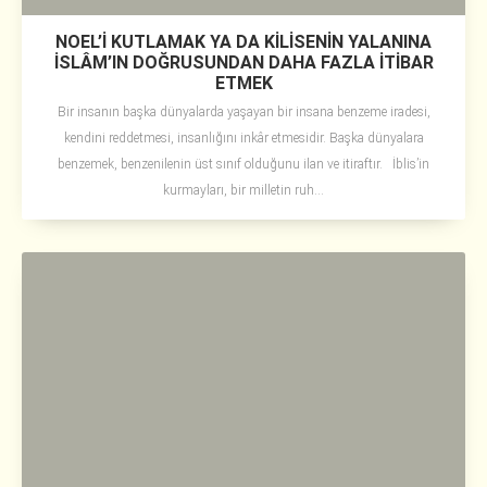
NOEL’İ KUTLAMAK YA DA KİLİSENİN YALANINA
İSLÂM’IN DOĞRUSUNDAN DAHA FAZLA İTİBAR
ETMEK
Bir insanın başka dünyalarda yaşayan bir insana benzeme iradesi,
kendini reddetmesi, insanlığını inkâr etmesidir. Başka dünyalara
benzemek, benzenilenin üst sınıf olduğunu ilan ve itiraftır. İblis’in
kurmayları, bir milletin ruh...