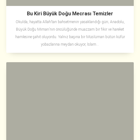
Bu Kiri Büyük Doğu Mecrası Temizler
Okulda, hayatta Allah’tan bahsetmenin yasaklandığı gün; Anadolu,
Büyük Doğu Mimarı’nın öncülüğünde muazzam bir fikir ve hareket
hamlesine şahit oluyordu. Yalnız başına bir Müslüman bütün küfür
yobazlarına meydan okuyor, İslam...