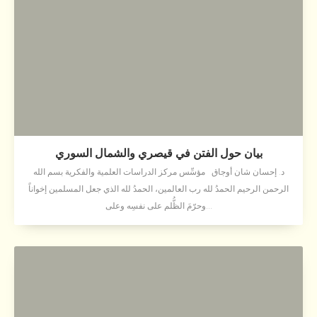
بيان حول الفتن في قيصري والشمال السوري
د. إحسان شان أوجاق مؤسِّس مركز الدراسات العلمية والفكرية بسم الله
الرحمن الرحيم الحمدُ لله رب العالمين، الحمدُ لله الذي جعل المسلمين إخواناً
وحرّمَ الظُّلم على نفسِه وعلى...