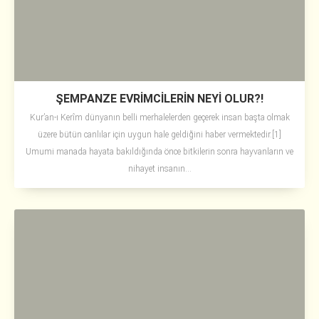
ŞEMPANZE EVRİMCİLERİN NEYİ OLUR?!
Kur’an-ı Kerîm dünyanın belli merhalelerden geçerek insan başta olmak
üzere bütün canlılar için uygun hale geldiğini haber vermektedir.[1]
Umumi manada hayata bakıldığında önce bitkilerin sonra hayvanların ve
nihayet insanın...