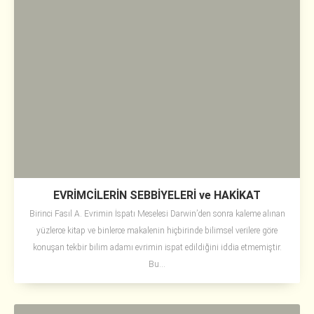
EVRİMCİLERİN SEBBİYELERİ ve HAKİKAT
Birinci Fasıl A. Evrimin İspatı Meselesi Darwin’den sonra kaleme alınan
yüzlerce kitap ve binlerce makalenin hiçbirinde bilimsel verilere göre
konuşan tekbir bilim adamı evrimin ispat edildiğini iddia etmemiştir.
Bu...