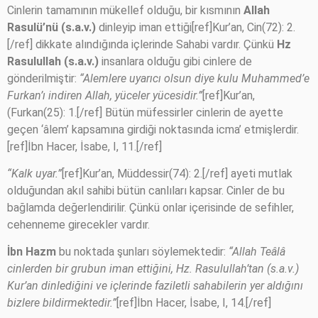
Cinlerin tamamının mükellef olduğu, bir kısmının
Allah
Rasulü’nü (s.a.v.)
dinleyip iman ettiği[ref]Kur’an, Cin(72): 2.
[/ref] dikkate alındığında içlerinde Sahabi vardır. Çünkü
Hz
Rasulullah (s.a.v.)
insanlara olduğu gibi cinlere de
gönderilmiştir:
“Alemlere uyarıcı olsun diye kulu Muhammed’e
Furkan’ı indiren Allah, yüceler yücesidir.”
[ref]Kur’an,
(Furkan(25): 1.[/ref] Bütün müfessirler cinlerin de ayette
geçen ‘âlem’ kapsamına girdiği noktasında icma’ etmişlerdir.
[ref]İbn Hacer, İsabe, I, 11.[/ref]
“Kalk uyar.”
[ref]Kur’an, Müddessir(74): 2.[/ref] ayeti mutlak
olduğundan akıl sahibi bütün canlıları kapsar. Cinler de bu
bağlamda değerlendirilir. Çünkü onlar içerisinde de sefihler,
cehenneme girecekler vardır.
İbn Hazm
bu noktada şunları söylemektedir:
“Allah Teâlâ
cinlerden bir grubun iman ettiğini, Hz. Rasulullah’tan (s.a.v.)
Kur’an dinlediğini ve içlerinde faziletli sahabilerin yer aldığını
bizlere bildirmektedir.”
[ref]İbn Hacer, İsabe, I, 14.[/ref]