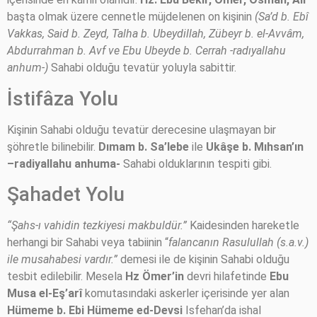
başta olmak üzere cennetle müjdelenen on kişinin
(Sa’d b. Ebî
Vakkas, Said b. Zeyd, Talha b. Ubeydillah, Zübeyr b. el-Avvâm,
Abdurrahman b. Avf ve Ebu Ubeyde b. Cerrah -radıyallahu
anhum-)
Sahabi olduğu tevatür yoluyla sabittir.
İstifâza Yolu
Kişinin Sahabi olduğu tevatür derecesine ulaşmayan bir
şöhretle bilinebilir.
Dımam b. Sa’lebe
ile
Ukâşe b. Mıhsan’ın
–radiyallahu anhuma-
Sahabi olduklarının tespiti gibi.
Şahadet Yolu
“Şahs-ı vahidin tezkiyesi makbuldür.”
Kaidesinden hareketle
herhangi bir Sahabi veya tabiinin “
falancanın Rasulullah (s.a.v.)
ile musahabesi vardır.”
demesi ile de kişinin Sahabi olduğu
tesbit edilebilir. Mesela
Hz Ömer’in
devri hilafetinde
Ebu
Musa el-Eş’arî
komutasındaki askerler içerisinde yer alan
Hümeme b. Ebi Hümeme ed-Devsi
Isfehan’da ishal