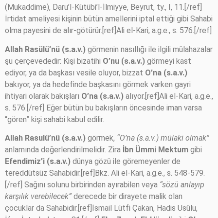
(Mukaddime), Daru’l-Kütübi’l-İlmiyye, Beyrut, ty., I, 11.[/ref]
İrtidat ameliyesi kişinin bütün amellerini iptal ettiği gibi Sahabi
olma payesini de alır-götürür.[ref]Ali el-Kari, a.g.e., s. 576.[/ref]
Allah Rasülü’nü (s.a.v.)
görmenin nasıllığı ile ilgili mülahazalar
şu çerçevededir: Kişi bizatihi
O’nu (s.a.v.)
görmeyi kast
ediyor, ya da başkası vesile oluyor, bizzat
O’na (s.a.v.)
bakıyor, ya da hedefinde başkasını görmek varken gayri
ihtiyari olarak bakışları
O’na (s.a.v.)
alıyor.[ref]Ali el-Kari, a.g.e.,
s. 576.[/ref] Eğer bütün bu bakışların öncesinde iman varsa
“gören” kişi sahabi kabul edilir.
Allah Rasulü’nü (s.a.v.)
görmek,
“O’na (s.a.v.) mülaki olmak”
anlamında değerlendirilmelidir. Zira
İbn Ümmi Mektum
gibi
Efendimiz’i (s.a.v.)
dünya gözü ile göremeyenler de
tereddütsüz Sahabidir.[ref]Bkz. Ali el-Kari, a.g.e., s. 548-579.
[/ref] Sağını solunu birbirinden ayırabilen veya
“sözü anlayıp
karşılık verebilecek”
derecede bir dirayete malik olan
çocuklar da Sahabidir.[ref]İsmail Lütfi Çakan, Hadis Usûlu,