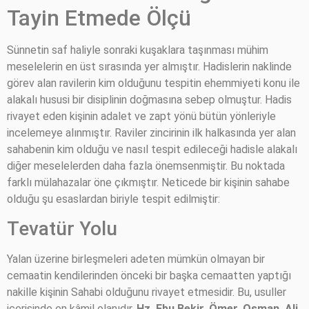
Tayin Etmede Ölçü
Sünnetin saf haliyle sonraki kuşaklara taşınması mühim
meselelerin en üst sırasında yer almıştır. Hadislerin naklinde
görev alan ravilerin kim olduğunu tespitin ehemmiyeti konu ile
alakalı hususi bir disiplinin doğmasına sebep olmuştur. Hadis
rivayet eden kişinin adalet ve zapt yönü bütün yönleriyle
incelemeye alınmıştır. Raviler zincirinin ilk halkasında yer alan
sahabenin kim olduğu ve nasıl tespit edileceği hadisle alakalı
diğer meselelerden daha fazla önemsenmiştir. Bu noktada
farklı mülahazalar öne çıkmıştır. Neticede bir kişinin sahabe
olduğu şu esaslardan biriyle tespit edilmiştir:
Tevatür Yolu
Yalan üzerine birleşmeleri adeten mümkün olmayan bir
cemaatin kendilerinden önceki bir başka cemaatten yaptığı
nakille kişinin Sahabi olduğunu rivayet etmesidir. Bu, usuller
içerisinde en kâmil olanıdır.
Hz. Ebu Bekir, Ömer, Osman, Ali