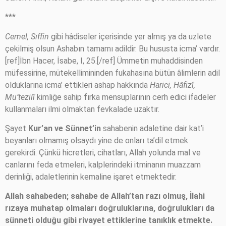
***
Cemel, Sıffin
gibi hâdiseler içerisinde yer almış ya da uzlete
çekilmiş olsun Ashabın tamamı adildir. Bu hususta icma’ vardır.
[ref]İbn Hacer, İsabe, I, 25.[/ref] Ümmetin muhaddisinden
müfessirine, mütekellimininden fukahasına bütün âlimlerin adil
olduklarına icma’ ettikleri ashap hakkında
Harici, Hâfizî,
Mu’tezilî
kimliğe sahip fırka mensuplarının cerh edici ifadeler
kullanmaları ilmi olmaktan fevkalade uzaktır.
Şayet
Kur’an ve Sünnet’in
sahabenin adaletine dair kat’i
beyanları olmamış olsaydı yine de onları ta’dil etmek
gerekirdi. Çünkü hicretleri, cihatları, Allah yolunda mal ve
canlarını feda etmeleri, kalplerindeki itminanın muazzam
derinliği, adaletlerinin kemaline işaret etmektedir.
Allah sahabeden; sahabe de Allah’tan razı olmuş, İlahi
rızaya muhatap olmaları doğruluklarına, doğrulukları da
sünneti olduğu gibi rivayet ettiklerine tanıklık etmekte.