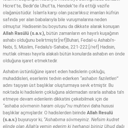
Hicret’te, Bedir’de Uhut’ta, Hendek’te ifa ettiği vazife
olağanüstüdür. İslam’a karşı olan pazarlıksız imanları küfrün
safında yer alan babalarıyla bile vuruşmalarına neden
olmuştur. Hadisenin bu boyutunu da dikkate alarak konuşan
Allah Rasülü (s.a.v.),
bütün zamanların en hayırlı kuşağının
ashabı olduğunu belirtmiştir.[ref]Buhari, Fedail-u Ashabi’n-
Nebi, 5; Müslim, Fedailu’s-Sahabe, 221-222.[/ref] Hadisin,
mutlak olması hayırla alakalı bütün konularda ashabın en önde
olduğuna işaret etmektedir.
Ashabın üstünlüğüne işaret eden hadislerin çokluğu,
muhaddisleri, eserlerini tedvin ederken
“ashabın faziletleri”
adını taşıyan üst başlıklar oluşturmaya sevk etmiştir. Bu
noktada ki hadislerin çokluğuna aldırmadan ısrarla ashaba ta’n
etmeye devam edenlerin dikkatini çekebilmek için de
“ashaba sövmenin haram oluşu”nu
muhtevi daha hususi
başlıklar açmışlardır. O hadislerden birinde
Allah Resulü
(s.a.v.)
buyuruyor ki;
“Ashabıma sövmeyiniz. Nefsim kudret
elinde olan Allah’a yemin ederim ki herhangi biriniz Uhud dağı