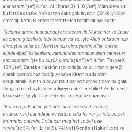
inanırsınız.”
[ref]Kur’an, Al-i İmran(3): 110.[/ref] Müminlere ait
bu hitaba sahabe herkesten daha çok layıktır. Çünkü iyilikleri
emredip kötülüklerden men’ettikleri bedihi bir hakikattir.
“(İslam’a girme hususunda) öne geçen ilk Muhacirler ve Ensar
ile onlara güzellikte tabi olanlar var ya, işte Allah onlardan razı
olmuştur, onlar da Allah’tan razı olmuşlardır. Allah onlara,
içinde ebedi kalacakları, zemininden ırmaklar akan cennetler
hazırlamıştır. İşte bu büyük kurtuluştur.”
[ref]Kur’an, Tevbe(9):
100.[/ref]
Cenâb-ı Hakk’ın
razı olduğu ve bu rızanın gereği
olarak cenneti hazırladığı Ashab-ı Kiram’ın adaletini
sorgulamak, Kur’an’ın beyanına itibar etmemek anlamına gelir.
Hangi mümin böyle bir ameliyeye cüret edebilir?! Ya da İslami
hassasiyet böyle bir ameliyenin neresinde duracaktır.
“İman edip de Allah yolunda hicret ve cihad edenler;
(muhacirleri) barındıran ve yardım edenler var ya, işte gerçek
müminler onlardır. Onlar için mağfiret ve bol rızık
vardır.”
[ref]Kur’an, Enfal(8): 74.[/ref]
Cenâb-ı Hakk
hicret ve