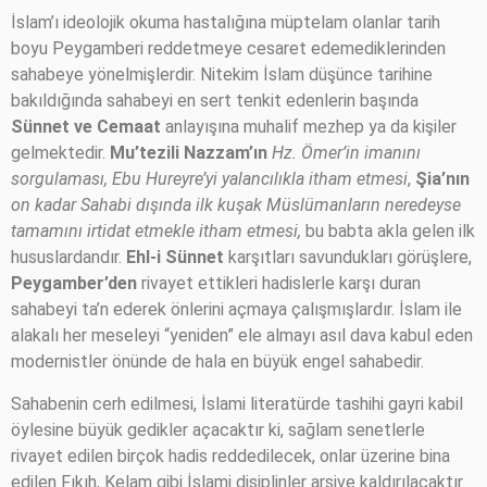
İslam’ı ideolojik okuma hastalığına müptelam olanlar tarih
boyu Peygamberi reddetmeye cesaret edemediklerinden
sahabeye yönelmişlerdir. Nitekim İslam düşünce tarihine
bakıldığında sahabeyi en sert tenkit edenlerin başında
Sünnet ve Cemaat
anlayışına muhalif mezhep ya da kişiler
gelmektedir.
Mu’tezili Nazzam’ın
Hz. Ömer’in imanını
sorgulaması, Ebu Hureyre’yi yalancılıkla itham etmesi
,
Şia’nın
on kadar Sahabi dışında ilk kuşak Müslümanların neredeyse
tamamını irtidat etmekle itham etmesi,
bu babta akla gelen ilk
hususlardandır.
Ehl-i Sünnet
karşıtları savundukları görüşlere,
Peygamber’den
rivayet ettikleri hadislerle karşı duran
sahabeyi ta’n ederek önlerini açmaya çalışmışlardır. İslam ile
alakalı her meseleyi “yeniden” ele almayı asıl dava kabul eden
modernistler önünde de hala en büyük engel sahabedir.
Sahabenin cerh edilmesi, İslami literatürde tashihi gayri kabil
öylesine büyük gedikler açacaktır ki, sağlam senetlerle
rivayet edilen birçok hadis reddedilecek, onlar üzerine bina
edilen Fıkıh, Kelam gibi İslami disiplinler arşive kaldırılacaktır.