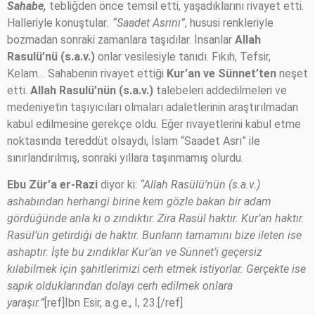
Sahabe,
tebliğden önce temsil etti, yaşadıklarını rivayet etti.
Halleriyle konuştular
. “Saadet Asrını”
, hususi renkleriyle
bozmadan sonraki zamanlara taşıdılar. İnsanlar
Allah
Rasulü’nü (s.a.v.)
onlar vesilesiyle tanıdı. Fıkıh, Tefsir,
Kelam… Sahabenin rivayet ettiği
Kur’an ve Sünnet’ten
neşet
etti.
Allah Rasulü’nün (s.a.v.)
talebeleri addedilmeleri ve
medeniyetin taşıyıcıları olmaları adaletlerinin araştırılmadan
kabul edilmesine gerekçe oldu. Eğer rivayetlerini kabul etme
noktasında tereddüt olsaydı, İslam “Saadet Asrı” ile
sınırlandırılmış, sonraki yıllara taşınmamış olurdu.
Ebu Zür’a er-Razi
diyor ki:
“Allah Rasülü’nün (s.a.v.)
ashabından herhangi birine kem gözle bakan bir adam
gördüğünde anla ki o zındıktır. Zira Rasül haktır. Kur’an haktır.
Rasül’ün getirdiği de haktır. Bunların tamamını bize ileten ise
ashaptır. İşte bu zındıklar Kur’an ve Sünnet’i geçersiz
kılabilmek için şahitlerimizi cerh etmek istiyorlar. Gerçekte ise
sapık olduklarından dolayı cerh edilmek onlara
yaraşır.”
[ref]İbn Esir, a.g.e., I, 23.[/ref]