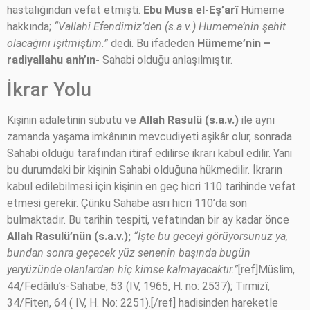
hastalığından vefat etmişti.
Ebu Musa el-Eş’arî
Hümeme
hakkında;
“Vallahi Efendimiz’den (s.a.v.) Humeme’nin şehit
olacağını işitmiştim.”
dedi. Bu ifadeden
Hümeme’nin
–
radiyallahu anh’ın-
Sahabi olduğu anlaşılmıştır.
İkrar Yolu
Kişinin adaletinin sübutu ve
Allah Rasulü (s.a.v.)
ile aynı
zamanda yaşama imkânının mevcudiyeti aşikâr olur, sonrada
Sahabi olduğu tarafından itiraf edilirse ikrarı kabul edilir. Yani
bu durumdaki bir kişinin Sahabi olduğuna hükmedilir. İkrarın
kabul edilebilmesi için kişinin en geç hicri 110 tarihinde vefat
etmesi gerekir. Çünkü Sahabe asrı hicri 110’da son
bulmaktadır. Bu tarihin tespiti, vefatından bir ay kadar önce
Allah Rasulü’nün (s.a.v.);
“İşte bu geceyi görüyorsunuz ya,
bundan sonra geçecek yüz senenin başında bugün
yeryüzünde olanlardan hiç kimse kalmayacaktır.”
[ref]Müslim,
44/Fedâilu’s-Sahabe, 53 (IV, 1965, H. no: 2537); Tirmizî,
34/Fiten, 64 ( IV, H. No: 2251).[/ref] hadisinden hareketle