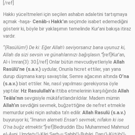
[/ref]
Hakkı yüceltmeleri için seçilen ashabın adaletini tartışmaya
açmak -haşa-
Cenâb-ı Hakk’ın
seçimde isabet edemediğini
gösterir ki, böyle bir yaklaşımın temelinde Kur’ani bakışa itiraz
vardır.
“(Rasülüm!) De ki: Eğer Allah’ı seviyorsanız bana uyunuz ki,
Allah da sizi sevsin ve günahlarınızı bağışlasın.”
[ref]Kur’an,
Al-i İmran(3): 30.[/ref] Onlar bütün mevcudiyetleriyle
Allah
Rasülü’ne (s.a.v.)
uydular, Onunla hicret ettiler, yan yana
durup düşmana karşı savaştılar, Semre ağacının altında
O’na
(s.a.v.)
biat ettiler. Ne, nasıl yapılması gerekiyorsa öyle
yaptılar.
Hz Rasulullah’a
ittiba etmelerinin karşılığında
Allah
Teâla’nın
sevgisiyle mükâfatlandırıldılar. Madem mümin
Allah’ın
sevdiğini sevmek, buğzettiğine de nefret etmekle
memurdur peki niçin ashaba ta’n edilir.
Allah Rasulü (s.a.v.)
buyuruyor ki; “
İmanın alemeti Ensar’ı sevmek; nifakın ki ise
O’na buğz etmektir.”
[ref]Bedruddin Ebu Muhammed Mahmud
el-Ayni, Umdetu’l-Kâri Şerh-u Sahihi’l-Buhâri, Daru’l-Kütübi’l-