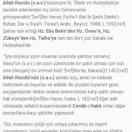
Allah Rasülu (s.a.v.)
buyuruyor ki;
“Bedir ve Hudeybiye’ye
tanıklık edenlerden hiç birisi Cehenneme
girmeyecektir.”
[ref]İbn Hacer, Fethu’l-Bari bi Şerhi Sahihi’l-
Buhari, Dar-u İhyai’t-Türasi’l-Arabi , Beyrut, 1988, I, 159.[/ref]
Şia’nın ta’n ettiği
Hz. Ebu Bekir’den Hz. Ömer’e, Hz.
Zübeyir’den Hz. Talha’ya
tam bin dört yüz Sahabi var
Hudeybiye’de…
“İşte böylece sizin insanlar üzerinde şahitler olmanız,
Rasül’ün (s.a.v.) de sizin üzerinizde bir şahit olması için sizi
orta (dengeli) bir ümmet kıldı.”
[ref]Kur’an, Bakara(2):143.[/ref]
Allah Rasülü’nün (s.a.v.)
ashabı söz, amel ve iradede
milletlerin en hayırlısı ve adilidir. Bu yüzden kıyamet günü
peygamberler lehine onların ümmetlerine karşı şahit olmayı
hak etmişlerdir.[ref]İbn Hacer, İsabe, I, 18.[/ref] Eğer adil
olmasalar, adaleti kuşanmasalardı
Cenâb-ı Hakk
onları diğer
ümmetlere karşı şahitler yapmazdı.
“Siz, insanların iyiliği için ortaya çıkarılmış en hayırlı
ümmetsiniz; iyiliği emreder, kötülükten men eder ve Allah’a