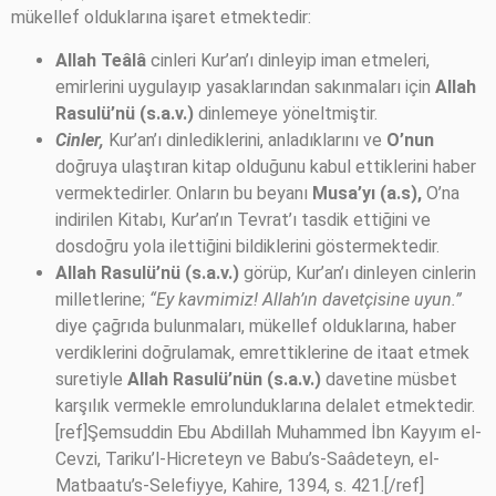
mükellef olduklarına işaret etmektedir:
Allah Teâlâ
cinleri Kur’an’ı dinleyip iman etmeleri,
emirlerini uygulayıp yasaklarından sakınmaları için
Allah
Rasulü’nü (s.a.v.)
dinlemeye yöneltmiştir.
Cinler,
Kur’an’ı dinlediklerini, anladıklarını ve
O’nun
doğruya ulaştıran kitap olduğunu kabul ettiklerini haber
vermektedirler. Onların bu beyanı
Musa’yı (a.s),
O’na
indirilen Kitabı, Kur’an’ın Tevrat’ı tasdik ettiğini ve
dosdoğru yola ilettiğini bildiklerini göstermektedir.
Allah Rasulü’nü (s.a.v.)
görüp, Kur’an’ı dinleyen cinlerin
milletlerine;
“Ey kavmimiz! Allah’ın davetçisine uyun.”
diye çağrıda bulunmaları, mükellef olduklarına, haber
verdiklerini doğrulamak, emrettiklerine de itaat etmek
suretiyle
Allah Rasulü’nün (s.a.v.)
davetine müsbet
karşılık vermekle emrolunduklarına delalet etmektedir.
[ref]Şemsuddin Ebu Abdillah Muhammed İbn Kayyım el-
Cevzi, Tariku’l-Hicreteyn ve Babu’s-Saâdeteyn, el-
Matbaatu’s-Selefiyye, Kahire, 1394, s. 421.[/ref]