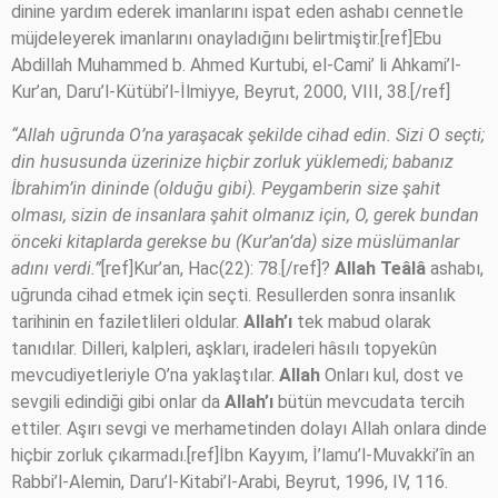
dinine yardım ederek imanlarını ispat eden ashabı cennetle
müjdeleyerek imanlarını onayladığını belirtmiştir.[ref]Ebu
Abdillah Muhammed b. Ahmed Kurtubi, el-Cami’ li Ahkami’l-
Kur’an, Daru’l-Kütübi’l-İlmiyye, Beyrut, 2000, VIII, 38.[/ref]
“Allah uğrunda O’na yaraşacak şekilde cihad edin. Sizi O seçti;
din hususunda üzerinize hiçbir zorluk yüklemedi; babanız
İbrahim’in dininde (olduğu gibi). Peygamberin size şahit
olması, sizin de insanlara şahit olmanız için, O, gerek bundan
önceki kitaplarda gerekse bu (Kur’an’da) size müslümanlar
adını verdi.”
[ref]Kur’an, Hac(22): 78.[/ref]?
Allah Teâlâ
ashabı,
uğrunda cihad etmek için seçti. Resullerden sonra insanlık
tarihinin en faziletlileri oldular.
Allah’ı
tek mabud olarak
tanıdılar. Dilleri, kalpleri, aşkları, iradeleri hâsılı topyekûn
mevcudiyetleriyle O’na yaklaştılar.
Allah
Onları kul, dost ve
sevgili edindiği gibi onlar da
Allah’ı
bütün mevcudata tercih
ettiler. Aşırı sevgi ve merhametinden dolayı Allah onlara dinde
hiçbir zorluk çıkarmadı.[ref]İbn Kayyım, İ’lamu’l-Muvakki’în an
Rabbi’l-Alemin, Daru’l-Kitabi’l-Arabi, Beyrut, 1996, IV, 116.