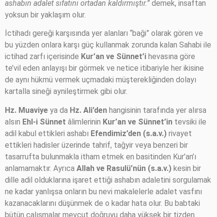
ashabın adalet sıfatını ortadan kaldırmıştır.”
demek, insaftan
yoksun bir yaklaşım olur.
İctihadı gereği karşısında yer alanları “baği” olarak gören ve
bu yüzden onlara karşı güç kullanmak zorunda kalan Sahabi ile
ictihad zarfı içerisinde
Kur’an ve Sünnet’i
hevasına göre
te’vil eden anlayışı bir görmek ve netice itibariyle her ikisine
de aynı hükmü vermek uçmadaki müşterekliğinden dolayı
kartalla sineği aynileştirmek gibi olur.
Hz. Muaviye
ya da
Hz. Ali’den
hangisinin tarafında yer alırsa
alsın
Ehl-i Sünnet
âlimlerinin
Kur’an ve Sünnet’in
tevsiki ile
adil kabul ettikleri ashabı
Efendimiz’den (s.a.v.)
rivayet
ettikleri hadisler üzerinde tahrif, tağyir veya benzeri bir
tasarrufta bulunmakla itham etmek en basitinden Kur’an’ı
anlamamaktır. Ayrıca
Allah ve Rasulü’nün (s.a.v.)
kesin bir
dille adil olduklarına işaret ettiği ashabın adaletini sorgulamak
ne kadar yanlışsa onların bu nevi makalelerle adalet vasfını
kazanacaklarını düşünmek de o kadar hata olur. Bu babtaki
bütün çalışmalar mevcut doğruyu daha yüksek bir tizden