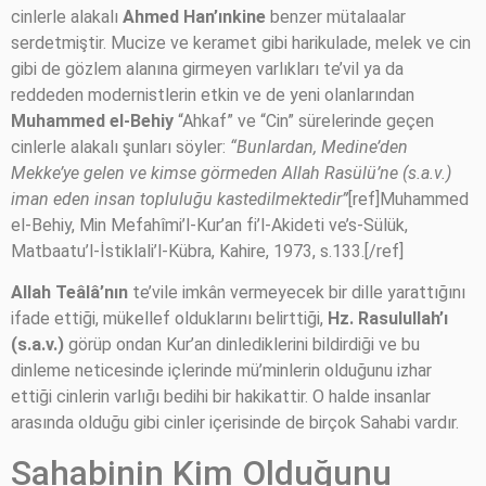
cinlerle alakalı
Ahmed Han’ınkine
benzer mütalaalar
serdetmiştir. Mucize ve keramet gibi harikulade, melek ve cin
gibi de gözlem alanına girmeyen varlıkları te’vil ya da
reddeden modernistlerin etkin ve de yeni olanlarından
Muhammed el-Behiy
“Ahkaf” ve “Cin” sürelerinde geçen
cinlerle alakalı şunları söyler:
“Bunlardan, Medine’den
Mekke’ye gelen ve kimse görmeden Allah Rasülü’ne (s.a.v.)
iman eden insan topluluğu kastedilmektedir”
[ref]Muhammed
el-Behiy, Min Mefahîmi’l-Kur’an fi’l-Akideti ve’s-Sülük,
Matbaatu’l-İstiklali’l-Kübra, Kahire, 1973, s.133.[/ref]
Allah Teâlâ’nın
te’vile imkân vermeyecek bir dille yarattığını
ifade ettiği, mükellef olduklarını belirttiği,
Hz. Rasulullah’ı
(s.a.v.)
görüp ondan Kur’an dinlediklerini bildirdiği ve bu
dinleme neticesinde içlerinde mü’minlerin olduğunu izhar
ettiği cinlerin varlığı bedihi bir hakikattir. O halde insanlar
arasında olduğu gibi cinler içerisinde de birçok Sahabi vardır.
Sahabinin Kim Olduğunu