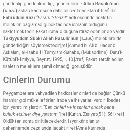
gönderilip gönderilmediği, gönderildi ise
Allah Rasulü’nün
(s.a.v.)
ashap kadrosuna dâhil olup-olmadıkları ihtilaflıdır.
Fahruddin Razi
“Esraru’t-Tenzil”
adlı eserinde risaletin
melekleri bağlamadığı noktasında icmanın olduğunu
nakletmektedir. Fakat icma’ olduğuna itiraz edenler de vardır.
Takiyyuddin Sübki
Allah Rasulü’nün (s.a.v.)
meleklere de
gönderildiğini söylemektedir.[ref]Ahmed b. Ali b. Hacer b.
Askalani, el-İsabe fî Temyizi’s-Sahabe, (Mukaddime), Daru’l-
Kütübi’l-İlmiyye, Beyrut, 1995, I, 10.[/ref] Fakat tercih edilen,
risaletin meleklere şamil olmadığı görüşüdür.
Cinlerin Durumu
Peygamberlere vahyedilen hakikatler cinleri de bağlar. Çünkü
insanlar gibi mükelleftirler. İrade ve ihtiyarları vardır. İbadet
için yaratılmışlardır:
“Ben cinleri ve insanları ancak bana
kulluk etsinler diye yarattım.”
[ref]Kur’an, Zariyat(51): 56.[/ref]
Öldükten sonra diriltileceklerdir. İsyankâr olanları
cehennemde cezalandırılacaktır.[ref]Anne karnında