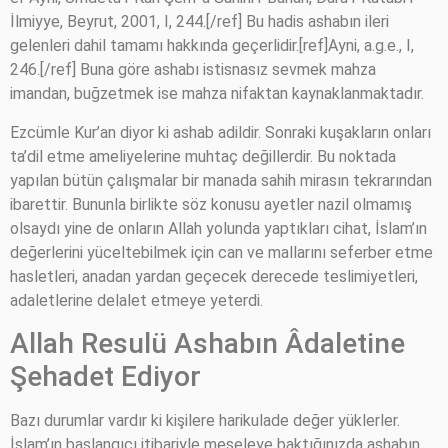
İlmiyye, Beyrut, 2001, I, 244.[/ref] Bu hadis ashabın ileri
gelenleri dahil tamamı hakkında geçerlidir.[ref]Ayni, a.g.e., I,
246.[/ref] Buna göre ashabı istisnasız sevmek mahza
imandan, buğzetmek ise mahza nifaktan kaynaklanmaktadır.
Ezcümle Kur’an diyor ki ashab adildir. Sonraki kuşakların onları
ta’dil etme ameliyelerine muhtaç değillerdir. Bu noktada
yapılan bütün çalışmalar bir manada sahih mirasın tekrarından
ibarettir. Bununla birlikte söz konusu ayetler nazil olmamış
olsaydı yine de onların Allah yolunda yaptıkları cihat, İslam’ın
değerlerini yüceltebilmek için can ve mallarını seferber etme
hasletleri, anadan yardan geçecek derecede teslimiyetleri,
adaletlerine delalet etmeye yeterdi.
Allah Resulü Ashabın Âdaletine
Şehadet Ediyor
Bazı durumlar vardır ki kişilere harikulade değer yüklerler.
İslam’ın başlangıcı itibariyle meseleye baktığınızda ashabın