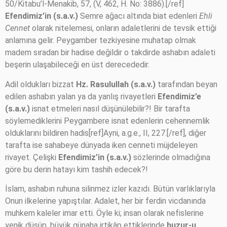
50/Kitabu’l-Menakib, 57, (V, 462, H. No: 3886).[/ref]
Efendimiz’in (s.a.v.)
Semre ağacı altında biat edenleri
Ehli
Cennet
olarak nitelemesi, onların adaletlerini de tevsik ettiği
anlamına gelir. Peygamber tezkiyesine muhatap olmak
madem sıradan bir hadise değildir o takdirde ashabın adaleti
beşerin ulaşabileceği en üst derecededir.
Adil oldukları bizzat
Hz. Rasulullah (s.a.v.)
tarafından beyan
edilen ashabın yalan ya da yanlış rivayetleri
Efendimiz’e
(s.a.v.)
isnat etmeleri nasıl düşünülebilir?! Bir tarafta
söylemediklerini Peygambere isnat edenlerin cehennemlik
olduklarını bildiren hadis[ref]Ayni, a.g.e., II, 227.[/ref], diğer
tarafta ise sahabeye dünyada iken cenneti müjdeleyen
rivayet. Çelişki
Efendimiz’in (s.a.v.)
sözlerinde olmadığına
göre bu derin hatayı kim tashih edecek?!
İslam, ashabın ruhuna silinmez izler kazıdı. Bütün varlıklarıyla
Onun ilkelerine yapıştılar. Adalet, her bir ferdin vicdanında
muhkem kaleler imar etti. Öyle ki; insan olarak nefislerine
yenik düşüp, büyük günaha irtikâp ettiklerinde
huzur-u