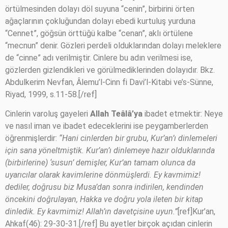
örtülmesinden dolayı döl suyuna “cenin”, birbirini örten
ağaçlarının çokluğundan dolayı ebedi kurtuluş yurduna
“Cennet”, göğsün örttüğü kalbe “cenan”, aklı örtülene
“mecnun” denir. Gözleri perdeli olduklarından dolayı meleklere
de “cinne” adı verilmiştir. Cinlere bu adın verilmesi ise,
gözlerden gizlendikleri ve görülmediklerinden dolayıdır. Bkz.
Abdulkerim Nevfan, Âlemu’l-Cinn fi Davi’l-Kitabi ve’s-Sünne,
Riyad, 1999, s.11-58.[/ref]
Cinlerin varoluş gayeleri
Allah Teâlâ’ya
ibadet etmektir: Neye
ve nasıl iman ve ibadet edeceklerini ise peygamberlerden
öğrenmişlerdir:
“Hani cinlerden bir grubu, Kur’an’ı dinlemeleri
için sana yöneltmiştik. Kur’an’ı dinlemeye hazır olduklarında
(birbirlerine) ‘susun’ demişler, Kur’an tamam olunca da
uyarıcılar olarak kavimlerine dönmüşlerdi. Ey kavmimiz!
dediler, doğrusu biz Musa’dan sonra indirilen, kendinden
öncekini doğrulayan, Hakka ve doğru yola ileten bir kitap
dinledik. Ey kavmimiz! Allah’ın davetçisine uyun.”
[ref]Kur’an,
Ahkaf(46): 29-30-31.[/ref] Bu ayetler birçok açıdan cinlerin