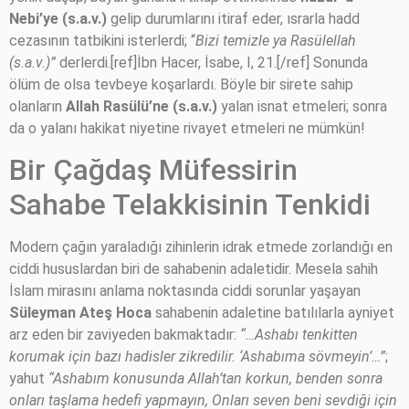
Nebi’ye (s.a.v.)
gelip durumlarını itiraf eder, ısrarla hadd
cezasının tatbikini isterlerdi; “
Bizi temizle ya Rasülellah
(s.a.v.)”
derlerdi.[ref]İbn Hacer, İsabe, I, 21.[/ref] Sonunda
ölüm de olsa tevbeye koşarlardı. Böyle bir sirete sahip
olanların
Allah Rasülü’ne (s.a.v.)
yalan isnat etmeleri; sonra
da o yalanı hakikat niyetine rivayet etmeleri ne mümkün!
Bir Çağdaş Müfessirin
Sahabe Telakkisinin Tenkidi
Modern çağın yaraladığı zihinlerin idrak etmede zorlandığı en
ciddi hususlardan biri de sahabenin adaletidir. Mesela sahih
İslam mirasını anlama noktasında ciddi sorunlar yaşayan
Süleyman Ateş Hoca
sahabenin adaletine batılılarla ayniyet
arz eden bir zaviyeden bakmaktadır:
“…Ashabı tenkitten
korumak için bazı hadisler zikredilir. ‘Ashabıma sövmeyin’…”
;
yahut
“Ashabım konusunda Allah’tan korkun, benden sonra
onları taşlama hedefi yapmayın, Onları seven beni sevdiği için