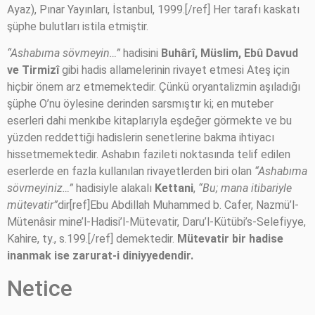
Ayaz), Pınar Yayınları, İstanbul, 1999.[/ref] Her tarafı kaskatı
şüphe bulutları istila etmiştir.
“Ashabıma sövmeyin…”
hadisini
Buhârî, Müslim, Ebû Davud
ve Tirmizî
gibi hadis allamelerinin rivayet etmesi Ateş için
hiçbir önem arz etmemektedir. Çünkü oryantalizmin aşıladığı
şüphe O’nu öylesine derinden sarsmıştır ki; en muteber
eserleri dahi menkıbe kitaplarıyla eşdeğer görmekte ve bu
yüzden reddettiği hadislerin senetlerine bakma ihtiyacı
hissetmemektedir. Ashabın fazileti noktasında telif edilen
eserlerde en fazla kullanılan rivayetlerden biri olan
“Ashabıma
sövmeyiniz…”
hadisiyle alakalı
Kettani
,
“Bu; mana itibariyle
mütevatir”
dir[ref]Ebu Abdillah Muhammed b. Cafer, Nazmü’l-
Mütenâsir mine’l-Hadisi’l-Mütevatir, Daru’l-Kütübi’s-Selefiyye,
Kahire, ty., s.199.[/ref] demektedir.
Mütevatir bir hadise
inanmak ise zarurat-i diniyyedendir.
Netice