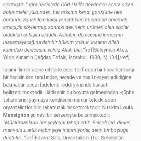
sevmiştir…”
gibi hadislerin Dört Halife devrinden sonra çıkan
bölünmeler yüzünden, her fırkanın kendi görüşüne ters
gördüğü Sahabilere karşı yönelttikleri hücumları önlemek
amacıyla söylenmiş, sonraki devirlerin ürünleri olan sözler
oldukları anlaşılmaktadır. Ashabın derecesine kimsenin
ulaşamayacağına dair bir hüküm yoktur. İnsanın Allah
katındaki derecesini yalnız Allah bilir.”
[ref]Süleyman Ateş,
Yüce Kur’an’ın Çağdaş Tefsiri, İstanbul, 1988, IV, 134.[/ref]
İslami İlimler adına ciltlerle eser telif eden bir hoca herhangi
bir hadisin kim tarafından, nerede ve nasıl rivayet edildiğine
bakmadan ucuz ifadelerle reddi yönünde kanaat
belirtebilmektedir. Hâdisenin bu boyuta gelmesinden -şüphe
tohumlarını yaymaya kendilerini memur telakki eden-
oryantalistler bile rahatsızlık hissetmektedir. Nitekim
Louis
Massignon
şu nevi bir serzenişte bulunmaktadır;
“Müslümanların her şeylerini tahrip ettik. Felsefeleri, dinleri
mahvoldu, artık hiçbir şeye inanmıyorlar, derin bir boşluğa
düştüler…”
[ref]Edvard Said, Oryantalizm, (ter. Selahattin