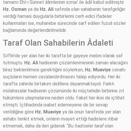
tamamı Ehl-i Sünnet âlimlerinin icmaı’ ile âdil kabul edilmiştir.
Hz. Osman
ya da
Hz. Ali
safında olan sahabenin tarafgirliğin
verdiği hamasi duygularla birbirlerini cerh edici ifadeler
kullanmaları ise, muharebe sürecinde sarf edilen fuzuli sözler
bağlamında değerlendirilmelidir.
Taraf Olan Sahabilerin Âdaleti
Sıffin’de yer alan her iki tarafta bir gayeye mebni olarak saf
tutmuştu.
Hz. Ali
hadisenin çözümlenmesinin zaman alacağını
biraz beklenilmesi gerektiğini söylerken,
Hz. Muaviye
cenahı
suçluların hemen cezalandırılmasını talep ediyordu. Her iki
tarafta zahirde birtakım delillere dayanmaktaydı. Farklı
mülahazalar hadisenin çözümünde iki müçtehidin birbirine zıt
hükümlere ulaşmalarına neden oldu. Fakat her ikisi de içtihat
etmişti. İçtihadında isabet edemeyene de bir sevap
verildiğine göre
Hz. Muaviye
ya da onun tarafında yer alan
ashabı tenkit etmek, onların rivayet ettiği hadislere itibar
etmemek, daha da ileri giderek
“Bu hadiseler taraf olan