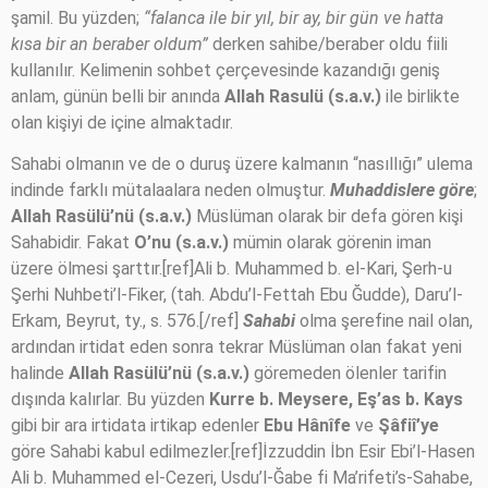
şamil. Bu yüzden;
“falanca ile bir yıl, bir ay, bir gün ve hatta
kısa bir an beraber oldum”
derken sahibe/beraber oldu fiili
kullanılır. Kelimenin sohbet çerçevesinde kazandığı geniş
anlam, günün belli bir anında
Allah Rasulü (s.a.v.)
ile birlikte
olan kişiyi de içine almaktadır.
Sahabi olmanın ve de o duruş üzere kalmanın “nasıllığı” ulema
indinde farklı mütalaalara neden olmuştur.
Muhaddislere göre
;
Allah Rasülü’nü (s.a.v.)
Müslüman olarak bir defa gören kişi
Sahabidir. Fakat
O’nu (s.a.v.)
mümin olarak görenin iman
üzere ölmesi şarttır.[ref]Ali b. Muhammed b. el-Kari, Şerh-u
Şerhi Nuhbeti’l-Fiker, (tah. Abdu’l-Fettah Ebu Ğudde), Daru’l-
Erkam, Beyrut, ty., s. 576.[/ref]
Sahabi
olma şerefine nail olan,
ardından irtidat eden sonra tekrar Müslüman olan fakat yeni
halinde
Allah Rasülü’nü (s.a.v.)
göremeden ölenler tarifin
dışında kalırlar. Bu yüzden
Kurre b. Meysere, Eş’as b. Kays
gibi bir ara irtidata irtikap edenler
Ebu
Hânîfe
ve
Şâfiî’ye
göre Sahabi kabul edilmezler.[ref]İzzuddin İbn Esir Ebi’l-Hasen
Ali b. Muhammed el-Cezeri, Usdu’l-Ğabe fi Ma’rifeti’s-Sahabe,