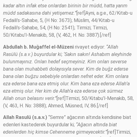
kadar altın infak etse onlardan birinin bir müdd, hatta yarım
müdd sadakasına dahi yetişemez.”
[ref]Ayni, a.g.e., 62/Kitab-u
Fedaili’s-Sahabe, 5, (H No: 3673); Müslim, 44/Kitab-u
Fedaili’s-Sahabe, 54, (H No: 2541); Tirmizi; Tirmizi,
50/Kitabu’l-Menakib, 58, (V, 462, H. No: 3887).[/ref]
Abdullah b. Muğaffel el-Müzeni
rivayet ediyor:
“Allah
Rasülü (s.a.v.) buyurdular ki; ‘Sakın sakın! Ashabım aleyhinde
bulunmayınız. Onları hedef seçmeyiniz. Kim onları severse
bana olan muhabbeti dolayısıyla sever. Kim de buğz ederse
bana olan buğzu sebebiyle onlardan nefret eder. Kim onlara
eza ederse bana eza etmiş olur. Kim bana eza ederse Allah’a
eza etmiş olur. Her kim de Allah’a eza ederse çok sürmez
Allah onun belasını verir.”
[ref]Tirmizi, 50/Kitabu’l-Menakib, 58,
(V, 463, H. No: 3888); Ahmed, Müsned, IV, 86.[/ref]
Allah Rasulü (s.a.v.)
“Semre” ağacının altında kendisine biat
edenleri kastederek buyurdular ki;
“Ağacın altında biat
edenlerden hiç kimse Cehenneme girmeyecektir.”
[ref]Tirmizi,