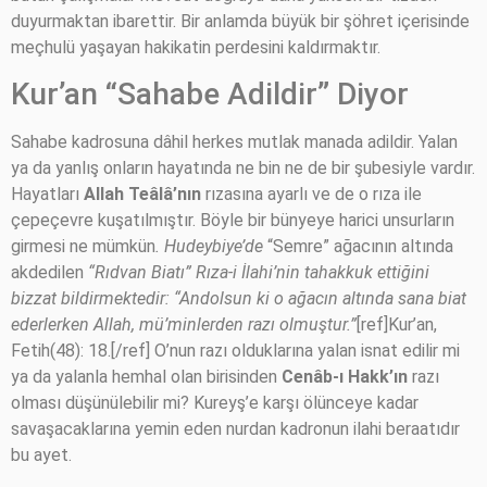
duyurmaktan ibarettir. Bir anlamda büyük bir şöhret içerisinde
meçhulü yaşayan hakikatin perdesini kaldırmaktır.
Kur’an “Sahabe Adildir” Diyor
Sahabe kadrosuna dâhil herkes mutlak manada adildir. Yalan
ya da yanlış onların hayatında ne bin ne de bir şubesiyle vardır.
Hayatları
Allah Teâlâ’nın
rızasına ayarlı ve de o rıza ile
çepeçevre kuşatılmıştır. Böyle bir bünyeye harici unsurların
girmesi ne mümkün
. Hudeybiye’de
“Semre” ağacının altında
akdedilen
“Rıdvan Biatı” Rıza-i İlahi’nin tahakkuk ettiğini
bizzat bildirmektedir: “Andolsun ki o ağacın altında sana biat
ederlerken Allah, mü’minlerden razı olmuştur.”
[ref]Kur’an,
Fetih(48): 18.[/ref] O’nun razı olduklarına yalan isnat edilir mi
ya da yalanla hemhal olan birisinden
Cenâb-ı Hakk’ın
razı
olması düşünülebilir mi? Kureyş’e karşı ölünceye kadar
savaşacaklarına yemin eden nurdan kadronun ilahi beraatıdır
bu ayet.