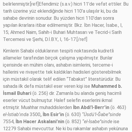
belirlenmiştir.[ref]Efendimiz (s.a.v.) hicri 11’de vefat ettiler. Bu
tarih üzerine yüz eklendiğinde hicri 110’a ulaşılır ki, bu da
sahabe devrinin sonudur. Bu yüzden hicri 110’dan sonra
yapılan ikrarlara itibar edilmemiştir. Bkz. İbn Hacer, İsabe., I,
15; Ahmed Naim, Sahih-i Buhari Muhtasarı ve Tecrid-i Sarih
Tercemesi ve Şerhi, D.İ.B.Y., I, 16-17.[/ref]
Kimlerin Sahabi olduklarının tespiti noktasında kudretli
allameler tarafından birçok çalışma yapılmıştır. Bunlar
içerisinde en mühim olanı, ashabın isimlerini, terceme-i
hallerini ve rivayette tek kaldıkları hadisleri gösterebilmek
için müstakil olarak telif edilen “Tabakat” literatürüdür. Bu
sahada ilk defa müstakil eser veren kişi ise
Muhammed b.
İsmail Buhari
(ö. 256) dir. Zamanla bu alanda geniş hacimli
eserler vücut bulmuştur. Halef selefin eserlerini ikmal
etmiştir. Muahhar muhaddislerden
İbn Abdi’l-Berr’in
(ö. 463)
el-İstiab’ında
3500
, İbn Esir’in
(ö. 630)
“Üsdü’l-Ğabe”sinde
7554,
İbn Hacer Askalani’nin
(ö. 852)
“el-İsabe”sinde
ise
12279 Sahabi mevcuttur. Ne ki bu rakamlar ashabın yekûnuna