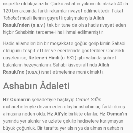
nispetle oldukça azdır. Çünkü ashabın yükünü ile alakalı 40 ila
120 bin arasında farklı rakamlar rivayet edilmektedir. Fakat
Tabakat
müelliflerinin gayretli çalışmalarıyla
Allah
Rasulü’nden (s.a.v.)
tek bir tane de olsa hadis rivayet eden
hiçbir Sahabinin terceme-i hali ihmal edilmemiştir.
Hadis allameleri bin bir meşakkate göğüs gerip kimin Sahabi
olduğunu tespit ettiler ve eserlerinde gösterdiler. Öncelikli
gayeleri ise,
Retene-i Hindi
(ö. 632) gibi yalanda şöhret
bulanların hezeyanlarını, Sahabi kisvesi altında
Allah
Rasulü’ne (s.a.v.)
isnat etmelerine mani olmaktı.
Ashabın Âdaleti
Hz Osman’ın
şehadetiyle başlayıp
Cemel
,
Sıffin
muharebeleriyle devam eden olaylar ashabın üç farklı duruş
almasına neden oldu:
Hz Ali’yle
birlikte olanlar,
Hz Osman’ın
yanında yer alanlar ve uzlete çekilip hadiselere karışmayan
büyük çoğunluk. Bir tarafta yer alsın ya da almasın ashabın