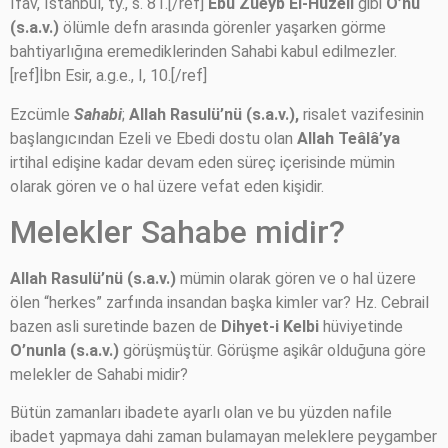
İfav, İstanbul, ty., s. 81.[/ref]
Ebu Zueyb El-Hüzeli
gibi
O’nu
(s.a.v.)
ölümle defn arasında görenler yaşarken görme
bahtiyarlığına eremediklerinden Sahabi kabul edilmezler.
[ref]İbn Esir, a.g.e., I, 10.[/ref]
Ezcümle
Sahabi
;
Allah Rasulü’nü (s.a.v.),
risalet vazifesinin
başlangıcından Ezeli ve Ebedi dostu olan
Allah Teâlâ’ya
irtihal edişine kadar devam eden süreç içerisinde mümin
olarak gören ve o hal üzere vefat eden kişidir.
Melekler Sahabe midir?
Allah Rasulü’nü (s.a.v.)
mümin olarak gören ve o hal üzere
ölen “herkes” zarfında insandan başka kimler var? Hz. Cebrail
bazen asli suretinde bazen de
Dihyet-i Kelbi
hüviyetinde
O’nunla (s.a.v.)
görüşmüştür. Görüşme aşikâr olduğuna göre
melekler de Sahabi midir?
Bütün zamanları ibadete ayarlı olan ve bu yüzden nafile
ibadet yapmaya dahi zaman bulamayan meleklere peygamber