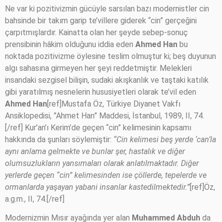
Ne var ki pozitivizmin gücüyle sarsılan bazı modernistler cin
bahsinde bir takım garip te’villere giderek “cin” gerçeğini
çarpıtmışlardır. Kainatta olan her şeyde sebep-sonuç
prensibinin hâkim olduğunu iddia eden
Ahmed Han
bu
noktada pozitivizme öylesine teslim olmuştur ki; beş duyunun
algı sahasına girmeyen her şeyi reddetmiştir. Melekleri
insandaki sezgisel bilişin, sudaki akışkanlık ve taştaki katılık
gibi yaratılmış nesnelerin hususiyetleri olarak te’vil eden
Ahmed Han
[ref]Mustafa Öz, Türkiye Diyanet Vakfı
Ansiklopedisi, ”Ahmet Han” Maddesi, İstanbul, 1989, II, 74.
[/ref] Kur’an’ı Kerim’de geçen “cin” kelimesinin kapsamı
hakkında da şunları söylemiştir:
“Cin kelimesi beş yerde ‘can’la
aynı anlama gelmekte ve bunlar şer, hastalık ve diğer
olumsuzlukların yansımaları olarak anlatılmaktadır. Diğer
yerlerde geçen “cin” kelimesinden ise çöllerde, tepelerde ve
ormanlarda yaşayan yabani insanlar kastedilmektedir.”
[ref]Öz,
a.g.m., II, 74.[/ref]
Modernizmin Mısır ayağında yer alan
Muhammed Abduh
da