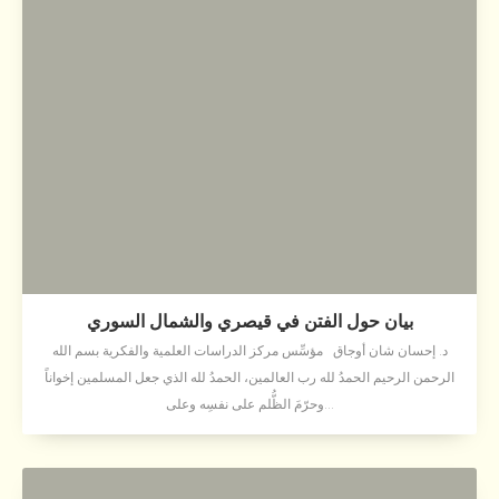
بيان حول الفتن في قيصري والشمال السوري
د. إحسان شان أوجاق مؤسِّس مركز الدراسات العلمية والفكرية بسم الله
الرحمن الرحيم الحمدُ لله رب العالمين، الحمدُ لله الذي جعل المسلمين إخواناً
وحرّمَ الظُّلم على نفسِه وعلى...