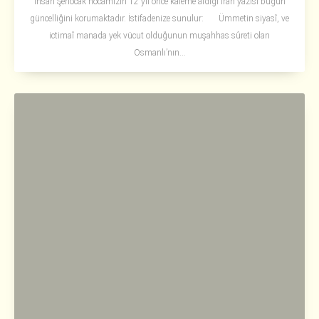
İhsan Şenocak hocamızın 12 yıl önce kaleme aldığı İran yazısı bugün
güncelliğini korumaktadır. İstifadenize sunulur: Ümmetin siyasî, ve
ictimaî manada yek vücut olduğunun muşahhas sûreti olan
Osmanlı’nın...