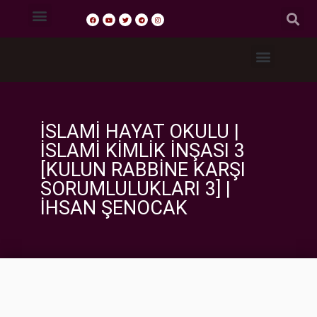
Tasavvuf Sohbetleri
Fıkıh Dersleri
Akaid Dersleri
Tefsir Dersleri
Hadis Dersleri
İSLAMI HAYAT OKULU |
İSLAMI KIMLIK İNŞASI 3
[KULUN RABBINE KARŞI
SORUMLULUKLARI 3] |
İHSAN ŞENOCAK