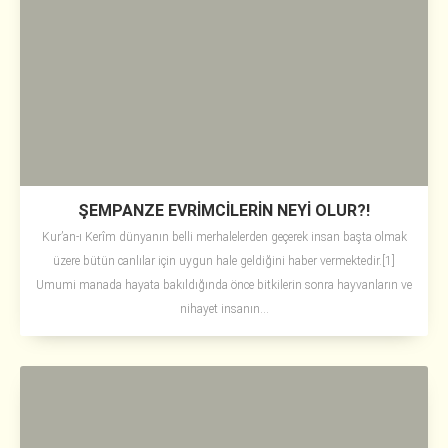
ŞEMPANZE EVRİMCİLERİN NEYİ OLUR?!
Kur’an-ı Kerîm dünyanın belli merhalelerden geçerek insan başta olmak
üzere bütün canlılar için uygun hale geldiğini haber vermektedir.[1]
Umumi manada hayata bakıldığında önce bitkilerin sonra hayvanların ve
nihayet insanın...