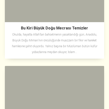
Bu Kiri Büyük Doğu Mecrası Temizler
Okulda, hayatta Allah’tan bahsetmenin yasaklandığı gün; Anadolu,
Büyük Doğu Mimarı’nın öncülüğünde muazzam bir fikir ve hareket
hamlesine şahit oluyordu. Yalnız başına bir Müslüman bütün küfür
yobazlarına meydan okuyor, İslam...