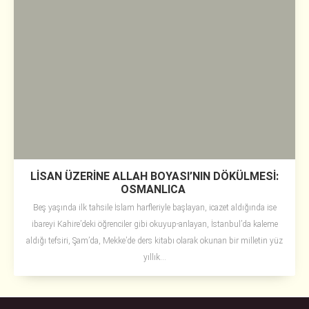
LİSAN ÜZERİNE ALLAH BOYASI’NIN DÖKÜLMESİ:
OSMANLICA
Beş yaşında ilk tahsile İslam harfleriyle başlayan, icazet aldığında ise
ibareyi Kahire’deki öğrenciler gibi okuyup-anlayan, İstanbul’da kaleme
aldığı tefsiri, Şam’da, Mekke’de ders kitabı olarak okunan bir milletin yüz
yıllık...