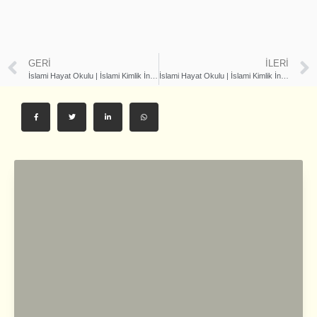
GERI
İLERI
İslami Hayat Okulu | İslami Kimlik İnşası 2 [Kulun Rabbine Karşı Sorumlulukları 2] | İhsan Şenocak
İslami Hayat Okulu | İslami Kimlik İnşası 4 [Bedenimize, Aklımıza ve Ruhumuza Olan Görevimiz]