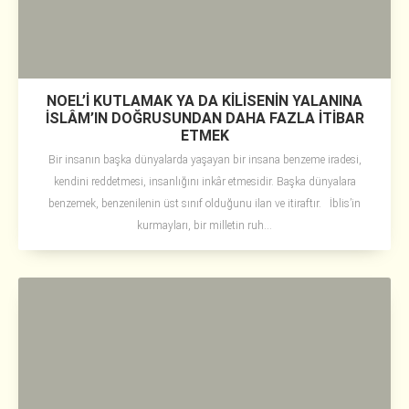
NOEL’İ KUTLAMAK YA DA KİLİSENİN YALANINA
İSLÂM’IN DOĞRUSUNDAN DAHA FAZLA İTİBAR
ETMEK
Bir insanın başka dünyalarda yaşayan bir insana benzeme iradesi,
kendini reddetmesi, insanlığını inkâr etmesidir. Başka dünyalara
benzemek, benzenilenin üst sınıf olduğunu ilan ve itiraftır. İblis’in
kurmayları, bir milletin ruh...