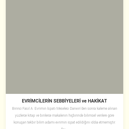
EVRİMCİLERİN SEBBİYELERİ ve HAKİKAT
Birinci Fasıl A. Evrimin İspatı Meselesi Darwin’den sonra kaleme alınan
yüzlerce kitap ve binlerce makalenin hiçbirinde bilimsel verilere göre
konuşan tekbir bilim adamı evrimin ispat edildiğini iddia etmemiştir.