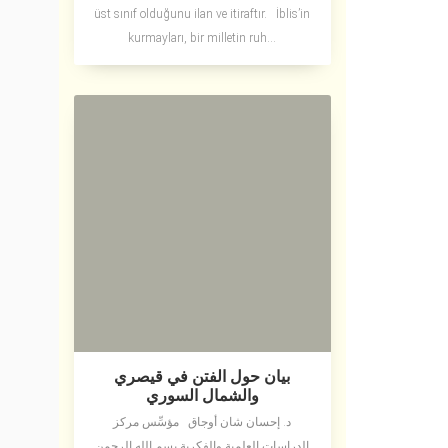
üst sınıf olduğunu ilan ve itiraftır. İblis’in
kurmayları, bir milletin ruh...
بيان حول الفتن في قيصري
والشمال السوري
د. إحسان شان أوجاق مؤسِّس مركز
الدراسات العلمية والفكرية بسم الله الرحمن