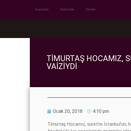
Anasayfa
Hakkında
Eserler
TIMURTAŞ HOCAMIZ, SU
VAIZIYDI
Ocak 20, 2018
4:10 pm
Timurtaş Hocamız, surette İstanbul’un, hak