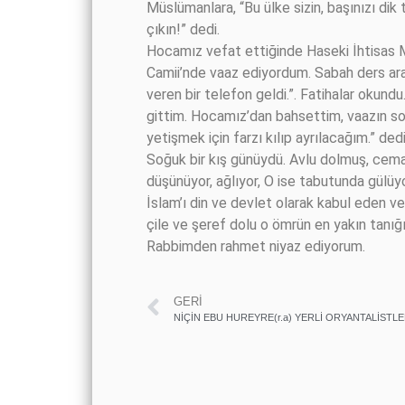
Müslümanlara, “Bu ülke sizin, başınızı di
çıkın!” dedi.
Hocamız vefat ettiğinde Haseki İhtisas 
Camii’nde vaaz ediyordum. Sabah ders ara
veren bir telefon geldi.”. Fatihalar okun
gittim. Hocamız’dan bahsettim, vaazın s
yetişmek için farzı kılıp ayrılacağım.” de
Soğuk bir kış günüydü. Avlu dolmuş, cemaa
düşünüyor, ağlıyor, O ise tabutunda gülü
İslam’ı din ve devlet olarak kabul eden
çile ve şeref dolu o ömrün en yakın tanı
Rabbimden rahmet niyaz ediyorum.
GERI