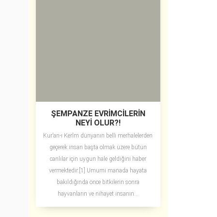
ŞEMPANZE EVRİMCİLERİN
NEYİ OLUR?!
Kur’an-ı Kerîm dünyanın belli merhalelerden
geçerek insan başta olmak üzere bütün
canlılar için uygun hale geldiğini haber
vermektedir.[1] Umumi manada hayata
bakıldığında önce bitkilerin sonra
hayvanların ve nihayet insanın...