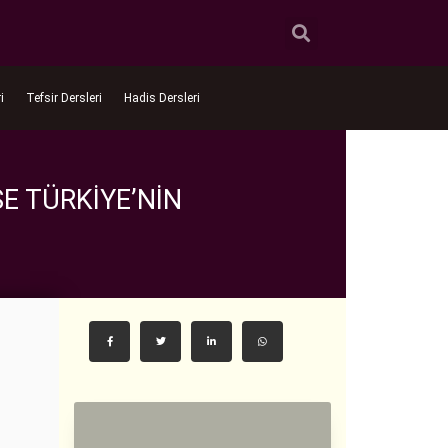
i
Tefsir Dersleri
Hadis Dersleri
E TÜRKIYE’NIN