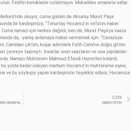
k tutun. Fatih’in kemiklerini sızlatmayın. Mukaddes emanete sahip
Merkezi’nde okuyor, cuma günleri de Aksaray Murat Paşa
sında bir kardeşimize, “Timurtaş Hocamız’ın vefatını haber
du. Cuma namazı için herkes dağıldı, ben de, Murat Paşa’ya vaaza
onunda da, -yanlış anlamaya mahal vermemek için- “Cenazeye
dim. Camiden çıktım, koşar adımlarla Fatih Cami’ne doğru gittim.
t çevreye taşmıştı. İnsanlar onun vaazlarını ve ona yapılanları
yordu. Namazı Muhterem Mahmud Efendi Hazretleri kıldırdı.
 ve bu yolda bedel ödeyen merhum Hocamız’ın muhtereme eşine;
ğına ve bu söyleşiyi yapan kardeşimize teşekkür ediyor, Hocamıza
İLERI
NİÇİN EBU HUREYRE(r.a) YERLİ ORYANTALİSTLERİN HEDEFİNDE?!
EBEDİ FETİH