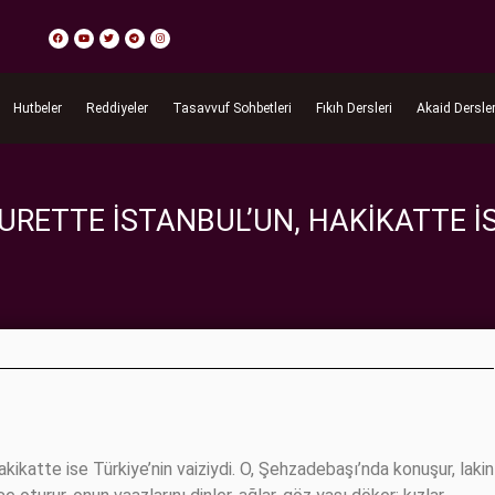
Hutbeler
Reddiyeler
Tasavvuf Sohbetleri
Fıkıh Dersleri
Akaid Dersler
RETTE İSTANBUL’UN, HAKIKATTE IS
ikatte ise Türkiye’nin vaiziydi. O, Şehzadebaşı’nda konuşur, lakin