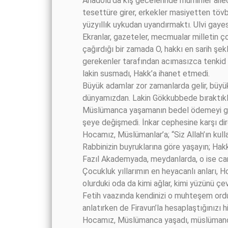
Anadolu’da kış gecelerinde müminler ailece 
tesettüre girer, erkekler masiyetten tövbe
yüzyıllık uykudan uyandırmaktı. Ulvi gaye
Ekranlar, gazeteler, mecmualar milletin ço
çağırdığı bir zamada O, hakkı en sarih şekl
gerekenler tarafından acımasızca tenkid e
lakin susmadı, Hakk’a ihanet etmedi.
Büyük adamlar zor zamanlarda gelir, büyük 
dünyamızdan. Lakin Gökkubbede bıraktıkla
Müslümanca yaşamanın bedel ödemeyi gerek
şeye değişmedi. İnkar cephesine karşı di
Hocamız, Müslümanlar’a; “Siz Allah’ın kull
Rabbinizin buyruklarına göre yaşayın; Ha
Fazıl Akademyada, meydanlarda, o ise cami
Çocukluk yıllarımın en heyacanlı anları, H
olurduki oda da kimi ağlar, kimi yüzünü çev
Fetih vaazında kendinizi o muhteşem ordun
anlatırken de Firavun’la hesaplaştığınızı h
Hocamız, Müslümanca yaşadı, müslümanca