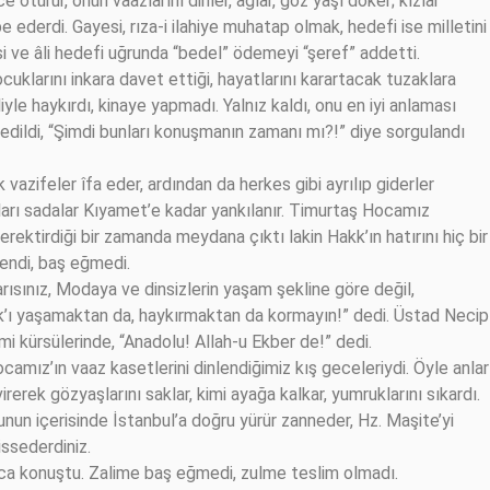
oturur, onun vaazlarını dinler, ağlar, göz yaşı döker; kızlar
 ederdi. Gayesi, rıza-i ilahiye muhatap olmak, hedefi ise milletini
si ve âli hedefi uğrunda “bedel” ödemeyi “şeref” addetti.
cuklarını inkara davet ettiği, hayatlarını karartacak tuzaklara
iyle haykırdı, kinaye yapmadı. Yalnız kaldı, onu en iyi anlaması
dildi, “Şimdi bunları konuşmanın zamanı mı?!” diye sorgulandı
vazifeler îfa eder, ardından da herkes gibi ayrılıp giderler
rı sadalar Kıyamet’e kadar yankılanır. Timurtaş Hocamız
tirdiği bir zamanda meydana çıktı lakin Hakk’ın hatırını hiç bir
rendi, baş eğmedi.
arısınız, Modaya ve dinsizlerin yaşam şekline göre değil,
kk’ı yaşamaktan da, haykırmaktan da kormayın!” dedi. Üstad Necip
 kürsülerinde, “Anadolu! Allah-u Ekber de!” dedi.
ocamız’ın vaaz kasetlerini dinlendiğimiz kış geceleriydi. Öyle anlar
irerek gözyaşlarını saklar, kimi ayağa kalkar, yumruklarını sıkardı.
un içerisinde İstanbul’a doğru yürür zanneder, Hz. Maşite’yi
issederdiniz.
 konuştu. Zalime baş eğmedi, zulme teslim olmadı.