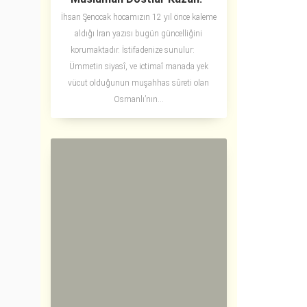
İhsan Şenocak hocamızın 12 yıl önce kaleme
aldığı İran yazısı bugün güncelliğini
korumaktadır. İstifadenize sunulur:
Ümmetin siyasî, ve ictimaî manada yek
vücut olduğunun muşahhas sûreti olan
Osmanlı’nın...