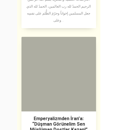
الرحيم الحمدُ لله رب العالمين، الحمدُ لله الذي
جعل المسلمين إخواناً وحرّمَ الظُّلم على نفسِه
وعلى...
Emperyalizmden İran’a:
“Düşman Görünelim Sen
Müslüman Dostlar Kazan!”