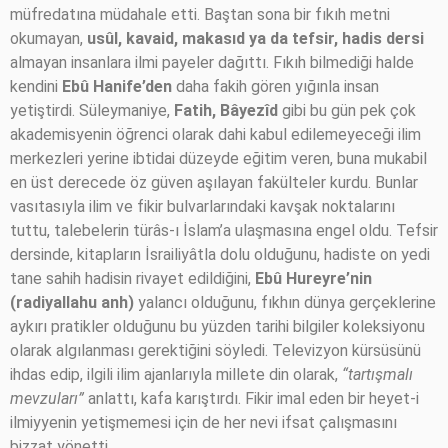
müfredatına müdahale etti. Baştan sona bir fıkıh metni
okumayan,
usûl, kavaid, makasıd ya da tefsir, hadis dersi
almayan insanlara ilmi payeler dağıttı. Fıkıh bilmediği halde
kendini
Ebû Hanife’den
daha fakih gören yığınla insan
yetiştirdi. Süleymaniye,
Fatih, Bâyezîd
gibi bu gün pek çok
akademisyenin öğrenci olarak dahi kabul edilemeyeceği ilim
merkezleri yerine ibtidai düzeyde eğitim veren, buna mukabil
en üst derecede öz güven aşılayan fakülteler kurdu. Bunlar
vasıtasıyla ilim ve fikir bulvarlarındaki kavşak noktalarını
tuttu, talebelerin türâs-ı İslam’a ulaşmasına engel oldu. Tefsir
dersinde, kitapların İsrailiyâtla dolu olduğunu, hadiste on yedi
tane sahih hadisin rivayet edildiğini,
Ebû Hureyre’nin
(radiyallahu anh)
yalancı olduğunu, fıkhın dünya gerçeklerine
aykırı pratikler olduğunu bu yüzden tarihi bilgiler koleksiyonu
olarak algılanması gerektiğini söyledi. Televizyon kürsüsünü
ihdas edip, ilgili ilim ajanlarıyla millete din olarak,
“tartışmalı
mevzuları”
anlattı, kafa karıştırdı. Fikir imal eden bir heyet-i
ilmiyyenin yetişmemesi için de her nevi ifsat çalışmasını
bizzat yönetti.