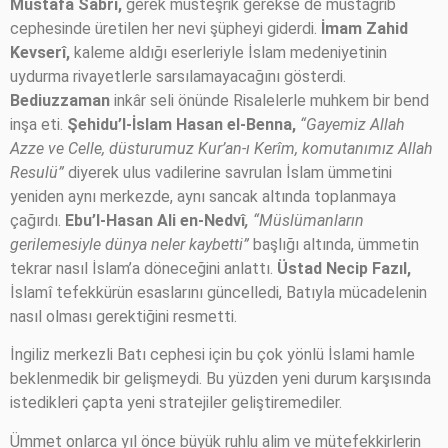
Mustafa Sabri,
gerek müsteşrik gerekse de mustağrib
cephesinde üretilen her nevi şüpheyi giderdi.
İmam Zahid
Kevserî,
kaleme aldığı eserleriyle İslam medeniyetinin
uydurma rivayetlerle sarsılamayacağını gösterdi.
Bediuzzaman
inkâr seli önünde Risalelerle muhkem bir bend
inşa eti.
Şehidu’l-İslam Hasan el-Benna,
“Gayemiz Allah
Azze ve Celle, düsturumuz Kur’an-ı Kerîm, komutanımız Allah
Resulü”
diyerek ulus vadilerine savrulan İslam ümmetini
yeniden aynı merkezde, aynı sancak altında toplanmaya
çağırdı.
Ebu’l-Hasan Ali en-Nedvî
,
“Müslümanların
gerilemesiyle dünya neler kaybetti”
başlığı altında, ümmetin
tekrar nasıl İslam’a döneceğini anlattı.
Üstad Necip Fazıl,
İslamî tefekkürün esaslarını güncelledi, Batıyla mücadelenin
nasıl olması gerektiğini resmetti.
İngiliz merkezli Batı cephesi için bu çok yönlü İslami hamle
beklenmedik bir gelişmeydi. Bu yüzden yeni durum karşısında
istedikleri çapta yeni stratejiler geliştiremediler.
Ümmet onlarca yıl önce büyük ruhlu alim ve mütefekkirlerin