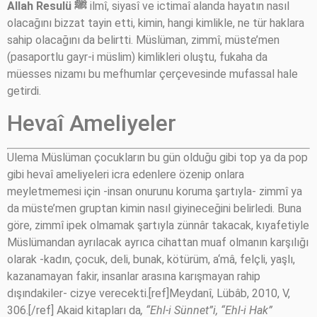
Allah Resulü
ﷺ
ilmî, siyasî ve ictimaî alanda hayatın nasıl
olacağını bizzat tayin etti, kimin, hangi kimlikle, ne tür haklara
sahip olacağını da belirtti. Müslüman, zimmî, müste’men
(pasaportlu gayr-i müslim) kimlikleri oluştu, fukaha da
müesses nizamı bu mefhumlar çerçevesinde mufassal hale
getirdi.
Hevaî Ameliyeler
Ulema Müslüman çocukların bu gün olduğu gibi top ya da pop
gibi hevaî ameliyeleri icra edenlere özenip onlara
meyletmemesi için -insan onurunu koruma şartıyla- zimmî ya
da müste’men gruptan kimin nasıl giyineceğini belirledi. Buna
göre, zimmî ipek olmamak şartıyla zünnâr takacak, kıyafetiyle
Müslümandan ayrılacak ayrıca cihattan muaf olmanın karşılığı
olarak -kadın, çocuk, deli, bunak, kötürüm, a‘mâ, felçli, yaşlı,
kazanamayan fakir, insanlar arasına karışmayan rahip
dışındakiler- cizye verecekti.[ref]Meydanî, Lübâb, 2010, V,
306.[/ref] Akaid kitapları da
, “Ehl-i Sünnet”i, “Ehl-i Hak”