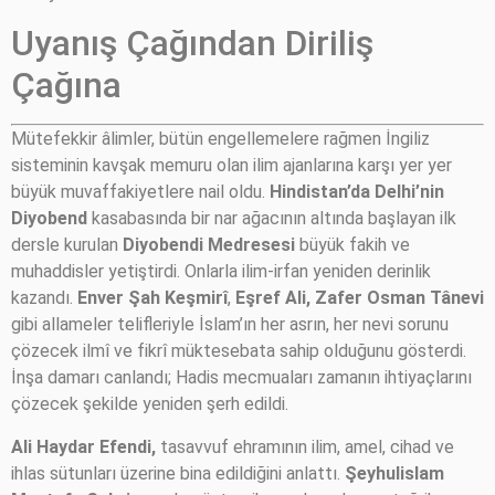
Uyanış Çağından Diriliş
Çağına
Mütefekkir âlimler, bütün engellemelere rağmen İngiliz
sisteminin kavşak memuru olan ilim ajanlarına karşı yer yer
büyük muvaffakiyetlere nail oldu.
Hindistan’da Delhi’nin
Diyobend
kasabasında bir nar ağacının altında başlayan ilk
dersle kurulan
Diyobendi
Medresesi
büyük fakih ve
muhaddisler yetiştirdi. Onlarla ilim-irfan yeniden derinlik
kazandı.
Enver Şah Keşmirî
,
Eşref Ali, Zafer Osman Tânevi
gibi allameler telifleriyle İslam’ın her asrın, her nevi sorunu
çözecek ilmî ve fikrî müktesebata sahip olduğunu gösterdi.
İnşa damarı canlandı; Hadis mecmuaları zamanın ihtiyaçlarını
çözecek şekilde yeniden şerh edildi.
Ali Haydar Efendi,
tasavvuf ehramının ilim, amel, cihad ve
ihlas sütunları üzerine bina edildiğini anlattı.
Şeyhulislam