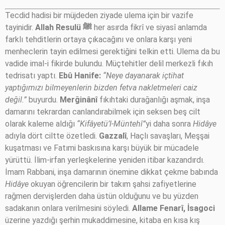
Tecdid hadisi bir müjdeden ziyade ulema için bir vazife
tayinidir.
Allah Resulü
ﷺ
her asırda fikrî ve siyasî anlamda
farklı tehditlerin ortaya çıkacağını ve onlara karşı yeni
menheclerin tayin edilmesi gerektiğini telkin etti. Ulema da bu
vadide imal-i fikirde bulundu. Müçtehitler delil merkezli fıkıh
tedrisatı yaptı.
Ebû Hanife:
“Neye dayanarak içtihat
yaptığımızı bilmeyenlerin bizden fetva nakletmeleri caiz
değil.”
buyurdu.
Merğinânî
fıkıhtaki durağanlığı aşmak, inşa
damarını tekrardan canlandırabilmek için seksen beş cilt
olarak kaleme aldığı
“Kifâyetü’l-Müntehî”
yi daha sonra
Hidâye
adıyla dört ciltte özetledi.
Gazzalî
, Haçlı savaşları, Meşşai
kuşatması ve Fatımi baskısına karşı büyük bir mücadele
yürüttü. İlim-irfan yerleşkelerine yeniden itibar kazandırdı.
İmam Rabbani, inşa damarının önemine dikkat çekme babında
Hidâye
okuyan öğrencilerin bir takım şahsi zafiyetlerine
rağmen dervişlerden daha üstün olduğunu ve bu yüzden
sadakanın onlara verilmesini söyledi.
Allame Fenarî, İsagoci
üzerine yazdığı şerhin mukaddimesine, kitaba en kısa kış