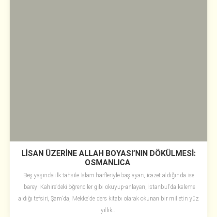
LİSAN ÜZERİNE ALLAH BOYASI’NIN DÖKÜLMESİ:
OSMANLICA
Beş yaşında ilk tahsile İslam harfleriyle başlayan, icazet aldığında ise
ibareyi Kahire’deki öğrenciler gibi okuyup-anlayan, İstanbul’da kaleme
aldığı tefsiri, Şam’da, Mekke’de ders kitabı olarak okunan bir milletin yüz
yıllık...