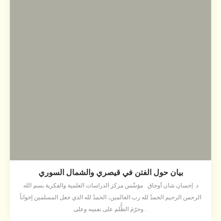
بيان حول الفتن في قيصري والشمال السوري
د. إحسان شان أوجاق مؤسِّس مركز الدراسات العلمية والفكرية بسم الله
الرحمن الرحيم الحمدُ لله رب العالمين، الحمدُ لله الذي جعل المسلمين إخواناً
وحرّمَ الظُّلم على نفسِه وعلى...