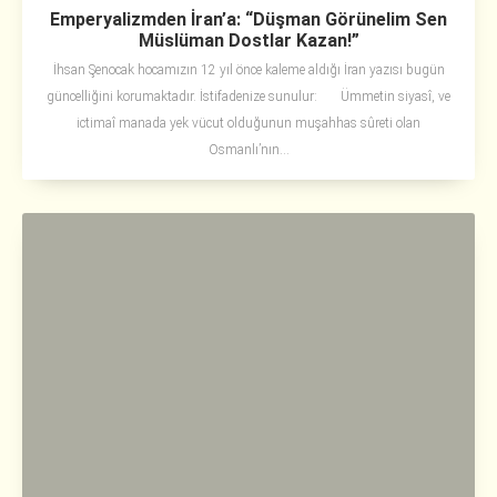
Emperyalizmden İran’a: “Düşman Görünelim Sen
Müslüman Dostlar Kazan!”
İhsan Şenocak hocamızın 12 yıl önce kaleme aldığı İran yazısı bugün
güncelliğini korumaktadır. İstifadenize sunulur: Ümmetin siyasî, ve
ictimaî manada yek vücut olduğunun muşahhas sûreti olan
Osmanlı’nın...