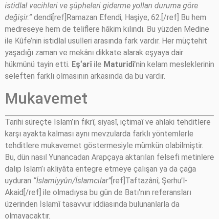
istidlal vecihleri ve şüpheleri giderme yolları duruma göre
değişir.”
dendi[ref]Ramazan Efendi, Haşiye, 62.[/ref] Bu hem
medreseye hem de teliflere hâkim kılındı. Bu yüzden Medine
ile Kûfe’nin istidlal usulleri arasında fark vardır. Her müçtehit
yaşadığı zaman ve mekânı dikkate alarak eşyaya dair
hükmünü tayin etti.
Eş‘arî
ile
Maturidî
’nin kelam mesleklerinin
seleften farklı olmasının arkasında da bu vardır.
Mukavemet
Tarihi süreçte İslam’ın fikrî, siyasî, içtimaî ve ahlaki tehditlere
karşı ayakta kalması aynı mevzularda farklı yöntemlerle
tehditlere mukavemet göstermesiyle mümkün olabilmiştir.
Bu, dün nasıl Yunancadan Arapçaya aktarılan felsefi metinlere
dalıp İslam’ı akliyâta entegre etmeye çalışan ya da çağa
uyduran
“İslamiyyûn/İslamcılar”
[ref]Taftazânî, Şerhu’l-
Akaid[/ref] ile olmadıysa bu gün de Batı’nın referansları
üzerinden İslamî tasavvur iddiasında bulunanlarla da
olmayacaktır.