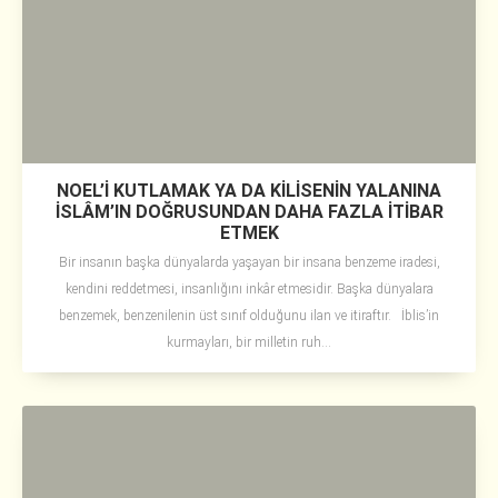
NOEL’İ KUTLAMAK YA DA KİLİSENİN YALANINA
İSLÂM’IN DOĞRUSUNDAN DAHA FAZLA İTİBAR
ETMEK
Bir insanın başka dünyalarda yaşayan bir insana benzeme iradesi,
kendini reddetmesi, insanlığını inkâr etmesidir. Başka dünyalara
benzemek, benzenilenin üst sınıf olduğunu ilan ve itiraftır. İblis’in
kurmayları, bir milletin ruh...