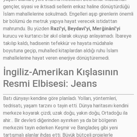
gençler, siyasi ve iktisadi sellerin enkaz haline dönüştürdüğü
İslam mahallelerine sokulmadı. Engelleri aşıp girenlerin önemli
bir bölümü de metruk yapıya hayat verecek istidattan
mahrumdu. Bu yüzden
Razî’yi, Beydavî’yi, Merğinânî’yi
kurucu ve kurtarıcı bir akıl olarak okuyup anlayamadı. İbareye
takılıp kaldı, hadisenin tefekkür ve hayata müdahale
boyutuna geçip, muhalled kitaplardan aldığı ruhu İslam
mahallelerine hayat veren enerjiye dönüştüremedi.
İngiliz-Amerikan Kışlasının
Resmi Elbisesi: Jeans
Batı dünyayı kendine göre planladı. Yolları, yöntemleri,
tedrisatı, yaşam tarzını o tayin etti. Dünya haritasını kendini
merkeze koyarak çizdi; uzak doğu, yakın doğu, Ortadoğu ila
ahir… Bir devleti diğerinden ayırırken ya da bir bölgenin
merkezini tayin ederken Keşmir ve Bangladeş gibi yeni
tartışmalı alanlar ihdas etti. Büyük bütçeli projelerle