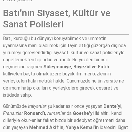
Batı’nın Siyaset, Kültür ve
Sanat Polisleri
Batı, kurduğu bu dünyayı koruyabilmek ve ümmetin
uyanmasına mani olabilmek için tayin ettiği güzergâh dışında
yürümeyi görevlendirdiği siyaset, kültür ve sanat polisleriyle
engellemekten hiç ödün vermedi. Bu yüzden bir asır
geçmesine rağmen
Süleymaniye, Bâyezîd ve Fatih
külliyeleri başta olmak üzere büyük ilim merkezlerinin
yerleşkeleri hala metrûk halde. Günümüzde ne üniversite ne
de imam hatip okulları o yerleşkelere girecek cesaret ve
istidada sahip.
Günümüzde
İtalyanlar
şu kadar asır önce yaşayan
Dante’yi
,
Fransızlar
Ronsard’ı
,
Almanlar
da
Goethe’yi
ilâ ahir… kendi
dilleriyle okur-anlar fakat bizde bir edebiyat öğretmeni daha
dün yaşayan
Mehmed Akif’in, Yahya Kemal’in
ibaresini lügat