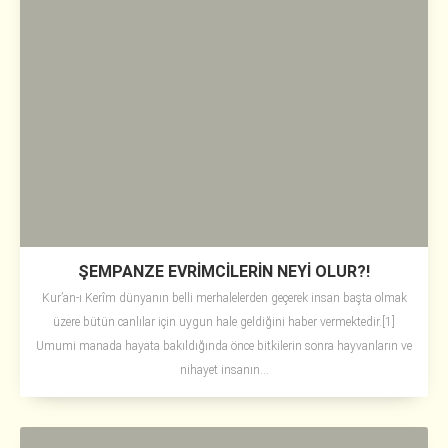
ŞEMPANZE EVRİMCİLERİN NEYİ OLUR?!
Kur’an-ı Kerîm dünyanın belli merhalelerden geçerek insan başta olmak
üzere bütün canlılar için uygun hale geldiğini haber vermektedir.[1]
Umumi manada hayata bakıldığında önce bitkilerin sonra hayvanların ve
nihayet insanın...