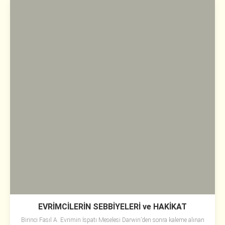
EVRİMCİLERİN SEBBİYELERİ ve HAKİKAT
Birinci Fasıl A. Evrimin İspatı Meselesi Darwin’den sonra kaleme alınan