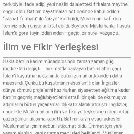
terkibiyle ifade edip, yeni neslin dalaletteki fırkalara meyline
engel oldu. Batının dayatmaları neticesinde kabul edilen
“ıslahat fermanı” ile “cizye” kaldırıldı, Müslümanı kâfirden
temyiz eden unsurlar ibtal edildi. Böylece Müslümanlar hayatı
İslam’a göre tayin iddiasından –geçici bir süre- vazgeçti.
İlim ve Fikir Yerleşkesi
Hakla bâtılın kadim mücadelesinde zaman zaman güç
merkezleri değişti. Tanzimat’la başlayan bâtılın altın çağı
İslam’ı kuşatma noktasında bütün zamanlardakinden daha
müessirdi. Çünkü bu kuşatmanın esas amili olan İngilizler,
dünya sömürü projelerini hazırlarken siyasetten eğitime kadar
bâtılın geçmiş mağlubiyetlerini etraflı bir şekilde okumuş ve
adımlarını bütün yaşananları dikkate alarak atmıştı. İngilizler,
öncelikle Müslümanların ilim ve fikir yerleşkesine giden bütün
güzergâhları ulaşıma kapattı. Batının tayin ettiği adresler
Müslümanlar için mecburi istikamet oldu. Ümmet için yeni
yaşam alanları, yeni oturma meclisleri belirlendi. Müslüman