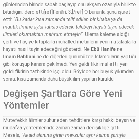
günlerinden birinde sabah başlayıp onu akşam ezanıyla birlikte
bitirdiğini, derc etti[ref]Fenârî, 3.[/ref] O bununla şuna işaret
etti:
“Bu kadar kısa zamanda telif edilen bir kitaba ya da
mantık ilmine aylar tahsis ederek, talebeyi hayatı tayin edecek
ilimleri okumaktan mahrum etmeyin”.
Ulema kaleme aldığı
şerh ve haşiye kitaplarla muhalled metinlerin yeni mütalaalarla
hayatı nasıl tayin edeceğini gösterdi. Ne
Ebû Hanife
ne
İmam Rabbanî
ne de diğerleri günümüzde İslamcıların yaptığı
gibi konuşup kenara çekilmedi. Yeri geldi fikir imal etti, yeri
geldi fikrinin tatbikinde işçi oldu. Böylece her büyük yıkımdan
sonra, kısa zamanda daha büyük ilim yapıları kuruldu.
Değişen Şartlara Göre Yeni
Yöntemler
Mütefekkir âlimler zuhur eden tehditlere karşı hakkı beyan ve
müdafaa yöntemlerinde zaman zaman değişikliğe gitti.
Mesela
, “Akaid alanına giren mevzular aynı kalma şartıyla