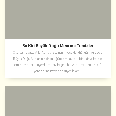
Bu Kiri Büyük Doğu Mecrası Temizler
Okulda, hayatta Allah’tan bahsetmenin yasaklandığı gün; Anadolu,
Büyük Doğu Mimarı’nın öncülüğünde muazzam bir fikir ve hareket
hamlesine şahit oluyordu. Yalnız başına bir Müslüman bütün küfür
yobazlarına meydan okuyor, İslam...