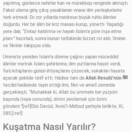
yapılmış, günlerce nehirler kan ve mürekkep renginde akmıştı.
Fakat ulema giriş çıkış yasaklanan virane ilim yerleşkelerini
terk etmedi. En zor yıllarda medrese büyük ruhlu âlimler
doğurdu. Her bir âlim bir kriz masası kurup, yönetti. Yaşadığı
yere dair,
“Enkaz kaldırma ve hayatı İslam’a göre inşa etme
planı”
hazırladı, sonra bunun tatbikinde bizzat rol aldı. İlminin
ve fikrinin takipçisi oldu.
Ümmete yeniden İslam’a dönme çağrısı yapan müceddid
âlimler metruk İslam şehirlerine, ilim yurtlarına hayat verdi,
furû kitaplarını günün ihtiyaçlarını çözecek, sokakları hayata
açacak şekilde telif etti. Hâdise tam da
Allah Resulü’nün
ﷺ
tecdid hadisinde tayin ettiği ilmi, fikri ve amelî zeminde
gerçekleşti
: “Muhakkak ki, Allah bu ümmete her yüzyılın
başında (veya sonunda), dinini yenilemek için birini
gönderir.”
[ref]Ebû Davûd, ‘Avnü’l-Ma’bud şerhiyle birlikte, XI,
385.[/ref]
Kuşatma Nasıl Yarılır?