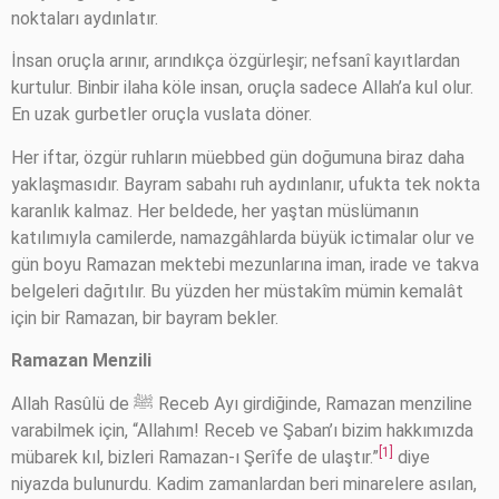
noktaları aydınlatır.
İnsan oruçla arınır, arındıkça özgürleşir; nefsanî kayıtlardan
kurtulur. Binbir ilaha köle insan, oruçla sadece Allah’a kul olur.
En uzak gurbetler oruçla vuslata döner.
Her iftar, özgür ruhların müebbed gün doğumuna biraz daha
yaklaşmasıdır. Bayram sabahı ruh aydınlanır, ufukta tek nokta
karanlık kalmaz. Her beldede, her yaştan müslümanın
katılımıyla camilerde, namazgâhlarda büyük ictimalar olur ve
gün boyu Ramazan mektebi mezunlarına iman, irade ve takva
belgeleri dağıtılır. Bu yüzden her müstakîm mümin kemalât
için bir Ramazan, bir bayram bekler.
Ramazan Menzili
Allah Rasûlü de ﷺ Receb Ayı girdiğinde, Ramazan menziline
varabilmek için, “Allahım! Receb ve Şaban’ı bizim hakkımızda
[1]
mübarek kıl, bizleri Ramazan-ı Şerîfe de ulaştır.”
diye
niyazda bulunurdu. Kadim zamanlardan beri minarelere asılan,