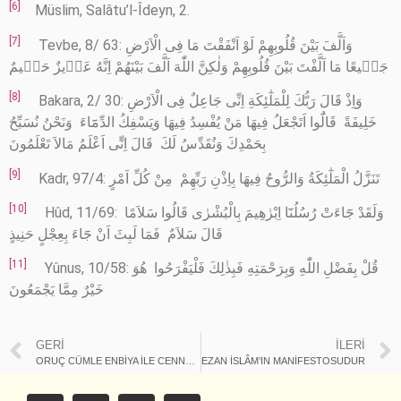
[6]
Müslim, Salâtu’l-Îdeyn, 2.
[7]
Tevbe, 8/ 63: وَاَلَّفَ بَيْنَ قُلُوبِهِمْ لَوْ اَنْفَقْتَ مَا فِى الْاَرْضِ
جَمٖيعًا مَا اَلَّفْتَ بَيْنَ قُلُوبِهِمْ وَلٰكِنَّ اللّٰهَ اَلَّفَ بَيْنَهُمْ اِنَّهُ عَزٖيزٌ حَكٖيمٌ
[8]
Bakara, 2/ 30: ﻭَﺍِﺫْ ﻗَﺎﻝَ ﺭَﺑُّﻚَ ﻟِﻠْﻤَﻠٰٓﺌِﻜَﺔِ ﺍِﻧِّﻰ ﺟَﺎﻋِﻞٌ ﻓِﻰ ﺍﻟْﺎَﺭْﺽِ
ﺧَﻠِﻴﻔَﺔً ﻗَﺎﻟُٓﻮﺍ ﺍَﺗَﺠْﻌَﻞُ ﻓِﻴﻬَﺎ ﻣَﻦْ ﻳُﻔْﺴِﺪُ ﻓِﻴﻬَﺎ ﻭَﻳَﺴْﻔِﻚُ ﺍﻟﺪِّﻣَٓﺎﺀَ ﻭَﻧَﺤْﻦُ ﻧُﺴَﺒِّﺢُ
ﺑِﺤَﻤْﺪِﻙَ ﻭَﻧُﻘَﺪِّﺱُ ﻟَﻚَ ﻗَﺎﻝَ ﺍِﻧِّٓﻰ ﺍَﻋْﻠَﻢُ ﻣَﺎﻟﺎَ ﺗَﻌْﻠَﻤُﻮﻥَ
[9]
Kadr, 97/4: ﺗَﻨَﺰَّﻝُ ﺍﻟْﻤَﻠٰٓﺌِﻜَﺔُ ﻭَﺍﻟﺮُّﻭﺡُ ﻓِﻴﻬَﺎ ﺑِﺎِﺫْﻥِ ﺭَﺑِّﻬِﻢْ ﻣِﻦْ ﻛُﻞِّ ﺍَﻣْﺮٍ
[10]
Hûd, 11/69: ﻭَﻟَﻘَﺪْ ﺟَٓﺎﺀَﺕْ ﺭُﺳُﻠُﻨَٓﺎ ﺍِﺑْﺮٰﻫِﻴﻢَ ﺑِﺎﻟْﺒُﺸْﺮٰﻯ ﻗَﺎﻟُﻮﺍ ﺳَﻠﺎَﻣًﺎ
ﻗَﺎﻝَ ﺳَﻠﺎَﻡٌ ﻓَﻤَﺎ ﻟَﺒِﺚَ ﺍَﻥْ ﺟَٓﺎﺀَ ﺑِﻌِﺠْﻞٍ ﺣَﻨِﻴﺬٍ
[11]
Yûnus, 10/58: ﻗُﻞْ ﺑِﻔَﻀْﻞِ ﺍﻟﻠّٰﻪِ ﻭَﺑِﺮَﺣْﻤَﺘِﻪِ ﻓَﺒِﺬٰﻟِﻚَ ﻓَﻠْﻴَﻔْﺮَﺣُﻮﺍ ﻫُﻮَ
ﺧَﻴْﺮٌ ﻣِﻤَّﺎ ﻳَﺠْﻤَﻌُﻮﻥَ
GERI
İLERI
ORUÇ CÜMLE ENBİYA İLE CENNETİN KAPISINA DOĞRU YÜRÜYÜŞTÜR
EZAN İSLÂM’IN MANİFESTOSUDUR