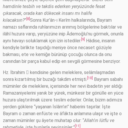
hamdinle tesbih ve takdis ederken yeryüzünde fesat
çıkaracak, orada kan dökecek insanı mı halife
[8]
kılacaksın?
”
Sonra Kur’ân-ı Kerîm halkalarında, Bayram
namazı saflarında ruhlarımızın arınmış bölgelerine baktılar ve
ilâhî huzura varıp, yeryüzüne inip Âdemoğlu’nu görmek, onunla
[9]
aynı havayı soluklamak için izin istediler.
Hâdise, insanın
kendiyle birlikte taşıdığı meniye önce necaset gözüyle
bakması, ete ve kemiğe bürünüp çocuğu olunca da onu
canından bir parça kabul edip en sevgili görmesine benziyor.
Hz. İbrahim  kendisine gelen meleklere, selâmlaşmadan
[10]
sonra kızartılmış bir buzağı takdim etmişti.
Bayram sabahı
müminler de meleklere, içerisinde her nevi ibadetin yer aldığı
Ramazaniyelerini yanık bir yürek, münkesir bir gönülle en yüce
huzura ulaştırılmak üzere teslim ederler. Onlar, bizim adımıza
yerden göklere “yaşanan İslâm’ın” haberini taşırlar. İşte
Bayram o zaman enfüste ve âfâkta anlamına ulaşır ve işte o
zaman müminler şu âyete muhatap olur: “
Allah’ın lütfu ve
[11]
rahmetiyle, işte bunlarla sevinsinler.
”