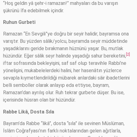
“Hoş geldin yâ şehr-i ramazan!” mahyaları da bu varışın
şükrünü îfa edebilmek içindir.
Ruhun Gurbeti
Ramazan “En Sevgili”ye doğru bir seyir halidir; bayramsa ona
varıştır. Bu yüzden sâlik/yolcu, bayramda seyir müddetinde
yaşadıklarını geride bırakmanın hüznünü yaşar. Bu, mutlak
[2]
hüzündür. Eğer sâlik seyr halinde yaşadığı sahur bereketini,
iftar sofrasında bekleyişini, saf saf olup teravihle Rabbi’ne
yönelişini, mukabelelerdeki halini, her hasenâtın yüzlerce
sevapla kıymetlendirildiği mübarek anlardaki sâir ibadetlerini
belli semboller olarak anlayıp eda ettiyse, bayram,
Ramazan’dan ayrılış olur. Ruh tekrar gurbete düşer. Bu ise,
içerisinde hüsran olan bir hüzündür.
Rabbe Likâ, Dosta Sıla
Bayram’da Rabbe “likâ”, dosta “sıla” ile sevinen Müslüman,
İslâm Coğrafyası’nın farklı noktalarından gelen ağıtlarla,