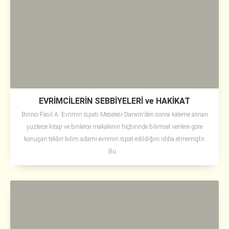
EVRİMCİLERİN SEBBİYELERİ ve HAKİKAT
Birinci Fasıl A. Evrimin İspatı Meselesi Darwin’den sonra kaleme alınan
yüzlerce kitap ve binlerce makalenin hiçbirinde bilimsel verilere göre
konuşan tekbir bilim adamı evrimin ispat edildiğini iddia etmemiştir.
Bu...