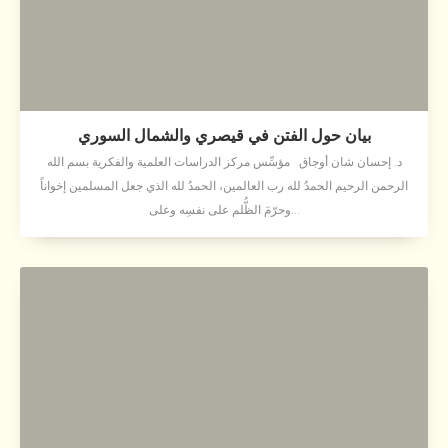
بيان حول الفتن في قيصري والشمال السوري
د. إحسان شان أوجاق مؤسِّس مركز الدراسات العلمية والفكرية بسم الله
الرحمن الرحيم الحمدُ لله رب العالمين، الحمدُ لله الذي جعل المسلمين إخواناً
وحرّمَ الظُّلم على نفسِه وعلى...