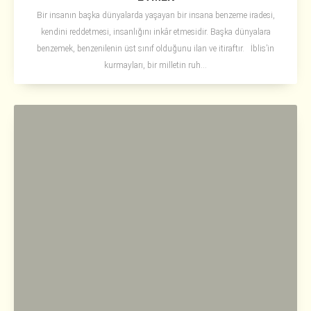
Bir insanın başka dünyalarda yaşayan bir insana benzeme iradesi,
kendini reddetmesi, insanlığını inkâr etmesidir. Başka dünyalara
benzemek, benzenilenin üst sınıf olduğunu ilan ve itiraftır. İblis’in
kurmayları, bir milletin ruh...