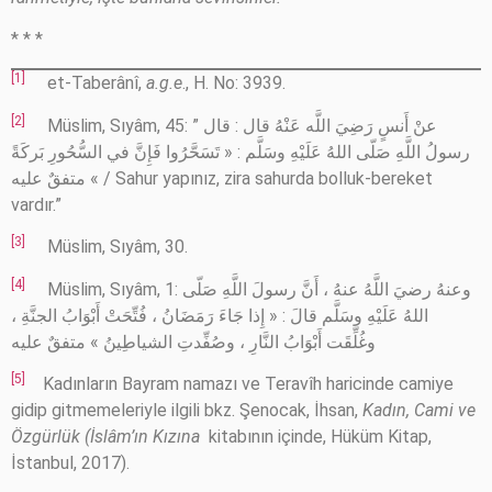
* * *
[1]
et-Taberânî,
a.g.e
., H. No: 3939.
[2]
Müslim, Sıyâm, 45: ” عنْ أَنسٍ رَضِيَ اللَّه عَنْهُ قال : قال
رسولُ اللَّهِ صَلّى اللهُ عَلَيْهِ وسَلَّم : « تَسَحَّرُوا فَإِنَّ في السُّحُورِ بَركَةً
» متفقٌ عليه / Sahur yapınız, zira sahurda bolluk-bereket
vardır.”
[3]
Müslim, Sıyâm, 30.
[4]
Müslim, Sıyâm, 1: وعنهُ رضيَ اللَّهُ عنهُ ، أَنَّ رسولَ اللَّهِ صَلّى
اللهُ عَلَيْهِ وسَلَّم قالَ : « إِذا جَاءَ رَمَضَانُ ، فُتِّحَتْ أَبْوَابُ الجنَّةِ ،
وغُلِّقَت أَبْوَابُ النَّارِ ، وصُفِّدتِ الشياطِينُ » متفقٌ عليه
[5]
Kadınların Bayram namazı ve Teravîh haricinde camiye
gidip gitmemeleriyle ilgili bkz. Şenocak, İhsan,
Kadın, Cami ve
Özgürlük (İslâm’ın Kızına
kitabının içinde, Hüküm Kitap,
İstanbul, 2017).