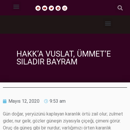
Tasavvuf Sohbetleri
Fıkıh Dersleri
Akaid Dersleri
Tefsir Dersleri
Hadis Dersleri
HAKK’A VUSLAT, ÜMMET’E
SILADIR BAYRAM
Mayıs 12, 2020
9:53 am
Gün doğar, yeryüzünü kaplayan karanlık örtü zail olur; zulmet
gider, nur gelir, gözler güneşin ziyasıyla çiçeği, çimeni görür.
Oruç da güneş gibi bir nurdur; varlığımızı örten karanlık