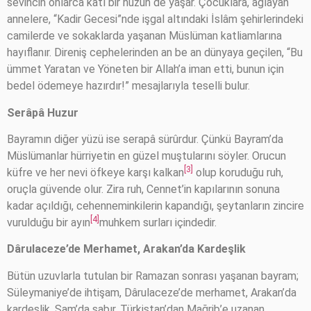
sevincin onlarca katı bir hüzün de yaşar. Çocuklara, ağlayan
annelere, “Kadir Gecesi”nde işgal altındaki İslâm şehirlerindeki
camilerde ve sokaklarda yaşanan Müslüman katliamlarına
hayıflanır. Direniş cephelerinden an be an dünyaya geçilen, “Bu
ümmet Yaratan ve Yöneten bir Allah’a iman etti, bunun için
bedel ödemeye hazırdır!” mesajlarıyla teselli bulur.
Serâpâ Huzur
Bayramın diğer yüzü ise serapâ sürûrdur. Çünkü Bayram’da
Müslümanlar hürriyetin en güzel muştularını söyler. Orucun
[3]
küfre ve her nevi öfkeye karşı kalkan
olup koruduğu ruh,
oruçla güvende olur. Zira ruh, Cennet’in kapılarının sonuna
kadar açıldığı, cehenneminkilerin kapandığı, şeytanların zincire
[4]
vurulduğu bir ayın
muhkem surları içindedir.
Dârulaceze’de Merhamet, Arakan’da Kardeşlik
Bütün uzuvlarla tutulan bir Ramazan sonrası yaşanan bayram;
Süleymaniye’de ihtişam, Dârulaceze’de merhamet, Arakan’da
kardeşlik, Şam’da sabır, Türkistan’dan Mağrib’e uzanan