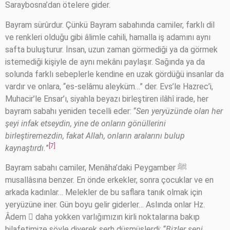
Saraybosna’dan ötelere gider.
Bayram sürûrdur. Çünkü Bayram sabahında camiler, farklı dil
ve renkleri olduğu gibi âlimle cahili, hamalla iş adamını aynı
safta buluşturur. İnsan, uzun zaman görmediği ya da görmek
istemediği kişiyle de aynı mekânı paylaşır. Sağında ya da
solunda farklı sebeplerle kendine en uzak gördüğü insanlar da
vardır ve onlara, “es-selâmu aleyküm…” der. Evs’le Hazrec’i,
Muhacir’le Ensar’ı, siyahla beyazı birleştiren ilâhî irade, her
bayram sabahı yeniden tecelli eder: “
Sen yeryüzünde olan her
şeyi infak etseydin, yine de onların gönüllerini
birleştiremezdin, fakat Allah, onların aralarını bulup
[7]
kaynaştırdı.
”
Bayram sabahı camiler, Menâha’daki Peygamber ﷺ
musallâsına benzer. En önde erkekler, sonra çocuklar ve en
arkada kadınlar… Melekler de bu saflara tanık olmak için
yeryüzüne iner. Gün boyu gelir giderler… Aslında onlar Hz.
Âdem  daha yokken varlığımızın kirli noktalarına bakıp
hilafetimize şöyle diyerek şerh düşmüşlerdi: “
Bizler seni