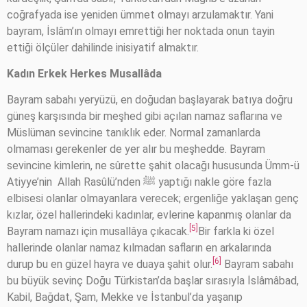
coğrafyada ise yeniden ümmet olmayı arzulamaktır. Yani
bayram, İslâm’ın olmayı emrettiği her noktada onun tayin
ettiği ölçüler dahilinde inisiyatif almaktır.
Kadın Erkek Herkes Musallâda
Bayram sabahı yeryüzü, en doğudan başlayarak batıya doğru
güneş karşısında bir meşhed gibi açılan namaz saflarına ve
Müslüman sevincine tanıklık eder. Normal zamanlarda
olmaması gerekenler de yer alır bu meşhedde. Bayram
sevincine kimlerin, ne sûrette şahit olacağı hususunda Ümm-ü
Atiyye’nin Allah Rasûlü’nden ﷺ yaptığı nakle göre fazla
elbisesi olanlar olmayanlara verecek; ergenliğe yaklaşan genç
kızlar, özel hallerindeki kadınlar, evlerine kapanmış olanlar da
[5]
Bayram namazı için musallâya çıkacak.
Bir farkla ki özel
hallerinde olanlar namaz kılmadan safların en arkalarında
[6]
durup bu en güzel hayra ve duaya şahit olur.
Bayram sabahı
bu büyük sevinç Doğu Türkistan’da başlar sırasıyla İslâmâbad,
Kabil, Bağdat, Şam, Mekke ve İstanbul’da yaşanıp