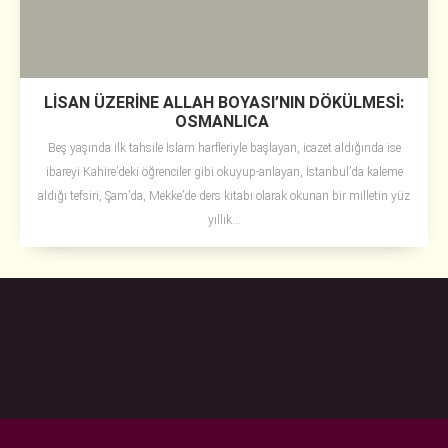
LİSAN ÜZERİNE ALLAH BOYASI’NIN DÖKÜLMESİ:
OSMANLICA
Beş yaşında ilk tahsile İslam harfleriyle başlayan, icazet aldığında ise
ibareyi Kahire’deki öğrenciler gibi okuyup-anlayan, İstanbul’da kaleme
aldığı tefsiri, Şam’da, Mekke’de ders kitabı olarak okunan bir milletin yüz
yıllık...