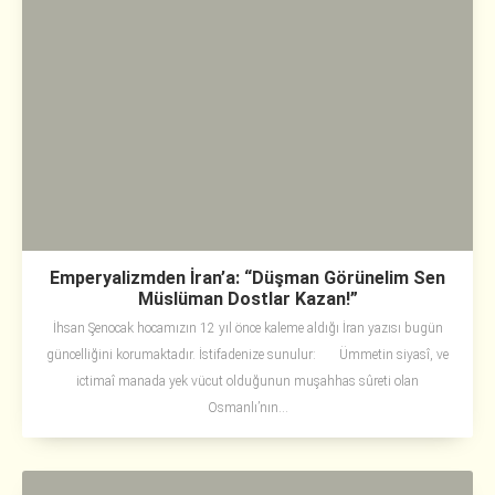
Emperyalizmden İran’a: “Düşman Görünelim Sen
Müslüman Dostlar Kazan!”
İhsan Şenocak hocamızın 12 yıl önce kaleme aldığı İran yazısı bugün
güncelliğini korumaktadır. İstifadenize sunulur: Ümmetin siyasî, ve
ictimaî manada yek vücut olduğunun muşahhas sûreti olan
Osmanlı’nın...