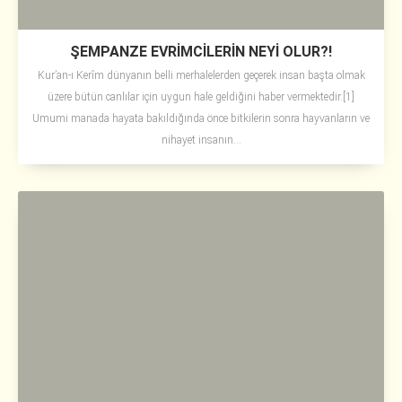
ŞEMPANZE EVRİMCİLERİN NEYİ OLUR?!
Kur’an-ı Kerîm dünyanın belli merhalelerden geçerek insan başta olmak
üzere bütün canlılar için uygun hale geldiğini haber vermektedir.[1]
Umumi manada hayata bakıldığında önce bitkilerin sonra hayvanların ve
nihayet insanın...