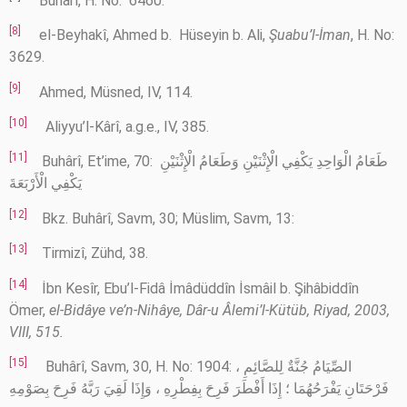
Buhârî, H. No: 6460.
[8]
el-Beyhakî, Ahmed b. Hüseyin b. Ali,
Şuabu’l-İman
, H. No:
3629.
[9]
Ahmed, Müsned, IV, 114.
[10]
Aliyyu’l-Kârî, a.g.e., IV, 385.
[11]
Buhârî, Et’ime, 70: طَعَامُ الْوَاحِدِ يَكْفِي الْإِثْنَيْنِ وَطَعَامُ الْإِثْنَيْنِ
يَكْفِي الْأَرْبَعَةَ
[12]
Bkz. Buhârî, Savm, 30; Müslim, Savm, 13:
[13]
Tirmizî, Zühd, 38.
[14]
İbn Kesîr, Ebu’l-Fidâ İmâdüddîn İsmâil b. Şihâbiddîn
Ömer,
el-Bidâye ve’n-Nihâye, Dâr-u Âlemi’l-Kütüb, Riyad, 2003,
VIII, 515.
[15]
Buhârî, Savm, 30, H. No: 1904: الصِّيَامُ جُنَّةٌ لِلصَّائِمِ ،
فَرْحَتَانِ يَفْرَحُهُمَا ؛ إِذَا أَفْطَرَ فَرِحَ بِفِطْرِهِ ، وَإِذَا لَقِيَ رَبَّهُ فَرِحَ بِصَوْمِهِ