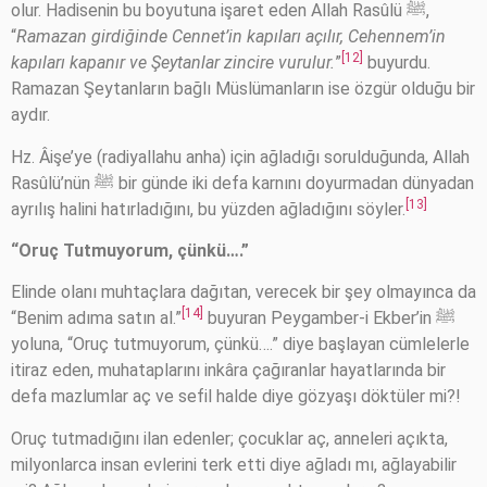
olur. Hadisenin bu boyutuna işaret eden Allah Rasûlü ﷺ,
“
Ramazan girdiğinde Cennet’in kapıları açılır, Cehennem’in
[12]
kapıları kapanır ve Şeytanlar zincire vurulur.
”
buyurdu.
Ramazan Şeytanların bağlı Müslümanların ise özgür olduğu bir
aydır.
Hz. Âişe’ye (radiyallahu anha) için ağladığı sorulduğunda, Allah
Rasûlü’nün ﷺ bir günde iki defa karnını doyurmadan dünyadan
[13]
ayrılış halini hatırladığını, bu yüzden ağladığını söyler.
“Oruç Tutmuyorum, çünkü….”
Elinde olanı muhtaçlara dağıtan, verecek bir şey olmayınca da
[14]
“Benim adıma satın al.”
buyuran Peygamber-i Ekber’in ﷺ
yoluna, “Oruç tutmuyorum, çünkü….” diye başlayan cümlelerle
itiraz eden, muhataplarını inkâra çağıranlar hayatlarında bir
defa mazlumlar aç ve sefil halde diye gözyaşı döktüler mi?!
Oruç tutmadığını ilan edenler; çocuklar aç, anneleri açıkta,
milyonlarca insan evlerini terk etti diye ağladı mı, ağlayabilir