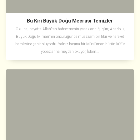
Bu Kiri Büyük Doğu Mecrası Temizler
Okulda, hayatta Allah’tan bahsetmenin yasaklandığı gün; Anadolu,
Büyük Doğu Mimarı’nın öncülüğünde muazzam bir fikir ve hareket
hamlesine şahit oluyordu. Yalnız başına bir Müslüman bütün küfür
yobazlarına meydan okuyor, İslam...