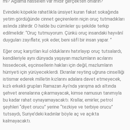
mi? Ağlama hasseleri var mıdır gerçekten onların?
Evindeki köpekle rahatlıkla ünsiyet kuran fakat sokağında
yetim gördüğünde cinnet geçirenlerin niçin oruç tutmadıkları
aslında zâhirdir. O halde bu cümleler şu şekilde terkip
edilmelidir: “Oruç tutmuyorum. Çünkü oruç insandaki hayvânî
duyguları zayıflatır, yok eder, beni sâfî bir insan yapar. ”
Eğer oruç karşıtları kul olduklarını hatırlayıp oruç tutsalardı,
kendileriyle aynı dünyada yaşayan mazlumların acılarını
hissedecek, eşcinsellerin hakları için değil, mazlumların
hürriyeti için yürüyeceklerdi. Ekranlar reyting uğruna cinselliği
istismar ederek milletin kızlarını adalara davet etmeyecek,
kızlı erkekli grupları Ramazan Ayı’nda yarışma adı altında
şehvet arenalarına çıkarmayacak, kimse namusun tanımıyla
bu kadar rahat oynayamayacaktı. Krallar, emirler, petrol
şeyhleri “diyet orucu” yerine “tezkiye ve terbiye orucu”
tutsaydı, Suriye’deki kadınlar böyle aç ve açıkta
kalmayacaktı.