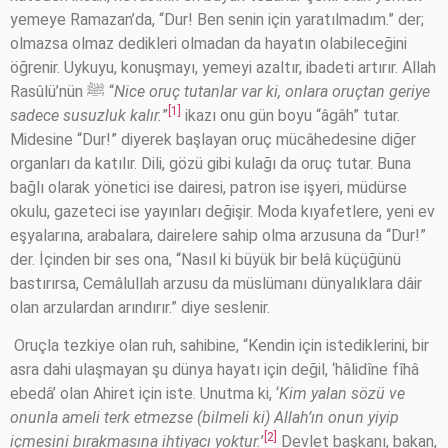
yemeye Ramazan’da, “Dur! Ben senin için yaratılmadım.” der;
olmazsa olmaz dedikleri olmadan da hayatın olabileceğini
öğrenir. Uykuyu, konuşmayı, yemeyi azaltır, ibadeti artırır. Allah
Rasûlü’nün ﷺ “
Nice oruç tutanlar var ki, onlara oruçtan geriye
[1]
sadece susuzluk kalır.
”
ikazı onu gün boyu “âgâh” tutar.
Midesine “Dur!” diyerek başlayan oruç mücâhedesine diğer
organları da katılır. Dili, gözü gibi kulağı da oruç tutar. Buna
bağlı olarak yönetici ise dairesi, patron ise işyeri, müdürse
okulu, gazeteci ise yayınları değişir. Moda kıyafetlere, yeni ev
eşyalarına, arabalara, dairelere sahip olma arzusuna da “Dur!”
der. İçinden bir ses ona, “Nasıl ki büyük bir belâ küçüğünü
bastırırsa, Cemâlullah arzusu da müslümanı dünyalıklara dâir
olan arzulardan arındırır.” diye seslenir.
Oruçla tezkiye olan ruh, sahibine, “Kendin için istediklerini, bir
asra dahi ulaşmayan şu dünya hayatı için değil, ‘hâlidîne fîhâ
ebedâ’ olan Ahiret için iste. Unutma ki, ‘
Kim yalan sözü ve
onunla ameli terk etmezse (bilmeli ki) Allah’ın onun yiyip
[2]
içmesini bırakmasına ihtiyacı yoktur.
’
Devlet başkanı, bakan,