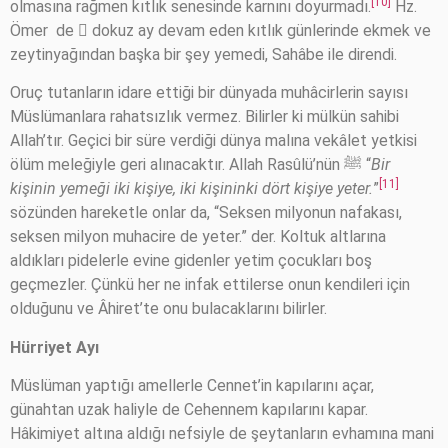
[10]
olmasına rağmen kıtlık senesinde karnını doyurmadı.
Hz.
Ömer de  dokuz ay devam eden kıtlık günlerinde ekmek ve
zeytinyağından başka bir şey yemedi, Sahâbe ile direndi.
Oruç tutanların idare ettiği bir dünyada muhâcirlerin sayısı
Müslümanlara rahatsızlık vermez. Bilirler ki mülkün sahibi
Allah’tır. Geçici bir süre verdiği dünya malına vekâlet yetkisi
ölüm meleğiyle geri alınacaktır. Allah Rasûlü’nün ﷺ “
Bir
[11]
kişinin yemeği iki kişiye, iki kişininki dört kişiye yeter.
”
sözünden hareketle onlar da, “Seksen milyonun nafakası,
seksen milyon muhacire de yeter.” der. Koltuk altlarına
aldıkları pidelerle evine gidenler yetim çocukları boş
geçmezler. Çünkü her ne infak ettilerse onun kendileri için
olduğunu ve Âhiret’te onu bulacaklarını bilirler.
Hürriyet Ayı
Müslüman yaptığı amellerle Cennet’in kapılarını açar,
günahtan uzak haliyle de Cehennem kapılarını kapar.
Hâkimiyet altına aldığı nefsiyle de şeytanların evhamına mani