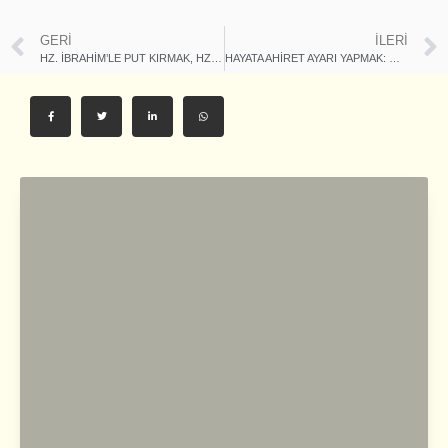
GERI
İLERI
HZ. İBRAHİM’LE PUT KIRMAK, HZ. MUHAMMED’LE ﷺ AYNI SAFTA DURMAKTIR ORUÇ[1]
HAYATA AHİRET AYARI YAPMAK: ORUÇ