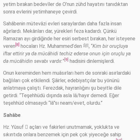
yetim bırakan bedevîler de O’nun zühd hayatını tanıdıktan
sonra evlerini yetimhaneye çevirdi.
Sahâbenin mütevâzi evleri saraylardan daha fazla insan
ağırlardı. Mekânları dar, yürekleri feza kadardı. Çünkü
Ramazan ayı girdiğinde her esiri serbest bırakan, her isteyene
[8]
veren
hocaları Hz. Muhammed’den ﷺ, “
Kim bir oruçluya
iftar ettirir ya da mücâhidi techiz ederse onun için oruçlu ya
[9]
da mücâhidin sevabı vardır.
”
hadisini dinlemişlerdi.
Onun kereminden hem muâsırları hem de sonraki asırlardaki
bağlıları çok etkilendi. Şâirler, edebiyatçılar bu yönünü
anlatmaya çalıştı. Ferezdak, hayranlığını şu beyitle dile
getirdi. “Teşehhüdü dışında asla lâ/hayır demedi. Eğer
teşehhüd olmasaydı “lâ”sı neam/evet, olurdu.”
Sahâbe
Hz. Yûsuf  açları ve fakirleri unutmamak, yoklukta ve
sıkıntıda onlara benzemek için pek çok yiyeceğe sahip