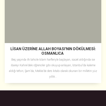
LİSAN ÜZERİNE ALLAH BOYASI’NIN DÖKÜLMESİ:
OSMANLICA
Beş yaşında ilk tahsile İslam harfleriyle başlayan, icazet aldığında ise
ibareyi Kahire’deki öğrenciler gibi okuyup-anlayan, İstanbul’da kaleme
aldığı tefsiri, Şam’da, Mekke’de ders kitabı olarak okunan bir milletin yüz
yıllık...