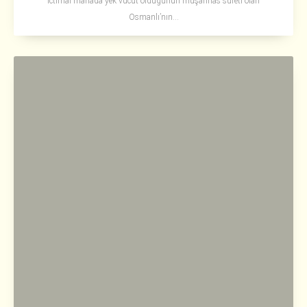
ictimaî manada yek vücut olduğunun muşahhas sûreti olan
Osmanlı’nın...