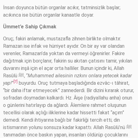
İnsan doyunca bütün organlar acıkır, tatminsizlik başlar;
acıkınca ise bütün organlar kanaatle doyar.
Ümmet’e Sahip Çıkmak
Oruç; fakiri anlamak, mustazafla zihnen birlikte olmaktır.
Ramazan ise infak ve hürriyet ayıdır. On bir ay var olandan
verenler, Ramazan’da yoktan da vermeyi öğrenirler. Fakire
dağıtmak için borçlanır, fakirin su akıtan çatısını tamir, yıkılan
duvarını inşâ için el açar orta halliler. Bunun içindir ki, Allah
Rasûlü ﷺ, “
Muhammed ailesinin rızkını onlara yetecek kadar
[7]
yap!
”
buyurdu. Oruç tutmaya başladığında ezvâc-ı tâhirat,
“bir daha iftar etmeyecek” zannederdi. Bir dizini kırarak oturur,
sofradan doymadan kalkardı. Hz. Âişe (radiyallahu anha) onun
o günlerini hatırlayıp da ağlardı. Âlemlere rahmet oluşunun
tecellisi olarak açlığı iliklerine kadar hissetti fakat “açım”
demedi. Kendi ihtiyarına bağlı bir fakirliği tercih etti; din
istismarının yolunu sonsuza kadar kapattı. Allah Rasûlü’nü ﷺ
tanımadan önce baskın yapan, insanları öldürüp çocuklarını