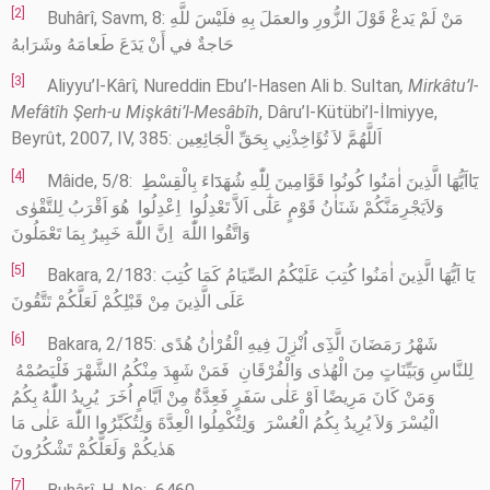
[2]
Buhârî, Savm, 8: مَنْ لَمْ يَدعْ قَوْلَ الزُّورِ والعمَلَ بِهِ فلَيْسَ للَّهِ
حَاجةٌ في أَنْ يَدَعَ طَعامَهُ وشَرَابهُ
[3]
Aliyyu’l-Kârî
,
Nureddin Ebu’l-Hasen Ali b. Sultan
,
Mirkâtu’l-
Mefâtîh Şerh-u Mişkâti’l-Mesâbîh
, Dâru’l-Kütübi’l-İlmiyye,
Beyrût, 2007, IV, 385: اَللَّهُمَّ لاَ تُؤَاخِذْنِي بِحَقِّ الْجَائِعِين
[4]
Mâide, 5/8: ﻳَٓﺎﺍَﻳُّﻬَﺎ ﺍﻟَّﺬِﻳﻦَ ﺍٰﻣَﻨُﻮﺍ ﻛُﻮﻧُﻮﺍ ﻗَﻮَّﺍﻣِﻴﻦَ ﻟِﻠّٰﻪِ ﺷُﻬَﺪَٓﺍﺀَ ﺑِﺎﻟْﻘِﺴْﻂِ
ﻭَﻟﺎَﻳَﺠْﺮِﻣَﻨَّﻜُﻢْ ﺷَﻨَﺎٰﻥُ ﻗَﻮْﻡٍ ﻋَﻠٰٓﻰ ﺍَﻟﺎَّ ﺗَﻌْﺪِﻟُﻮﺍ ﺍِﻋْﺪِﻟُﻮﺍ ﻫُﻮَ ﺍَﻗْﺮَﺏُ ﻟِﻠﺘَّﻘْﻮٰﻯ
ﻭَﺍﺗَّﻘُﻮﺍ ﺍﻟﻠّٰﻪَ ﺍِﻥَّ ﺍﻟﻠّٰﻪَ ﺧَﺒِﻴﺮٌ ﺑِﻤَﺎ ﺗَﻌْﻤَﻠُﻮﻥَ
[5]
Bakara, 2/183: ﻳَٓﺎ ﺍَﻳُّﻬَﺎ ﺍﻟَّﺬِﻳﻦَ ﺍٰﻣَﻨُﻮﺍ ﻛُﺘِﺐَ ﻋَﻠَﻴْﻜُﻢُ ﺍﻟﺼِّﻴَﺎﻡُ ﻛَﻤَﺎ ﻛُﺘِﺐَ
ﻋَﻠَﻰ ﺍﻟَّﺬِﻳﻦَ ﻣِﻦْ ﻗَﺒْﻠِﻜُﻢْ ﻟَﻌَﻠَّﻜُﻢْ ﺗَﺘَّﻘُﻮﻥَ
[6]
Bakara, 2/185: ﺷَﻬْﺮُ ﺭَﻣَﻀَﺎﻥَ ﺍﻟَّﺬِٓﻯ ﺍُﻧْﺰِﻝَ ﻓِﻴﻪِ ﺍﻟْﻘُﺮْﺍٰﻥُ ﻫُﺪًﻯ
ﻟِﻠﻨَّﺎﺱِ ﻭَﺑَﻴِّﻨَﺎﺕٍ ﻣِﻦَ ﺍﻟْﻬُﺪٰﻯ ﻭَﺍﻟْﻔُﺮْﻗَﺎﻥِ ﻓَﻤَﻦْ ﺷَﻬِﺪَ ﻣِﻨْﻜُﻢُ ﺍﻟﺸَّﻬْﺮَ ﻓَﻠْﻴَﺼُﻤْﻪُ
ﻭَﻣَﻦْ ﻛَﺎﻥَ ﻣَﺮِﻳﻀًﺎ ﺍَﻭْ ﻋَﻠٰﻰ ﺳَﻔَﺮٍ ﻓَﻌِﺪَّﺓٌ ﻣِﻦْ ﺍَﻳَّﺎﻡٍ ﺍُﺧَﺮَ ﻳُﺮِﻳﺪُ ﺍﻟﻠّٰﻪُ ﺑِﻜُﻢُ
ﺍﻟْﻴُﺴْﺮَ ﻭَﻟﺎَ ﻳُﺮِﻳﺪُ ﺑِﻜُﻢُ ﺍﻟْﻌُﺴْﺮَ ﻭَﻟِﺘُﻜْﻤِﻠُﻮﺍ ﺍﻟْﻌِﺪَّﺓَ ﻭَﻟِﺘُﻜَﺒِّﺮُﻭﺍ ﺍﻟﻠّٰﻪَ ﻋَﻠٰﻰ ﻣَﺎ
ﻫَﺪٰﻳﻜُﻢْ ﻭَﻟَﻌَﻠَّﻜُﻢْ ﺗَﺸْﻜُﺮُﻭﻥَ
[7]