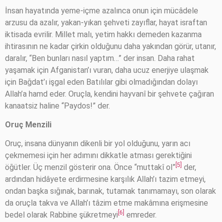
İnsan hayatında yeme-içme azalınca onun için mücâdele
arzusu da azalır, yakan-yıkan şehveti zayıflar, hayat israftan
iktisada evrilir. Millet malı, yetim hakkı demeden kazanma
ihtirasının ne kadar çirkin olduğunu daha yakından görür, utanır,
daralır, “Ben bunları nasıl yaptım…” der insan. Daha rahat
yaşamak için Afganistan’ı vuran, daha ucuz enerjiye ulaşmak
için Bağdat’ı işgal eden Batılılar gibi olmadığından dolayı
Allah’a hamd eder. Oruçla, kendini hayvanî bir şehvete çağıran
kanaatsiz haline “Paydos!” der.
Oruç Menzili
Oruç, insana dünyanın dikenli bir yol olduğunu, yarın acı
çekmemesi için her adımını dikkatle atması gerektiğini
[5]
öğütler. Üç menzil gösterir ona. Önce “muttakî ol”
der,
ardından hidâyete erdirmesine karşılık Allah’ı tazim etmeyi,
ondan başka sığınak, barınak, tutamak tanımamayı, son olarak
da oruçla takva ve Allah’ı tâzim etme makâmına erişmesine
[6]
bedel olarak Rabbine şükretmeyi
emreder.