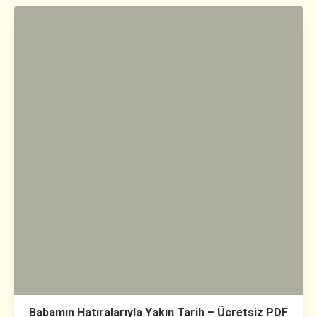
Babamın Hatıralarıyla Yakın Tarih – Ücretsiz PDF