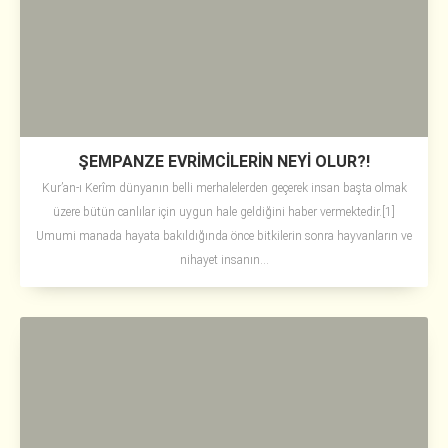
ŞEMPANZE EVRİMCİLERİN NEYİ OLUR?!
Kur’an-ı Kerîm dünyanın belli merhalelerden geçerek insan başta olmak
üzere bütün canlılar için uygun hale geldiğini haber vermektedir.[1]
Umumi manada hayata bakıldığında önce bitkilerin sonra hayvanların ve
nihayet insanın...