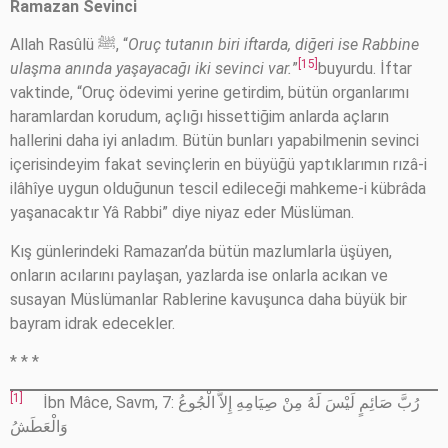
Ramazan Sevinci
Allah Rasûlü ﷺ, “
Oruç tutanın biri iftarda, diğeri ise Rabbine
[15]
ulaşma anında yaşayacağı iki sevinci var.
”
buyurdu. İftar
vaktinde, “Oruç ödevimi yerine getirdim, bütün organlarımı
haramlardan korudum, açlığı hissettiğim anlarda açların
hallerini daha iyi anladım. Bütün bunları yapabilmenin sevinci
içerisindeyim fakat sevinçlerin en büyüğü yaptıklarımın rızâ-i
ilâhîye uygun olduğunun tescil edileceği mahkeme-i kübrâda
yaşanacaktır Yâ Rabbi” diye niyaz eder Müslüman.
Kış günlerindeki Ramazan’da bütün mazlumlarla üşüyen,
onların acılarını paylaşan, yazlarda ise onlarla acıkan ve
susayan Müslümanlar Rablerine kavuşunca daha büyük bir
bayram idrak edecekler.
* * *
[1]
İbn Mâce, Savm, 7: رُبَّ صَائِمٍ لَيْسَ لَهُ مِنْ صِيَامِهِ إِلاَّ الْجُوعُ
وَالْعَطَشُ