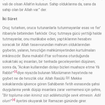
vali de olsan Allah’ın kulusun. Sahip olduklarına da, sana da
sahip olan bir Allah var.” der.
İki Sûret
Oruç tutarken, oruca tutunanlarla tutunmayanlar esas ve fer’
itibariyle birbirinden farklıdır. Oruç tutmaya gücü yettiği halde
tutmayanlar, onu murâkabe eden, yaptıklarının hesabını
soracak bir Allah tasavvurundan mahrum olduklarından
gıybetin, yalanın, hırsızlığın mahkûmiyetinden kurtulmaları
imkânsızdır. Buna mukabil iftar sofrasına oturduğunda
sokaktaki aç insanları, bir tenhada geceleyenleri düşünen;
sonra da, “Acıkan kullarından dolayı bizleri muahaze etme Yâ
[3]
Rabbi!”
diye niyazda bulunan Müslümanın hayatında ne
gıybet ne de hırsızlık olur. Allah Rasûlü ﷺ Mekke
sokaklarında işkence gören Sahâbenin fetih esnasında şahsi
duygularına yenik düşüp insanlara zarar vermemesi için şehre,
“
Bir topluma olan kininiz sizi adâletsizliğe sevk etmesin. Adil
[4]
olun
!”
âyetini okuyarak bir Ramazan gününde girer.