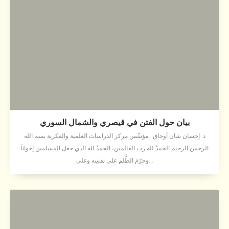
بيان حول الفتن في قيصري والشمال السوري
د. إحسان شان أوجاق مؤسِّس مركز الدراسات العلمية والفكرية بسم الله
الرحمن الرحيم الحمدُ لله رب العالمين، الحمدُ لله الذي جعل المسلمين إخواناً
وحرّمَ الظُّلم على نفسِه وعلى...