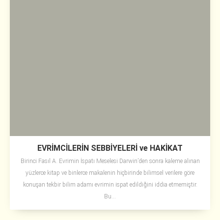
EVRİMCİLERİN SEBBİYELERİ ve HAKİKAT
Birinci Fasıl A. Evrimin İspatı Meselesi Darwin’den sonra kaleme alınan
yüzlerce kitap ve binlerce makalenin hiçbirinde bilimsel verilere göre
konuşan tekbir bilim adamı evrimin ispat edildiğini iddia etmemiştir.
Bu...