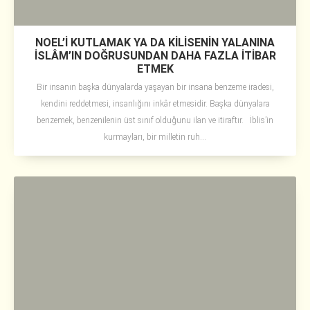
NOEL’İ KUTLAMAK YA DA KİLİSENİN YALANINA
İSLÂM’IN DOĞRUSUNDAN DAHA FAZLA İTİBAR
ETMEK
Bir insanın başka dünyalarda yaşayan bir insana benzeme iradesi,
kendini reddetmesi, insanlığını inkâr etmesidir. Başka dünyalara
benzemek, benzenilenin üst sınıf olduğunu ilan ve itiraftır. İblis’in
kurmayları, bir milletin ruh...