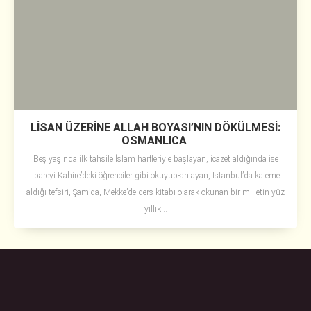
LİSAN ÜZERİNE ALLAH BOYASI’NIN DÖKÜLMESİ:
OSMANLICA
Beş yaşında ilk tahsile İslam harfleriyle başlayan, icazet aldığında ise
ibareyi Kahire’deki öğrenciler gibi okuyup-anlayan, İstanbul’da kaleme
aldığı tefsiri, Şam’da, Mekke’de ders kitabı olarak okunan bir milletin yüz
yıllık...