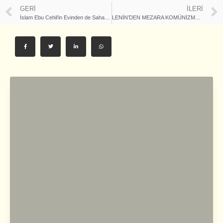
GERI
İLERI
İslam Ebu Cehil’in Evinden de Sahabi Çıkarır (13.10.2017 – Cuma Hutbesi)
LENİN’DEN MEZARA KOMÜNİZMA KÖKLERDEN GÖKLERE İSLÂM