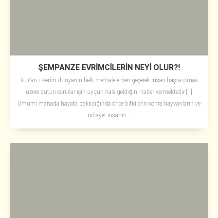
ŞEMPANZE EVRİMCİLERİN NEYİ OLUR?!
Kur’an-ı Kerîm dünyanın belli merhalelerden geçerek insan başta olmak
üzere bütün canlılar için uygun hale geldiğini haber vermektedir.[1]
Umumi manada hayata bakıldığında önce bitkilerin sonra hayvanların ve
nihayet insanın...