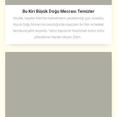
Bu Kiri Büyük Doğu Mecrası Temizler
Okulda, hayatta Allah’tan bahsetmenin yasaklandığı gün; Anadolu,
Büyük Doğu Mimarı’nın öncülüğünde muazzam bir fikir ve hareket
hamlesine şahit oluyordu. Yalnız başına bir Müslüman bütün küfür
yobazlarına meydan okuyor, İslam...