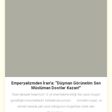
Emperyalizmden İran’a: “Düşman Görünelim Sen
Müslüman Dostlar Kazan!”
İhsan Şenocak hocamızın 12 yıl önce kaleme aldığı İran yazısı bugün
güncelliğini korumaktadır. İstifadenize sunulur: Ümmetin siyasî, ve
ictimaî manada yek vücut olduğunun muşahhas sûreti olan