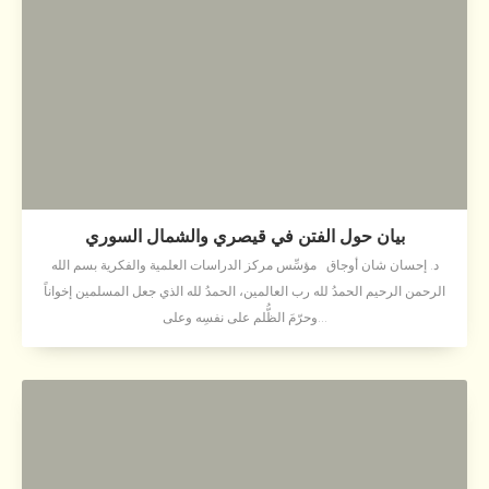
بيان حول الفتن في قيصري والشمال السوري
د. إحسان شان أوجاق مؤسِّس مركز الدراسات العلمية والفكرية بسم الله
الرحمن الرحيم الحمدُ لله رب العالمين، الحمدُ لله الذي جعل المسلمين إخواناً
وحرّمَ الظُّلم على نفسِه وعلى...