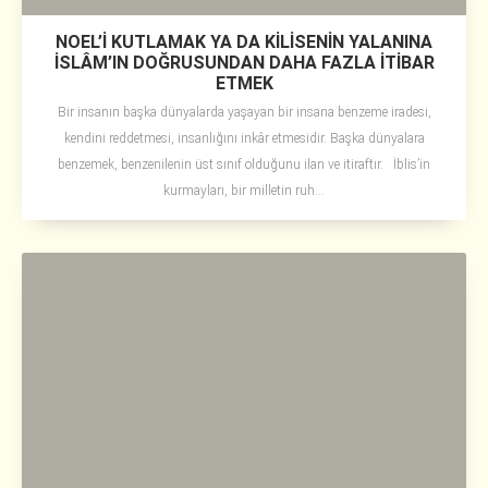
NOEL’İ KUTLAMAK YA DA KİLİSENİN YALANINA
İSLÂM’IN DOĞRUSUNDAN DAHA FAZLA İTİBAR
ETMEK
Bir insanın başka dünyalarda yaşayan bir insana benzeme iradesi,
kendini reddetmesi, insanlığını inkâr etmesidir. Başka dünyalara
benzemek, benzenilenin üst sınıf olduğunu ilan ve itiraftır. İblis’in
kurmayları, bir milletin ruh...