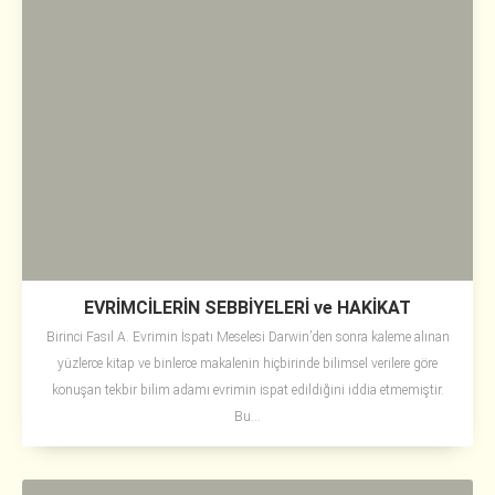
EVRİMCİLERİN SEBBİYELERİ ve HAKİKAT
Birinci Fasıl A. Evrimin İspatı Meselesi Darwin’den sonra kaleme alınan
yüzlerce kitap ve binlerce makalenin hiçbirinde bilimsel verilere göre
konuşan tekbir bilim adamı evrimin ispat edildiğini iddia etmemiştir.
Bu...