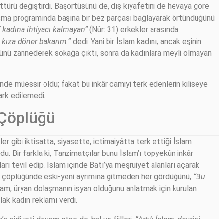
ttürü değiştirdi. Başörtüsünü de, dış kıyafetini de hevaya göre
 yarışma programında başına bir bez parçası bağlayarak örtündüğünü
e / kadına ihtiyacı kalmayan”
(Nûr: 31) erkekler arasında
 kıza döner bakarım.”
dedi. Yani bir İslam kadını, ancak eşinin
ğünü zannederek sokağa çıktı, sonra da kadınlara meyli olmayan
nde müessir oldu; fakat bu inkâr camiyi terk edenlerin kiliseye
ark edilemedi.
 Çöplüğü
r gibi iktisatta, siyasette, ictimaiyâtta terk ettiği İslam
du. Bir farkla ki, Tanzimatçılar bunu İslam’ı topyekûn inkâr
rı tevil edip, İslam içinde Batı’ya meşruiyet alanları açarak
 da çöplüğünde eski-yeni ayrımına gitmeden her gördüğünü,
“Bu
aram, üryan dolaşmanın isyan olduğunu anlatmak için kurulan
lak kadın reklamı verdi.