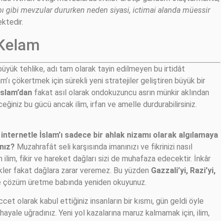
bı gibi mevzular dururken neden siyasi, ictimai alanda müessir
ktedir.
 Kelam
üyük tehlike, adı tam olarak tayin edilmeyen bu irtidât
m’ı çökertmek için sürekli yeni stratejiler geliştiren büyük bir
İslam’dan
fakat asıl olarak ondokuzuncu asrın münkir aklından
ğiniz bu gücü ancak ilim, irfan ve amelle durdurabilirsiniz.
e internetle İslam’ı sadece bir ahlak nizamı olarak algılamaya
ınız?
Muzahrafât seli karşısında imanınızı ve fikrinizi nasıl
ilim, fikir ve hareket dağları sizi de muhafaza edecektir. İnkâr
sürükler fakat dağlara zarar veremez. Bu yüzden
Gazzali’yi, Razi’yi,
 çözüm üretme babında yeniden okuyunuz.
t olarak kabul ettiğiniz insanların bir kısmı, gün geldi öyle
ı hayale uğradınız. Yeni yol kazalarına maruz kalmamak için, ilim,