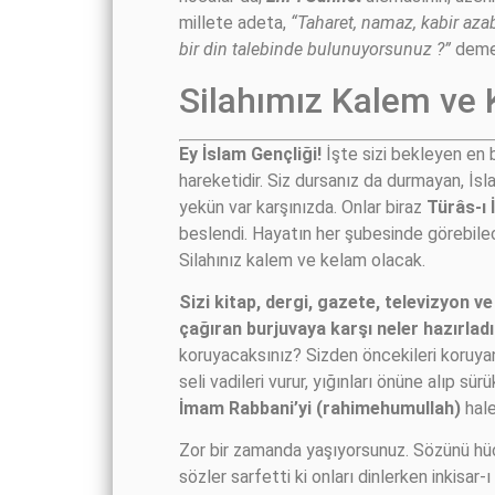
millete adeta,
“Taharet, namaz, kabir aza
bir din talebinde bulunuyorsunuz ?”
deme
Silahımız Kalem ve
Ey İslam Gençliği!
İşte sizi bekleyen en b
hareketidir. Siz dursanız da durmayan, İsla
yekün var karşınızda. Onlar biraz
Türâs-ı 
beslendi. Hayatın her şubesinde görebilece
Silahınız kalem ve kelam olacak.
Sizi kitap, dergi, gazete, televizyon v
çağıran burjuvaya karşı neler hazırlad
koruyacaksınız? Sizden öncekileri koruyan 
seli vadileri vurur, yığınları önüne alıp 
İmam Rabbani’yi (rahimehumullah)
hale
Zor bir zamanda yaşıyorsunuz. Sözünü hücce
sözler sarfetti ki onları dinlerken inkisar-