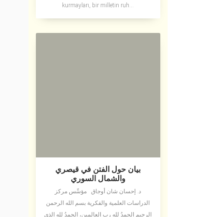
kurmayları, bir milletin ruh...
بيان حول الفتن في قيصري
والشمال السوري
د. إحسان شان أوجاق مؤسِّس مركز
الدراسات العلمية والفكرية بسم الله الرحمن
الرحيم الحمدُ لله رب العالمين، الحمدُ لله الذي