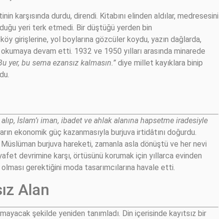
inin karşısında durdu, direndi. Kitabını elinden aldılar, medresesini
durduğu yeri terk etmedi. Bir düştüğü yerden bin
köy girişlerine, yol boylarına gözcüler koydu, yazın dağlarda,
im okumaya devam etti. 1932 ve 1950 yılları arasında minarede
Bu yer, bu sema ezansız kalmasın.”
diye millet kayıklara binip
du.
alıp, İslam’ı iman, ibadet ve ahlak alanına hapsetme iradesiyle
rın ekonomik güç kazanmasıyla burjuva irtidâtını doğurdu.
an Müslüman burjuva hareketi, zamanla asla dönüştü ve her nevi
yafet devrimine karşı, örtüsünü korumak için yıllarca evinden
l olması gerektiğini moda tasarımcılarına havale etti.
sız Alan
mayacak şekilde yeniden tanımladı. Din içerisinde kayıtsız bir