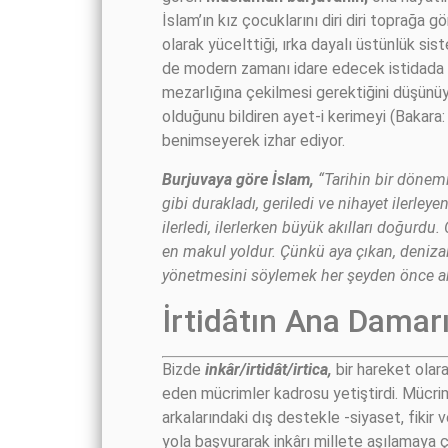
İslam’ın kız çocuklarını diri diri toprağa
olarak yücelttiği, ırka dayalı üstünlük sis
de modern zamanı idare edecek istidada 
mezarlığına çekilmesi gerektiğini düşünüy
olduğunu bildiren ayet-i kerimeyi (Bakara
benimseyerek izhar ediyor.
Burjuvaya göre İslam,
“Tarihin bir dönem
gibi durakladı, geriledi ve nihayet iler
ilerledi, ilerlerken büyük akılları doğurdu
en makul yoldur. Çünkü aya çıkan, denizalt
yönetmesini söylemek her şeyden önce akl
İrtidâtın Ana Damar
Bizde
inkâr/irtidât/irtica,
bir hareket olar
eden mücrimler kadrosu yetiştirdi. Mücrim
arkalarındaki dış destekle -siyaset, fikir
yola başvurarak inkârı millete aşılamaya ça