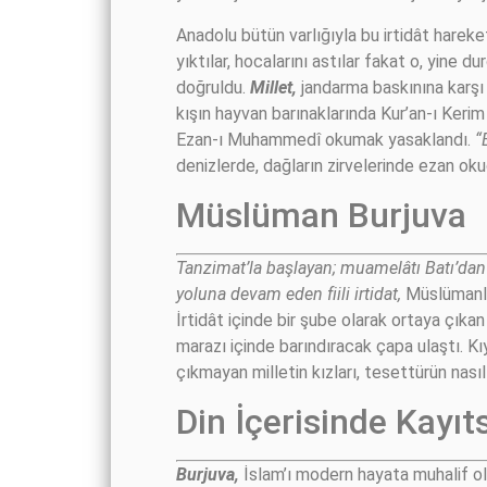
Anadolu bütün varlığıyla bu irtidât hareket
yıktılar, hocalarını astılar fakat o, yine 
doğruldu.
Millet,
jandarma baskınına karşı 
kışın hayvan barınaklarında Kur’an-ı Ker
Ezan-ı Muhammedî okumak yasaklandı.
“
denizlerde, dağların zirvelerinde ezan oku
Müslüman Burjuva
Tanzimat’la başlayan; muamelâtı Batı’dan 
yoluna devam eden fiili irtidat,
Müslümanla
İrtidât içinde bir şube olarak ortaya çık
marazı içinde barındıracak çapa ulaştı. Kı
çıkmayan milletin kızları, tesettürün nası
Din İçerisinde Kayıt
Burjuva,
İslam’ı modern hayata muhalif ol