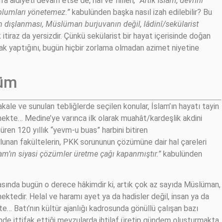
’a aidiyeti devam etse de, hal ve fiilleri
, “Artık İslam, devrini
lumları yönetemez.”
kabulünden başka nasıl izah edilebilir? Bu
an dışlanması, Müslüman burjuvanın değil, lâdinî/sekülarist
 itiraz da yersizdir. Çünkü sekülarist bir hayat içerisinde doğan
ak yaptığını, bugün hiçbir zorlama olmadan azimet niyetine
züm
ale ve sunulan tebliğlerde seçilen konular, İslam’ın hayatı tayin
mekte… Medine’ye varınca ilk olarak muahât/kardeşlik akdini
süren 120 yıllık “yevm-u buas” harbini bitiren
ulunan fakültelerin, PKK sorununun çözümüne dair hal çareleri
lam’ın siyasi çözümler üretme çağı kapanmıştır.”
kabulünden
yasında bugün o derece hâkimdir ki, artık çok az sayıda Müslüman,
ktedir. Helal ve haramı ayet ya da hadisler değil, insan ya da
te… Batı’nın kültür ajanlığı kadrosunda gönüllü çalışan bazı
nde ittifak ettiği mevzularda ihtilaf üretip gündem oluşturmakta,