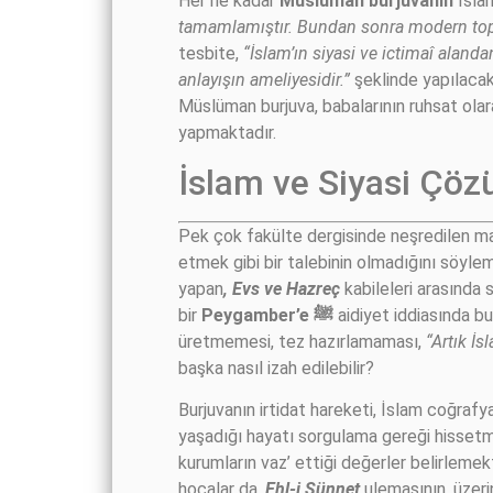
Her ne kadar
Müslüman burjuvanın
İslam
tamamlamıştır. Bundan sonra modern top
tesbite,
“İslam’ın siyasi ve ictimaî aland
anlayışın ameliyesidir.”
şeklinde yapılacak
Müslüman burjuva, babalarının ruhsat olar
yapmaktadır.
İslam ve Siyasi Çö
Pek çok fakülte dergisinde neşredilen mak
etmek gibi bir talebinin olmadığını söyle
yapan
, Evs ve Hazreç
kabileleri arasında 
bir
Peygamber’e
ﷺ
aidiyet iddiasında b
üretmemesi, tez hazırlamaması,
“Artık İs
başka nasıl izah edilebilir?
Burjuvanın irtidat hareketi, İslam coğraf
yaşadığı hayatı sorgulama gereği hissetme
kurumların vaz’ ettiği değerler belirlemek
hocalar da,
Ehl-i Sünnet
ulemasının, üzeri