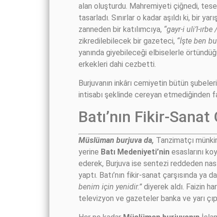
alan oluşturdu. Mahremiyeti çiğnedi, tese
tasarladı. Sınırlar o kadar aşıldı ki, bir
zanneden bir katılımcıya,
“gayr-i uli’l-ırb
zikredilebilecek bir gazeteci,
“İşte ben bu
yanında giyebileceği elbiselerle örtündü
erkekleri dahi cezbetti.
Burjuvanın inkârı cemiyetin bütün şubeleri
intisabı şeklinde cereyan etmediğinden f
Batı’nın Fikir-Sanat
Müslüman burjuva da,
Tanzimatçı münkirle
yerine
Batı Medeniyeti’nin
esaslarını koy
ederek, Burjuva ise sentezi reddeden nasla
yaptı. Batı’nın fikir-sanat çarşısında ya
benim için yenidir.”
diyerek aldı. Faizin h
televizyon ve gazeteler banka ve yarı çıp