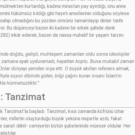
 gömülmekten kurtardığı, kadına mirastan pay ayırdığı, onu anne
temini hükümsüz kıldığı gibi hayırlı amellerinin olduğunu söylese
sahip olmadığını bu yüzden ömrünü tamamlayıp dinler tarihi
or. Bu düşünceyi bazen iki kadının bir erkek şahide denk
: 282) inkâr ederek, bazen de nassa muhalif bir yaşam tarzını
inde doğdu, gelişti, muhteşem zamanları oldu sonra ideolojiler
leyen zamana ayak uyduramadı, hayattan koptu. Buna mukabil zaman
. Onlar dünyayı yeniden inşa etti. O büyük akılları referans almak,
ıyla suyun dibinde giden, bilgi çağını kuran insanı İslam’ın
a hürmetsizliktir.”
ı: Tanzimat
ak Tanzimat’la başladı. Tanzimat, kısa zamanda küfrünü izhar
ler, milletin oluşturduğu büyük yekûna nispetle azdı; fakat
 ve sanat dâhil- cemiyetin bütün şubelerinde müessir oldular. Her
lıştılar.