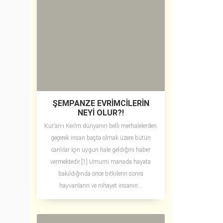
ŞEMPANZE EVRİMCİLERİN
NEYİ OLUR?!
Kur’an-ı Kerîm dünyanın belli merhalelerden
geçerek insan başta olmak üzere bütün
canlılar için uygun hale geldiğini haber
vermektedir.[1] Umumi manada hayata
bakıldığında önce bitkilerin sonra
hayvanların ve nihayet insanın...