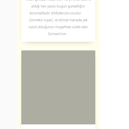
aldığı İran yazısı bugün güncelliğini
korumaktadır. İstifadenize sunulur:
Ümmetin siyasî, ve ictimaî manada yek
vücut olduğunun muşahhas sûreti olan
Osmanlı’nın...