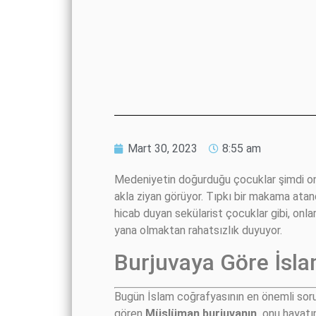
Mart 30, 2023
8:55 am
Medeniyetin doğurduğu çocuklar şimdi onu
akla ziyan görüyor. Tıpkı bir makama ata
hicab duyan sekülarist çocuklar gibi, onla
yana olmaktan rahatsızlık duyuyor.
Burjuvaya Göre İsl
Bugün İslam coğrafyasının en önemli soru
gören
Müslüman burjuvanın,
onu hayatın