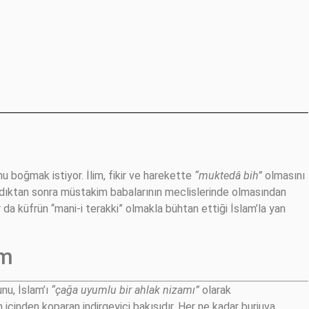
 boğmak istiyor. İlim, fikir ve harekette
“muktedâ bih”
olmasını
ndıktan sonra müstakim babalarının meclislerinde olmasından
r da küfrün “mani-i terakki” olmakla bühtan ettiği İslam’la yan
am
nu, İslam’ı
“çağa uyumlu bir ahlak nizamı”
olarak
 içinden koparan indirgeyici bakışıdır. Her ne kadar burjuva,