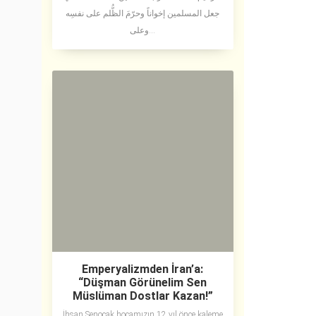
جعل المسلمين إخواناً وحرّمَ الظُّلم على نفسِه
وعلى...
Emperyalizmden İran’a:
“Düşman Görünelim Sen
Müslüman Dostlar Kazan!”
İhsan Şenocak hocamızın 12 yıl önce kaleme