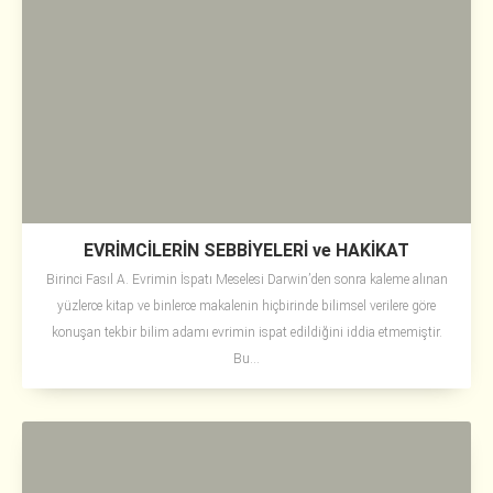
EVRİMCİLERİN SEBBİYELERİ ve HAKİKAT
Birinci Fasıl A. Evrimin İspatı Meselesi Darwin’den sonra kaleme alınan
yüzlerce kitap ve binlerce makalenin hiçbirinde bilimsel verilere göre
konuşan tekbir bilim adamı evrimin ispat edildiğini iddia etmemiştir.
Bu...