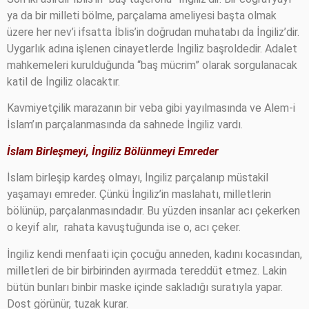
ya da bir milleti bölme, parçalama ameliyesi başta olmak
üzere her nev’i ifsatta İblis’in doğrudan muhatabı da İngiliz’dir.
Uygarlık adına işlenen cinayetlerde İngiliz başroldedir. Adalet
mahkemeleri kurulduğunda “baş mücrim” olarak sorgulanacak
katil de İngiliz olacaktır.
Kavmiyetçilik marazanın bir veba gibi yayılmasında ve Alem-i
İslam’ın parçalanmasında da sahnede İngiliz vardı.
İslam Birleşmeyi,
İngiliz Bölünmeyi Emreder
İslam birleşip kardeş olmayı, İngiliz parçalanıp müstakil
yaşamayı emreder. Çünkü İngiliz’in maslahatı, milletlerin
bölünüp, parçalanmasındadır. Bu yüzden insanlar acı çekerken
o keyif alır,
rahata kavuştuğunda ise o, acı çeker.
İngiliz kendi menfaati için çocuğu anneden, kadını kocasından,
milletleri de bir birbirinden ayırmada tereddüt etmez. Lakin
bütün bunları binbir maske içinde sakladığı suratıyla yapar.
Dost görünür, tuzak kurar.