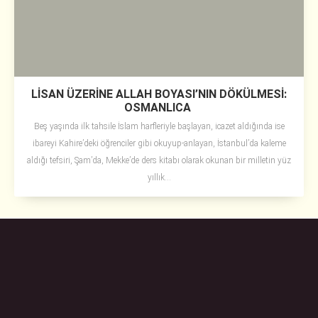
LİSAN ÜZERİNE ALLAH BOYASI’NIN DÖKÜLMESİ:
OSMANLICA
Beş yaşında ilk tahsile İslam harfleriyle başlayan, icazet aldığında ise
ibareyi Kahire’deki öğrenciler gibi okuyup-anlayan, İstanbul’da kaleme
aldığı tefsiri, Şam’da, Mekke’de ders kitabı olarak okunan bir milletin yüz
yıllık...