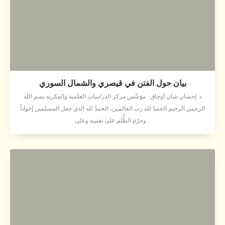
بيان حول الفتن في قيصري والشمال السوري
د. إحسان شان أوجاق مؤسِّس مركز الدراسات العلمية والفكرية بسم الله
الرحمن الرحيم الحمدُ لله رب العالمين، الحمدُ لله الذي جعل المسلمين إخواناً
وحرّمَ الظُّلم على نفسِه وعلى...