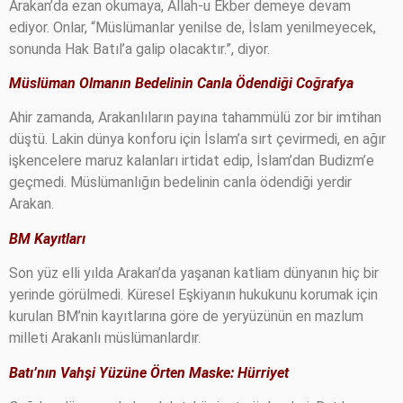
Arakan’da ezan okumaya, Allah-u Ekber demeye devam
ediyor. Onlar, “Müslümanlar yenilse de, İslam yenilmeyecek,
sonunda Hak Batıl’a galip olacaktır.”, diyor.
Müslüman Olmanın Bedelinin
Canla Ödendiği Coğrafya
Ahir zamanda, Arakanlıların payına tahammülü zor bir imtihan
düştü. Lakin dünya konforu için İslam’a sırt çevirmedi, en ağır
işkencelere maruz kalanları irtidat edip, İslam’dan Budizm’e
geçmedi. Müslümanlığın bedelinin canla ödendiği yerdir
Arakan.
BM Kayıtları
Son yüz elli yılda Arakan’da yaşanan katliam dünyanın hiç bir
yerinde görülmedi. Küresel Eşkiyanın hukukunu korumak için
kurulan BM’nin kayıtlarına göre de yeryüzünün en mazlum
milleti Arakanlı müslümanlardır.
Batı’nın Vahşi Yüzüne Örten Maske:
Hürriyet