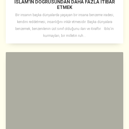
İSLÂM’IN DOĞRUSUNDAN DAHA FAZLA İTİBAR
ETMEK
Bir insanın başka dünyalarda yaşayan bir insana benzeme iradesi,
kendini reddetmesi, insanlığını inkâr etmesidir. Başka dünyalara
benzemek, benzenilenin üst sınıf olduğunu ilan ve itiraftır. İblis’in
kurmayları, bir milletin ruh...