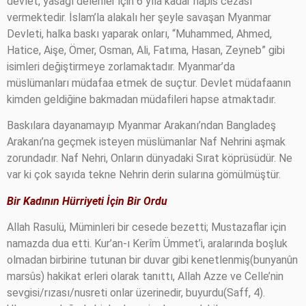
devlet, yasağı delenler için 6 yıla kadar hapis cezası
vermektedir. İslam’la alakalı her şeyle savaşan Myanmar
Devleti, halka baskı yaparak onları, “Muhammed, Ahmed,
Hatice, Aişe, Ömer, Osman, Ali, Fatıma, Hasan, Zeyneb” gibi
isimleri değiştirmeye zorlamaktadır. Myanmar’da
müslümanları müdafaa etmek de suçtur. Devlet müdafaanın
kimden geldiğine bakmadan müdafileri hapse atmaktadır.
Baskılara dayanamayıp Myanmar Arakanı’ndan Bangladeş
Arakanı’na geçmek isteyen müslümanlar Naf Nehrini aşmak
zorundadır. Naf Nehri, Onların dünyadaki Sırat köprüsüdür. Ne
var ki çok sayıda tekne Nehrin derin sularına gömülmüştür.
Bir Kadının Hürriyeti İçin Bir Ordu
Allah Rasulü, Müminleri bir cesede bezetti; Mustazaflar için
namazda dua etti. Kur’an-ı Kerîm Ümmet’i, aralarında boşluk
olmadan birbirine tutunan bir duvar gibi kenetlenmiş(bunyanûn
marsûs) hakikat erleri olarak tanıttı, Allah Azze ve Celle’nin
sevgisi/rızası/nusreti onlar üzerinedir, buyurdu(Saff, 4).