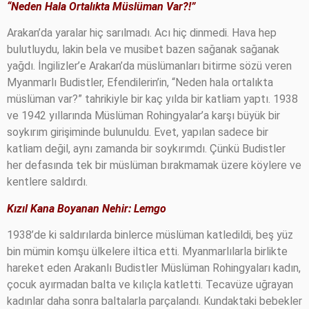
“Neden Hala Ortalıkta Müslüman Var?!”
Arakan’da yaralar hiç sarılmadı. Acı hiç dinmedi. Hava hep
bulutluydu, lakin bela ve musibet bazen sağanak sağanak
yağdı. İngilizler’e Arakan’da müslümanları bitirme sözü veren
Myanmarlı Budistler, Efendilerin’in, “Neden hala ortalıkta
müslüman var?” tahrikiyle bir kaç yılda bir katliam yaptı. 1938
ve 1942 yıllarında Müslüman Rohingyalar’a karşı büyük bir
soykırım girişiminde bulunuldu. Evet, yapılan sadece bir
katliam değil, aynı zamanda bir soykırımdı. Çünkü Budistler
her defasında tek bir müslüman bırakmamak üzere köylere ve
kentlere saldırdı.
Kızıl Kana Boyanan Nehir: Lemgo
1938’de ki saldırılarda binlerce müslüman katledildi, beş yüz
bin mümin komşu ülkelere iltica etti. Myanmarlılarla birlikte
hareket eden Arakanlı Budistler Müslüman Rohingyaları kadın,
çocuk ayırmadan balta ve kılıçla katletti. Tecavüze uğrayan
kadınlar daha sonra baltalarla parçalandı. Kundaktaki bebekler