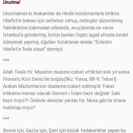
Unutma!
Unutmamalı ki Arakanlılar da Hindli müslümanlarla birlikte
Hilafet’in bekası için seferber olmuş, mitingler düzenlemiş,
fakirliklerine bakmadan ellerinde, avuçlarında ne varsa
İstanbul’a göndermiş, bütün bunları İngiliz işgali altında bedel
ödeyerek yapmış, oğulları tutuklanan analar, “Evladım
Hilafet’e feda olsun” demişti.
***
Allah Teala Hz. Musa’nın duasına icabet ettikten kırk yıl sonra
Firavun’u Kızıl Deniz’de boğdu(Bkz. Yunus, 88-9; Teberî).
Arakan Mazlumlarının dualarına icabet edilmiştir. Fakat
intikama memur olacak Ümmet-i İslam hazır değildir. Sahi
hazır mıyız?! Önünde denizler yarılan Hz. Musa gibi bir imana
muhatap mıyız?
***
Bosna için, Gazze için, Şam için büyük fedakarlıklar yapan bu