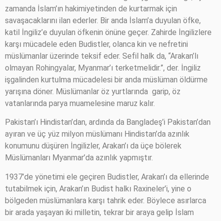
zamanda İslam’ın hakimiyetinden de kurtarmak için
savaşacaklarını ilan ederler. Bir anda İslam’a duyulan öfke,
katil İngiliz’e duyulan öfkenin önüne geçer. Zahirde İngilizlere
karşı mücadele eden Budistler, olanca kin ve nefretini
müslümanlar üzerinde teksif eder. Sefil halk da, “Arakan’lı
olmayan Rohingyalar, Myanmar’ı terketmelidir.”, der. İngiliz
işgalinden kurtulma mücadelesi bir anda müslüman öldürme
yarışına döner. Müslümanlar öz yurtlarında
garip, öz
vatanlarında parya muamelesine maruz kalır.
Pakistan’ı Hindistan’dan, ardında da Bangladeş’i Pakistan’dan
ayıran ve üç yüz milyon müslümanı Hindistan’da azınlık
konumunu düşüren İngilizler, Arakan’ı da üçe bölerek
Müslümanları Myanmar’da azınlık yapmıştır.
1937’de yönetimi ele geçiren Budistler, Arakan’ı da ellerinde
tutabilmek için, Arakan’ın Budist halkı Raxineler’i, yine o
bölgeden müslümanlara karşı tahrik eder. Böylece asırlarca
bir arada yaşayan iki milletin, tekrar bir araya gelip İslam