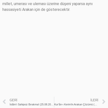
millet, umerası ve uleması üzerine düşeni yaparsa aynı
hassasiyeti Arakan için de gösterecektir.
GERI
İLERI
İslâm’ı Sahipsiz Bırakma! (25.08.2017 – Cuma Hutbesi)
Kur’ân-ı Kerim’in Arakan Çözümü (15.09.2017 – Cuma Hutbesi)