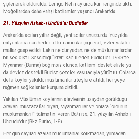
şişlenerek öldürüldü. Lemgo Nehri aylarca kan renginde aktı.
Moğollardan daha vahşi katliamlar yaşandı Arakan’da.
21. Yüzyılın Ashab-ı Uhdûd’u: Budistler
Arakan’da acıları yıllar değil, yeni acılar unutturdu. Yüzyılda
milyonlarca can heder oldu, namuslar çiğnendi, evler yakıldı,
mallar gasp edildi. Lakin ne dünyadan, ne de müslümanlardan
bir ses çıktı. Sessizliği “ikrar” kabul eden Budistler, 1948’te
Myanmar (Burma) bağımsız olunca, katliamı devlet eliyle ya
da devlet destekli Budist çeteler vasıtasıyla yürüttü. Onlarca
defa köyler yakıldı, müslümanlar ateşlere atıldı, her şeye
rağmen sağ kalanlar kurşuna dizildi.
Yakılan Müslüman köylerinin alevlerinin uzaydan görüldüğü
Arakan, mustazaflar diyarı, Myanmarlılar ve onlara “öldürün
müslümanları!” talimatını veren Batı ise, 21. yüzyılın Ashab-ı
Uhdudu’dur.(Bkz Burûc, 1-8).
Her gün sayıları azalan müslümanlar korkmadan, yılmadan