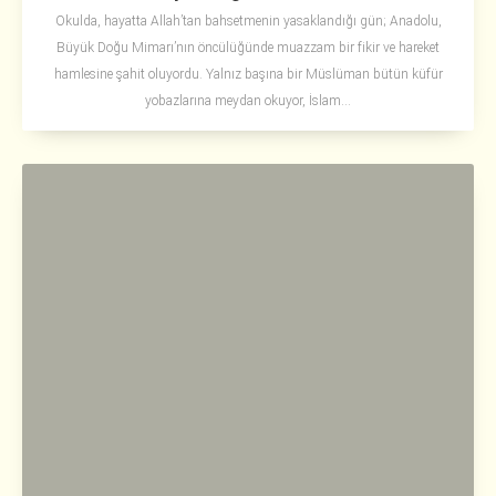
Okulda, hayatta Allah’tan bahsetmenin yasaklandığı gün; Anadolu,
Büyük Doğu Mimarı’nın öncülüğünde muazzam bir fikir ve hareket
hamlesine şahit oluyordu. Yalnız başına bir Müslüman bütün küfür
yobazlarına meydan okuyor, İslam...