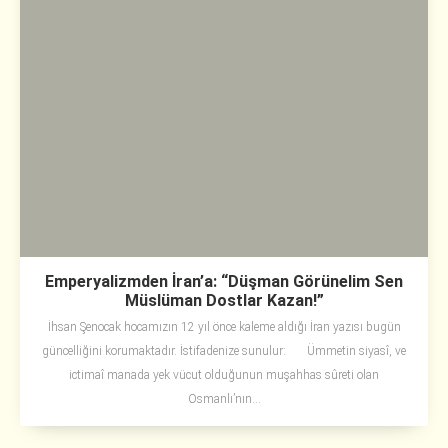
Emperyalizmden İran’a: “Düşman Görünelim Sen
Müslüman Dostlar Kazan!”
İhsan Şenocak hocamızın 12 yıl önce kaleme aldığı İran yazısı bugün
güncelliğini korumaktadır. İstifadenize sunulur: Ümmetin siyasî, ve
ictimaî manada yek vücut olduğunun muşahhas sûreti olan
Osmanlı’nın...