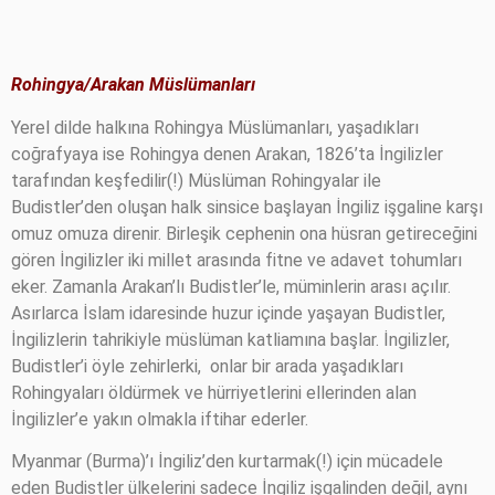
Rohingya/Arakan Müslümanları
Yerel dilde halkına Rohingya Müslümanları, yaşadıkları
coğrafyaya ise Rohingya denen Arakan, 1826’ta İngilizler
tarafından keşfedilir(!) Müslüman Rohingyalar ile
Budistler’den oluşan halk sinsice başlayan İngiliz işgaline karşı
omuz omuza direnir. Birleşik cephenin ona hüsran getireceğini
gören İngilizler iki millet arasında fitne ve adavet tohumları
eker. Zamanla Arakan’lı Budistler’le, müminlerin arası açılır.
Asırlarca İslam idaresinde huzur içinde yaşayan Budistler,
İngilizlerin tahrikiyle müslüman katliamına başlar. İngilizler,
Budistler’i öyle zehirlerki,
onlar bir arada yaşadıkları
Rohingyaları öldürmek ve hürriyetlerini ellerinden alan
İngilizler’e yakın olmakla iftihar ederler.
Myanmar (Burma)’ı İngiliz’den kurtarmak(!) için mücadele
eden Budistler ülkelerini sadece İngiliz işgalinden değil, aynı