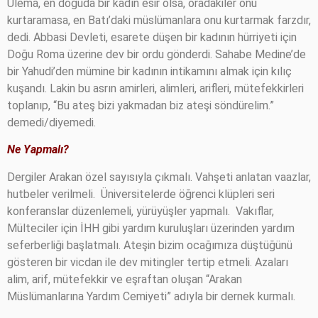
Ulema, en doğuda bir kadın esir olsa, oradakiler onu
kurtaramasa, en Batı’daki müslümanlara onu kurtarmak farzdır,
dedi. Abbasi Devleti, esarete düşen bir kadının hürriyeti için
Doğu Roma üzerine dev bir ordu gönderdi. Sahabe Medine’de
bir Yahudi’den mümine bir kadının intikamını almak için kılıç
kuşandı. Lakin bu asrın amirleri, alimleri, arifleri, mütefekkirleri
toplanıp, “Bu ateş bizi yakmadan biz ateşi söndürelim.”
demedi/diyemedi.
Ne Yapmalı?
Dergiler Arakan özel sayısıyla çıkmalı. Vahşeti anlatan vaazlar,
hutbeler verilmeli.
Üniversitelerde öğrenci klüpleri seri
konferanslar düzenlemeli, yürüyüşler yapmalı.
Vakıflar,
Mülteciler için İHH gibi yardım kuruluşları üzerinden yardım
seferberliği başlatmalı. Ateşin bizim ocağımıza düştüğünü
gösteren bir vicdan ile dev mitingler tertip etmeli. Azaları
alim, arif, mütefekkir ve eşraftan oluşan “Arakan
Müslümanlarına Yardım Cemiyeti” adıyla bir dernek kurmalı.