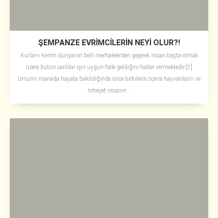
ŞEMPANZE EVRİMCİLERİN NEYİ OLUR?!
Kur’an-ı Kerîm dünyanın belli merhalelerden geçerek insan başta olmak
üzere bütün canlılar için uygun hale geldiğini haber vermektedir.[1]
Umumi manada hayata bakıldığında önce bitkilerin sonra hayvanların ve
nihayet insanın...