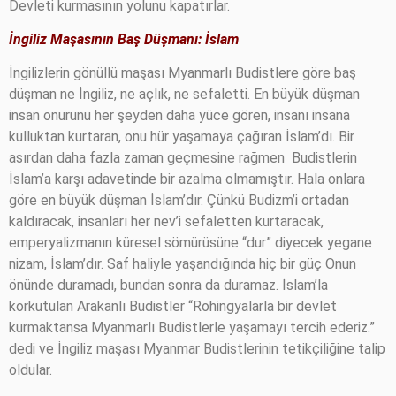
Devleti kurmasının yolunu kapatırlar.
İngiliz Maşasının Baş Düşmanı: İslam
İngilizlerin gönüllü maşası Myanmarlı Budistlere göre baş
düşman ne İngiliz, ne açlık, ne sefaletti. En büyük düşman
insan onurunu her şeyden daha yüce gören, insanı insana
kulluktan kurtaran, onu hür yaşamaya çağıran İslam’dı. Bir
asırdan daha fazla zaman geçmesine rağmen
Budistlerin
İslam’a karşı adavetinde bir azalma olmamıştır. Hala onlara
göre en büyük düşman İslam’dır. Çünkü Budizm’i ortadan
kaldıracak, insanları her nev’i sefaletten kurtaracak,
emperyalizmanın küresel sömürüsüne “dur” diyecek yegane
nizam, İslam’dır. Saf haliyle yaşandığında hiç bir güç Onun
önünde duramadı, bundan sonra da duramaz. İslam’la
korkutulan Arakanlı Budistler “Rohingyalarla bir devlet
kurmaktansa Myanmarlı Budistlerle yaşamayı tercih ederiz.”
dedi ve İngiliz maşası Myanmar Budistlerinin tetikçiliğine talip
oldular.