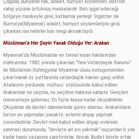
Çağdaş dünyanın hak, adalet, hürriyet söylemleri, Batı’nın
vahşi yüzüne örtülmüş maskelerdir. Batı işgal edeceği
bölgeye maskeyle girer, katliamla yerleşir. İngilizler de
Burma’ya(Myanmar) adalet, hürriyet söylemleriyle girdi,
çıkarken ise nehirler kan rengi akmaktaydı.
Müslüman’a Her Şeyin Yasak Olduğu Yer:
Arakan
Myanmar’da Müslümanlar en temel insan haklarından
mahrumdur. 1982 yılında çıkarılan “Yeni Vatandaşlık Kanunu”
ile Müslüman Rohingyalar Myanmar ulusu kategorisinden
çıkartılarak öz yurtlarında vatandaşlık hakları gasp edildi.
Atalarının yurdunda
mülteci
statüsünde kabul edilen
Arakanlılar ne seçme, ne seçilme hakkına sahiptir. Gençleri
üniversiteye gidemez; En fazla liseye kadar okuyabilirler.
Okuyanlar da devlet dairelerinde görev alamaz. Arakanlıların
beton ev yapmaları yasaktır; evlerini ahşap yapmak
zorundadırlar. Devlet malı kabul edilen ahşap evlerinin
yanması durumunda, “devlete ait evi yakmak” suçundan 6 yıla
kadar hapis cezasına çarptırılırlar. Ancak Budist biriyle ortak