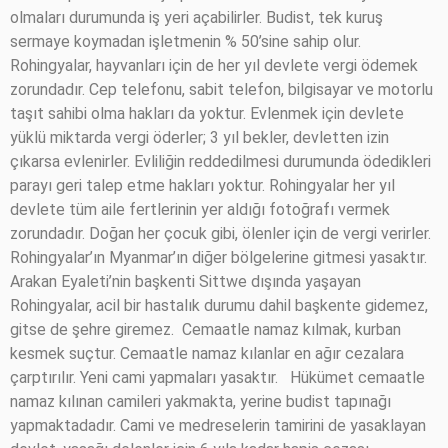
olmaları durumunda iş yeri açabilirler. Budist, tek kuruş
sermaye koymadan işletmenin % 50’sine sahip olur.
Rohingyalar, hayvanları için de her yıl devlete vergi ödemek
zorundadır. Cep telefonu, sabit telefon, bilgisayar ve motorlu
taşıt sahibi olma hakları da yoktur. Evlenmek için devlete
yüklü miktarda vergi öderler; 3 yıl bekler, devletten izin
çıkarsa evlenirler. Evliliğin reddedilmesi durumunda ödedikleri
parayı geri talep etme hakları yoktur. Rohingyalar her yıl
devlete tüm aile fertlerinin yer aldığı fotoğrafı vermek
zorundadır. Doğan her çocuk gibi, ölenler için de vergi verirler.
Rohingyalar’ın Myanmar’ın diğer bölgelerine gitmesi yasaktır.
Arakan Eyaleti’nin başkenti Sittwe dışında yaşayan
Rohingyalar, acil bir hastalık durumu dahil başkente gidemez,
gitse de şehre giremez.
Cemaatle namaz kılmak, kurban
kesmek suçtur. Cemaatle namaz kılanlar en ağır cezalara
çarptırılır. Yeni cami yapmaları yasaktır.
Hükümet cemaatle
namaz kılınan camileri yakmakta, yerine budist tapınağı
yapmaktadadır. Cami ve medreselerin tamirini de yasaklayan