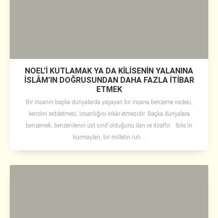
NOEL’İ KUTLAMAK YA DA KİLİSENİN YALANINA
İSLÂM’IN DOĞRUSUNDAN DAHA FAZLA İTİBAR
ETMEK
Bir insanın başka dünyalarda yaşayan bir insana benzeme iradesi,
kendini reddetmesi, insanlığını inkâr etmesidir. Başka dünyalara
benzemek, benzenilenin üst sınıf olduğunu ilan ve itiraftır. İblis’in
kurmayları, bir milletin ruh...