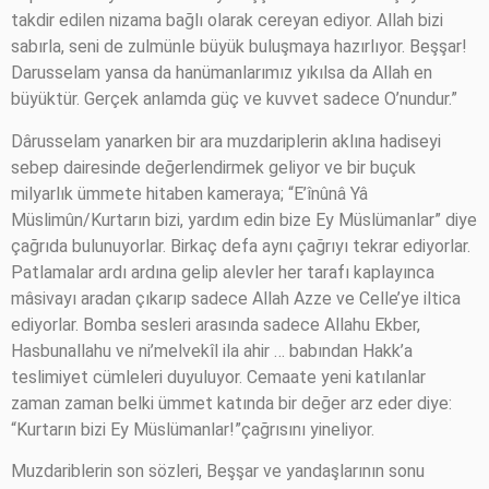
takdir edilen nizama bağlı olarak cereyan ediyor. Allah bizi
sabırla, seni de zulmünle büyük buluşmaya hazırlıyor. Beşşar!
Darusselam yansa da hanümanlarımız yıkılsa da Allah en
büyüktür. Gerçek anlamda güç ve kuvvet sadece O’nundur.”
Dârusselam yanarken bir ara muzdariplerin aklına hadiseyi
sebep dairesinde değerlendirmek geliyor ve bir buçuk
milyarlık ümmete hitaben kameraya; “E’înûnâ Yâ
Müslimûn/Kurtarın bizi, yardım edin bize Ey Müslümanlar” diye
çağrıda bulunuyorlar. Birkaç defa aynı çağrıyı tekrar ediyorlar.
Patlamalar ardı ardına gelip alevler her tarafı kaplayınca
mâsivayı aradan çıkarıp sadece Allah Azze ve Celle’ye iltica
ediyorlar. Bomba sesleri arasında sadece Allahu Ekber,
Hasbunallahu ve ni’melvekîl ila ahir … babından Hakk’a
teslimiyet cümleleri duyuluyor. Cemaate yeni katılanlar
zaman zaman belki ümmet katında bir değer arz eder diye:
“Kurtarın bizi Ey Müslümanlar!”çağrısını yineliyor.
Muzdariblerin son sözleri, Beşşar ve yandaşlarının sonu