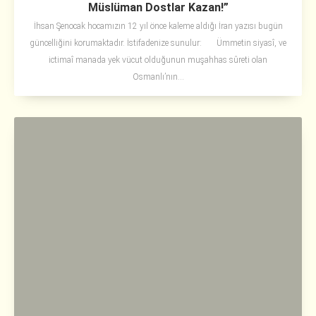
Müslüman Dostlar Kazan!”
İhsan Şenocak hocamızın 12 yıl önce kaleme aldığı İran yazısı bugün
güncelliğini korumaktadır. İstifadenize sunulur: Ümmetin siyasî, ve
ictimaî manada yek vücut olduğunun muşahhas sûreti olan
Osmanlı’nın...