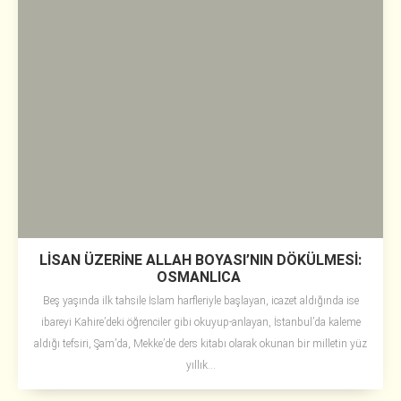
LİSAN ÜZERİNE ALLAH BOYASI’NIN DÖKÜLMESİ:
OSMANLICA
Beş yaşında ilk tahsile İslam harfleriyle başlayan, icazet aldığında ise
ibareyi Kahire’deki öğrenciler gibi okuyup-anlayan, İstanbul’da kaleme
aldığı tefsiri, Şam’da, Mekke’de ders kitabı olarak okunan bir milletin yüz
yıllık...