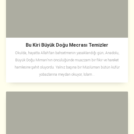
Bu Kiri Büyük Doğu Mecrası Temizler
Okulda, hayatta Allah’tan bahsetmenin yasaklandığı gün; Anadolu,
Büyük Doğu Mimarı’nın öncülüğünde muazzam bir fikir ve hareket
hamlesine şahit oluyordu. Yalnız başına bir Müslüman bütün küfür
yobazlarına meydan okuyor, İslam...