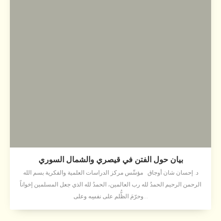
بيان حول الفتن في قيصري والشمال السوري
د. إحسان شان أوجاق مؤسِّس مركز الدراسات العلمية والفكرية بسم الله
الرحمن الرحيم الحمدُ لله رب العالمين، الحمدُ لله الذي جعل المسلمين إخواناً
وحرّمَ الظُّلم على نفسِه وعلى...