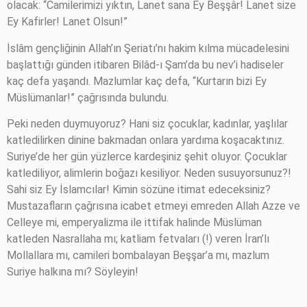
olacak: “Camilerimizi yıktın, Lanet sana Ey Beşşâr! Lanet size
Ey Kafirler! Lanet Olsun!”
İslâm gençliğinin Allah’ın Şeriatı’nı hakim kılma mücadelesini
başlattığı günden itibaren Bilâd-ı Şam’da bu nev’i hadiseler
kaç defa yaşandı. Mazlumlar kaç defa, “Kurtarın bizi Ey
Müslümanlar!” çağrısında bulundu.
Peki neden duymuyoruz? Hani siz çocuklar, kadınlar, yaşlılar
katledilirken dinine bakmadan onlara yardıma koşacaktınız.
Suriye’de her gün yüzlerce kardeşiniz şehit oluyor. Çocuklar
katlediliyor, alimlerin boğazı kesiliyor. Neden susuyorsunuz?!
Sahi siz Ey İslamcılar! Kimin sözüne itimat edeceksiniz?
Mustazafların çağrısına icabet etmeyi emreden Allah Azze ve
Celleye mi, emperyalizma ile ittifak halinde Müslüman
katleden Nasrallaha mı; katliam fetvaları (!) veren İran’lı
Mollallara mı, camileri bombalayan Beşşar’a mı, mazlum
Suriye halkına mı? Söyleyin!