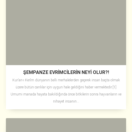
ŞEMPANZE EVRİMCİLERİN NEYİ OLUR?!
Kur’an-ı Kerîm dünyanın belli merhalelerden geçerek insan başta olmak
üzere bütün canlılar için uygun hale geldiğini haber vermektedir.[1]
Umumi manada hayata bakıldığında önce bitkilerin sonra hayvanların ve
nihayet insanın...