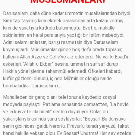
Darusselam, daha düne kadar ümmetin musallalarından biriydi.
Kimi taş taşımış kimi ekmek parasından arta kalanı vermiş
kimi de sanatıyla katkıda bulunmuştu. Evet o, mahalle
sakinlerinin en helal paralarıyla yaptığı bir İslâm mabediydi.
Adını selamı anlatsın, barışı resmetsin diye Darusselam
koymuşlardı. Müslümanlar günde beş defa orada toplanır,
hallerini Allah Azze ve Celle’ye arz ederlerdi. Ne var ki Esad’ın
askerleri, “Allah-u Ekber” sesine, ümmetin saf saf durup
Hakk’a yönelişlerine tahammül edemedi. Öfkeleri kabardı,
küfür gözlerini bürüdü, içinde Mü’minler olduğu halde
bombaladılar Darusselam’ı…
Mahalleden bir genç o anı telefonuna kaydedip sosyal
medyada paylaştı. Patlama esnasında cemaatten, “La hevle
ve la kuvvete illa billah” sesleri duyuluyor. Onlar, bu
yakarışlarıyla aslında şunu söylüyorlar: “Beşşar! Bu dünyaya
senin gibi nicesi geldi. Neron’u, Firavun’u tanıdı yeryüzü; fakat
hepsi hak ile yeksan oldu. Ey Beşşar! Unutma! Her şey ezelde