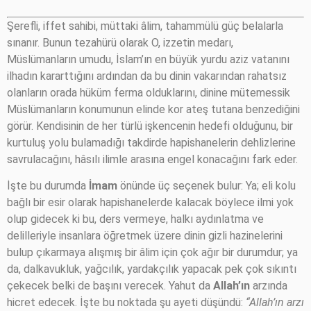
Şerefli, iffet sahibi, müttaki âlim, tahammülü güç belalarla
sınanır. Bunun tezahürü olarak O, izzetin medarı,
Müslümanların umudu, İslam’ın en büyük yurdu aziz vatanını
ilhadın kararttığını ardından da bu dinin vakarından rahatsız
olanların orada hüküm ferma olduklarını, dinine mütemessik
Müslümanların konumunun elinde kor ateş tutana benzediğini
görür. Kendisinin de her türlü işkencenin hedefi olduğunu, bir
kurtuluş yolu bulamadığı takdirde hapishanelerin dehlizlerine
savrulacağını, hâsılı ilimle arasına engel konacağını fark eder.
İşte bu durumda
İmam
önünde üç seçenek bulur: Ya; eli kolu
bağlı bir esir olarak hapishanelerde kalacak böylece ilmi yok
olup gidecek ki bu, ders vermeye, halkı aydınlatma ve
delilleriyle insanlara öğretmek üzere dinin gizli hazinelerini
bulup çıkarmaya alışmış bir âlim için çok ağır bir durumdur; ya
da, dalkavukluk, yağcılık, yardakçılık yapacak pek çok sıkıntı
çekecek belki de başını verecek. Yahut da
Allah’ın
arzında
hicret edecek. İşte bu noktada şu ayeti düşündü:
“Allah’ın arzı