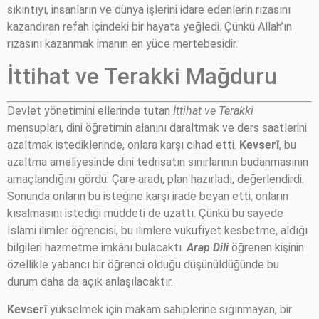
sıkıntıyı, insanların ve dünya işlerini idare edenlerin rızasını
kazandıran refah içindeki bir hayata yeğledi. Çünkü Allah’ın
rızasını kazanmak imanın en yüce mertebesidir.
İttihat ve Terakki Mağduru
Devlet yönetimini ellerinde tutan
İttihat ve Terakki
mensupları, dini öğretimin alanını daraltmak ve ders saatlerini
azaltmak istediklerinde, onlara karşı cihad etti.
Kevserî
, bu
azaltma ameliyesinde dini tedrisatın sınırlarının budanmasının
amaçlandığını gördü. Çare aradı, plan hazırladı, değerlendirdi.
Sonunda onların bu isteğine karşı irade beyan etti, onların
kısalmasını istediği müddeti de uzattı. Çünkü bu sayede
İslami ilimler öğrencisi, bu ilimlere vukufiyet kesbetme, aldığı
bilgileri hazmetme imkânı bulacaktı.
Arap Dili
öğrenen kişinin
özellikle yabancı bir öğrenci olduğu düşünüldüğünde bu
durum daha da açık anlaşılacaktır.
Kevserî
yükselmek için makam sahiplerine sığınmayan, bir