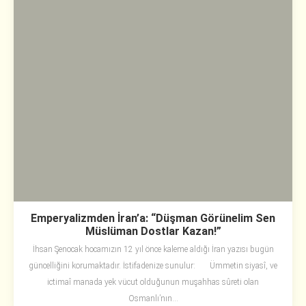
Emperyalizmden İran’a: “Düşman Görünelim Sen
Müslüman Dostlar Kazan!”
İhsan Şenocak hocamızın 12 yıl önce kaleme aldığı İran yazısı bugün
güncelliğini korumaktadır. İstifadenize sunulur: Ümmetin siyasî, ve
ictimaî manada yek vücut olduğunun muşahhas sûreti olan
Osmanlı’nın...