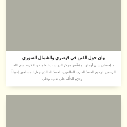
بيان حول الفتن في قيصري والشمال السوري
د. إحسان شان أوجاق مؤسِّس مركز الدراسات العلمية والفكرية بسم الله
الرحمن الرحيم الحمدُ لله رب العالمين، الحمدُ لله الذي جعل المسلمين إخواناً
وحرّمَ الظُّلم على نفسِه وعلى...