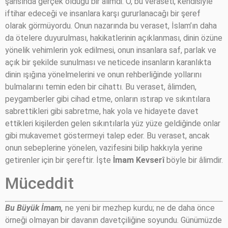
şahsında gerçek olduğu bir âlimdi. O, bu veraseti, kendisiyle
iftihar edeceği ve insanlara karşı gururlanacağı bir şeref
olarak görmüyordu. Onun nazarında bu veraset, İslam’ın daha
da ötelere duyurulması, hakikatlerinin açıklanması, dinin özüne
yönelik vehimlerin yok edilmesi, onun insanlara saf, parlak ve
açık bir şekilde sunulması ve neticede insanların karanlıkta
dinin ışığına yönelmelerini ve onun rehberliğinde yollarını
bulmalarını temin eden bir cihattı. Bu veraset, âlimden,
peygamberler gibi cihad etme, onların ıstırap ve sıkıntılara
sabrettikleri gibi sabretme, hak yola ve hidayete davet
ettikleri kişilerden gelen sıkıntılarla yüz yüze geldiğinde onlar
gibi mukavemet göstermeyi talep eder. Bu veraset, ancak
onun sebeplerine yönelen, vazifesini bilip hakkıyla yerine
getirenler için bir şereftir. İşte
İmam Kevserî
böyle bir âlimdir.
Müceddit
Bu Büyük İmam,
ne yeni bir mezhep kurdu; ne de daha önce
örneği olmayan bir davanın davetçiliğine soyundu. Günümüzde