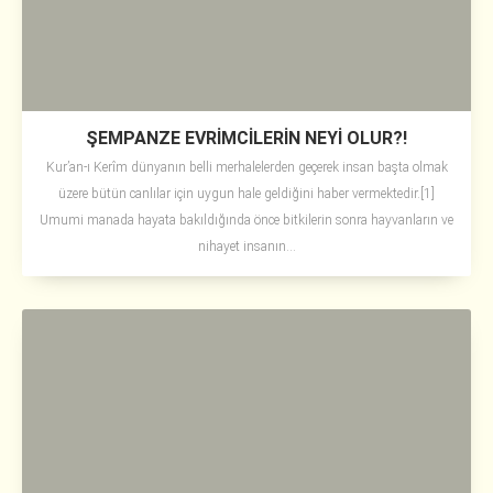
ŞEMPANZE EVRİMCİLERİN NEYİ OLUR?!
Kur’an-ı Kerîm dünyanın belli merhalelerden geçerek insan başta olmak
üzere bütün canlılar için uygun hale geldiğini haber vermektedir.[1]
Umumi manada hayata bakıldığında önce bitkilerin sonra hayvanların ve
nihayet insanın...