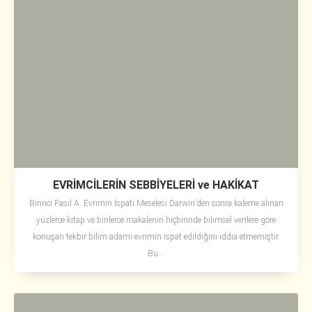
EVRİMCİLERİN SEBBİYELERİ ve HAKİKAT
Birinci Fasıl A. Evrimin İspatı Meselesi Darwin’den sonra kaleme alınan
yüzlerce kitap ve binlerce makalenin hiçbirinde bilimsel verilere göre
konuşan tekbir bilim adamı evrimin ispat edildiğini iddia etmemiştir.
Bu...