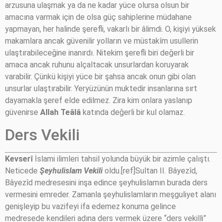
arzusuna ulaşmak ya da ne kadar yüce olursa olsun bir
amacına varmak için de olsa güç sahiplerine müdahane
yapmayan, her halinde şerefli, vakarlı bir âlimdi. O, kişiyi yüksek
makamlara ancak güvenilir yolların ve müstakîm usullerin
ulaştırabileceğine inanırdı. Nitekim şerefli biri değerli bir
amaca ancak ruhunu alçaltacak unsurlardan koruyarak
varabilir. Çünkü kişiyi yüce bir şahsa ancak onun gibi olan
unsurlar ulaştırabilir. Yeryüzünün muktedir insanlarına sırt
dayamakla şeref elde edilmez. Zira kim onlara yaslanıp
güvenirse
Allah Teâlâ
katında değerli bir kul olamaz.
Ders Vekili
Kevserî
İslami ilimleri tahsil yolunda büyük bir azimle çalıştı.
Neticede
Şeyhulislam Vekili
oldu.[ref]Sultan II. Bâyezîd,
Bâyezîd medresesini inşa edince şeyhulislamın burada ders
vermesini emreder. Zamanla şeyhulislamların meşguliyet alanı
genişleyip bu vazifeyi ifa edemez konuma gelince
medresede kendileri adına ders vermek üzere “ders vekilli”