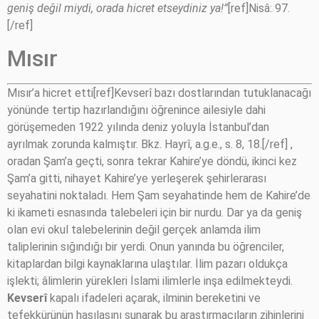
geniş değil miydi, orada hicret etseydiniz ya!”
[ref]Nisâ: 97.
[/ref]
Mısır
Mısır’a hicret etti[ref]Kevserî bazı dostlarından tutuklanacağı
yönünde tertip hazırlandığını öğrenince ailesiyle dahi
görüşemeden 1922 yılında deniz yoluyla İstanbul’dan
ayrılmak zorunda kalmıştır. Bkz. Hayrî, a.g.e., s. 8, 18.[/ref] ,
oradan Şam’a geçti, sonra tekrar Kahire’ye döndü, ikinci kez
Şam’a gitti, nihayet Kahire’ye yerleşerek şehirlerarası
seyahatini noktaladı. Hem Şam seyahatinde hem de Kahire’de
ki ikameti esnasında talebeleri için bir nurdu. Dar ya da geniş
olan evi okul talebelerinin değil gerçek anlamda ilim
taliplerinin sığındığı bir yerdi. Onun yanında bu öğrenciler,
kitaplardan bilgi kaynaklarına ulaştılar. İlim pazarı oldukça
işlekti; âlimlerin yürekleri İslami ilimlerle inşa edilmekteydi.
Kevserî
kapalı ifadeleri açarak, ilminin bereketini ve
tefekkürünün hasılasını sunarak bu araştırmacıların zihinlerini