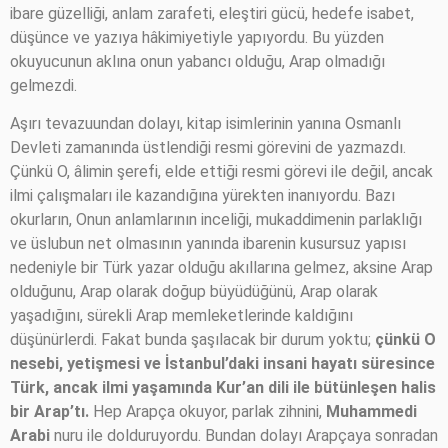
ibare güzelliği, anlam zarafeti, eleştiri gücü, hedefe isabet,
düşünce ve yazıya hâkimiyetiyle yapıyordu. Bu yüzden
okuyucunun aklına onun yabancı olduğu, Arap olmadığı
gelmezdi.
Aşırı tevazuundan dolayı, kitap isimlerinin yanına Osmanlı
Devleti zamanında üstlendiği resmi görevini de yazmazdı.
Çünkü O, âlimin şerefi, elde ettiği resmi görevi ile değil, ancak
ilmi çalışmaları ile kazandığına yürekten inanıyordu. Bazı
okurların, Onun anlamlarının inceliği, mukaddimenin parlaklığı
ve üslubun net olmasının yanında ibarenin kusursuz yapısı
nedeniyle bir Türk yazar olduğu akıllarına gelmez, aksine Arap
olduğunu, Arap olarak doğup büyüdüğünü, Arap olarak
yaşadığını, sürekli Arap memleketlerinde kaldığını
düşünürlerdi. Fakat bunda şaşılacak bir durum yoktu;
çünkü O
nesebi, yetişmesi ve İstanbul’daki insani hayatı süresince
Türk, ancak ilmi yaşamında Kur’an dili ile bütünleşen halis
bir Arap’tı.
Hep Arapça okuyor, parlak zihnini,
Muhammedi
Arabi
nuru ile dolduruyordu. Bundan dolayı Arapçaya sonradan