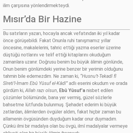
ilim çarşısına yönlendirmekteydi.
Mısır’da Bir Hazine
Bu satırların yazarı, hocayla ancak vefatından iki yıl kadar
önce görüşebildi. Fakat Onunla ruhi tanışmamız yıllar
öncesine, makalelerini, tahric ettiği yazma eserler üzerine
düştüğü notlarını ve telif ettiği kitaplarını okuduğum
zamanlara uzanır. Doğrusu benim bu büyük âlimin gönlünde,
Onun benim gönlümdeki yerine benzer bir yerimin olduğunu
tahmin bile edemezdim. Ne zaman ki,
“Husnu’t-Tekadî fî
Sîreti’l-İmam Ebû Yûsuf el-Kâdî”
adlı eserini okudum ve orada
gördüm ki,
Allah razı olsun
,
Ebû Yûsuf’a
nisbet edilen
çözümler bölümünde, bana yer vermiş, güzel sözlerle
bahsetme lütfunda bulunmuş. Şehadet ederim ki büyük
zatlardan, âlimlerden övgüler aldım, fakat hiçbir zaman bu
allamenin övgüsünden duyduğum kadar onur duymadım.
Çünkü ilmi bir madalya olan bu övgü, ilmî madalyalar vermeye