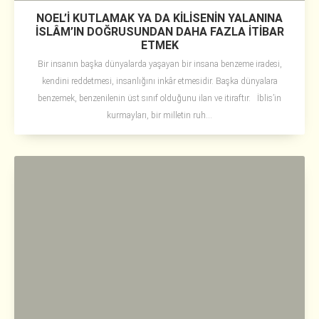
NOEL’İ KUTLAMAK YA DA KİLİSENİN YALANINA
İSLÂM’IN DOĞRUSUNDAN DAHA FAZLA İTİBAR
ETMEK
Bir insanın başka dünyalarda yaşayan bir insana benzeme iradesi,
kendini reddetmesi, insanlığını inkâr etmesidir. Başka dünyalara
benzemek, benzenilenin üst sınıf olduğunu ilan ve itiraftır. İblis’in
kurmayları, bir milletin ruh...