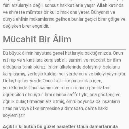
fâni arzularıyla değil, sonsuz hakikatlerle yaşar.
Allah
katında
ve ahirette mümtaz bir kul olmak ona yeter. Dünyanın ve
dünya ehlinin makamlarına gelince bunlar geçici birer gölge ve
değişken birer engeldir.
Mücahit Bir Âlim
Bu büyük âlimin hayatına genel hatlarıyla baktığımızda, Onun
ıstırap ve sıkıntılara karşı sabırlı, samimi ve mücahit bir âlim
olduğuna tanık oluruz. İslam ülkelerinde dolaşmış, belalarla
karşılaşmış, yerleşip kaldığı her yerde nuru ve bilgiyi yaymıştır.
Dolaştığı her yerde Onun tatlı ilim pınarından içen,
yüreklerinde Onun samimi ve mümin ruhunu parıldatan
öğrencileri olmuştur. İlmi olanca saffetiyle, ona gösteriş ve
eğrilik bulaştırmadan arz etmiş, ömrü boyunca da insanların
rızasına veya öfkelenmesine aldırmadan, daima hakkı
söylemiştir.
Açıktır ki bütün bu güzel hasletler Onun damarlarında