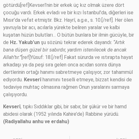
götürdü[ref]Kevserî’nin bir erkek üç kız olmak üzere dört
çocuğu vardı. Erkek evladı ve bir kızı İstanbul’da, diğerleri ise
Mısır’da vefat etmiştir. Bkz. Hayrî, a.g.e., s. 10.[/ref]. Her ölen
yavruyla bir acı, acılarla yürekte beliren yaralar ve kalbi
kuşatan hüzün bulutları… O bütün bunlara bir ilmin gücüyle, bir
de
Hz.
Yakub’un
şu sözünü tekrar ederek dayandı:
“Artık
bana düşen güzel bir sabırdır, yardım istenilecek de ancak
Allah’tır.”
[ref]Yûsuf: 18.[/ref] Fakat sürurda ve ıstırapta hayat
arkadaşı ya da peşi sıra gelen onca acıdan sonra dünya
dertlerinin ortağı hanımı sabretmeye çalışıyor, zor tahammül
ediyordu.
Kevserî
hanımını teselli etmeye, bizzat kendisi de
tedaviye muhtaç olmasına rağmen Onun yaralarını sarmaya
çalışıyordu.
Kevserî
, tıpkı Sıddıklar gibi, bir sabır, bir şükür ve bir hamd
abidesi olarak (1952 yılında Kahire’de) Rabbine yürüdü.
(Radiyallahu anhu ve erdahu)