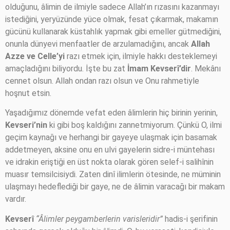
olduğunu, âlimin de ilmiyle sadece Allah’ın rızasını kazanmayı
istediğini, yeryüzünde yüce olmak, fesat çıkarmak, makamın
gücünü kullanarak küstahlık yapmak gibi emeller gütmediğini,
onunla dünyevi menfaatler de arzulamadığını, ancak
Allah
Azze ve Celle’yi
razı etmek için, ilmiyle hakkı desteklemeyi
amaçladığını biliyordu. İşte bu zat
İmam Kevserî’dir
. Mekânı
cennet olsun. Allah ondan razı olsun ve Onu rahmetiyle
hoşnut etsin.
Yaşadığımız dönemde vefat eden âlimlerin hiç birinin yerinin,
Kevseri’nin
ki gibi boş kaldığını zannetmiyorum. Çünkü O, ilmi
geçim kaynağı ve herhangi bir gayeye ulaşmak için basamak
addetmeyen, aksine onu en ulvi gayelerin sidre-i müntehası
ve idrakin eriştiği en üst nokta olarak gören selef-i salihînin
muasır temsilcisiydi. Zaten dinî ilimlerin ötesinde, ne müminin
ulaşmayı hedeflediği bir gaye, ne de âlimin varacağı bir makam
vardır.
Kevserî
“Âlimler peygamberlerin varisleridir”
hadis-i şerifinin