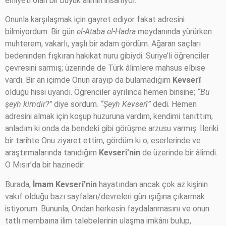
ehliyeti olan bir büyük âlimin ihsanıydı.
Onunla karşılaşmak için gayret ediyor fakat adresini
bilmiyordum. Bir gün
el-Ataba el-Hadra
meydanında yürürken
muhterem, vakarlı, yaşlı bir adam gördüm. Ağaran saçları
bedeninden fışkıran hakikat nuru gibiydi. Suriye’li öğrenciler
çevresini sarmış; üzerinde de Türk âlimlere mahsus elbise
vardı. Bir an içimde Onun arayıp da bulamadığım
Kevserî
olduğu hissi uyandı. Öğrenciler ayrılınca hemen birisine;
“Bu
şeyh kimdir?”
diye sordum.
“Şeyh Kevserî”
dedi. Hemen
adresini almak için koşup huzuruna vardım, kendimi tanıttım;
anladım ki onda da bendeki gibi görüşme arzusu varmış. İleriki
bir tarihte Onu ziyaret ettim, gördüm ki o, eserlerinde ve
araştırmalarında tanıdığım
Kevserî’nin
de üzerinde bir âlimdi.
O Mısır’da bir hazinedir.
Burada,
İmam Kevserî’nin
hayatından ancak çok az kişinin
vakıf olduğu bazı sayfaları/devreleri gün ışığına çıkarmak
istiyorum. Bununla, Ondan herkesin faydalanmasını ve onun
tatlı membaına ilim talebelerinin ulaşma imkânı bulup,