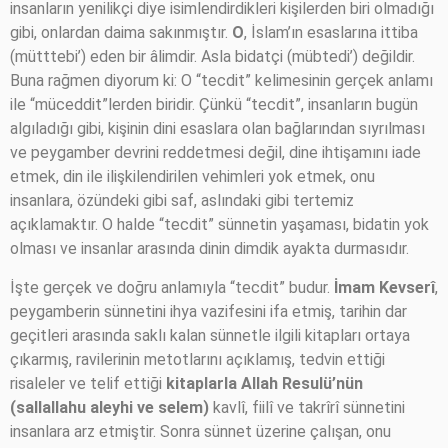
insanların yenilikçi diye isimlendirdikleri kişilerden biri olmadığı
gibi, onlardan daima sakınmıştır.
O
, İslam’ın esaslarına ittiba
(mütttebi’) eden bir âlimdir. Asla bidatçi (mübtedi’) değildir.
Buna rağmen diyorum ki: O “tecdit” kelimesinin gerçek anlamı
ile “müceddit”lerden biridir. Çünkü “tecdit”, insanların bugün
algıladığı gibi, kişinin dini esaslara olan bağlarından sıyrılması
ve peygamber devrini reddetmesi değil, dine ihtişamını iade
etmek, din ile ilişkilendirilen vehimleri yok etmek, onu
insanlara, özündeki gibi saf, aslındaki gibi tertemiz
açıklamaktır. O halde “tecdit” sünnetin yaşaması, bidatin yok
olması ve insanlar arasında dinin dimdik ayakta durmasıdır.
İşte gerçek ve doğru anlamıyla “tecdit” budur.
İmam Kevserî
,
peygamberin sünnetini ihya vazifesini ifa etmiş, tarihin dar
geçitleri arasında saklı kalan sünnetle ilgili kitapları ortaya
çıkarmış, ravilerinin metotlarını açıklamış, tedvin ettiği
risaleler ve telif ettiği
kitaplarla Allah Resulü’nün
(sallallahu aleyhi ve selem)
kavlî, fiilî ve takrîrî sünnetini
insanlara arz etmiştir. Sonra sünnet üzerine çalışan, onu