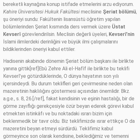
bereketli kaynağına konup istifade etmelerini arzu ediyorum.
Kahire Üniversitesi Hukuk Fakültesi
meclisine
Şeriat bölümü
,
şu öneriyi sundu: Fakültenin lisansüstü öğretim yapılan
bölümlerinden Şeriat kısmında ders vermek üzere
Üstat
Kevserî
görevlendirilsin. Meclisin değerli üyeleri,
Kevserî’nin
İslami ilimlerdeki derinliğini ve büyük ilmi çalışmalarını
bildiklerinden öneriyi kabul ettiler.
Hadisenin akabinde dönemin Şeriat bölüm başkanı ile birlikte
yanına gittik[ref]Ebû Zehre Ali el-Hafîf ile birlikte bu teklifi
Kevserî’ye götürdüklerinde, O dünya hayatının son yılı
içersindeydi. Bu durum teklifleri geri çevirmesine neden olan
mazeretinin haklılığını göstermesi açısından önemlidir. Bkz.
a.g.e., s. 8, 26.[/ref], fakat kendisinin ve eşinin hastalığı, bir de
görme zayıflığı gerekçesiyle özür beyan ederek görevi kabul
etmekten istinkâfı ve bu noktadaki ısrarı bizim için
beklenmedik bir tavır oldu. Biz teklifimizde ısrar ettikçe O da
mazeretini beyan etmeyi sürdürdü. Teklifimiz kabul
görmeyince son olarak kendisine, beklediğimiz ve temenni