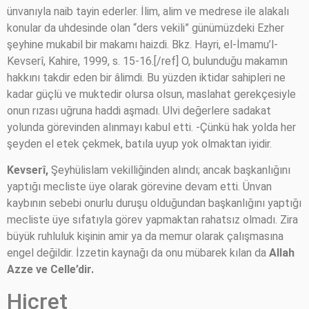
ünvanıyla naib tayin ederler. İlim, alim ve medrese ile alakalı
konular da uhdesinde olan “ders vekili” günümüzdeki Ezher
şeyhine mukabil bir makamı haizdi. Bkz. Hayri, el-İmamu’l-
Kevserî, Kahire, 1999, s. 15-16.[/ref] O, bulunduğu makamın
hakkını takdir eden bir âlimdi. Bu yüzden iktidar sahipleri ne
kadar güçlü ve muktedir olursa olsun, maslahat gerekçesiyle
onun rızası uğruna haddi aşmadı. Ulvi değerlere sadakat
yolunda görevinden alınmayı kabul etti. -Çünkü hak yolda her
şeyden el etek çekmek, batıla uyup yok olmaktan iyidir.
Kevserî,
Şeyhülislam vekilliğinden alındı; ancak başkanlığını
yaptığı mecliste üye olarak görevine devam etti. Ünvan
kaybının sebebi onurlu duruşu olduğundan başkanlığını yaptığı
mecliste üye sıfatıyla görev yapmaktan rahatsız olmadı. Zira
büyük ruhluluk kişinin amir ya da memur olarak çalışmasına
engel değildir. İzzetin kaynağı da onu mübarek kılan da
Allah
Azze ve Celle’dir.
Hicret