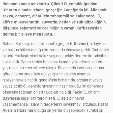
dolaşan kanda mevcuttu. Çünkü O, çocukluğundan
itibaren cihadın içinde, gerçeğin kucağında idi. Ailesinde
takva, cesaret, cihat için tahammül ve sabır vardı. O,
küfre mukavemetin, kuvvetin, beden ve ruh güzelliğinin,
düşünce selameti ve derinliğinin vatanı Kafkasya’dan
gelme bir aileye mensuptu.
Babası Kafkasya’dan İstanbul’a göç etti.
Kevserî
, hidayetin
ve hakkın hâkim olduğu bir zamanda dünyaya geldi. Dini ilimler
okudu. Yaklaşık yirmi sekiz yaşında pekiyi derece ile tahsilini
noktaladı. Sonra tedris basamaklarında yükselerek, erken
yaşta en üst mertebeye ulaştı. Bu esnada kendi arzularına
göre hükmetmesi için dünya işlerini dinden ayırmak
isteyenlerle sınandı, gençliğinin baharında, arzuların yavaş
yavaş açıldığı, gençlik hırslarının hazır olduğu bir dönemde
olmasına rağmen onları takip altına aldı. Fakat O, onların
dünyasına karşı dini tercih etti. Çilesiz bir hayat
yaşamaktansa, İslam’ın değerlerini savunmayı arzuladı. Hatta
Allah’ın
rızasının
olduğu bir yerde oluşabilecek sürekli bir