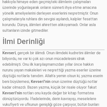
hakkıyla himaye eden geçmişteki âlimlerin çalışmaları
üzerinde yoğunlaşarak onların sünneti ihya etme amacına
yönelik ameliyelerini derleyen eserlerini neşretmiştir. Onun
çalışmalarıyla ruhlara din sevgisi aşılandı, kalpler fesattan
korundu. Dünya, âlimleri ahiretten alıkoyamadı. Onlar asla
sultanların izinde gitmediler.
İlmi Derinliği
Kevserî
, gerçek bir âlimdi. Onun ilimdeki kudretini âlimler de
biliyordu, ne var ki çok azı onun mücadelesini idrak
edebilmişti. Onu ilk karşılaşmamızdan yıllar önce hakkın
nurunu yayan makaleleri ve neşrettiği yazma eserler üzerine
düştüğü notlarla tanıdım. Allah’a yemin olsun ki; yazma eserin
beni büyülemesi,
Kevserî’nin
onun üzerine düştüğü notlar
kadar olmazdı. Bazen yazma, küçük bir risale oluyor fakat
Kevserî’nin
notları onu kayda değer bir kitap formatına
dönüştürüyordu. İfadelerinde, derin kavrayışı, meselelere
vukufiyeti ve ufkunun genişliği göze çarpıyor, bütün bunları