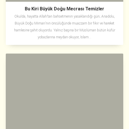
Bu Kiri Büyük Doğu Mecrası Temizler
Okulda, hayatta Allah’tan bahsetmenin yasaklandığı gün; Anadolu,
Büyük Doğu Mimarı’nın öncülüğünde muazzam bir fikir ve hareket
hamlesine şahit oluyordu. Yalnız başına bir Müslüman bütün küfür
yobazlarına meydan okuyor, İslam...