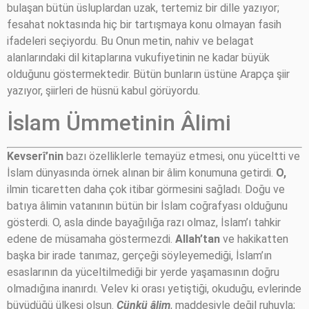
bulaşan bütün üsluplardan uzak, tertemiz bir dille yazıyor;
fesahat noktasında hiç bir tartışmaya konu olmayan fasih
ifadeleri seçiyordu. Bu Onun metin, nahiv ve belagat
alanlarındaki dil kitaplarına vukufiyetinin ne kadar büyük
olduğunu göstermektedir. Bütün bunların üstüne Arapça şiir
yazıyor, şiirleri de hüsnü kabul görüyordu.
İslam Ümmetinin Âlimi
Kevserî’nin
bazı özelliklerle temayüz etmesi, onu yüceltti ve
İslam dünyasında örnek alınan bir âlim konumuna getirdi.
O,
ilmin ticaretten daha çok itibar görmesini sağladı. Doğu ve
batıya âlimin vatanının bütün bir İslam coğrafyası olduğunu
gösterdi. O, asla dinde bayağılığa razı olmaz, İslam’ı tahkir
edene de müsamaha göstermezdi.
Allah’tan
ve hakikatten
başka bir irade tanımaz, gerçeği söyleyemediği, İslam’ın
esaslarının da yüceltilmediği bir yerde yaşamasının doğru
olmadığına inanırdı. Velev ki orası yetiştiği, okuduğu, evlerinde
büyüdüğü ülkesi olsun.
Çünkü âlim
, maddesiyle değil ruhuyla;