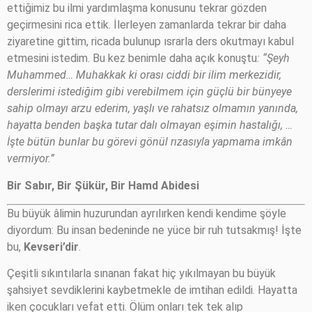
ettiğimiz bu ilmi yardımlaşma konusunu tekrar gözden
geçirmesini rica ettik. İlerleyen zamanlarda tekrar bir daha
ziyaretine gittim, ricada bulunup ısrarla ders okutmayı kabul
etmesini istedim. Bu kez benimle daha açık konuştu
: “Şeyh
Muhammed… Muhakkak ki orası ciddi bir ilim merkezidir,
derslerimi istediğim gibi verebilmem için güçlü bir bünyeye
sahip olmayı arzu ederim, yaşlı ve rahatsız olmamın yanında,
hayatta benden başka tutar dalı olmayan eşimin hastalığı, …
İşte bütün bunlar bu görevi gönül rızasıyla yapmama imkân
vermiyor.”
Bir Sabır, Bir Şükür, Bir Hamd Abidesi
Bu büyük âlimin huzurundan ayrılırken kendi kendime şöyle
diyordum: Bu insan bedeninde ne yüce bir ruh tutsakmış! İşte
bu,
Kevseri’dir
.
Çeşitli sıkıntılarla sınanan fakat hiç yıkılmayan bu büyük
şahsiyet sevdiklerini kaybetmekle de imtihan edildi. Hayatta
iken çocukları vefat etti. Ölüm onları tek tek alıp