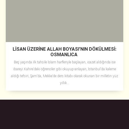
LİSAN ÜZERİNE ALLAH BOYASI’NIN DÖKÜLMESİ:
OSMANLICA
Beş yaşında ilk tahsile İslam harfleriyle başlayan, icazet aldığında ise
ibareyi Kahire’deki öğrenciler gibi okuyup-anlayan, İstanbul’da kaleme
aldığı tefsiri, Şam’da, Mekke’de ders kitabı olarak okunan bir milletin yüz
yıllık...