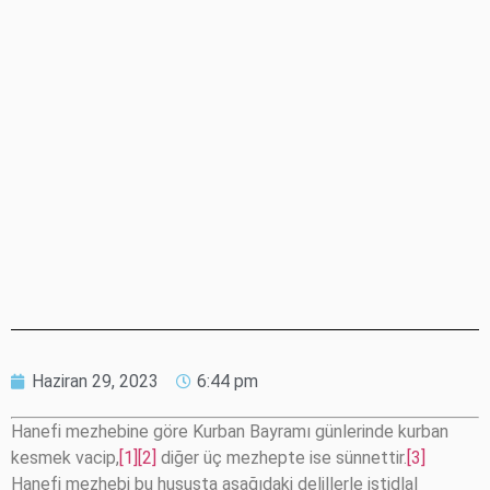
Haziran 29, 2023
6:44 pm
Hanefi mezhebine göre Kurban Bayramı günlerinde kurban
kesmek vacip,
[1]
[2]
diğer üç mezhepte ise sünnettir.
[3]
Hanefi mezhebi bu hususta aşağıdaki delillerle istidlal