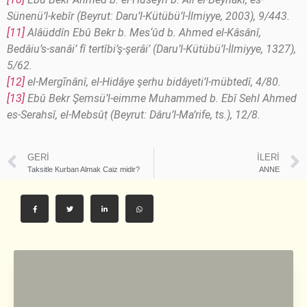
Sünenü’l-kebîr (Beyrut: Daru’l-Kütübü’l-İlmiyye, 2003), 9/443.
[11]
Alâüddîn Ebû Bekr b. Mes‘ûd b. Ahmed el-Kâsânî,
Bedâiu’s-sanâi’ fî tertîbi’ş-şerâi’ (Daru’l-Kütübü’l-İlmiyye, 1327),
5/62.
[12]
el-Mergīnânî, el-Hidâye şerhu bidâyeti’l-mübtedî, 4/80.
[13]
Ebû Bekr Şemsü’l-eimme Muhammed b. Ebî Sehl Ahmed
es-Serahsî, el-Mebsûṭ (Beyrut: Dâru’l-Ma’rife, ts.), 12/8.
GERI
İLERI
Taksitle Kurban Almak Caiz midir?
ANNE