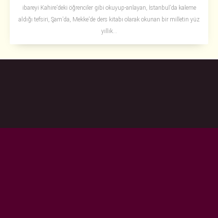
ibareyi Kahire’deki öğrenciler gibi okuyup-anlayan, İstanbul’da kaleme
aldığı tefsiri, Şam’da, Mekke’de ders kitabı olarak okunan bir milletin yüz
yıllık...