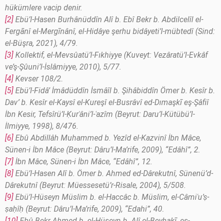
hükümlere vacip denir.
[2]
Ebü’l-Hasen Burhânüddîn Alî b. Ebî Bekr b. Abdilcelîl el-
Fergānî el-Mergīnânî, el-Hidâye şerhu bidâyeti’l-mübtedî (Sind:
el-Büşra, 2021), 4/79.
[3]
Kollektif, el-Mevsûatü’l-Fıkhiyye (Kuveyt: Vezâratü’l-Evkâf
ve’ş-Şûuni’l-İslâmiyye, 2010), 5/77.
[4]
Kevser 108/2.
[5]
Ebü’l-Fidâ’ İmâdüddîn İsmâîl b. Şihâbiddîn Ömer b. Kesîr b.
Dav’ b. Kesîr el-Kaysî el-Kureşî el-Busrâvî ed-Dımaşkī eş-Şâfiî
İbn Kesir, Tefsîrü’l-Ḳurʾâni’l-ʿazîm (Beyrut: Daru’l-Kütübü’l-
İlmiyye, 1998), 8/476.
[6]
Ebû Abdillâh Muhammed b. Yezîd el-Kazvinî İbn Mâce,
Sünen-i İbn Mâce (Beyrut: Dâru’l-Ma’rife, 2009), “Edâhî”, 2.
[7]
İbn Mâce, Sünen-i İbn Mâce, “Edâhî”, 12.
[8]
Ebü’l-Hasen Alî b. Ömer b. Ahmed ed-Dârekutnî, Sünenü’d-
Dârekutnî (Beyrut: Müessesetü’r-Risale, 2004), 5/508.
[9]
Ebü’l-Hüseyn Müslim b. el-Haccâc b. Müslim, el-Câmiʿu’ṣ-
ṣaḥîḥ (Beyrut: Dâru’l-Ma’rife, 2009), “Edahi”, 40.
[10]
Ebû Bekr Ahmed b. el-Hüseyn b. Alî el-Beyhakī, es-