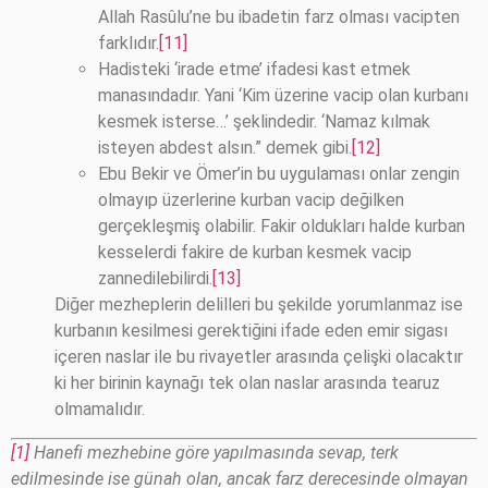
Allah Rasûlu’ne bu ibadetin farz olması vacipten
farklıdır.
[11]
Hadisteki ‘irade etme’ ifadesi kast etmek
manasındadır. Yani ‘Kim üzerine vacip olan kurbanı
kesmek isterse…’ şeklindedir. ‘Namaz kılmak
isteyen abdest alsın.” demek gibi.
[12]
Ebu Bekir ve Ömer’in bu uygulaması onlar zengin
olmayıp üzerlerine kurban vacip değilken
gerçekleşmiş olabilir. Fakir oldukları halde kurban
kesselerdi fakire de kurban kesmek vacip
zannedilebilirdi.
[13]
Diğer mezheplerin delilleri bu şekilde yorumlanmaz ise
kurbanın kesilmesi gerektiğini ifade eden emir sigası
içeren naslar ile bu rivayetler arasında çelişki olacaktır
ki her birinin kaynağı tek olan naslar arasında tearuz
olmamalıdır.
[1]
Hanefi mezhebine göre yapılmasında sevap, terk
edilmesinde ise günah olan, ancak farz derecesinde olmayan