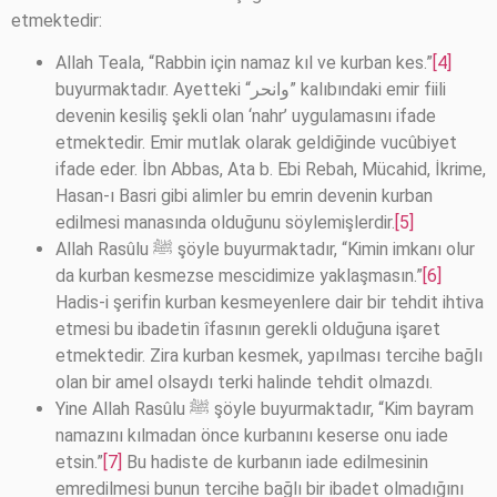
etmektedir:
Allah Teala, “Rabbin için namaz kıl ve kurban kes.”
[4]
buyurmaktadır. Ayetteki “وانحر” kalıbındaki emir fiili
devenin kesiliş şekli olan ‘nahr’ uygulamasını ifade
etmektedir. Emir mutlak olarak geldiğinde vucûbiyet
ifade eder. İbn Abbas, Ata b. Ebi Rebah, Mücahid, İkrime,
Hasan-ı Basri gibi alimler bu emrin devenin kurban
edilmesi manasında olduğunu söylemişlerdir.
[5]
Allah Rasûlu ﷺ şöyle buyurmaktadır, “Kimin imkanı olur
da kurban kesmezse mescidimize yaklaşmasın.”
[6]
Hadis-i şerifin kurban kesmeyenlere dair bir tehdit ihtiva
etmesi bu ibadetin îfasının gerekli olduğuna işaret
etmektedir. Zira kurban kesmek, yapılması tercihe bağlı
olan bir amel olsaydı terki halinde tehdit olmazdı.
Yine Allah Rasûlu ﷺ şöyle buyurmaktadır, “Kim bayram
namazını kılmadan önce kurbanını keserse onu iade
etsin.”
[7]
Bu hadiste de kurbanın iade edilmesinin
emredilmesi bunun tercihe bağlı bir ibadet olmadığını