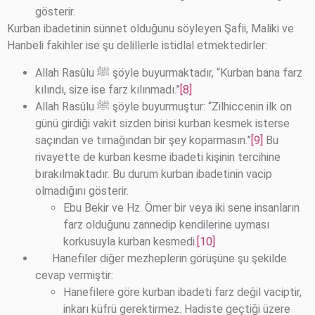
gösterir.
Kurban ibadetinin sünnet olduğunu söyleyen Şafii, Maliki ve
Hanbeli fakihler ise şu delillerle istidlal etmektedirler:
Allah Rasûlu ﷺ şöyle buyurmaktadır, “Kurban bana farz
kılındı, size ise farz kılınmadı.”
[8]
Allah Rasûlu ﷺ şöyle buyurmuştur: “Zilhiccenin ilk on
günü girdiği vakit sizden birisi kurban kesmek isterse
saçından ve tırnağından bir şey koparmasın.”
[9]
Bu
rivayette de kurban kesme ibadeti kişinin tercihine
bırakılmaktadır. Bu durum kurban ibadetinin vacip
olmadığını gösterir.
Ebu Bekir ve Hz. Ömer bir veya iki sene insanların
farz olduğunu zannedip kendilerine uyması
korkusuyla kurban kesmedi.
[10]
Hanefiler diğer mezheplerin görüşüne şu şekilde
cevap vermiştir:
Hanefilere göre kurban ibadeti farz değil vaciptir,
inkarı küfrü gerektirmez. Hadiste geçtiği üzere