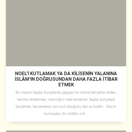
NOEL’İ KUTLAMAK YA DA KİLİSENİN YALANINA
İSLÂM’IN DOĞRUSUNDAN DAHA FAZLA İTİBAR
ETMEK
Bir insanın başka dünyalarda yaşayan bir insana benzeme iradesi,
kendini reddetmesi, insanlığını inkâr etmesidir. Başka dünyalara
benzemek, benzenilenin üst sınıf olduğunu ilan ve itiraftır. İblis’in
kurmayları, bir milletin ruh...