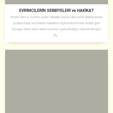
EVRİMCİLERİN SEBBİYELERİ ve HAKİKAT
Birinci Fasıl A. Evrimin İspatı Meselesi Darwin’den sonra kaleme alınan
yüzlerce kitap ve binlerce makalenin hiçbirinde bilimsel verilere göre
konuşan tekbir bilim adamı evrimin ispat edildiğini iddia etmemiştir.
Bu...