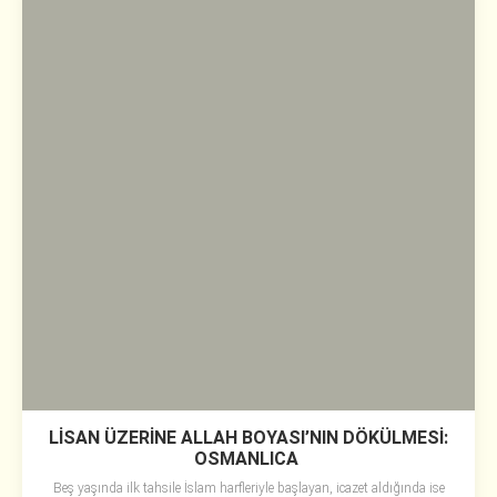
LİSAN ÜZERİNE ALLAH BOYASI’NIN DÖKÜLMESİ:
OSMANLICA
Beş yaşında ilk tahsile İslam harfleriyle başlayan, icazet aldığında ise