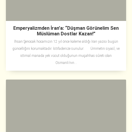
Emperyalizmden İran’a: “Düşman Görünelim Sen
Müslüman Dostlar Kazan!”
İhsan Şenocak hocamızın 12 yıl önce kaleme aldığı İran yazısı bugün
güncelliğini korumaktadır. İstifadenize sunulur: Ümmetin siyasî, ve
ictimaî manada yek vücut olduğunun muşahhas sûreti olan
Osmanlı’nın...