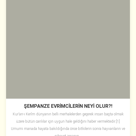
ŞEMPANZE EVRİMCİLERİN NEYİ OLUR?!
Kur’an-ı Kerîm dünyanın belli merhalelerden geçerek insan başta olmak
üzere bütün canlılar için uygun hale geldiğini haber vermektedir.[1]
Umumi manada hayata bakıldığında önce bitkilerin sonra hayvanların ve