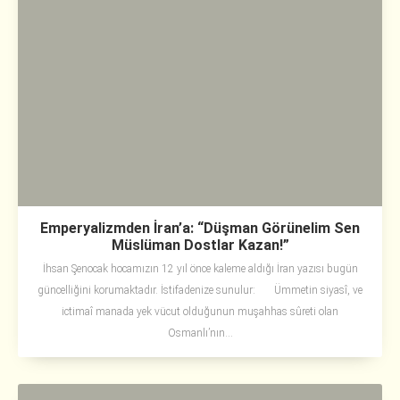
Emperyalizmden İran’a: “Düşman Görünelim Sen
Müslüman Dostlar Kazan!”
İhsan Şenocak hocamızın 12 yıl önce kaleme aldığı İran yazısı bugün
güncelliğini korumaktadır. İstifadenize sunulur: Ümmetin siyasî, ve
ictimaî manada yek vücut olduğunun muşahhas sûreti olan
Osmanlı’nın...