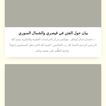
بيان حول الفتن في قيصري والشمال السوري
د. إحسان شان أوجاق مؤسِّس مركز الدراسات العلمية والفكرية بسم الله
الرحمن الرحيم الحمدُ لله رب العالمين، الحمدُ لله الذي جعل المسلمين إخواناً
وحرّمَ الظُّلم على نفسِه وعلى...