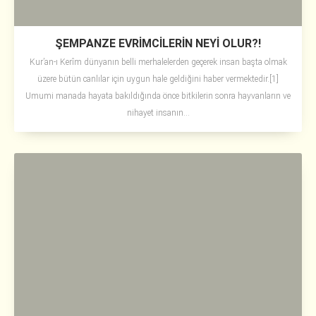
ŞEMPANZE EVRİMCİLERİN NEYİ OLUR?!
Kur’an-ı Kerîm dünyanın belli merhalelerden geçerek insan başta olmak
üzere bütün canlılar için uygun hale geldiğini haber vermektedir.[1]
Umumi manada hayata bakıldığında önce bitkilerin sonra hayvanların ve
nihayet insanın...