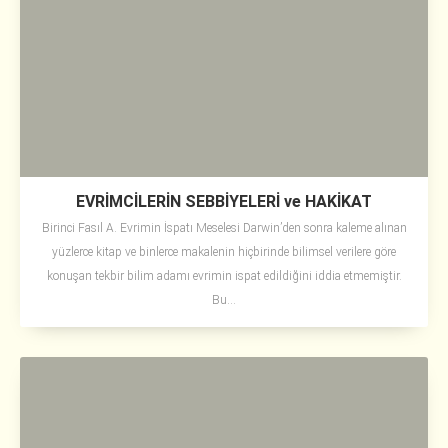
EVRİMCİLERİN SEBBİYELERİ ve HAKİKAT
Birinci Fasıl A. Evrimin İspatı Meselesi Darwin’den sonra kaleme alınan
yüzlerce kitap ve binlerce makalenin hiçbirinde bilimsel verilere göre
konuşan tekbir bilim adamı evrimin ispat edildiğini iddia etmemiştir.
Bu...