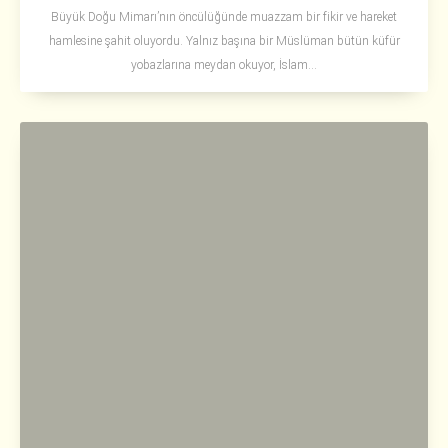
Büyük Doğu Mimarı’nın öncülüğünde muazzam bir fikir ve hareket
hamlesine şahit oluyordu. Yalnız başına bir Müslüman bütün küfür
yobazlarına meydan okuyor, İslam...