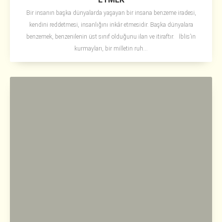
Bir insanın başka dünyalarda yaşayan bir insana benzeme iradesi,
kendini reddetmesi, insanlığını inkâr etmesidir. Başka dünyalara
benzemek, benzenilenin üst sınıf olduğunu ilan ve itiraftır. İblis’in
kurmayları, bir milletin ruh...