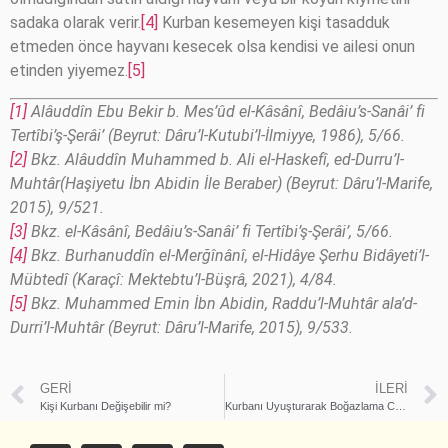
sadaka olarak verir.
[4]
Kurban kesemeyen kişi tasadduk
etmeden önce hayvanı kesecek olsa kendisi ve ailesi onun
etinden yiyemez.
[5]
[1]
Alâuddîn Ebu Bekir b. Mes’ûd el-Kâsânî, Bedâiu’s-Sanâi’ fi
Tertîbi’ş-Şerâi’ (Beyrut: Dâru’l-Kutubi’l-İlmiyye, 1986), 5/66.
[2]
Bkz. Alâuddîn Muhammed b. Ali el-Haskefî, ed-Durru’l-
Muhtâr(Haşiyetu İbn Abidin İle Beraber) (Beyrut: Dâru’l-Marife,
2015), 9/521.
[3]
Bkz. el-Kâsânî, Bedâiu’s-Sanâi’ fi Tertîbi’ş-Şerâi’, 5/66.
[4]
Bkz. Burhanuddîn el-Merğînânî, el-Hidâye Şerhu Bidâyeti’l-
Mübtedî (Karaçî: Mektebtu’l-Büşrâ, 2021), 4/84.
[5]
Bkz. Muhammed Emin İbn Abidin, Raddu’l-Muhtâr ala’d-
Durri’l-Muhtâr (Beyrut: Dâru’l-Marife, 2015), 9/533.
GERI
İLERI
Kişi Kurbanı Değişebilir mi?
Kurbanı Uyuşturarak Boğazlama Caiz mi?