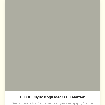
Bu Kiri Büyük Doğu Mecrası Temizler
Okulda, hayatta Allah’tan bahsetmenin yasaklandığı gün; Anadolu,