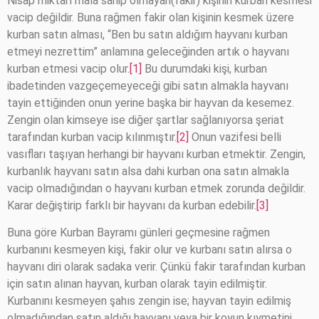
Nisap miktarı mala sahip olmayan(fakir) kişinin kurban kesmesi
vacip değildir. Buna rağmen fakir olan kişinin kesmek üzere
kurban satın alması, “Ben bu satın aldığım hayvanı kurban
etmeyi nezrettim” anlamına geleceğinden artık o hayvanı
kurban etmesi vacip olur.
[1]
Bu durumdaki kişi, kurban
ibadetinden vazgeçemeyeceği gibi satın almakla hayvanı
tayin ettiğinden onun yerine başka bir hayvan da kesemez.
Zengin olan kimseye ise diğer şartlar sağlanıyorsa şeriat
tarafından kurban vacip kılınmıştır.
[2]
Onun vazifesi belli
vasıfları taşıyan herhangi bir hayvanı kurban etmektir. Zengin,
kurbanlık hayvanı satın alsa dahi kurban ona satın almakla
vacip olmadığından o hayvanı kurban etmek zorunda değildir.
Karar değiştirip farklı bir hayvanı da kurban edebilir.
[3]
Buna göre Kurban Bayramı günleri geçmesine rağmen
kurbanını kesmeyen kişi, fakir olur ve kurbanı satın alırsa o
hayvanı diri olarak sadaka verir. Çünkü fakir tarafından kurban
için satın alınan hayvan, kurban olarak tayin edilmiştir.
Kurbanını kesmeyen şahıs zengin ise; hayvan tayin edilmiş
olmadığından satın aldığı hayvanı veya bir koyun kıymetini