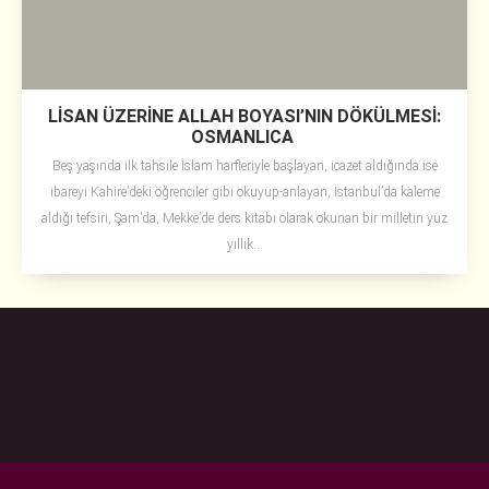
LİSAN ÜZERİNE ALLAH BOYASI’NIN DÖKÜLMESİ:
OSMANLICA
Beş yaşında ilk tahsile İslam harfleriyle başlayan, icazet aldığında ise
ibareyi Kahire’deki öğrenciler gibi okuyup-anlayan, İstanbul’da kaleme
aldığı tefsiri, Şam’da, Mekke’de ders kitabı olarak okunan bir milletin yüz
yıllık...