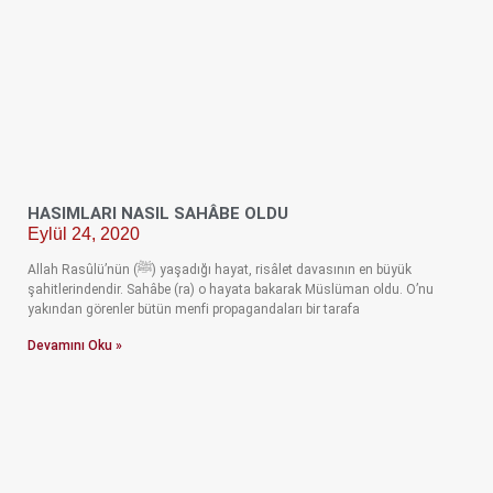
HASIMLARI NASIL SAHÂBE OLDU
Eylül 24, 2020
Allah Rasûlü’nün (ﷺ) yaşadığı hayat, risâlet davasının en büyük
şahitlerindendir. Sahâbe (ra) o hayata bakarak Müslüman oldu. O’nu
yakından görenler bütün menfi propagandaları bir tarafa
Devamını Oku »