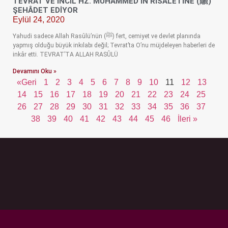
TEVRAT VE İNCİL HZ. MUHAMMED’İN RİSÂLETİNE (ﷺ)
ŞEHÂDET EDİYOR
Eylül 24, 2020
Yahudi sadece Allah Rasûlü’nün (ﷺ) fert, cemiyet ve devlet planında
yapmış olduğu büyük inkılabı değil; Tevrat’ta O’nu müjdeleyen haberleri de
inkâr etti. TEVRAT’TA ALLAH RASÛLÜ
Devamını Oku »
«Geri
1
2
3
4
5
6
7
8
9
10
11
12
13
14
15
16
17
18
19
20
21
22
23
24
25
26
27
28
29
30
31
32
33
34
35
36
37
38
39
40
41
42
43
44
45
46
İleri »