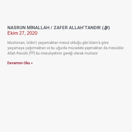
NASRUN MİNALLAH / ZAFER ALLAH’TANDIR (ﷻ)
Ekim 27, 2020
Müslüman, İslâm’ı yaşamaktan mesul olduğu gibi İslam’a göre
yaşamaya çağırmaktan ve bu uğurda mücadele yapmaktan da mesuldür.
Allah Rasûlü (ﷺ) bu mesuliyetinin gereği olarak muhacir
Devamını Oku »