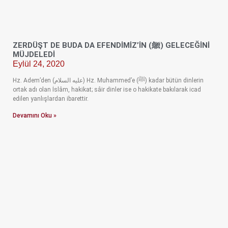
ZERDÜŞT DE BUDA DA EFENDİMİZ’İN (ﷺ) GELECEĞİNİ
MÜJDELEDİ
Eylül 24, 2020
Hz. Adem’den (عليه السلام) Hz. Muhammed’e (ﷺ) kadar bütün dinlerin
ortak adı olan İslâm, hakikat; sâir dinler ise o hakikate bakılarak icad
edilen yanlışlardan ibarettir.
Devamını Oku »