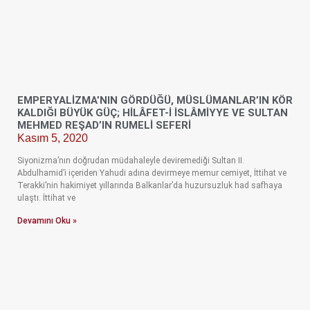
EMPERYALİZMA’NIN GÖRDÜĞÜ, MÜSLÜMANLAR’IN KÖR
KALDIĞI BÜYÜK GÜÇ; HİLÂFET-İ İSLÂMİYYE VE SULTAN
MEHMED REŞAD’IN RUMELİ SEFERİ
Kasım 5, 2020
Siyonizma’nın doğrudan müdahaleyle deviremediği Sultan II.
Abdulhamid’i içeriden Yahudi adına devirmeye memur cemiyet, İttihat ve
Terakki’nin hakimiyet yıllarında Balkanlar’da huzursuzluk had safhaya
ulaştı. İttihat ve
Devamını Oku »