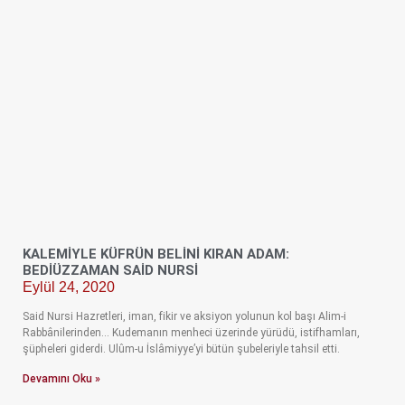
KALEMİYLE KÜFRÜN BELİNİ KIRAN ADAM:
BEDİÜZZAMAN SAİD NURSİ
Eylül 24, 2020
Said Nursi Hazretleri, iman, fikir ve aksiyon yolunun kol başı Alim-i
Rabbânilerinden… Kudemanın menheci üzerinde yürüdü, istifhamları,
şüpheleri giderdi. Ulûm-u İslâmiyye’yi bütün şubeleriyle tahsil etti.
Devamını Oku »