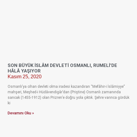
SON BÜYÜK İSLÂM DEVLETİ OSMANLI, RUMELİ’DE
HÂLÂ YAŞIYOR
Kasım 25, 2020
Osmanlı’ya cihan devleti olma iradesi kazandıran “Mefâhir-i İslâmiyye”
mahşeri, Meşhed-i Hüdâvendigâr’dan (Priştine) Osmanlı zamanında
sancak (1455-1912) olan Prizren’e doğru yola çıktık. Şehre varınca gördük
ki
Devamını Oku »