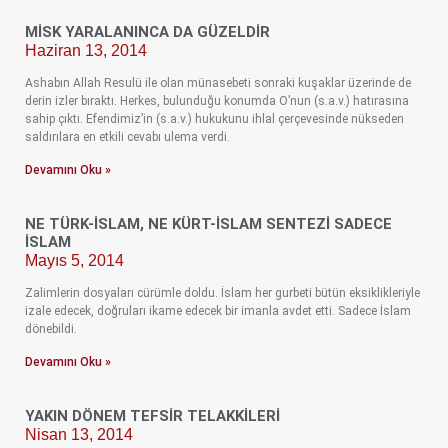
MISK YARALANINCA DA GÜZELDIR
Haziran 13, 2014
Ashabın Allah Resulü ile olan münasebeti sonraki kuşaklar üzerinde de
derin izler bıraktı. Herkes, bulunduğu konumda O’nun (s.a.v.) hatırasına
sahip çıktı. Efendimiz’in (s.a.v.) hukukunu ihlal çerçevesinde nükseden
saldırılara en etkili cevabı ulema verdi.
Devamını Oku »
NE TÜRK-İSLAM, NE KÜRT-İSLAM SENTEZI SADECE
İSLAM
Mayıs 5, 2014
Zalimlerin dosyaları cürümle doldu. İslam her gurbeti bütün eksiklikleriyle
izale edecek, doğruları ikame edecek bir imanla avdet etti. Sadece İslam
dönebildi.
Devamını Oku »
YAKIN DÖNEM TEFSIR TELAKKILERI
Nisan 13, 2014