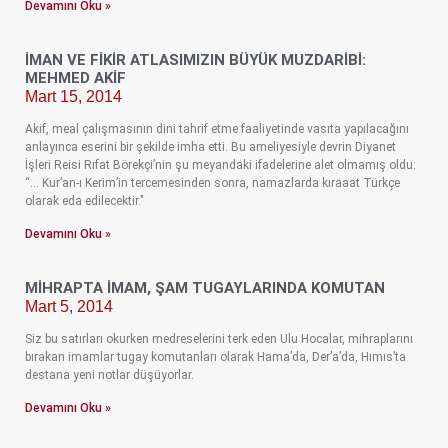
Devamını Oku »
İMAN VE FIKIR ATLASIMIZIN BÜYÜK MUZDARIBI:
MEHMED AKIF
Mart 15, 2014
Akif, meal çalışmasının dini tahrif etme faaliyetinde vasıta yapılacağını
anlayınca eserini bir şekilde imha etti. Bu ameliyesiyle devrin Diyanet
İşleri Reisi Rıfat Börekçi’nin şu meyandaki ifadelerine alet olmamış oldu:
“… Kur’an-ı Kerim’in tercemesinden sonra, namazlarda kıraaat Türkçe
olarak eda edilecektir.’’
Devamını Oku »
MIHRAPTA İMAM, ŞAM TUGAYLARINDA KOMUTAN
Mart 5, 2014
Siz bu satırları okurken medreselerini terk eden Ulu Hocalar, mihraplarını
bırakan imamlar tugay komutanları olarak Hama’da, Der’a’da, Hımıs’ta
destana yeni notlar düşüyorlar.
Devamını Oku »