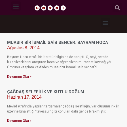
Tasavvuf Sohbetleri
Fıkıh Dersleri
Akaid Dersleri
Tefsir Dersleri
Hadis Dersleri
MUASIR BIR İSMAIL SAIB SENCER: BAYRAM HOCA
Ağustos 8, 2014
Bayram Hoca etraflı bir literatür bilgisine de sahipti. O, neyi, nerede
bulabileceklerini araştıran hoca ve öğrencilerin müracaat kaynağıydı.
Ömrünü kitaplara vakfeden muasır bir İsmail Saib Sencer’di.
Devamını Oku »
ÇAĞDAŞ SELEFILIK VE KUTLU DOĞUM
Haziran 17, 2014
Mevlid etrafında yapılan tartışmalar çağdaş selefiliğin, var oluşunu inkârı
üzerine bina ettiği “tevessül” gibi konuları dahi geride bırakmıştır.
Devamını Oku »