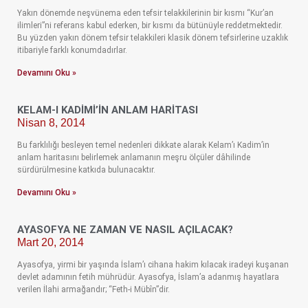
Yakın dönemde neşvünema eden tefsir telakkilerinin bir kısmı “Kur’an
ilimleri”ni referans kabul ederken, bir kısmı da bütünüyle reddetmektedir.
Bu yüzden yakın dönem tefsir telakkileri klasik dönem tefsirlerine uzaklık
itibariyle farklı konumdadırlar.
Devamını Oku »
KELAM-I KADIMI’IN ANLAM HARITASI
Nisan 8, 2014
Bu farklılığı besleyen temel nedenleri dikkate alarak Kelam’ı Kadim’in
anlam haritasını belirlemek anlamanın meşru ölçüler dâhilinde
sürdürülmesine katkıda bulunacaktır.
Devamını Oku »
AYASOFYA NE ZAMAN VE NASIL AÇILACAK?
Mart 20, 2014
Ayasofya, yirmi bir yaşında İslam’ı cihana hakim kılacak iradeyi kuşanan
devlet adamının fetih mührüdür. Ayasofya, İslam’a adanmış hayatlara
verilen İlahi armağandır; “Feth-i Mübîn”dir.