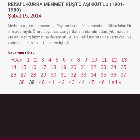
REISÜ’L-KURRA MEHMET RÜŞTÜ AŞIKKUTLU (1901-
1980)
Şubat 15, 2014
Merhum Aşıkkutlu hocamız, Peygamber ahlâkını hayatına hâkim kılan bir
ilim adamıydı. Ömrü boyunca, zor şartlar altında yılmadan, yıkılmadan
Kur’an-ı Kerîm hizmetine devam etti; Allah Teâlâ’nın kitabına varis oldu ve
varis olacak binlerce talebe yetiştirdi.
Devamını Oku »
«Geri
1
2
3
4
5
6
7
8
9
10
11
12
13
14
15
16
17
18
19
20
21
22
23
24
25
26
27
28
29
30
31
32
33
34
35
36
37
38
39
40
41
42
43
44
45
46
İleri »