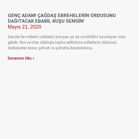
GENÇ ADAM! ÇAĞDAŞ EBREHELERİN ORDUSUNU
DAĞITACAK EBABİL KUŞU SENSİN!
Mayıs 21, 2020
Gençler bir milletin istiklalini koruyan ya da izmihlâlini hazırlayan ordu
gibidir. İlim ve irfan silahıyla teçhiz edilirlerse milletlerini öldürücü
darbelerden korur; şehvet ve şöhretle donatılırlarsa
Devamını Oku »