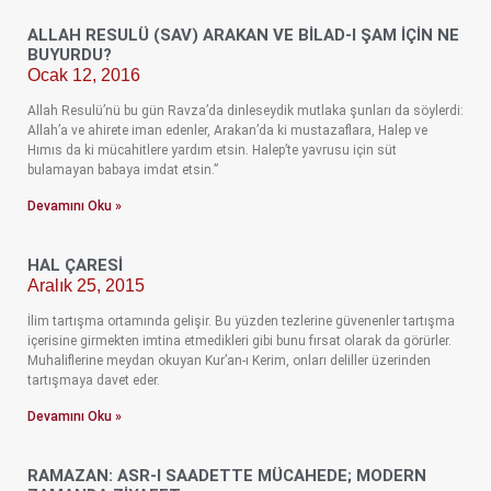
ALLAH RESULÜ (SAV) ARAKAN VE BILAD-I ŞAM İÇIN NE
BUYURDU?
Ocak 12, 2016
Allah Resulü’nü bu gün Ravza’da dinleseydik mutlaka şunları da söylerdi:
Allah’a ve ahirete iman edenler, Arakan’da ki mustazaflara, Halep ve
Hımıs da ki mücahitlere yardım etsin. Halep’te yavrusu için süt
bulamayan babaya imdat etsin.”
Devamını Oku »
HAL ÇARESI
Aralık 25, 2015
İlim tartışma ortamında gelişir. Bu yüzden tezlerine güvenenler tartışma
içerisine girmekten imtina etmedikleri gibi bunu fırsat olarak da görürler.
Muhaliflerine meydan okuyan Kur’an-ı Kerim, onları deliller üzerinden
tartışmaya davet eder.
Devamını Oku »
RAMAZAN: ASR-I SAADETTE MÜCAHEDE; MODERN