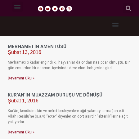
Tasavvuf Sohbetleri
Fıkıh Dersleri
Akaid Dersleri
Tefsir Dersleri
Hadis Dersleri
MERHAMETIN AMENTÜSÜ
Şubat 13, 2016
Merhameti o kadar engindi ki, hayvanlar da ondan nasipdar olmuştu. Bir
gün ensardan bir adamın -içerisinde deve olan- bahçesine girdi.
Devamını Oku »
KUR’AN’IN MUAZZAM DURUŞU VE DÖNÜŞÜ
Şubat 1, 2016
Kur’ân, kendisine kin ve nefret besleyenlere ağıt yakmayı armağan etti.
Allah Resûlü’ne (s.a.v) “ebter” diyenler on dört asırdır “ebterlik”lerine ağıt
yakıyorlar.
Devamını Oku »