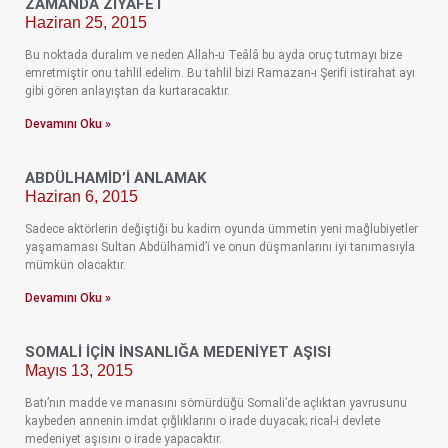
ZAMANDA ZIYAFET
Haziran 25, 2015
Bu noktada duralım ve neden Allah-u Teâlâ bu ayda oruç tutmayı bize
emretmiştir onu tahlil edelim. Bu tahlil bizi Ramazan-ı Şerifi istirahat ayı
gibi gören anlayıştan da kurtaracaktır.
Devamını Oku »
ABDÜLHAMID’I ANLAMAK
Haziran 6, 2015
Sadece aktörlerin değiştiği bu kadim oyunda ümmetin yeni mağlubiyetler
yaşamaması Sultan Abdülhamid’i ve onun düşmanlarını iyi tanımasıyla
mümkün olacaktır.
Devamını Oku »
SOMALI İÇIN İNSANLIĞA MEDENIYET AŞISI
Mayıs 13, 2015
Batı’nın madde ve manasını sömürdüğü Somali’de açlıktan yavrusunu
kaybeden annenin imdat çığlıklarını o irade duyacak; rical-i devlete
medeniyet aşısını o irade yapacaktır.