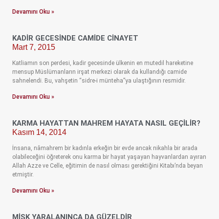
Devamını Oku »
KADIR GECESINDE CAMIDE CINAYET
Mart 7, 2015
Katliamın son perdesi, kadir gecesinde ülkenin en mutedil hareketine
mensup Müslümanların irşat merkezi olarak da kullandığı camide
sahnelendi. Bu, vahşetin “sidre-i münteha”ya ulaştığının resmidir.
Devamını Oku »
KARMA HAYATTAN MAHREM HAYATA NASIL GEÇILIR?
Kasım 14, 2014
İnsana, nâmahrem bir kadınla erkeğin bir evde ancak nikahla bir arada
olabileceğini öğreterek onu karma bir hayat yaşayan hayvanlardan ayıran
Allah Azze ve Celle, eğitimin de nasıl olması gerektiğini Kitabı’nda beyan
etmiştir.
Devamını Oku »
MISK YARALANINCA DA GÜZELDIR