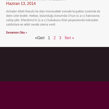
Haziran 13, 2014
Ashabın Allah Resulü ile olan münasebeti sonraki kuşaklar üzerinde de
derin izler bıraktı. Herkes, bulunduğu konumda O’nun (s.a.v.) hatırasına
sahip çıktı. Efendimiz’in (s.a.v.) hukukunu ihlal çerçevesinde nükseden
saldırılara en etkili cevabı ulema verdi.
Devamını Oku »
«Geri
1
2
3
İleri »