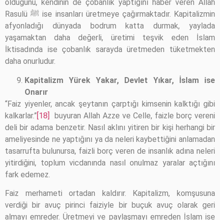
olduğunu, kendinin de çobanlık yaptığını haber veren Allah
Rasulü ﷺ ise insanları üretmeye çağırmaktadır. Kapitalizmin
afyonladığı dünyada bodrum katta durmak, yaylada
yaşamaktan daha değerli, üretimi teşvik eden İslam
İktisadında ise çobanlık sarayda üretmeden tüketmekten
daha onurludur.
Kapitalizm Yürek Yakar, Devlet Yıkar, İslam ise
Onarır
“Faiz yiyenler, ancak şeytanın çarptığı kimsenin kalktığı gibi
kalkarlar.”
[18]
buyuran Allah Azze ve Celle, faizle borç vereni
deli bir adama benzetir. Nasıl aklını yitiren bir kişi herhangi bir
ameliyesinde ne yaptığını ya da neleri kaybettiğini anlamadan
tasarrufta bulunursa, faizli borç veren de insanlık adına neleri
yitirdiğini, toplum vicdanında nasıl onulmaz yaralar açtığını
fark edemez.
Faiz merhameti ortadan kaldırır. Kapitalizm, komşusuna
verdiği bir avuç pirinci faiziyle bir buçuk avuç olarak geri
almayı emreder. Üretmeyi ve paylaşmayı emreden İslam ise