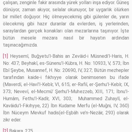
çalışan, zenginle fakir arasında yürek yolları inşa ediyor. Güneş
dönüyor, zaman akıyor, selalar okunuyor, bir uygarlık ölürken
bir millet doğuyor. Hiç ölmeyecekmiş gibi gülenler de, yarın
ölecekmiş gibi hazır duranlar da evlerden, iş yerlerinden,
saraylardan gerçek konakları olan mezarlarına taşınıyor. İşte
bütün mesele mezara nasıl bir hayatın ardından
taşınacağımızda.
[1]
Heysemî, Buğyetu’l-Bahis an Zevâid-i Müsnedi’l-Haris, H.
No: 437; Beyhakî, es-Sünenu’l-Kübra, H. No: 10933, V, 573; İbn
Ebî Şeybe, Musannef, H. No: 20690, IV, 327; Bütün mezhepler
tarafından kaide-i fıkhıyye olarak benimsenen bu ifade
(Maverdî, el-Havî’l-Kebîr, VI, 615; er-Rafiî, er-Şerhu’l-Kebîr, IX,
373; Nevevî, el-Mecmû’ Şerhu’l-Muhezzeb, XIII, 171; İbnu’l-
Humâm, Fethu’l-Kadîr, XVI, 303; Muhammed Zuhaylî, el-
Kavâidu’l-Fıkıhyye, 22) İbn Kudame Merfu (el-Muğni, IV, 360)
İbn Nüceym Mevkuf hadis(el-Eşbâh ve’n-Nezâir, 293) olarak
zikr eder.
[2]
Bakara, 275.