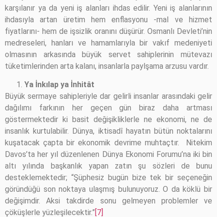
karşılanır ya da yeni iş alanları ihdas edilir. Yeni iş alanlarının
ihdasıyla artan üretim hem enflasyonu -mal ve hizmet
fiyatlarını- hem de işsizlik oranını düşürür. Osmanlı Devleti’nin
medreseleri, hanları ve hamamlarıyla bir vakıf medeniyeti
olmasının arkasında büyük servet sahiplerinin mütevazı
tüketimlerinden arta kalanı, insanlarla paylşama arzusu vardır.
Ya İnkılap ya İnhitât
Büyük sermaye sahipleriyle dar gelirli insanlar arasındaki gelir
dağılımı farkının her geçen gün biraz daha artması
göstermektedir ki basit değişikliklerle ne ekonomi, ne de
insanlık kurtulabilir. Dünya, iktisadî hayatın bütün noktalarını
kuşatacak çapta bir ekonomik devrime muhtaçtır. Nitekim
Davos’ta her yıl düzenlenen Dünya Ekonomi Forumu’na iki bin
altı yılında başkanlık yapan zatın şu sözleri de bunu
desteklemektedir; “Şüphesiz bugün bize tek bir seçeneğin
göründüğü son noktaya ulaşmış bulunuyoruz. O da köklü bir
değişimdir. Aksi takdirde sonu gelmeyen problemler ve
çöküşlerle yüzleşilecektir.”
[7]