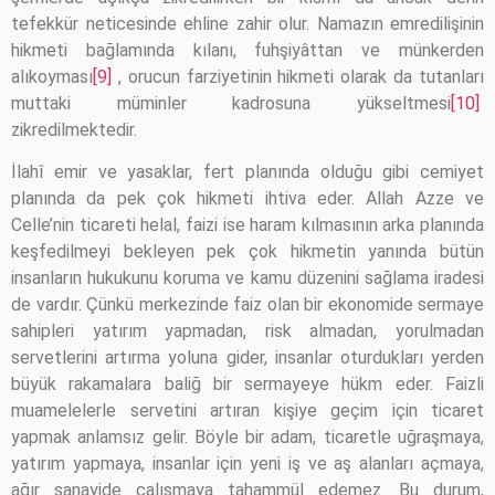
tefekkür neticesinde ehline zahir olur. Namazın emredilişinin
hikmeti bağlamında kılanı, fuhşiyâttan ve münkerden
alıkoyması
[9]
, orucun farziyetinin hikmeti olarak da tutanları
muttaki müminler kadrosuna yükseltmesi
[10]
zikredilmektedir.
İlahî emir ve yasaklar, fert planında olduğu gibi cemiyet
planında da pek çok hikmeti ihtiva eder. Allah Azze ve
Celle’nin ticareti helal, faizi ise haram kılmasının arka planında
keşfedilmeyi bekleyen pek çok hikmetin yanında bütün
insanların hukukunu koruma ve kamu düzenini sağlama iradesi
de vardır. Çünkü merkezinde faiz olan bir ekonomide sermaye
sahipleri yatırım yapmadan, risk almadan, yorulmadan
servetlerini artırma yoluna gider, insanlar oturdukları yerden
büyük rakamalara baliğ bir sermayeye hükm eder. Faizli
muamelelerle servetini artıran kişiye geçim için ticaret
yapmak anlamsız gelir. Böyle bir adam, ticaretle uğraşmaya,
yatırım yapmaya, insanlar için yeni iş ve aş alanları açmaya,
ağır sanayide çalışmaya tahammül edemez. Bu durum,