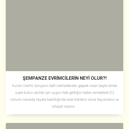
ŞEMPANZE EVRİMCİLERİN NEYİ OLUR?!
Kur’an-ı Kerîm dünyanın belli merhalelerden geçerek insan başta olmak
üzere bütün canlılar için uygun hale geldiğini haber vermektedir.[1]
Umumi manada hayata bakıldığında önce bitkilerin sonra hayvanların ve
nihayet insanın...