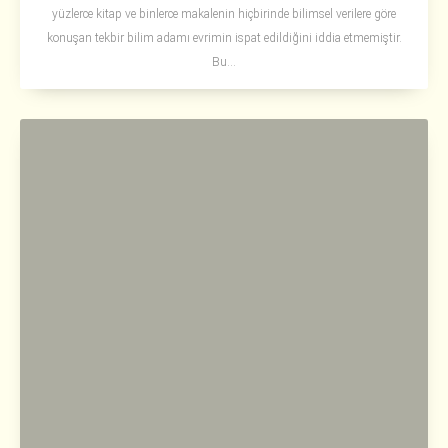
yüzlerce kitap ve binlerce makalenin hiçbirinde bilimsel verilere göre
konuşan tekbir bilim adamı evrimin ispat edildiğini iddia etmemiştir.
Bu...