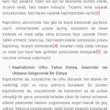
hem faiz yasaktır. İslam ise ayrı bir ekonomik sistem olarak,
ticareti helal, faizi haram kılmıştır. Ticareti helal sayarak
sosyalizmden, faizi haram sayarak kapitalizmden ayrılır.
[3]
Kapitalizm, ekonomide faiz gibi bir kaydı kaldırarak güçlünün
zayıfı sömürmesinin yolunu açmış, sosyalizm de insan
iradesini ve mala sahip olma arzusunu hiçe sayarak fıtratı
tahkir etmiştir. İslam ise, faizi haram kılarak sömürünün yolunu
kapatmış, ticareti emrederek
[4]
insanları mala sahip olmaya
ve onlar için hazır hale getirilen yeryüzünde dolaşarak
[5]
da
onu imar etmeye çağırmıştır.
Kapitalizmin Ufku Yalnız Dünya, İslam‘ınki ise
Ukbanın Gölgesinde Bir Dünya
Kapitalizmin de, sosyalizmin de ufku dünyadır; her ikisinin de
vadettiği ödül ve ceza yalnızca buradadır. Bu yüzden
kapitalizmde de, sosyalizmde de kameranın ya da polisin
olmadığı bir gece yarısında heladan çıkan bir hamur ustasının
ellerini yıkamadan hamuru yoğurmasına engel olacak bir güç
yoktur. Yalnızca müslümanları değil bütün insanlığı kuşatacak