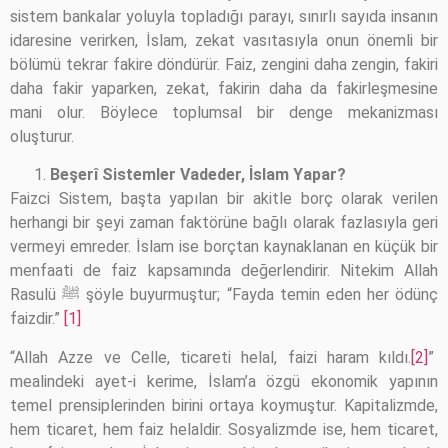
sistem bankalar yoluyla topladığı parayı, sınırlı sayıda insanın
idaresine verirken, İslam, zekat vasıtasıyla onun önemli bir
bölümü tekrar fakire döndürür. Faiz, zengini daha zengin, fakiri
daha fakir yaparken, zekat, fakirin daha da fakirleşmesine
mani olur. Böylece toplumsal bir denge mekanizması
oluşturur.
Beşerî Sistemler Vadeder, İslam Yapar?
Faizci Sistem, başta yapılan bir akitle borç olarak verilen
herhangi bir şeyi zaman faktörüne bağlı olarak fazlasıyla geri
vermeyi emreder. İslam ise borçtan kaynaklanan en küçük bir
menfaati de faiz kapsamında değerlendirir. Nitekim Allah
Rasulü ﷺ şöyle buyurmuştur; “Fayda temin eden her ödünç
faizdir.”
[1]
“Allah Azze ve Celle, ticareti helal, faizi haram kıldı.
[2]
”
mealindeki ayet-i kerime, İslam’a özgü ekonomik yapının
temel prensiplerinden birini ortaya koymuştur. Kapitalizmde,
hem ticaret, hem faiz helaldir. Sosyalizmde ise, hem ticaret,