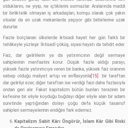
olduklarını, ne yiyip, ne içtiklerini sormazlar. Aralarında maddi
bir birliktelik olmayan iş arkadaşları, komşu olarak çok yakın
olsalar da en uzak mekanlarda yaşıyor gibi birbirlerine uzak
dururlar.
Faizle borçlanan ülkelerde iktisadi hayat her gün farklı bir
tehlikeyle yüzleşir. İktisadî çöküş, siyasi hayatı da tehdit eder.
Faiz, dar gelirlilerin ya da yatırımcının değil sermaye
sahiplerinin menfaatini korur. Düşük faizle aldığı parayı,
yüksek faizle yatırımcıya veren bir banka, yüksek faiz oranının
sebep olduğu maliyet artışı ve enflasyonla
[15]
bir taraftan
dar gelirliyi ezer, diğer taraftan ise verdiği faizi daha fazlasıyla
ondan geri alır. Fakat kapitalizm bütün bunları terazinin bir
kefesine bir eliyle koyduğu buğdayı diğer eliyle alan bir adam
suretinde yaptığından dolayı çoğu defa küçük tasarruf
sahipleri sermayelerinin eridiğini fark edemez.
Kapitalizm Sabit Kârı Öngörür, İslam Kâr Gibi Riski