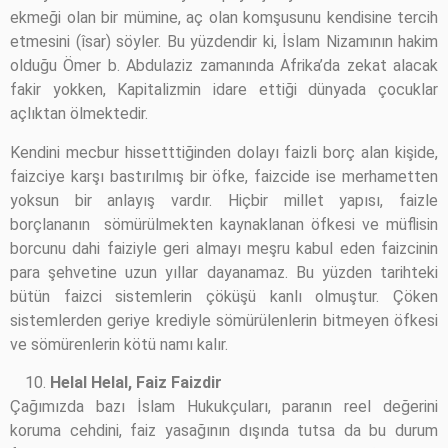
ekmeği olan bir mümine, aç olan komşusunu kendisine tercih
etmesini (îsar) söyler. Bu yüzdendir ki, İslam Nizamının hakim
olduğu Ömer b. Abdulaziz zamanında Afrika’da zekat alacak
fakir yokken, Kapitalizmin idare ettiği dünyada çocuklar
açlıktan ölmektedir.
Kendini mecbur hissetttiğinden dolayı faizli borç alan kişide,
faizciye karşı bastırılmış bir öfke, faizcide ise merhametten
yoksun bir anlayış vardır. Hiçbir millet yapısı, faizle
borçlananın sömürülmekten kaynaklanan öfkesi ve müflisin
borcunu dahi faiziyle geri almayı meşru kabul eden faizcinin
para şehvetine uzun yıllar dayanamaz. Bu yüzden tarihteki
bütün faizci sistemlerin çöküşü kanlı olmuştur. Çöken
sistemlerden geriye krediyle sömürülenlerin bitmeyen öfkesi
ve sömürenlerin kötü namı kalır.
Helal Helal, Faiz Faizdir
Çağımızda bazı İslam Hukukçuları, paranın reel değerini
koruma cehdini, faiz yasağının dışında tutsa da bu durum