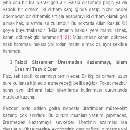
yine onu bir lira olarak geri alır. Faizci sistemde peşin ya da
vadeli, bir dirhemi iki dirhem karşılığında satıp, hiçbir bedel
ödemeden bir dirhemlik artışla anaparayı iki dirhem olarak geri
almak hak, İslam’da ise zulümdür. Bu noktada Allah Rasulü ﷺ
şöyle buyurmaktadır, “Müslümanın haksız yere malını almak,
kanını dökmek gibi haramdır.”
[12]
; Müslümanın kanını dökmek
nasıl haramsa, haksız yollardan malını almak da aynı şekilde
haramdır.
Faizci Sistemler Üretmeden Kazanmayı, İslam
Üretimi Teşvik Eder
Faiz, tek taraflı kazanmayı temin eder. Bir kişi bir dirhemi uzun
süre kullansa kâr edip etmeyeceği belli değildir. Fakat mezkür
şahıs aynı dirhemi faizli işlemlerde kullanması durumunda
mutlaka kazanır.
Faizden elde edilen gelire nisbetle üretimden mütevellit
kazanç çok sınırlıdır. Bu durum insanları yatırım yapmadan,
üretmeden kazanmaya sevkeder. Üretimin azalması ise
fiyatların yükselmesine, ekonominin dışa bağımlı olmasına yol