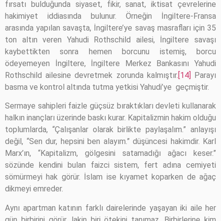
fırsatı bulduğunda siyaset, fikir, sanat, iktisat çevrelerine
hakimiyet iddiasında bulunur. Örneğin İngiltere-Fransa
arasında yapılan savaşta, İngiltere’ye savaş masrafları için 35
ton altın veren Yahudi Rothschild ailesi, İngiltere savaşı
kaybettikten sonra hemen borcunu istemiş, borcu
ödeyemeyen İngiltere, İngiltere Merkez Bankasını Yahudi
Rothschild ailesine devretmek zorunda kalmıştır.
[14]
Parayı
basma ve kontrol altında tutma yetkisi Yahudi’ye geçmiştir.
Sermaye sahipleri faizle güçsüz bıraktıkları devleti kullanarak
halkın inançları üzerinde baskı kurar. Kapitalizmin hakim olduğu
toplumlarda, “Çalışanlar olarak birlikte paylaşalım.” anlayışı
değil, “Sen dur, hepsini ben alayım.” düşüncesi hakimdir. Karl
Marx’ın, “Kapitalizm, gölgesini satamadığı ağacı keser.”
sözünde kendini bulan faizci sistem, fert adına cemiyeti
sömürmeyi hak görür. İslam ise kıyamet koparken de ağaç
dikmeyi emreder.
Aynı apartman katının farklı dairelerinde yaşayan iki aile her
gün birbirini görür, lakin biri ötekini tanımaz. Birbirlerine kim