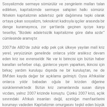
Sosyalizmde sermaye sömürülür ve zenginlerin malları talan
edilirken, kapitalizmde sermaye sahipleri halkı sömürür.
Nitekim kapitalizmin adaletsiz gelir dağılımına tepki olarak
ortaya çıkan sosyalizm, teknokrat kadroyla işçiler arasında bir
denge kuramayınca, zor şartlarda geçinen işciye karşı
teselliyi, “Bizdeki adaletsizlik kapitalizme göre daha azdır.”
cümlesinde aramıştır.
2007’de ABD’de zuhûr edip pek çok ülkeye yayılan malî kriz
yerel; yeryüzünün genelinde onlarca yıldır aralıksız devam
eden kriz ise evrenseldir. Ne var ki birincisi için bütün haber
kanalları seferber olup, günlerce yayım yaparken, ikincisi için
birkaç yardım kuruluşu dışında ne bir kuruluştan, ne de
BM’den kayda değer bir açıklama gelmişti. Oysa Afrikalılar
onlarca yıldır babadan oğula bir krizden diğerine
sürüklenmektedir. Bütün kriz zamanlarında susan dünya
vicdanı, yalnız 2007 krizinde konuştu. Çünkü 2007 krizi, açlık
sınırındaki Afrikalı insanları değil, azınlığın menfaatlerini
korumayı vadeden Kapitalizmin omurgasını teşkil eden büyük