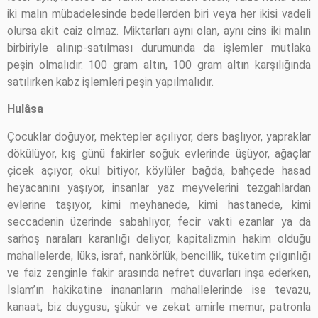
iki malın mübadelesinde bedellerden biri veya her ikisi vadeli
olursa akit caiz olmaz. Miktarları aynı olan, aynı cins iki malın
birbiriyle alınıp-satılması durumunda da işlemler mutlaka
peşin olmalıdır. 100 gram altın, 100 gram altın karşılığında
satılırken kabz işlemleri peşin yapılmalıdır.
Hulâsa
Çocuklar doğuyor, mektepler açılıyor, ders başlıyor, yapraklar
dökülüyor, kış günü fakirler soğuk evlerinde üşüyor, ağaçlar
çicek açıyor, okul bitiyor, köylüler bağda, bahçede hasad
heyacanını yaşıyor, insanlar yaz meyvelerini tezgahlardan
evlerine taşıyor, kimi meyhanede, kimi hastanede, kimi
seccadenin üzerinde sabahlıyor, fecir vakti ezanlar ya da
sarhoş naraları karanlığı deliyor, kapitalizmin hakim olduğu
mahallelerde, lüks, israf, nankörlük, bencillik, tüketim çılgınlığı
ve faiz zenginle fakir arasında nefret duvarları inşa ederken,
İslam’ın hakikatine inananların mahallelerinde ise tevazu,
kanaat, biz duygusu, şükür ve zekat amirle memur, patronla