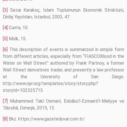
[3]
Sezai Karakoç, İslam Toplumunun Ekonomik Strüktürü,
Diriliş YayıInları, İstanbul, 2003, 47.
[4]
Cum’a, 10.
[5]
Mülk, 15.
[6]
This description of events is summarized in simple form
from different articles, especially from “FIASCOBlood in the
Water on Wall Street” authored by Frank Partnoy, a former
Wall Street derivatives trader, and presently a law professor
at the University of San Diego.
http://www.npr.org/templates/story/story.php?
storyId=102325715
[7]
Muhammed Takî Osmanî, Esbâbu’l-Ezmaeti’l-Maliyye ve
‘Ilâcuhâ, Dımeşk, 2015, 13.
[8]
Bkz. https://www.gazeteduvar.com.tr/