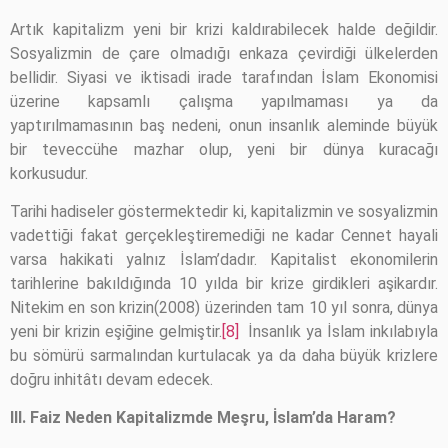
Artık kapitalizm yeni bir krizi kaldırabilecek halde değildir.
Sosyalizmin de çare olmadığı enkaza çevirdiği ülkelerden
bellidir. Siyasi ve iktisadi irade tarafından İslam Ekonomisi
üzerine kapsamlı çalışma yapılmaması ya da
yaptırılmamasının baş nedeni, onun insanlık aleminde büyük
bir teveccühe mazhar olup, yeni bir dünya kuracağı
korkusudur.
Tarihi hadiseler göstermektedir ki, kapitalizmin ve sosyalizmin
vadettiği fakat gerçekleştiremediği ne kadar Cennet hayali
varsa hakikati yalnız İslam’dadır. Kapitalist ekonomilerin
tarihlerine bakıldığında 10 yılda bir krize girdikleri aşikardır.
Nitekim en son krizin(2008) üzerinden tam 10 yıl sonra, dünya
yeni bir krizin eşiğine gelmiştir.
[8]
İnsanlık ya İslam inkılabıyla
bu sömürü sarmalından kurtulacak ya da daha büyük krizlere
doğru inhitâtı devam edecek.
III. Faiz Neden Kapitalizmde Meşru, İslam’da Haram?