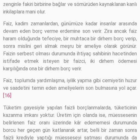
zenginle fakiri birbirine bağlar ve sömürüden kaynaklanan kanlı
inkilaplara mani olur.
Faiz, kadim zamanlardan, günümüze kadar insanlar arasında
devam eden borç verme erdemine son verir. Zira ancak faiz
haram olduğunda tefeciye, bir muhtaca bir dirhem borç verip,
sonra mislini geri almak meşru bir ameliye olarak görünür.
Faizin serbest olması durumunda ihtiyaç sahibinin hacetinden
istifade etmek isteyen bir faizci, iki dirhem ödemesi
karşılığında ona bir dirhem borç verir.
Faiz, toplumda yardımlaşma, iyilik yapma gibi cemiyetin huzur
ve saadetini temin eden ameliyelerin son bulmasına yol açar.
[16]
Tüketim gayesiyle yapılan faizli borçlanmalarda, tüketicinin
kazanma imkanı yoktur. Üretim için olanda ise, müessesenin
belirlenen faiz oranı üzerinde kâr edememesi durumunda
borcu her geçen gün katlanarak artar, belli bir zaman sonra
faizli krediyle yaptığı müesseseyi satması durumunda da