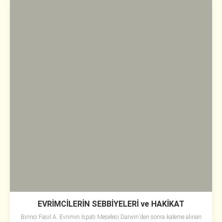
EVRİMCİLERİN SEBBİYELERİ ve HAKİKAT
Birinci Fasıl A. Evrimin İspatı Meselesi Darwin’den sonra kaleme alınan