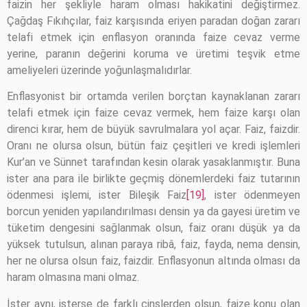
faizin her şekliyle haram olması hakikatini değiştirmez.
Çağdaş Fıkıhçılar, faiz karşısında eriyen paradan doğan zararı
telafi etmek için enflasyon oranında faize cevaz verme
yerine, paranın değerini koruma ve üretimi teşvik etme
ameliyeleri üzerinde yoğunlaşmalıdırlar.
Enflasyonist bir ortamda verilen borçtan kaynaklanan zararı
telafi etmek için faize cevaz vermek, hem faize karşı olan
direnci kırar, hem de büyük savrulmalara yol açar. Faiz, faizdir.
Oranı ne olursa olsun, bütün faiz çeşitleri ve kredi işlemleri
Kur’an ve Sünnet tarafından kesin olarak yasaklanmıştır. Buna
ister ana para ile birlikte geçmiş dönemlerdeki faiz tutarının
ödenmesi işlemi, ister Bileşik Faiz
[19]
, ister ödenmeyen
borcun yeniden yapılandırılması densin ya da gayesi üretim ve
tüketim dengesini sağlanmak olsun, faiz oranı düşük ya da
yüksek tutulsun, alınan paraya ribâ, faiz, fayda, nema densin,
her ne olursa olsun faiz, faizdir. Enflasyonun altında olması da
haram olmasına mani olmaz.
İster aynı, isterse de farklı cinslerden olsun, faize konu olan