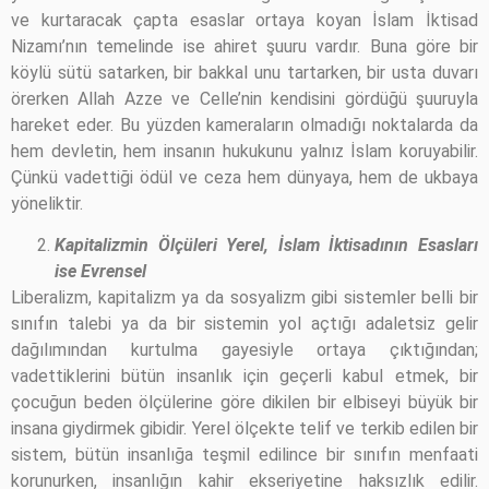
ve kurtaracak çapta esaslar ortaya koyan İslam İktisad
Nizamı’nın temelinde ise ahiret şuuru vardır. Buna göre bir
köylü sütü satarken, bir bakkal unu tartarken, bir usta duvarı
örerken Allah Azze ve Celle’nin kendisini gördüğü şuuruyla
hareket eder. Bu yüzden kameraların olmadığı noktalarda da
hem devletin, hem insanın hukukunu yalnız İslam koruyabilir.
Çünkü vadettiği ödül ve ceza hem dünyaya, hem de ukbaya
yöneliktir.
Kapitalizmin Ölçüleri Yerel, İslam İktisadının Esasları
ise Evrensel
Liberalizm, kapitalizm ya da sosyalizm gibi sistemler belli bir
sınıfın talebi ya da bir sistemin yol açtığı adaletsiz gelir
dağılımından kurtulma gayesiyle ortaya çıktığından;
vadettiklerini bütün insanlık için geçerli kabul etmek, bir
çocuğun beden ölçülerine göre dikilen bir elbiseyi büyük bir
insana giydirmek gibidir. Yerel ölçekte telif ve terkib edilen bir
sistem, bütün insanlığa teşmil edilince bir sınıfın menfaati
korunurken, insanlığın kahir ekseriyetine haksızlık edilir.