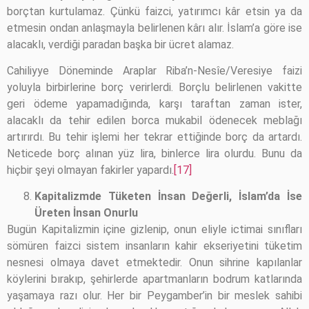
borçtan kurtulamaz. Çünkü faizci, yatırımcı kâr etsin ya da
etmesin ondan anlaşmayla belirlenen kârı alır. İslam’a göre ise
alacaklı, verdiği paradan başka bir ücret alamaz.
Cahiliyye Döneminde Araplar Riba’n-Nesîe/Veresiye faizi
yoluyla birbirlerine borç verirlerdi. Borçlu belirlenen vakitte
geri ödeme yapamadığında, karşı taraftan zaman ister,
alacaklı da tehir edilen borca mukabil ödenecek meblağı
artırırdı. Bu tehir işlemi her tekrar ettiğinde borç da artardı.
Neticede borç alınan yüz lira, binlerce lira olurdu. Bunu da
hiçbir şeyi olmayan fakirler yapardı.
[17]
Kapitalizmde Tüketen İnsan Değerli, İslam’da İse
Üreten İnsan Onurlu
Bugün Kapitalizmin içine gizlenip, onun eliyle ictimai sınıfları
sömüren faizci sistem insanların kahir ekseriyetini tüketim
nesnesi olmaya davet etmektedir. Onun sihrine kapılanlar
köylerini bırakıp, şehirlerde apartmanların bodrum katlarında
yaşamaya razı olur. Her bir Peygamber’in bir meslek sahibi