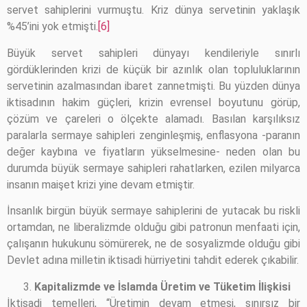
servet sahiplerini vurmuştu. Kriz dünya servetinin yaklaşık
%45’ini yok etmişti.
[6]
Büyük servet sahipleri dünyayı kendileriyle sınırlı
gördüklerinden krizi de küçük bir azınlık olan topluluklarının
servetinin azalmasından ibaret zannetmişti. Bu yüzden dünya
iktisadının hakim güçleri, krizin evrensel boyutunu görüp,
çözüm ve çareleri o ölçekte alamadı. Basılan karşılıksız
paralarla sermaye sahipleri zenginleşmiş, enflasyona -paranın
değer kaybına ve fiyatların yükselmesine- neden olan bu
durumda büyük sermaye sahipleri rahatlarken, ezilen milyarca
insanın maişet krizi yine devam etmiştir.
İnsanlık birgün büyük sermaye sahiplerini de yutacak bu riskli
ortamdan, ne liberalizmde olduğu gibi patronun menfaati için,
çalışanın hukukunu sömürerek, ne de sosyalizmde olduğu gibi
Devlet adına milletin iktisadi hürriyetini tahdit ederek çıkabilir.
Kapitalizmde ve İslamda Üretim ve Tüketim İlişkisi
İktisadi temelleri, “Üretimin devam etmesi, sınırsız bir