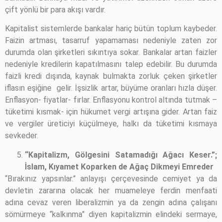
çift yönlü bir para akışı vardır.
Kapitalist sistemlerde bankalar hariç bütün toplum kaybeder.
Faizin artması, tasarruf yapamaması nedeniyle zaten zor
durumda olan şirketleri sıkıntıya sokar. Bankalar artan faizler
nedeniyle kredilerin kapatılmasını talep edebilir. Bu durumda
faizli kredi dışında, kaynak bulmakta zorluk çeken şirketler
iflasın eşiğine gelir. İşsizlik artar, büyüme oranları hızla düşer.
Enflasyon- fiyatlar- fırlar. Enflasyonu kontrol altında tutmak –
tüketimi kısmak- için hükumet vergi artışına gider. Artan faiz
ve vergiler üreticiyi küçülmeye, halkı da tüketimi kısmaya
sevkeder.
“Kapitalizm, Gölgesini Satamadığı Ağacı Keser.”;
İslam, Kıyamet Koparken de Ağaç Dikmeyi Emreder
“Bırakınız yapsınlar.” anlayışı çerçevesinde cemiyet ya da
devletin zararına olacak her muameleye ferdin menfaati
adına cevaz veren liberalizmin ya da zengin adına çalışanı
sömürmeye “kalkınma” diyen kapitalizmin elindeki sermaye,