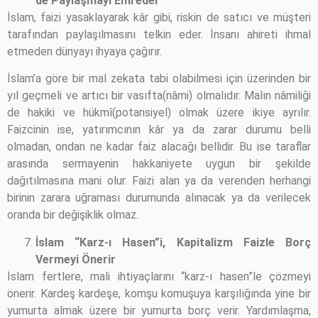
de Paylaşmayı Emreder
İslam, faizi yasaklayarak kâr gibi, riskin de satıcı ve müşteri
tarafından paylaşılmasını telkin eder. İnsanı ahireti ihmal
etmeden dünyayı ihyaya çağırır.
İslam’a göre bir mal zekata tabi olabilmesi için üzerinden bir
yıl geçmeli ve artıcı bir vasıfta(nâmi) olmalıdır. Malın nâmiliği
de hakiki ve hükmî(potansiyel) olmak üzere ikiye ayrılır.
Faizcinin ise, yatırımcının kâr ya da zarar durumu belli
olmadan, ondan ne kadar faiz alacağı bellidir. Bu ise taraflar
arasında sermayenin hakkaniyete uygun bir şekilde
dağıtılmasına mani olur. Faizi alan ya da verenden herhangi
birinin zarara uğraması durumunda alınacak ya da verilecek
oranda bir değişiklik olmaz.
İslam “Karz-ı Hasen”i, Kapitalizm Faizle Borç
Vermeyi Önerir
İslam fertlere, mali ihtiyaçlarını “karz-ı hasen”le çözmeyi
önerir. Kardeş kardeşe, komşu komuşuya karşılığında yine bir
yumurta almak üzere bir yumurta borç verir. Yardımlaşma,