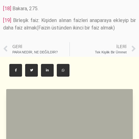
[18]
Bakara, 275.
[19]
Birleşik faiz: Kişiden alınan faizleri anaparaya ekleyip bir
daha faiz almak(Faizin üstünden ikinci bir faiz almak)
GERI
İLERI
PARA NEDİR, NE DEĞİLDİR?
Tek Kişilik Bir Ümmet