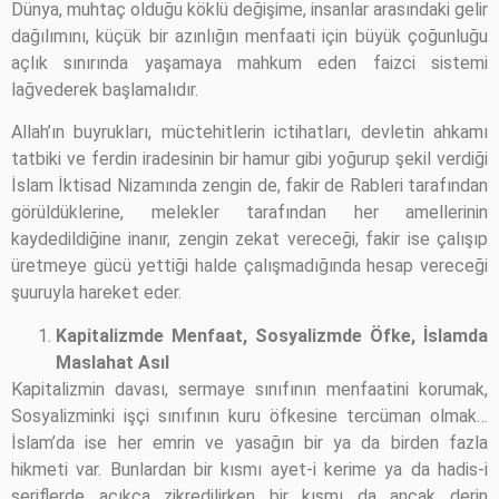
Dünya, muhtaç olduğu köklü değişime, insanlar arasındaki gelir
dağılımını, küçük bir azınlığın menfaati için büyük çoğunluğu
açlık sınırında yaşamaya mahkum eden faizci sistemi
lağvederek başlamalıdır.
Allah’ın buyrukları, müctehitlerin ictihatları, devletin ahkamı
tatbiki ve ferdin iradesinin bir hamur gibi yoğurup şekil verdiği
İslam İktisad Nizamında zengin de, fakir de Rableri tarafından
görüldüklerine, melekler tarafından her amellerinin
kaydedildiğine inanır, zengin zekat vereceği, fakir ise çalışıp
üretmeye gücü yettiği halde çalışmadığında hesap vereceği
şuuruyla hareket eder.
Kapitalizmde Menfaat, Sosyalizmde Öfke, İslamda
Maslahat Asıl
Kapitalizmin davası, sermaye sınıfının menfaatini korumak,
Sosyalizminki işçi sınıfının kuru öfkesine tercüman olmak…
İslam’da ise her emrin ve yasağın bir ya da birden fazla
hikmeti var. Bunlardan bir kısmı ayet-i kerime ya da hadis-i
şeriflerde açıkça zikredilirken bir kısmı da ancak derin