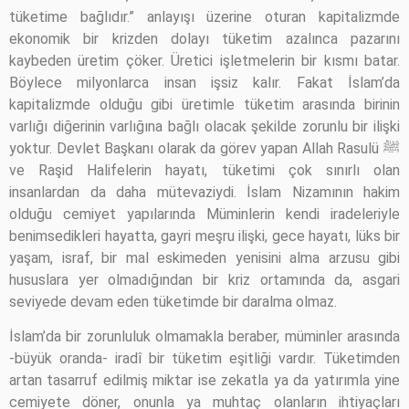
tüketime bağlıdır.” anlayışı üzerine oturan kapitalizmde
ekonomik bir krizden dolayı tüketim azalınca pazarını
kaybeden üretim çöker. Üretici işletmelerin bir kısmı batar.
Böylece milyonlarca insan işsiz kalır. Fakat İslam’da
kapitalizmde olduğu gibi üretimle tüketim arasında birinin
varlığı diğerinin varlığına bağlı olacak şekilde zorunlu bir ilişki
yoktur. Devlet Başkanı olarak da görev yapan Allah Rasulü ﷺ
ve Raşid Halifelerin hayatı, tüketimi çok sınırlı olan
insanlardan da daha mütevaziydi. İslam Nizamının hakim
olduğu cemiyet yapılarında Müminlerin kendi iradeleriyle
benimsedikleri hayatta, gayri meşru ilişki, gece hayatı, lüks bir
yaşam, israf, bir mal eskimeden yenisini alma arzusu gibi
hususlara yer olmadığından bir kriz ortamında da, asgari
seviyede devam eden tüketimde bir daralma olmaz.
İslam’da bir zorunluluk olmamakla beraber, müminler arasında
-büyük oranda- iradî bir tüketim eşitliği vardır. Tüketimden
artan tasarruf edilmiş miktar ise zekatla ya da yatırımla yine
cemiyete döner, onunla ya muhtaç olanların ihtiyaçları