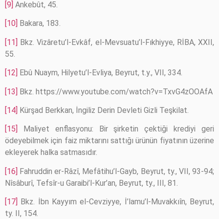
[9]
Ankebût, 45.
[10]
Bakara, 183.
[11]
Bkz. Vizâretu’l-Evkâf, el-Mevsuatu’l-Fıkhiyye, RİBA, XXII,
55.
[12]
Ebû Nuaym, Hilyetu’l-Evliya, Beyrut, t.y., VII, 334.
[13]
Bkz. https://www.youtube.com/watch?v=TxvG4zOOAfA
[14]
Kürşad Berkkan, İngiliz Derin Devleti Gizli Teşkilat.
[15]
Maliyet enflasyonu: Bir şirketin çektiği krediyi geri
ödeyebilmek için faiz miktarını sattığı ürünün fiyatının üzerine
ekleyerek halka satmasıdır.
[16]
Fahruddin er-Râzî, Mefâtihu’l-Gayb, Beyrut, ty., VII, 93-94;
Nîsâburî, Tefsîr-u Garaibi’l-Kur’an, Beyrut, ty., III, 81.
[17]
Bkz. İbn Kayyım el-Cevziyye, İ’lamu’l-Muvakkıîn, Beyrut,
ty. II, 154.