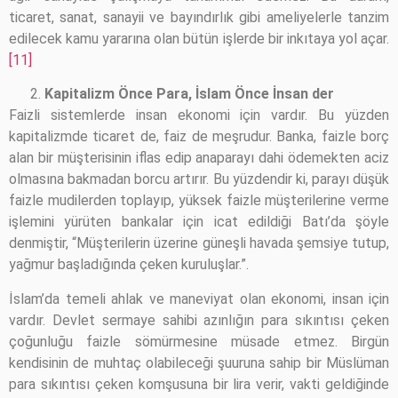
ticaret, sanat, sanayii ve bayındırlık gibi ameliyelerle tanzim
edilecek kamu yararına olan bütün işlerde bir inkıtaya yol açar.
[11]
Kapitalizm Önce Para, İslam Önce İnsan der
Faizli sistemlerde insan ekonomi için vardır. Bu yüzden
kapitalizmde ticaret de, faiz de meşrudur. Banka, faizle borç
alan bir müşterisinin iflas edip anaparayı dahi ödemekten aciz
olmasına bakmadan borcu artırır. Bu yüzdendir ki, parayı düşük
faizle mudilerden toplayıp, yüksek faizle müşterilerine verme
işlemini yürüten bankalar için icat edildiği Batı’da şöyle
denmiştir, “Müşterilerin üzerine güneşli havada şemsiye tutup,
yağmur başladığında çeken kuruluşlar.”.
İslam’da temeli ahlak ve maneviyat olan ekonomi, insan için
vardır. Devlet sermaye sahibi azınlığın para sıkıntısı çeken
çoğunluğu faizle sömürmesine müsade etmez. Birgün
kendisinin de muhtaç olabileceği şuuruna sahip bir Müslüman
para sıkıntısı çeken komşusuna bir lira verir, vakti geldiğinde