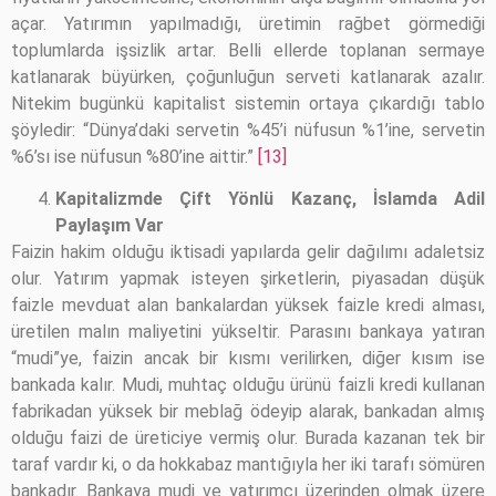
açar. Yatırımın yapılmadığı, üretimin rağbet görmediği
toplumlarda işsizlik artar. Belli ellerde toplanan sermaye
katlanarak büyürken, çoğunluğun serveti katlanarak azalır.
Nitekim bugünkü kapitalist sistemin ortaya çıkardığı tablo
şöyledir: “Dünya’daki servetin %45’i nüfusun %1’ine, servetin
%6’sı ise nüfusun %80’ine aittir.”
[13]
Kapitalizmde Çift Yönlü Kazanç, İslamda Adil
Paylaşım Var
Faizin hakim olduğu iktisadi yapılarda gelir dağılımı adaletsiz
olur. Yatırım yapmak isteyen şirketlerin, piyasadan düşük
faizle mevduat alan bankalardan yüksek faizle kredi alması,
üretilen malın maliyetini yükseltir. Parasını bankaya yatıran
“mudi”ye, faizin ancak bir kısmı verilirken, diğer kısım ise
bankada kalır. Mudi, muhtaç olduğu ürünü faizli kredi kullanan
fabrikadan yüksek bir meblağ ödeyip alarak, bankadan almış
olduğu faizi de üreticiye vermiş olur. Burada kazanan tek bir
taraf vardır ki, o da hokkabaz mantığıyla her iki tarafı sömüren
bankadır. Bankaya mudi ve yatırımcı üzerinden olmak üzere