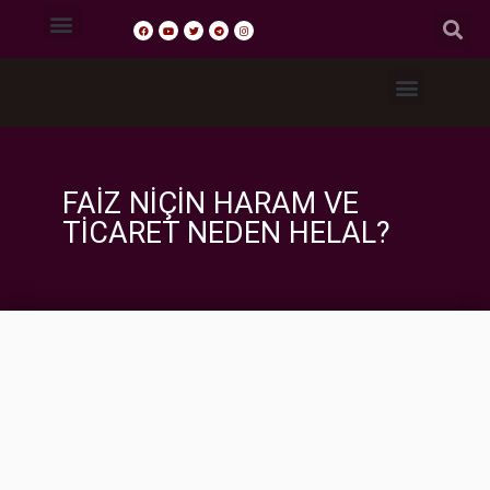
Tasavvuf Sohbetleri
Fıkıh Dersleri
Akaid Dersleri
Tefsir Dersleri
Hadis Dersleri
FAİZ NİÇİN HARAM VE
TİCARET NEDEN HELAL?