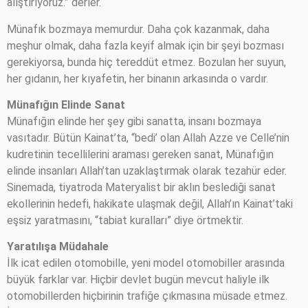
alıştırıyoruz.” derler.
Münafık bozmaya memurdur. Daha çok kazanmak, daha
meşhur olmak, daha fazla keyif almak için bir şeyi bozması
gerekiyorsa, bunda hiç tereddüt etmez. Bozulan her suyun,
her gıdanın, her kıyafetin, her binanın arkasında o vardır.
Münafığın Elinde Sanat
Münafığın elinde her şey gibi sanatta, insanı bozmaya
vasıtadır. Bütün Kainat’ta, “bedi’ olan Allah Azze ve Celle’nin
kudretinin tecellilerini araması gereken sanat, Münafığın
elinde insanları Allah’tan uzaklaştırmak olarak tezahür eder.
Sinemada, tiyatroda Materyalist bir aklın beslediği sanat
ekollerinin hedefi, hakikate ulaşmak değil, Allah’ın Kainat’taki
eşsiz yaratmasını, “tabiat kuralları” diye örtmektir.
Yaratılışa Müdahale
İlk icat edilen otomobille, yeni model otomobiller arasında
büyük farklar var. Hiçbir devlet bugün mevcut haliyle ilk
otomobillerden hiçbirinin trafiğe çıkmasına müsade etmez.