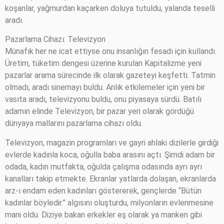
koşanlar, yağmurdan kaçarken doluya tutuldu, yalanda teselli
aradı.
Pazarlama Cihazı: Televizyon
Münafık her ne icat ettiyse onu insanlığın fesadı için kullandı.
Üretim, tüketim dengesi üzerine kurulan Kapitalizme yeni
pazarlar arama sürecinde ilk olarak gazeteyi keşfetti. Tatmin
olmadı, aradı sinemayı buldu. Anlık etkilemeler için yeni bir
vasıta aradı, televizyonu buldu, onu piyasaya sürdü. Batılı
adamın elinde Televizyon, bir pazar yeri olarak gördüğü
dünyaya mallarını pazarlama cihazı oldu.
Televizyon, magazin programları ve gayri ahlaki dizilerle girdiği
evlerde kadınla koca, oğulla baba arasını açtı. Şimdi adam bir
odada, kadın mutfakta, oğulda çalışma odasında ayrı ayrı
kanalları takip etmekte. Ekranlar yatlarda dolaşan, ekranlarda
arz-ı endam eden kadınları göstererek, gençlerde “Bütün
kadınlar böyledir.” algısını oluşturdu, milyonların evlenmesine
mani oldu. Diziye bakan erkekler eş olarak ya manken gibi