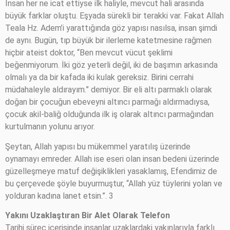
İnsan her ne icat ettiyse ilk haliyle, mevcut hali arasında
büyük farklar oluştu. Eşyada sürekli bir terakki var. Fakat Allah
Teala Hz. Adem’i yarattığında göz yapısı nasılsa, insan şimdi
de aynı. Bugün, tıp büyük bir ilerleme katetmesine rağmen
hiçbir ateist doktor, “Ben mevcut vücut şeklimi
beğenmiyorum. İki göz yeterli değil, iki de başımın arkasında
olmalı ya da bir kafada iki kulak gereksiz. Birini cerrahi
müdahaleyle aldırayım.” demiyor. Bir eli altı parmaklı olarak
doğan bir çocuğun ebeveyni altıncı parmağı aldırmadıysa,
çocuk akil-baliğ olduğunda ilk iş olarak altıncı parmağından
kurtulmanın yolunu arıyor.
Şeytan, Allah yapısı bu mükemmel yaratılış üzerinde
oynamayı emreder. Allah ise eseri olan insan bedeni üzerinde
güzelleşmeye matuf değişiklikleri yasaklamış, Efendimiz de
bu çerçevede şöyle buyurmuştur, “Allah yüz tüylerini yolan ve
yolduran kadına lanet etsin.”. 3
Yakını Uzaklaştıran Bir Alet Olarak Telefon
Tarihi süreç içerisinde insanlar uzaklardaki yakınlarıyla farklı