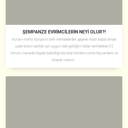
ŞEMPANZE EVRİMCİLERİN NEYİ OLUR?!
Kur’an-ı Kerîm dünyanın belli merhalelerden geçerek insan başta olmak
üzere bütün canlılar için uygun hale geldiğini haber vermektedir.[1]
Umumi manada hayata bakıldığında önce bitkilerin sonra hayvanların ve
nihayet insanın...