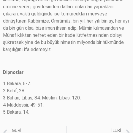
emirine veren, gövdesinden dalları, onlardan yaprakları
çıkaran, vakti geldiğinde ise tomurcukları meyveye
dönüştüren Rabbimize; Ömrümüz, bin yıl, her yılı bin ay, her ayı
da bin gün olsa; bize iman ihsan edip, Mümin kılmasından ve
Münafıklıktan nefret eden bir irade lütfetmesinden dolayı
şükretsek yine de bu büyük nimetin milyonda bir hükmünde
karşılığını îfa edemeyiz.
Dipnotlar
1 Bakara, 6-7.
2 Kehf, 28.
3 Buhari, Libas, 84; Müslim, Libas, 120.
4 Müddessir, 49-51.
5 Bakara, 14.
GERI
İLERI