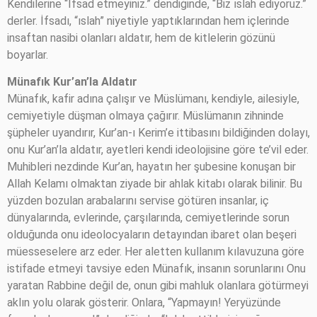
Kendilerine “İfsad etmeyiniz.” dendiğinde, “Biz ıslah ediyoruz.”
derler. İfsadı, “ıslah” niyetiyle yaptıklarından hem içlerinde
insaftan nasibi olanları aldatır, hem de kitlelerin gözünü
boyarlar.
Münafık Kur’an’la Aldatır
Münafık, kafir adına çalışır ve Müslümanı, kendiyle, ailesiyle,
cemiyetiyle düşman olmaya çağırır. Müslümanın zihninde
şüpheler uyandırır, Kur’an-ı Kerim’e ittibasını bildiğinden dolayı,
onu Kur’an’la aldatır, ayetleri kendi ideolojisine göre te’vil eder.
Muhibleri nezdinde Kur’an, hayatın her şubesine konuşan bir
Allah Kelamı olmaktan ziyade bir ahlak kitabı olarak bilinir. Bu
yüzden bozulan arabalarını servise götüren insanlar, iç
dünyalarında, evlerinde, çarşılarında, cemiyetlerinde sorun
olduğunda onu ideolocyaların detayından ibaret olan beşeri
müesseselere arz eder. Her aletten kullanım kılavuzuna göre
istifade etmeyi tavsiye eden Münafık, insanın sorunlarını Onu
yaratan Rabbine değil de, onun gibi mahluk olanlara götürmeyi
aklın yolu olarak gösterir. Onlara, “Yapmayın! Yeryüzünde