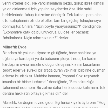
yerini oteller aldı. Ne varki insanların gezip, görüp ibret alması
ya da dinlenmesi için yapılan seyahatler özellikle sahil
beldelerinde fuhuş turizmine dönüştü. Tek kutsalı para olan
otel sahiplerinin elinde oteller, tam bir çağdaş fuhuşhaneye
dönmüştür. Onlara, “Niçin böyle yapıyorsunuz?!” dendiğinde,
“Ekonomiye katkıda bulunuyoruz. Bu oteller bacasız
fabrikalardır. Niçin rahatsızsınız?” derler.
Münafık Evde
Bir adam bir yakınını ziyarete gittiğinde, hane sahibine ya
oğlunu ya kardeşini ya da babasını şikayet eder, bir kadın
kardeşinin evine misafir olduğunda eşinin, kızının kusurlarını
tadat eder ve sürekli bir arada duran yakınları birbirine düşman
ederse bu nifaktır. Muhbire hanıma, “Yapma! Söz taşıyarak
insanları bir birine kırdırma!” dendiğinde, “Ben haksızlığa
tahammül edemem. Bu zulme daha fazla sessiz kalamam; tek
derdim hakikatin ortaya çıkmasıdır.” der.
Münafık, kardeşinin evine gider. Eşi harici kıyafetiyle ona, “Hoş