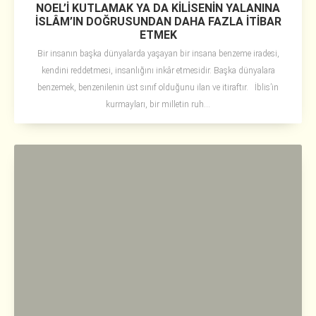
NOEL’İ KUTLAMAK YA DA KİLİSENİN YALANINA
İSLÂM’IN DOĞRUSUNDAN DAHA FAZLA İTİBAR
ETMEK
Bir insanın başka dünyalarda yaşayan bir insana benzeme iradesi,
kendini reddetmesi, insanlığını inkâr etmesidir. Başka dünyalara
benzemek, benzenilenin üst sınıf olduğunu ilan ve itiraftır. İblis’in
kurmayları, bir milletin ruh...