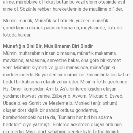
alime, mürebbiye ol fakat bütün bu vazifelerin ötesinde asıl
anne ol. Sözünle rehber, hareketlerinle de muallime ol” der.
Mümin, müdrik, Münafık sefihtir. Bu yüzden münafık
çocuklarının ekmek parasını kumarda, meyhanede, totoda-
lotoda harcar.
Münafığın Bini Bir, Müslümanın Biri Bindir
Mümin, muhatabının insan olmasına, münafık makamına,
mevkisine, arabasına, servetine bakar, ona göre bir kıymet
verir. Müminin kıymeti ve gücü manasında, münafığın ki
maddesindedir. Bu yüzden bir mümin zor zamanlarda bin kafire
bedel bir kahraman olarak zuhur eder. Mısır’ın fethi gecikince
Hz. Ömer, kumandan Amr b. As’a binlerce kişiden oluşan
yardımcı kuvvet yerine, Zübeyr b. Avvam, Mikdad b. Esved,
Ubade b. es-Samit ve Mesleme b. Mahled’ten(r. anhum)
oluşan dört kişilik bir sahabi ordusu göndermiş,
beraberlerindeki notta da, “Bunların her biri bin adama
bedeldir” diye yazmıştı. Binlerce askerden oluşan ordunun
giremediği Mısır, dört sahabinin bereketiyle fethedilmişti.