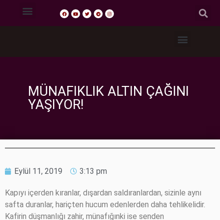
Tasavvuf Sohbetleri
Fıkıh Dersleri
Akaid Dersleri
Tefsir Dersleri
Hadis Dersleri
MÜNAFIKLIK ALTIN ÇAĞINI
YAŞIYOR!
Eylül 11, 2019
3:13 pm
Kapıyı içerden kıranlar, dışardan saldıranlardan, sizinle aynı
safta duranlar, hariçten hucum edenlerden daha tehlikelidir.
Kafirin düşmanlığı zahir, münafığınki ise senden