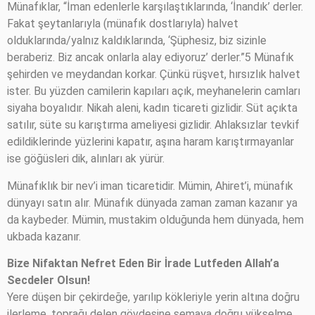
Münafıklar, “İman edenlerle karşılaştıklarında, ‘İnandık’ derler.
Fakat şeytanlarıyla (münafık dostlarıyla) halvet
olduklarında/yalnız kaldıklarında, ‘Şüphesiz, biz sizinle
beraberiz. Biz ancak onlarla alay ediyoruz’ derler.”5 Münafık
şehirden ve meydandan korkar. Çünkü rüşvet, hırsızlık halvet
ister. Bu yüzden camilerin kapıları açık, meyhanelerin camları
siyaha boyalıdır. Nikah aleni, kadın ticareti gizlidir. Süt açıkta
satılır, süte su karıştırma ameliyesi gizlidir. Ahlaksızlar tevkif
edildiklerinde yüzlerini kapatır, aşına haram karıştırmayanlar
ise göğüsleri dik, alınları ak yürür.
Münafıklık bir nev’i iman ticaretidir. Mümin, Ahiret’i, münafık
dünyayı satın alır. Münafık dünyada zaman zaman kazanır ya
da kaybeder. Mümin, mustakim olduğunda hem dünyada, hem
ukbada kazanır.
Bize Nifaktan Nefret Eden Bir İrade Lutfeden Allah’a
Secdeler Olsun!
Yere düşen bir çekirdeğe, yarılıp kökleriyle yerin altına doğru
ilerleme, toprağı delen gövdesine semaya doğru yükselme