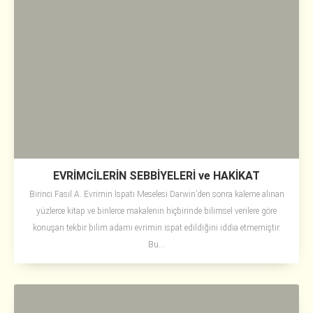
EVRİMCİLERİN SEBBİYELERİ ve HAKİKAT
Birinci Fasıl A. Evrimin İspatı Meselesi Darwin’den sonra kaleme alınan
yüzlerce kitap ve binlerce makalenin hiçbirinde bilimsel verilere göre
konuşan tekbir bilim adamı evrimin ispat edildiğini iddia etmemiştir.
Bu...