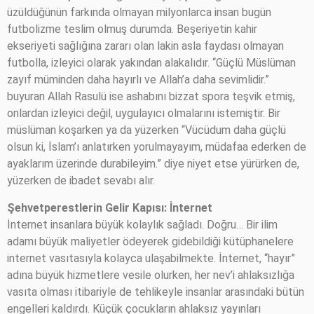
üzüldüğünün farkında olmayan milyonlarca insan bugün
futbolizme teslim olmuş durumda. Beşeriyetin kahir
ekseriyeti sağlığına zararı olan lakin asla faydası olmayan
futbolla, izleyici olarak yakından alakalıdır. “Güçlü Müslüman
zayıf müminden daha hayırlı ve Allah’a daha sevimlidir.”
buyuran Allah Rasulü ise ashabını bizzat spora teşvik etmiş,
onlardan izleyici değil, uygulayıcı olmalarını istemiştir. Bir
müslüman koşarken ya da yüzerken “Vücüdum daha güçlü
olsun ki, İslam’ı anlatırken yorulmayayım, müdafaa ederken de
ayaklarım üzerinde durabileyim.” diye niyet etse yürürken de,
yüzerken de ibadet sevabı alır.
Şehvetperestlerin Gelir Kapısı: İnternet
İnternet insanlara büyük kolaylık sağladı. Doğru… Bir ilim
adamı büyük maliyetler ödeyerek gidebildiği kütüphanelere
internet vasıtasıyla kolayca ulaşabilmekte. İnternet, “hayır”
adına büyük hizmetlere vesile olurken, her nev’i ahlaksızlığa
vasıta olması itibariyle de tehlikeyle insanlar arasındaki bütün
engelleri kaldırdı. Küçük çocukların ahlaksız yayınları