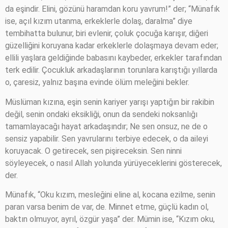
da eşindir. Elini, gözünü haramdan koru yavrum!” der; “Münafık
ise, açıl kızım utanma, erkeklerle dolaş, daralma” diye
tembihatta bulunur, biri evlenir, çoluk çocuğa karışır, diğeri
güzelliğini koruyana kadar erkeklerle dolaşmaya devam eder;
ellili yaşlara geldiğinde babasını kaybeder, erkekler tarafından
terk edilir. Çocukluk arkadaşlarının torunlara karıştığı yıllarda
o, çaresiz, yalnız başına evinde ölüm meleğini bekler.
Müslüman kızına, eşin senin kariyer yarışı yaptığın bir rakibin
değil, senin ondaki eksikliği, onun da sendeki noksanlığı
tamamlayacağı hayat arkadaşındır; Ne sen onsuz, ne de o
sensiz yapabilir. Sen yavrularını terbiye edecek, o da aileyi
koruyacak. O getirecek, sen pişireceksin. Sen ninni
söyleyecek, o nasıl Allah yolunda yürüyeceklerini gösterecek,
der.
Münafık, “Oku kızım, mesleğini eline al, kocana ezilme, senin
paran varsa benim de var, de. Minnet etme, güçlü kadın ol,
baktın olmuyor, ayrıl, özgür yaşa” der. Mümin ise, “Kızım oku,