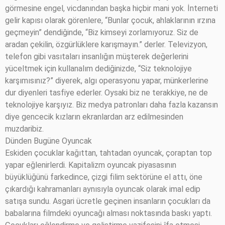
görmesine engel, vicdanından başka hiçbir mani yok. İnterneti
gelir kapısı olarak görenlere, “Bunlar çocuk, ahlaklarının ırzına
geçmeyin” dendiğinde, “Biz kimseyi zorlamıyoruz. Siz de
aradan çekilin, özgürlüklere karışmayın.” derler. Televizyon,
telefon gibi vasıtaları insanlığın müşterek değerlerini
yüceltmek için kullanalım dediğinizde, “Siz teknolojiye
karşımısınız?” diyerek, algı operasyonu yapar, münkerlerine
dur diyenleri tasfiye ederler. Oysaki biz ne terakkiye, ne de
teknolojiye karşıyız. Biz medya patronları daha fazla kazansın
diye gencecik kızların ekranlardan arz edilmesinden
muzdaribiz.
Dünden Bugüne Oyuncak
Eskiden çocuklar kağıttan, tahtadan oyuncak, çoraptan top
yapar eğlenirlerdi. Kapitalizm oyuncak piyasasının
büyüklüğünü farkedince, çizgi filim sektörüne el attı, öne
çıkardığı kahramanları aynısıyla oyuncak olarak imal edip
satışa sundu. Asgari ücretle geçinen insanların çocukları da
babalarına filmdeki oyuncağı alması noktasında baskı yaptı.