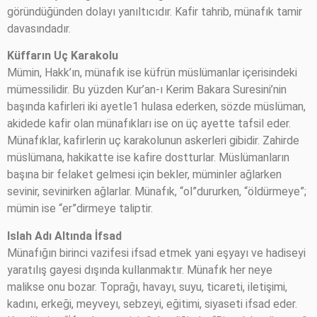
göründüğünden dolayı yanıltıcıdır. Kafir tahrib, münafık tamir
davasındadır.
Küffarın Uç Karakolu
Mümin, Hakk’ın, münafık ise küfrün müslümanlar içerisindeki
mümessilidir. Bu yüzden Kur’an-ı Kerim Bakara Suresini’nin
başında kafirleri iki ayetle1 hulasa ederken, sözde müslüman,
akidede kafir olan münafıkları ise on üç ayette tafsil eder.
Münafıklar, kafirlerin uç karakolunun askerleri gibidir. Zahirde
müslümana, hakikatte ise kafire dostturlar. Müslümanların
başına bir felaket gelmesi için bekler, müminler ağlarken
sevinir, sevinirken ağlarlar. Münafık, “ol”dururken, “öldürmeye”;
mümin ise “er”dirmeye taliptir.
Islah Adı Altında İfsad
Münafığın birinci vazifesi ifsad etmek yani eşyayı ve hadiseyi
yaratılış gayesi dışında kullanmaktır. Münafık her neye
malikse onu bozar. Toprağı, havayı, suyu, ticareti, iletişimi,
kadını, erkeği, meyveyı, sebzeyi, eğitimi, siyaseti ifsad eder.