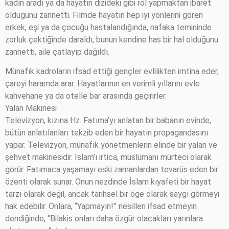
kadın aradı ya da hayatın dizideki gibi rol yapmaktan ibaret
olduğunu zannetti. Filmde hayatın hep iyi yönlerini gören
erkek, eşi ya da çocuğu hastalandığında, nafaka temininde
zorluk çektiğinde daraldı, bunun kendine has bir hal olduğunu
zannetti, aile çatlayıp dağıldı.
Münafık kadroların ifsad ettiği gençler evlilikten imtina eder,
çareyi haramda arar. Hayatlarının en verimli yıllarını evle
kahvehane ya da otelle bar arasında geçirirler.
Yalan Makinesi
Televizyon, kızına Hz. Fatıma’yı anlatan bir babanın evinde,
bütün anlatılanları tekzib eden bir hayatın propagandasını
yapar. Televizyon, münafık yönetmenlerin elinde bir yalan ve
şehvet makinesidir. İslam’ı irtica, müslümanı mürteci olarak
görür. Fatımaca yaşamayı eski zamanlardan tevarüs eden bir
özenti olarak sunar. Onun nezdinde İslam kıyafeti bir hayat
tarzı olarak değil, ancak tarihsel bir öge olarak saygı görmeyi
hak edebilir. Onlara, “Yapmayın!” nesilleri ifsad etmeyin
dendiğinde, “Bilakis onları daha özgür olacakları yarınlara