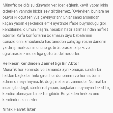
Münafık geldiği şu dünyada yer, içer, eğlenir, keyif yapar lakin
giderken yanında hiçbir şey götüremez. “Öyleyken, bunlara ne
oluyor ki öğütten yüz çeviriyorlar? Onlar sanki arslandan
kaçan yaban eşekleridirler.”4 ayetinde ifade buyrulduğu gibi,
kendilerine, ölümün, haşrın, hesabın hatırlatılmasından nefret
ederler. Kafa konforlarını bozmasın diye babalarının
cenazelerini ambulansla hastaneden çalıştığı resmi dairenin
ya da iş merkezinin önüne getirtir, oradan alıp -eve
uğratmadan- mezarlığa götürür, defnederler.
Herkesin Kendinden Zannettiği Bir Aktör
Münafık her zeminde ve zamanda ayrı konuşur, sürekli bir
halden başka bir hale girer, her döneminin ve her sistemin
adamı olmayı hayasızlık değil, maharet zanneder. Normal bir
insan gibi değil, sürekli rol yapan, başkalarını oynayan fakat hiç
kendisi olamayan bir aktör gibidir. Bu yüzden herkes onu
kendinden zanneder.
Nifak Halvet İster