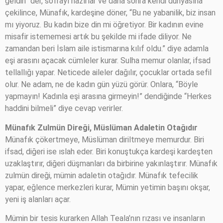
geldin” der, sofrayı hazırlar ve daha sonra kendi dünyasına
çekilince, Münafık, kardeşine döner, “Bu ne yabanilik, biz insan
mı yiyoruz. Bu kadın bize din mi öğretiyor. Bir kadının evine
misafir istememesi artık bu şekilde mi ifade diliyor. Ne
zamandan beri İslam aile istismarına kılıf oldu.” diye adamla
eşi arasını açacak cümleler kurar. Sulha memur olanlar, ifsad
tellallığı yapar. Neticede aileler dağılır, çocuklar ortada sefil
olur. Ne adam, ne de kadın gün yüzü görür. Onlara, “Böyle
yapmayın! Kadınla eşi arasına girmeyin!” dendiğinde “Herkes
haddini bilmeli” diye cevap verirler.
Münafık Zulmün Direği, Müslüman Adaletin Otağıdır
Münafık çökertmeye, Müslüman diriltmeye memurdur. Biri
ifsad, diğeri ise ıslah eder. Biri konuştukça kardeşi kardeşten
uzaklaştırır, diğeri düşmanları da birbirine yakınlaştırır. Münafık
zulmün direği, mümin adaletin otağıdır. Münafık tefecilik
yapar, eğlence merkezleri kurar, Mümin yetimin başını okşar,
yeni iş alanları açar.
Mümin bir tesis kurarken Allah Teala’nın rızası ve insanların