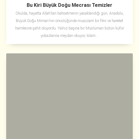
Bu Kiri Büyük Doğu Mecrası Temizler
Okulda, hayatta Allah’tan bahsetmenin yasaklandığı gün; Anadolu,
Büyük Doğu Mimarı’nın öncülüğünde muazzam bir fikir ve hareket
hamlesine şahit oluyordu. Yalnız başına bir Müslüman bütün küfür
yobazlarına meydan okuyor, İslam...