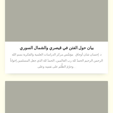
بيان حول الفتن في قيصري والشمال السوري
د. إحسان شان أوجاق مؤسِّس مركز الدراسات العلمية والفكرية بسم الله
الرحمن الرحيم الحمدُ لله رب العالمين، الحمدُ لله الذي جعل المسلمين إخواناً
وحرّمَ الظُّلم على نفسِه وعلى...