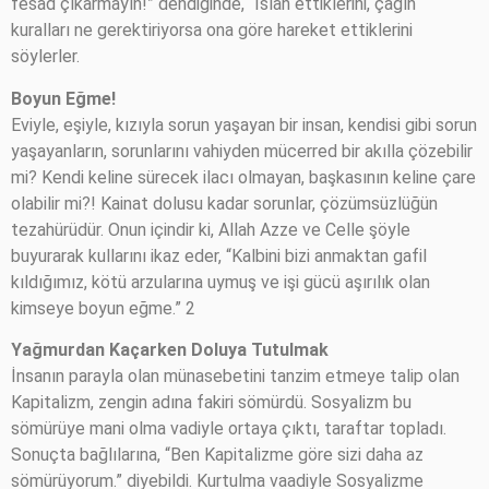
fesad çıkarmayın!” dendiğinde, “Islah ettiklerini, çağın
kuralları ne gerektiriyorsa ona göre hareket ettiklerini
söylerler.
Boyun Eğme!
Eviyle, eşiyle, kızıyla sorun yaşayan bir insan, kendisi gibi sorun
yaşayanların, sorunlarını vahiyden mücerred bir akılla çözebilir
mi? Kendi keline sürecek ilacı olmayan, başkasının keline çare
olabilir mi?! Kainat dolusu kadar sorunlar, çözümsüzlüğün
tezahürüdür. Onun içindir ki, Allah Azze ve Celle şöyle
buyurarak kullarını ikaz eder, “Kalbini bizi anmaktan gafil
kıldığımız, kötü arzularına uymuş ve işi gücü aşırılık olan
kimseye boyun eğme.” 2
Yağmurdan Kaçarken Doluya Tutulmak
İnsanın parayla olan münasebetini tanzim etmeye talip olan
Kapitalizm, zengin adına fakiri sömürdü. Sosyalizm bu
sömürüye mani olma vadiyle ortaya çıktı, taraftar topladı.
Sonuçta bağlılarına, “Ben Kapitalizme göre sizi daha az
sömürüyorum.” diyebildi. Kurtulma vaadiyle Sosyalizme