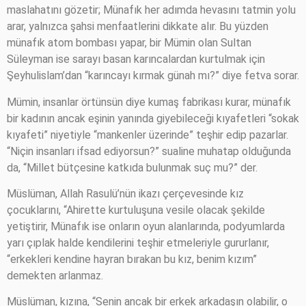
maslahatını gözetir; Münafık her adımda hevasını tatmin yolu
arar, yalnızca şahsi menfaatlerini dikkate alır. Bu yüzden
münafık atom bombası yapar, bir Mümin olan Sultan
Süleyman ise sarayı basan karıncalardan kurtulmak için
Şeyhulislam’dan “karıncayı kırmak günah mı?” diye fetva sorar.
Mümin, insanlar örtünsün diye kumaş fabrikası kurar, münafık
bir kadının ancak eşinin yanında giyebileceği kıyafetleri “sokak
kıyafeti” niyetiyle “mankenler üzerinde” teşhir edip pazarlar.
“Niçin insanları ifsad ediyorsun?” sualine muhatap olduğunda
da, “Millet bütçesine katkıda bulunmak suç mu?” der.
Müslüman, Allah Rasulü’nün ikazı çerçevesinde kız
çocuklarını, “Ahirette kurtuluşuna vesile olacak şekilde
yetiştirir, Münafık ise onların oyun alanlarında, podyumlarda
yarı çıplak halde kendilerini teşhir etmeleriyle gururlanır,
“erkekleri kendine hayran bırakan bu kız, benim kızım”
demekten arlanmaz.
Müslüman, kızına, “Senin ancak bir erkek arkadaşın olabilir, o