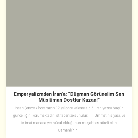
Emperyalizmden İran’a: “Düşman Görünelim Sen
Müslüman Dostlar Kazan!”
İhsan Şenocak hocamızın 12 yıl önce kaleme aldığı İran yazısı bugün
güncelliğini korumaktadır. İstifadenize sunulur: Ümmetin siyasî, ve
ictimaî manada yek vücut olduğunun muşahhas sûreti olan
Osmanlı’nın...