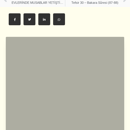
EVLERİNDE MUSABLAR YETİŞTİREN BİR ÜMMETİN UFKUNDA ELBET BİRGÜN BEDİR GİBİ ZAFERLER DOĞACAKTIR!
Tefsir 30 – Bakara Sûresi (87-88)