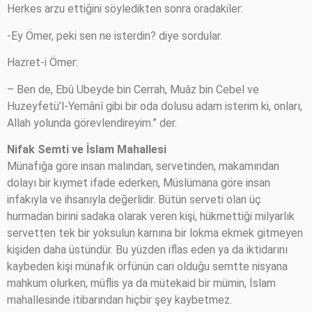
Herkes arzu ettiğini söyledikten sonra oradakiler:
-Ey Ömer, peki sen ne isterdin? diye sordular.
Hazret-i Ömer:
– Ben de, Ebû Ubeyde bin Cerrah, Muâz bin Cebel ve
Huzeyfetü’l-Yemânî gibi bir oda dolusu adam isterim ki, onları,
Allah yolunda görevlendireyim.” der.
Nifak Semti ve İslam Mahallesi
Münafığa göre insan malından, servetinden, makamından
dolayı bir kıymet ifade ederken, Müslümana göre insan
infakıyla ve ihsanıyla değerlidir. Bütün serveti olan üç
hurmadan birini sadaka olarak veren kişi, hükmettiği milyarlık
servetten tek bir yoksulun karnına bir lokma ekmek gitmeyen
kişiden daha üstündür. Bu yüzden iflas eden ya da iktidarını
kaybeden kişi münafık örfünün cari olduğu semtte nisyana
mahkum olurken, müflis ya da mütekaid bir mümin, İslam
mahallesinde itibarından hiçbir şey kaybetmez.