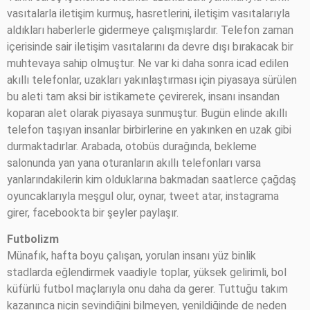
vasıtalarla iletişim kurmuş, hasretlerini, iletişim vasıtalarıyla
aldıkları haberlerle gidermeye çalışmışlardır. Telefon zaman
içerisinde sair iletişim vasıtalarını da devre dışı bırakacak bir
muhtevaya sahip olmuştur. Ne var ki daha sonra icad edilen
akıllı telefonlar, uzakları yakınlaştırması için piyasaya sürülen
bu aleti tam aksi bir istikamete çevirerek, insanı insandan
koparan alet olarak piyasaya sunmuştur. Bugün elinde akıllı
telefon taşıyan insanlar birbirlerine en yakınken en uzak gibi
durmaktadırlar. Arabada, otobüs durağında, bekleme
salonunda yan yana oturanların akıllı telefonları varsa
yanlarındakilerin kim olduklarına bakmadan saatlerce çağdaş
oyuncaklarıyla meşgul olur, oynar, tweet atar, instagrama
girer, facebookta bir şeyler paylaşır.
Futbolizm
Münafık, hafta boyu çalışan, yorulan insanı yüz binlik
stadlarda eğlendirmek vaadiyle toplar, yüksek gelirimli, bol
küfürlü futbol maçlarıyla onu daha da gerer. Tuttuğu takım
kazanınca niçin sevindiğini bilmeyen, yenildiğinde de neden