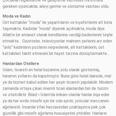
Çocukları eğlendirme ve geliştirme vazifesini îfa etmesi
gereken oyuncaklar, aileyi germe ve sömürme vasıtası oldu.
Moda ve Kadın
Üst kattakiler “moda” ile yaşantılarını ve kıyafetlerini alt kata
taşımakta. Kadınlar “moda” diyerek açılmakta, moda diye
Allah’ın bir emanet olarak kendilerine verdiği bedenlerini teşhir
etmekte… Gazeteler, televizyonlar mahrem yerlerini arz eden
“ünlü” kadınların pozlarını neşrederek, alt kattakilerin, üst
kattakileri taklit etmesini bir hayat tarzına dönüştürmekte…
Hanlardan Otellere
İslam, ticareti en helal kazanma yolu olarak göstermiş,
haramın yollarını da kapatmıştır. Buna göre helal dairede, mal
ya da hizmet kabul edilen her şeyin ticareti yapılabilir. Modern
zamanda ortaya çıkan önemli ticari alanlardan biri de turizm
ve otelciliktir. Bilad-ı İslam’da imkanı olanlar hanlar inşa eder
ya da her evde misafir için bir oda ayrılır, yolcular meccanen
ağırlanırdı. İnsanlar irfan havzasından uzaklaşınca pek çok
güzellik gibi misafir ağırlama hususiyetini yitirdiler. Hanların