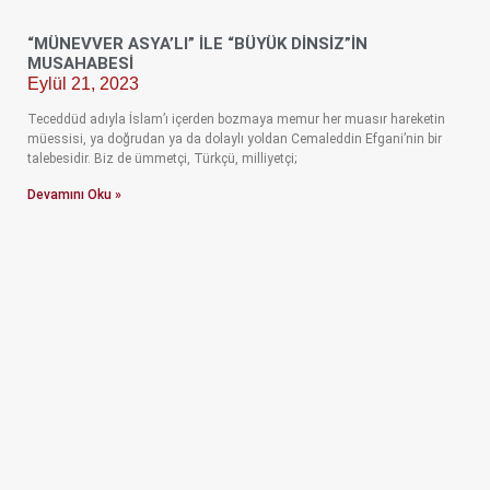
“MÜNEVVER ASYA’LI” İLE “BÜYÜK DİNSİZ”İN
MUSAHABESİ
Eylül 21, 2023
Teceddüd adıyla İslam’ı içerden bozmaya memur her muasır hareketin
müessisi, ya doğrudan ya da dolaylı yoldan Cemaleddin Efgani’nin bir
talebesidir. Biz de ümmetçi, Türkçü, milliyetçi;
Devamını Oku »