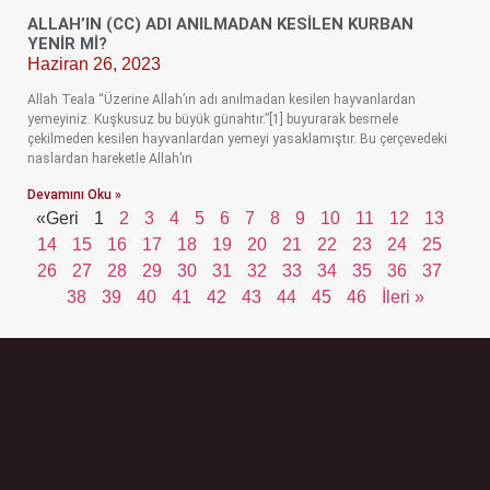
ALLAH’IN (CC) ADI ANILMADAN KESILEN KURBAN
YENIR MI?
Haziran 26, 2023
Allah Teala “Üzerine Allah’ın adı anılmadan kesilen hayvanlardan
yemeyiniz. Kuşkusuz bu büyük günahtır.”[1] buyurarak besmele
çekilmeden kesilen hayvanlardan yemeyi yasaklamıştır. Bu çerçevedeki
naslardan hareketle Allah’ın
Devamını Oku »
«Geri
1
2
3
4
5
6
7
8
9
10
11
12
13
14
15
16
17
18
19
20
21
22
23
24
25
26
27
28
29
30
31
32
33
34
35
36
37
38
39
40
41
42
43
44
45
46
İleri »