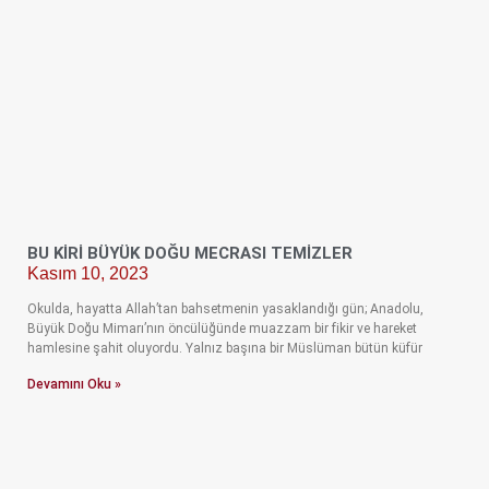
BU KIRI BÜYÜK DOĞU MECRASI TEMIZLER
Kasım 10, 2023
Okulda, hayatta Allah’tan bahsetmenin yasaklandığı gün; Anadolu,
Büyük Doğu Mimarı’nın öncülüğünde muazzam bir fikir ve hareket
hamlesine şahit oluyordu. Yalnız başına bir Müslüman bütün küfür
Devamını Oku »