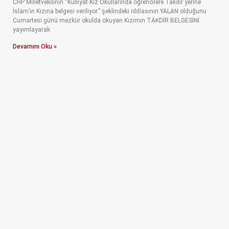
CHP Milletvekilinin “Külliyat Kız Okullarında öğrencilere Takdir yerine
İslam’ın Kızına belgesi veriliyor.” şeklindeki iddiasının YALAN olduğunu
Cumartesi günü mezkür okulda okuyan Kızımın TAKDİR BELGESİNİ
yayımlayarak
Devamını Oku »