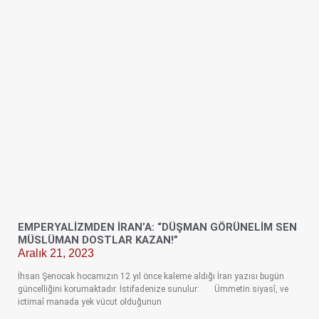
EMPERYALIZMDEN İRAN’A: “DÜŞMAN GÖRÜNELIM SEN
MÜSLÜMAN DOSTLAR KAZAN!”
Aralık 21, 2023
İhsan Şenocak hocamızın 12 yıl önce kaleme aldığı İran yazısı bugün
güncelliğini korumaktadır. İstifadenize sunulur: Ümmetin siyasî, ve
ictimaî manada yek vücut olduğunun