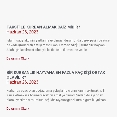
TAKSITLE KURBAN ALMAK CAIZ MIDIR?
Haziran 26, 2023
İslam, satış akdinin şartlarına uyulması durumunda gerek peşin gerekse
de vadeli(müeccel) satışı meşru kabul etmektedir.[1] Kurbanlık hayvan,
Allah için kesilmesi cihetiyle bir ibadetin ikamesine vesile
Devamını Oku »
BIR KURBANLIK HAYVANA EN FAZLA KAÇ KIŞI ORTAK
OLABILIR?
Haziran 26, 2023
Kurbanda esas olan boğazlama yoluyla hayvanın kanını akıtmaktır.[1]
Kan akıtmak ise bölünebilecek bir ameliye olmadığından dolayı ortak
olarak yapılması mümkün değildir. Kıyasa/genel kurala göre büyükbaş
Devamını Oku »