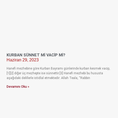
KURBAN SÜNNET MI VACIP MI?
Haziran 29, 2023
Hanefi mezhebine göre Kurban Bayramı günlerinde kurban kesmek vacip,
[1][2] diğer üç mezhepte ise sünnettir.[3] Hanefi mezhebi bu hususta
aşağıdaki delillerle istidlal etmektedir: Allah Teala, “Rabbin
Devamını Oku »