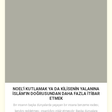
NOEL’İ KUTLAMAK YA DA KİLİSENİN YALANINA
İSLÂM’IN DOĞRUSUNDAN DAHA FAZLA İTİBAR
ETMEK
Bir insanın başka dünyalarda yaşayan bir insana benzeme iradesi,
kendini reddetmesi, insanlığını inkâr etmesidir. Başka dünyalara