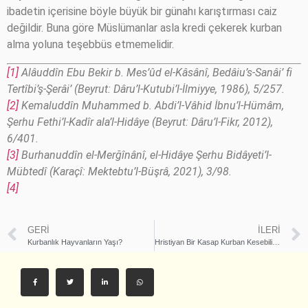
ibadetin içerisine böyle büyük bir günahı karıştırması caiz
değildir. Buna göre Müslümanlar asla kredi çekerek kurban
alma yoluna teşebbüs etmemelidir.
[1]
Alâuddîn Ebu Bekir b. Mes’ûd el-Kâsânî, Bedâiu’s-Sanâi’ fi
Tertîbi’ş-Şerâi’ (Beyrut: Dâru’l-Kutubi’l-İlmiyye, 1986), 5/257.
[2]
Kemaluddîn Muhammed b. Abdi’l-Vâhid İbnu’l-Hümâm,
Şerhu Fethi’l-Kadîr ala’l-Hidâye (Beyrut: Dâru’l-Fikr, 2012),
6/401.
[3]
Burhanuddîn el-Merğînânî, el-Hidâye Şerhu Bidâyeti’l-
Mübtedî (Karaçî: Mektebtu’l-Büşrâ, 2021), 3/98.
[4]
GERI
İLERI
Kurbanlık Hayvanların Yaşı?
Hristiyan Bir Kasap Kurban Kesebilir mi?