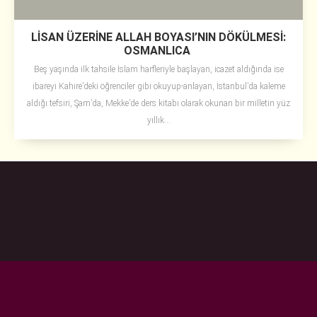
LİSAN ÜZERİNE ALLAH BOYASI’NIN DÖKÜLMESİ:
OSMANLICA
Beş yaşında ilk tahsile İslam harfleriyle başlayan, icazet aldığında ise
ibareyi Kahire’deki öğrenciler gibi okuyup-anlayan, İstanbul’da kaleme
aldığı tefsiri, Şam’da, Mekke’de ders kitabı olarak okunan bir milletin yüz
yıllık...