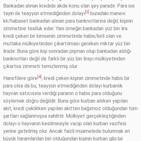
Bankadan alınan kredide akde konu olan şey paradır. Para ise
[3]
tayin ile teayyün etmediğinden dolayı
buradaki manevi
kir/habaset bankadan alınan para banknotlarına değil; kişinin
zimmetine tealluk eder. Yani örneğin bankadan yüz bin lira
kredi çeken bir kimsenin zimmetinde habis/kirli olan ve
mutlaka mülkiyetinden çıkartılması gereken miktar yüz bin
liradır. Buna göre kişi sonradan pişman olup bankadan aldığı
banknotları değil de farklı bir yüz bin lirayı mülkiyetinden
çıkartsa zimmeti temizlenmiş olur.
[4]
Hanefilere göre
, kredi çeken kişinin zimmetinde habis bir
para olsa da bu, teayyün etmediğinden dolayı kurbanlık
hayvan satıcısına verdiği paranın o habis para olduğunu
söylemek doğru değildir. Buna göre kurban alırken yapılan
akit, kredi çekilirken yapılan akitten bağımsız olduğundan tüm
şartları sağlanmışsa sahihtir. Mülkiyet gerçekleştiğinden
dolayı o hayvanın kesilmesiyle vacip olan kurban vazifesi
yerine getirilmiş olur. Ancak faizli muamelede bulunmak en
büyük haramlardan biri olduğundan kişinin kurban gibi bir