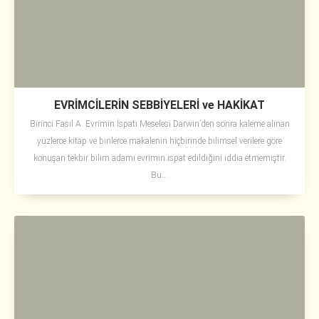
EVRİMCİLERİN SEBBİYELERİ ve HAKİKAT
Birinci Fasıl A. Evrimin İspatı Meselesi Darwin’den sonra kaleme alınan
yüzlerce kitap ve binlerce makalenin hiçbirinde bilimsel verilere göre
konuşan tekbir bilim adamı evrimin ispat edildiğini iddia etmemiştir.
Bu...