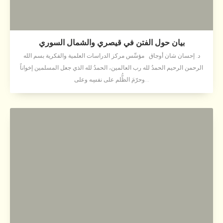
بيان حول الفتن في قيصري والشمال السوري
د. إحسان شان أوجاق مؤسِّس مركز الدراسات العلمية والفكرية بسم الله
الرحمن الرحيم الحمدُ لله رب العالمين، الحمدُ لله الذي جعل المسلمين إخواناً
وحرّمَ الظُّلم على نفسِه وعلى...