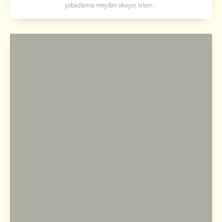
yobazlarına meydan okuyor, İslam...