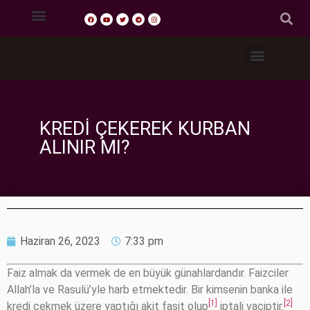
Tasavvuf Sohbetleri
Fıkıh Dersleri
Akaid Dersleri
Tefsir Dersleri
Hadis Dersleri
KREDI ÇEKEREK KURBAN
ALINIR MI?
Haziran 26, 2023
7:33 pm
Faiz almak da vermek de en büyük günahlardandır. Faizciler
Allah’la ve Rasulü’yle harb etmektedir. Bir kimsenin banka ile
[1]
[2]
kredi çekmek üzere yaptığı akit fasit olup
iptali vaciptir.