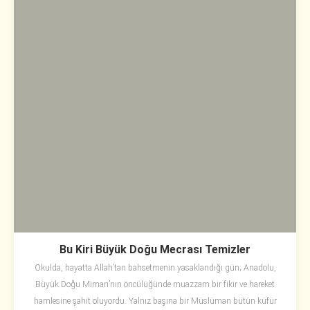
Bu Kiri Büyük Doğu Mecrası Temizler
Okulda, hayatta Allah’tan bahsetmenin yasaklandığı gün; Anadolu,
Büyük Doğu Mimarı’nın öncülüğünde muazzam bir fikir ve hareket
hamlesine şahit oluyordu. Yalnız başına bir Müslüman bütün küfür