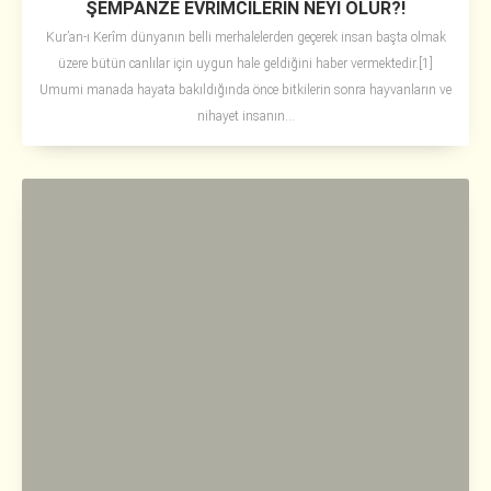
ŞEMPANZE EVRİMCİLERİN NEYİ OLUR?!
Kur’an-ı Kerîm dünyanın belli merhalelerden geçerek insan başta olmak
üzere bütün canlılar için uygun hale geldiğini haber vermektedir.[1]
Umumi manada hayata bakıldığında önce bitkilerin sonra hayvanların ve
nihayet insanın...