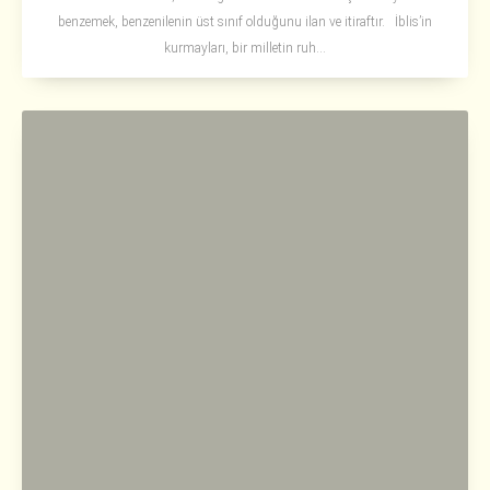
benzemek, benzenilenin üst sınıf olduğunu ilan ve itiraftır. İblis’in
kurmayları, bir milletin ruh...