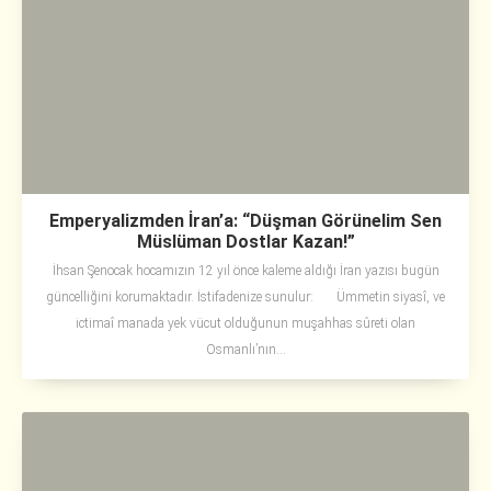
Emperyalizmden İran’a: “Düşman Görünelim Sen
Müslüman Dostlar Kazan!”
İhsan Şenocak hocamızın 12 yıl önce kaleme aldığı İran yazısı bugün
güncelliğini korumaktadır. İstifadenize sunulur: Ümmetin siyasî, ve
ictimaî manada yek vücut olduğunun muşahhas sûreti olan
Osmanlı’nın...